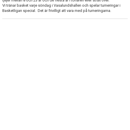
tjejer mellan 8 och 23 år och de flesta är i tonåren eller strax över.
DOKUMENT
Vi tränar basket varje söndag i Vasalundshallen och spelar turneringar i
Basketligan special. Det är frivilligt att vara med på turneringarna.
KONTAKT