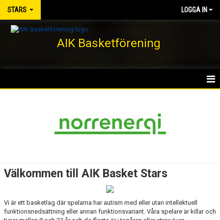
STARS
LOGGA IN
AIK Basketförening
HEM
NYHETER
KALENDER
MATCHER
Välkommen till AIK Basket Stars
TRUPPEN
Vi är ett basketlag där spelarna har autism med eller utan intellektuell
BILDGALLERI
funktionsnedsättning eller annan funktionsvariant. Våra spelare är killar och