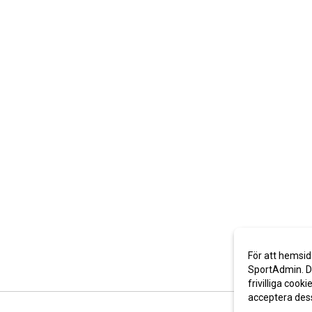
För att hemsid
SportAdmin. De
frivilliga cooki
acceptera des