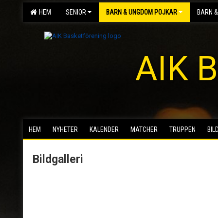
HEM
SENIOR
BARN & UNGDOM POJKAR
BARN &
AIK B
HEM
NYHETER
KALENDER
MATCHER
TRUPPEN
BIL
Bildgalleri