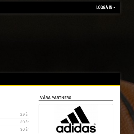
LOGGA IN
VÅRA PARTNERS
29 år
30 år
30 år