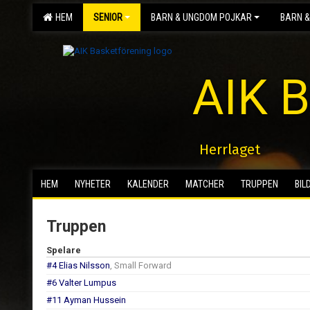
HEM
SENIOR
BARN & UNGDOM POJKAR
BARN &
AIK B
Herrlaget
HEM
NYHETER
KALENDER
MATCHER
TRUPPEN
BIL
Truppen
Spelare
#4 Elias Nilsson
, Small Forward
#6 Valter Lumpus
#11 Ayman Hussein