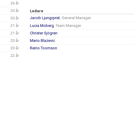
26 år
20 år
Ledare
Jacob Ljungqvist
, General Manager
30 år
21 år
Lucia Moberg
, Team Manager
21 år
Christer Sjögren
20 år
Mario Blazevic
20 år
Reino Toomson
22 år