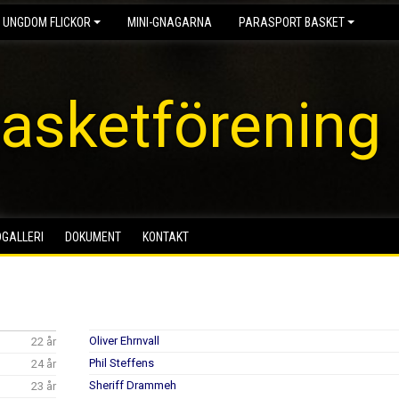
 UNGDOM FLICKOR
MINI-GNAGARNA
PARASPORT BASKET
asketförening
DGALLERI
DOKUMENT
KONTAKT
Oliver Ehrnvall
22 år
Phil Steffens
24 år
Sheriff Drammeh
23 år