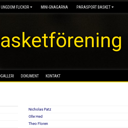
 UNGDOM FLICKOR
MINI-GNAGARNA
PARASPORT BASKET
asketförening
DGALLERI
DOKUMENT
KONTAKT
Nicholas Patz
Olle Hed
Theo Floren