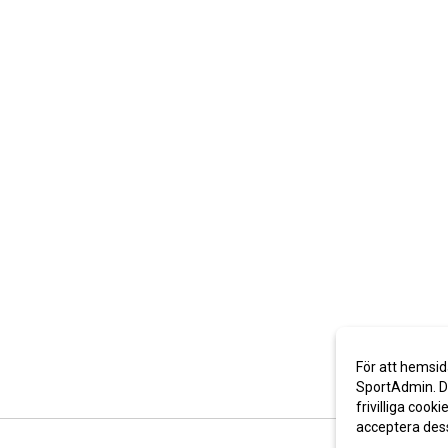
För att hemsid
SportAdmin. De
frivilliga cooki
acceptera des