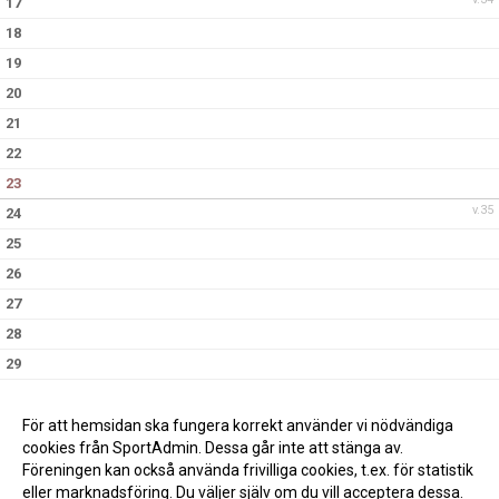
17
18
19
20
21
22
23
v.35
24
25
26
27
28
29
30
v.36
31
För att hemsidan ska fungera korrekt använder vi nödvändiga
cookies från SportAdmin. Dessa går inte att stänga av.
Föreningen kan också använda frivilliga cookies, t.ex. för statistik
eller marknadsföring. Du väljer själv om du vill acceptera dessa.