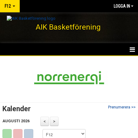
F12
LOGGA IN
AIK Basketförening
HEM
NYHETER
KALENDER
MATCHER
Kalender
Prenumerera >>
TRUPPEN
AUGUSTI 2026
BILDGALLERI