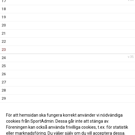
17
18
19
20
21
22
23
v.35
24
25
26
27
28
29
30
v.36
31
För att hemsidan ska fungera korrekt använder vi nödvändiga
cookies från SportAdmin. Dessa går inte att stänga av.
Föreningen kan också använda frivilliga cookies, t.ex. för statistik
eller marknadsföring. Du väljer själv om du vill acceptera dessa.