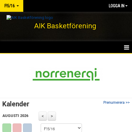
F!5/16
LOGGA IN
AIK Basketförening
HEM
NYHETER
KALENDER
MATCHER
Kalender
Prenumerera >>
TRUPPEN
AUGUSTI 2026
BILDGALLERI