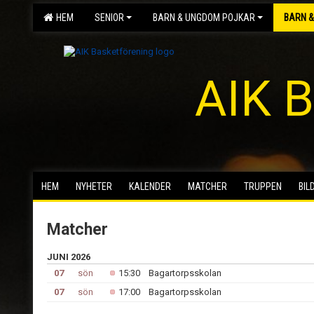
HEM
SENIOR
BARN & UNGDOM POJKAR
BARN &
AIK B
HEM
NYHETER
KALENDER
MATCHER
TRUPPEN
BIL
Matcher
JUNI 2026
07
sön
15:30
Bagartorpsskolan
07
sön
17:00
Bagartorpsskolan