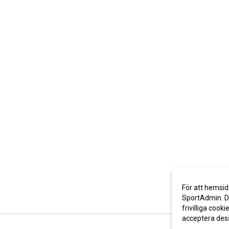
För att hemsid
SportAdmin. De
frivilliga cooki
acceptera des