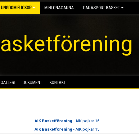
 UNGDOM FLICKOR
MINI-GNAGARNA
PARASPORT BASKET
asketförening
DGALLERI
DOKUMENT
KONTAKT
AIK Basketförening
- AIK pojkar 15
AIK Basketförening
- AIK pojkar 15