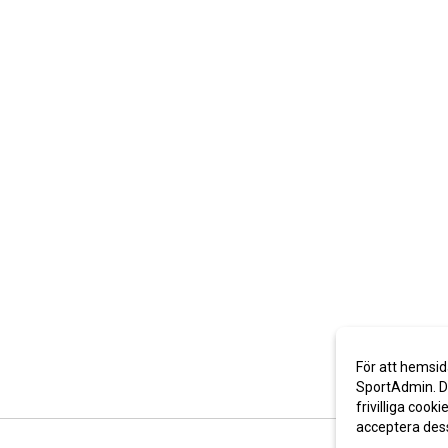
För att hemsid
SportAdmin. De
frivilliga cooki
acceptera des