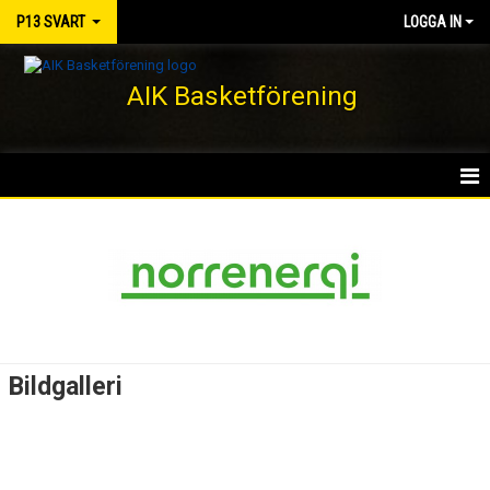
P13 SVART
LOGGA IN
AIK Basketförening
HEM
NYHETER
KALENDER
MATCHER
Bildgalleri
TRUPPEN
BILDGALLERI