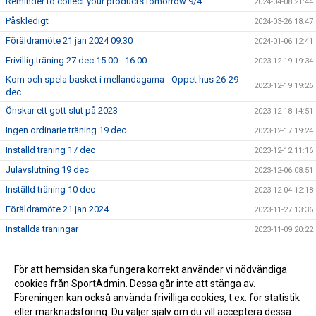
Reminder to collect your products tomorrow 9/4
2024-04-08 21:44
Påskledigt
2024-03-26 18:47
Föräldramöte 21 jan 2024 09:30
2024-01-06 12:41
Frivillig träning 27 dec 15:00 - 16:00
2023-12-19 19:34
Kom och spela basket i mellandagarna - Öppet hus 26-29
2023-12-19 19:26
dec
Önskar ett gott slut på 2023
2023-12-18 14:51
Ingen ordinarie träning 19 dec
2023-12-17 19:24
Inställd träning 17 dec
2023-12-12 11:16
Julavslutning 19 dec
2023-12-06 08:51
Inställd träning 10 dec
2023-12-04 12:18
Föräldramöte 21 jan 2024
2023-11-27 13:36
Inställda träningar
2023-11-09 20:22
För att hemsidan ska fungera korrekt använder vi nödvändiga
cookies från SportAdmin. Dessa går inte att stänga av.
Föreningen kan också använda frivilliga cookies, t.ex. för statistik
eller marknadsföring. Du väljer själv om du vill acceptera dessa.