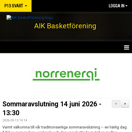
P13 SVART
LOGGA IN
AIK Basketförening
HEM
NYHETER
KALENDER
MATCHER
Sommaravslutning 14 juni 2026 -
<
>
TRUPPEN
13:30
2026-05-13 14:14
BILDGALLERI
Varmt välkomna till vår traditionsenliga sommaravslutning – en härlig dag