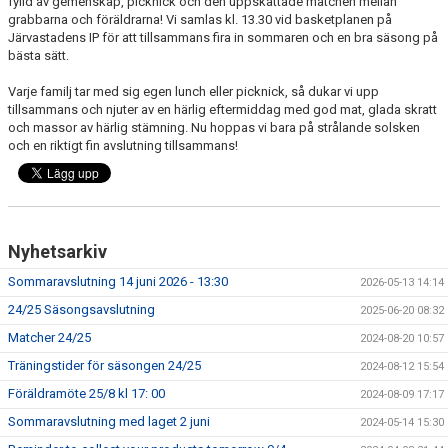
fylld av gemenskap, picknick och den uppskattade matchen mellan
DOKUMENT
grabbarna och föräldrarna! Vi samlas kl. 13.30 vid basketplanen på
Järvastadens IP för att tillsammans fira in sommaren och en bra säsong på
KONTAKT
bästa sätt.
Varje familj tar med sig egen lunch eller picknick, så dukar vi upp
tillsammans och njuter av en härlig eftermiddag med god mat, glada skratt
och massor av härlig stämning. Nu hoppas vi bara på strålande solsken
och en riktigt fin avslutning tillsammans!
Nyhetsarkiv
Sommaravslutning 14 juni 2026 - 13:30
2026-05-13 14:14
24/25 Säsongsavslutning
2025-06-20 08:32
Matcher 24/25
2024-08-20 10:57
Träningstider för säsongen 24/25
2024-08-12 15:54
Föräldramöte 25/8 kl 17: 00
2024-08-09 17:17
Sommaravslutning med laget 2 juni
2024-05-14 15:30