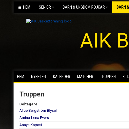
HEM
SENIOR
BARN & UNGDOM POJKAR
BARN &
AIK B
HEM
NYHETER
KALENDER
MATCHER
TRUPPEN
BIL
Truppen
Deltagare
Alice Bergström Blysell
Amina-Lena Evers
Anaya Kapasi