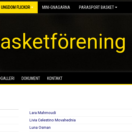
 UNGDOM FLICKOR
MINI-GNAGARNA
PARASPORT BASKET
asketförening
DGALLERI
DOKUMENT
KONTAKT
Lara Mahmoudi
Livia Celestino Movahednia
Luna Osman