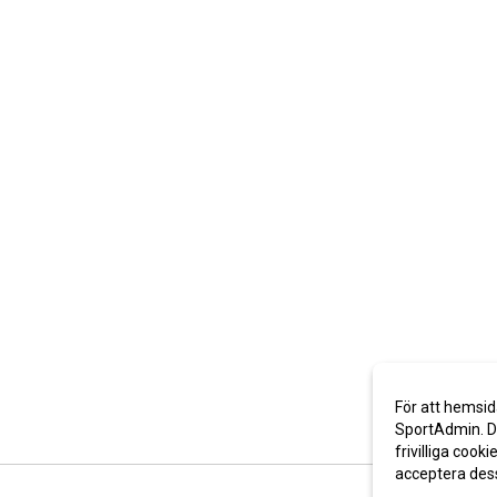
För att hemsid
SportAdmin. De
frivilliga cooki
acceptera des