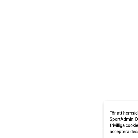
För att hemsid
SportAdmin. De
frivilliga cooki
acceptera des