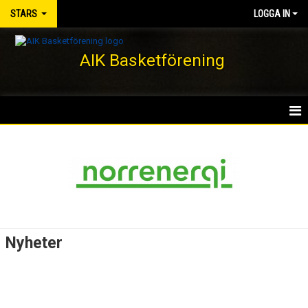
STARS
LOGGA IN
AIK Basketförening
HEM
NYHETER
KALENDER
MATCHER
Nyheter
TRUPPEN
BILDGALLERI