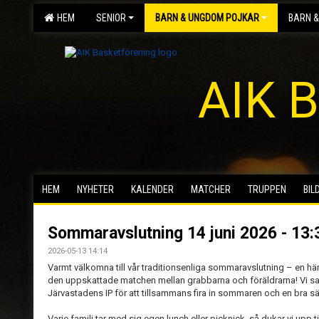
HEM
SENIOR
BARN & UNGDOM POJKAR
BARN &
AIK B
HEM
NYHETER
KALENDER
MATCHER
TRUPPEN
BIL
Sommaravslutning 14 juni 2026 - 13:
2026-05-13 14:14
Varmt välkomna till vår traditionsenliga sommaravslutning – en hä
den uppskattade matchen mellan grabbarna och föräldrarna! Vi sa
Järvastadens IP för att tillsammans fira in sommaren och en bra s
Varje familj tar med sig egen lunch eller picknick, så dukar vi upp 