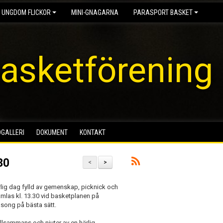
 UNGDOM FLICKOR
MINI-GNAGARNA
PARASPORT BASKET
asketförening
DGALLERI
DOKUMENT
KONTAKT
30
<
>
rlig dag fylld av gemenskap, picknick och
mlas kl. 13.30 vid basketplanen på
äsong på bästa sätt.
tillsammans och njuter av en härlig