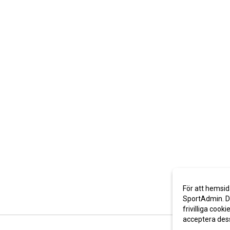
För att hemsid
SportAdmin. De
frivilliga cooki
acceptera des