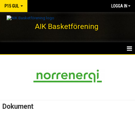
P15 GUL
LOGGA IN
AIK Basketförening
HEM
NYHETER
KALENDER
MATCHER
Dokument
TRUPPEN
BILDGALLERI