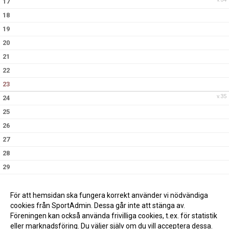
17
18
19
20
21
22
23
v.35
24
25
26
27
28
29
30
v.36
31
För att hemsidan ska fungera korrekt använder vi nödvändiga
cookies från SportAdmin. Dessa går inte att stänga av.
Föreningen kan också använda frivilliga cookies, t.ex. för statistik
eller marknadsföring. Du väljer själv om du vill acceptera dessa.