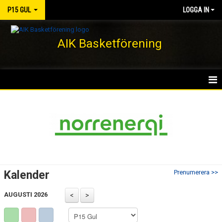
P15 GUL
LOGGA IN
AIK Basketförening
HEM
NYHETER
KALENDER
MATCHER
Kalender
Prenumerera >>
TRUPPEN
AUGUSTI 2026
BILDGALLERI