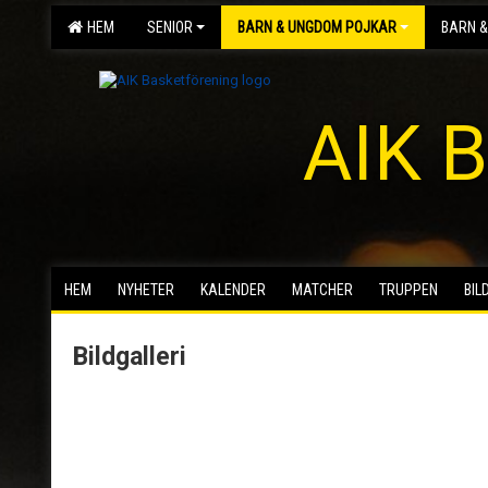
HEM
SENIOR
BARN & UNGDOM POJKAR
BARN &
AIK B
HEM
NYHETER
KALENDER
MATCHER
TRUPPEN
BIL
Bildgalleri