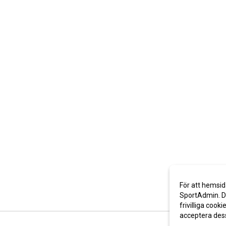
För att hemsid
SportAdmin. De
frivilliga cooki
acceptera des