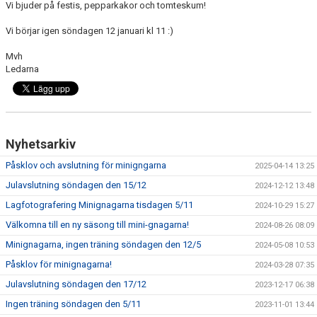
Vi bjuder på festis, pepparkakor och tomteskum!
DOKUMENT
Vi börjar igen söndagen 12 januari kl 11 :)
KONTAKT
Mvh
Ledarna
Nyhetsarkiv
Påsklov och avslutning för minigngarna
2025-04-14 13:25
Julavslutning söndagen den 15/12
2024-12-12 13:48
Lagfotografering Minignagarna tisdagen 5/11
2024-10-29 15:27
Välkomna till en ny säsong till mini-gnagarna!
2024-08-26 08:09
Minignagarna, ingen träning söndagen den 12/5
2024-05-08 10:53
Påsklov för minignagarna!
2024-03-28 07:35
Julavslutning söndagen den 17/12
2023-12-17 06:38
Ingen träning söndagen den 5/11
2023-11-01 13:44