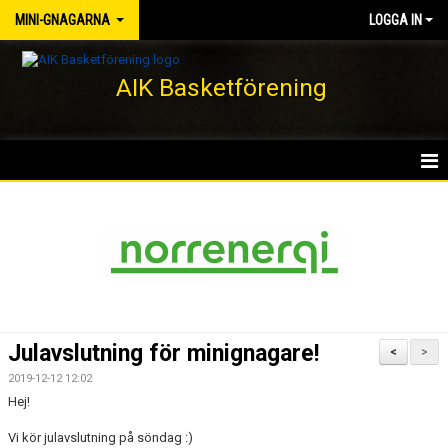
MINI-GNAGARNA
LOGGA IN
AIK Basketförening
HEM
NYHETER
KALENDER
MATCHER
Julavslutning för minignagare!
<
>
TRUPPEN
2019-12-12 12:02
Hej!
BILDGALLERI
Vi kör julavslutning på söndag :)