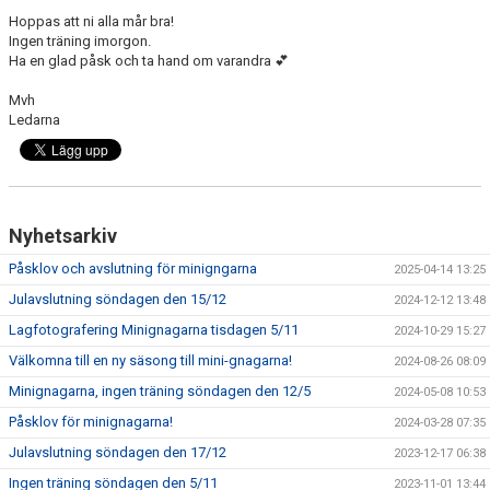
DOKUMENT
Hoppas att ni alla mår bra!
Ingen träning imorgon.
KONTAKT
Ha en glad påsk och ta hand om varandra 💕
Mvh
Ledarna
Nyhetsarkiv
Påsklov och avslutning för minigngarna
2025-04-14 13:25
Julavslutning söndagen den 15/12
2024-12-12 13:48
Lagfotografering Minignagarna tisdagen 5/11
2024-10-29 15:27
Välkomna till en ny säsong till mini-gnagarna!
2024-08-26 08:09
Minignagarna, ingen träning söndagen den 12/5
2024-05-08 10:53
Påsklov för minignagarna!
2024-03-28 07:35
Julavslutning söndagen den 17/12
2023-12-17 06:38
Ingen träning söndagen den 5/11
2023-11-01 13:44