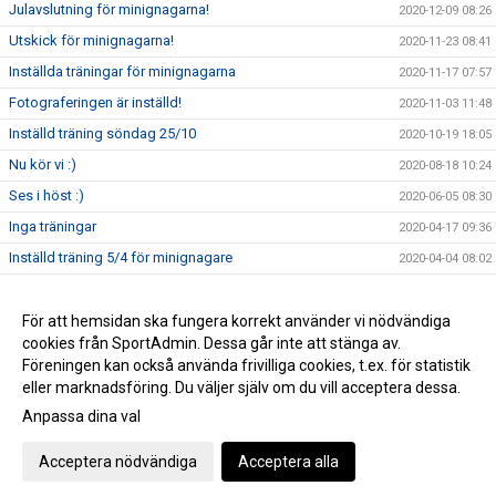
Julavslutning för minignagarna!
2020-12-09 08:26
Utskick för minignagarna!
2020-11-23 08:41
Inställda träningar för minignagarna
2020-11-17 07:57
Fotograferingen är inställd!
2020-11-03 11:48
Inställd träning söndag 25/10
2020-10-19 18:05
Nu kör vi :)
2020-08-18 10:24
Ses i höst :)
2020-06-05 08:30
Inga träningar
2020-04-17 09:36
Inställd träning 5/4 för minignagare
2020-04-04 08:02
Träningarna inställda tillsvidare
2020-03-18 14:24
Sporlov
För att hemsidan ska fungera korrekt använder vi nödvändiga
2020-02-24 10:51
cookies från SportAdmin. Dessa går inte att stänga av.
Julavslutning för minignagare!
2019-12-12 12:02
Föreningen kan också använda frivilliga cookies, t.ex. för statistik
eller marknadsföring. Du väljer själv om du vill acceptera dessa.
Anpassa dina val
Cookie-inställningar
Gå till Webbversion
Acceptera nödvändiga
Acceptera alla