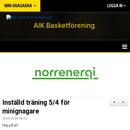
MINI-GNAGARNA
LOGGA IN
AIK Basketförening
HEM
NYHETER
KALENDER
MATCHER
Inställd träning 5/4 för
<
>
TRUPPEN
minignagare
2020-04-04 08:02
BILDGALLERI
Hej på er!