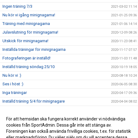
Ingen träning 7/3
2021-03-02 11:14
Nu kör vi igång minignagarna!
2021-01-25 09:36
Träning med minignagarna
2021-01-06 14:14
Julavslutning för minignagarna!
2020-12-09 08:26
Utskick för minignagarna!
2020-11-23 08:41
Inställda träningar för minignagarna
2020-11-17 07:57
Fotograferingen är inställd!
2020-11-03 11:48
Inställd träning söndag 25/10
2020-10-19 18:05
Nu kör vi :)
2020-08-18 10:24
Ses i höst :)
2020-06-05 08:30
Inga träningar
2020-04-17 09:36
Inställd träning 5/4 för minignagare
2020-04-04 08:02
Träningarna inställda tillsvidare
2020-03-18 14:24
Sporlov
För att hemsidan ska fungera korrekt använder vi nödvändiga
2020-02-24 10:51
cookies från SportAdmin. Dessa går inte att stänga av.
Julavslutning för minignagare!
2019-12-12 12:02
Föreningen kan också använda frivilliga cookies, t.ex. för statistik
eller marknadsföring. Du väljer själv om du vill acceptera dessa.