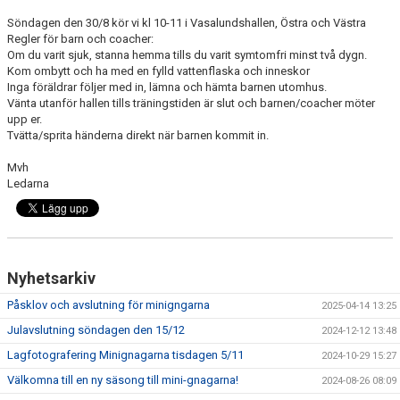
DOKUMENT
Söndagen den 30/8 kör vi kl 10-11 i Vasalundshallen, Östra och Västra
Regler för barn och coacher:
KONTAKT
Om du varit sjuk, stanna hemma tills du varit symtomfri minst två dygn.
Kom ombytt och ha med en fylld vattenflaska och inneskor
Inga föräldrar följer med in, lämna och hämta barnen utomhus.
Vänta utanför hallen tills träningstiden är slut och barnen/coacher möter
upp er.
Tvätta/sprita händerna direkt när barnen kommit in.
Mvh
Ledarna
Nyhetsarkiv
Påsklov och avslutning för minigngarna
2025-04-14 13:25
Julavslutning söndagen den 15/12
2024-12-12 13:48
Lagfotografering Minignagarna tisdagen 5/11
2024-10-29 15:27
Välkomna till en ny säsong till mini-gnagarna!
2024-08-26 08:09