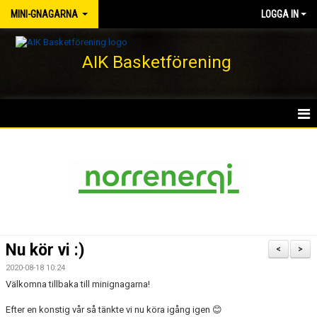
MINI-GNAGARNA
LOGGA IN
AIK Basketförening
HEM
NYHETER
KALENDER
MATCHER
Nu kör vi :)
<
>
TRUPPEN
2020-08-18 10:24
Välkomna tillbaka till minignagarna!
BILDGALLERI
Efter en konstig vår så tänkte vi nu köra igång igen 😊