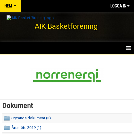
HEM
LOGGA IN
AIK Basketförening
HEM
NYHETER
KLUBBEN
KONTAKT
Dokument
DOKUMENT
Styrande dokument (3)
VÅRA LAG/TRÄNARE
Årsmöte 2019 (1)