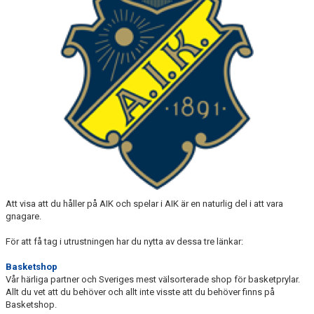
AVGIFTER
BLI MEDLEM
FRITIDSKORTET
PARTNERS
KÖP BILJETTER
SHOP
BASKETSHOP
Att visa att du håller på AIK och spelar i AIK är en naturlig del i att vara
gnagare.
ADIDAS
För att få tag i utrustningen har du nytta av dessa tre länkar:
AIK.SE
Basketshop
Vår härliga partner och Sveriges mest välsorterade shop för basketprylar.
Allt du vet att du behöver och allt inte visste att du behöver finns på
Basketshop.