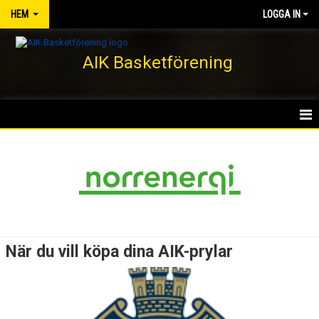
HEM
LOGGA IN
AIK Basketförening
HEM
NYHETER
KLUBBEN
KONTAKT
När du vill köpa dina AIK-prylar
DOKUMENT
VÅRA LAG/TRÄNARE