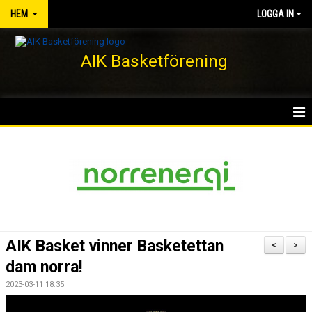
HEM
LOGGA IN
AIK Basketförening
HEM
NYHETER
KLUBBEN
KONTAKT
AIK Basket vinner Basketettan
<
>
DOKUMENT
dam norra!
2023-03-11 18:35
VÅRA LAG/TRÄNARE