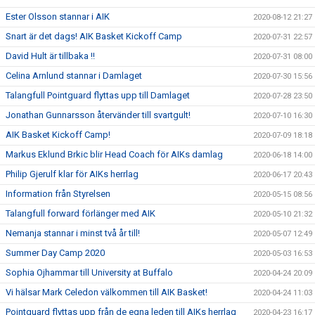
Ester Olsson stannar i AIK
2020-08-12 21:27
Snart är det dags! AIK Basket Kickoff Camp
2020-07-31 22:57
David Hult är tillbaka !!
2020-07-31 08:00
Celina Arnlund stannar i Damlaget
2020-07-30 15:56
Talangfull Pointguard flyttas upp till Damlaget
2020-07-28 23:50
Jonathan Gunnarsson återvänder till svartgult!
2020-07-10 16:30
AIK Basket Kickoff Camp!
2020-07-09 18:18
Markus Eklund Brkic blir Head Coach för AIKs damlag
2020-06-18 14:00
Philip Gjerulf klar för AIKs herrlag
2020-06-17 20:43
Information från Styrelsen
2020-05-15 08:56
Talangfull forward förlänger med AIK
2020-05-10 21:32
Nemanja stannar i minst två år till!
2020-05-07 12:49
Summer Day Camp 2020
2020-05-03 16:53
Sophia Ojhammar till University at Buffalo
2020-04-24 20:09
Vi hälsar Mark Celedon välkommen till AIK Basket!
2020-04-24 11:03
Pointguard flyttas upp från de egna leden till AIKs herrlag
2020-04-23 16:17