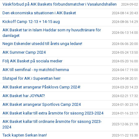
Väskförbud på AIK Baskets förbundsmatcher i Vasalundshallen
2024-09-02
Den ekonomiska situationen i AIK Basket
2024-08-14 20:43
Kickoff Camp 12-13 + 14-15 aug
2024-08-06 14:29
AIK Basket tar in Islam Haddar som ny huvudtränare för
2024-06-13 14:00
damlaget
Negin Eskender utsedd till årets unga ledare!
2024-06-06 20:00
AIK Summer Camp 2024
2024-05-24 13:50
Följ AIK Basket på sociala medier
2024-05-20 16:00
AIK till semifinal - ny matchtid hemma
2024-04-17 19:00
Slutspel för AIK i Superettan herr
2024-04-08 20:51
AIK Basket arrangerar Påsklovs Camp 2024!
2024-03-20 14:23
AIK Basket har JOYNAT!
2024-02-21 17:32
AIK Basket arrangerar Sportlovs Camp 2024
2024-01-30 23:14
AIK Basket kallar till extra årsmöte för säsong 2023-2024
2024-01-16 23:17
AIK Basket kallar till ordinarie årsmöte för säsong 2023-
2023-12-06 21:18
2024
Tack kapten Serkan Inan!
2023-11-22 15:30