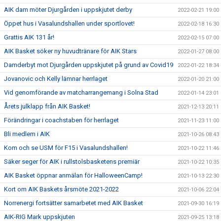
AIK dam möter Djurgården i uppskjutet derby
2022-02-21 19:00
Öppet hus i Vasalundshallen under sportlovet!
2022-02-18 16:30
Grattis AIK 131 år!
2022-02-15 07:00
AIK Basket söker ny huvudtränare för AIK Stars
2022-01-27 08:00
Damderbyt mot Djurgården uppskjutet på grund av Covid19
2022-01-22 18:34
Jovanovic och Kelly lämnar herrlaget
2022-01-20 21:00
Vid genomförande av matcharrangemang i Solna Stad
2022-01-14 23:01
Årets julklapp från AIK Basket!
2021-12-13 20:11
Förändringar i coachstaben för herrlaget
2021-11-23 11:00
Bli medlem i AIK
2021-10-26 08:43
Kom och se USM för F15 i Vasalundshallen!
2021-10-22 11:46
Säker seger för AIK i rullstolsbasketens premiär
2021-10-22 10:35
AIK Basket öppnar anmälan för HalloweenCamp!
2021-10-13 22:30
Kort om AIK Baskets årsmöte 2021-2022
2021-10-06 22:04
Norrenergi fortsätter samarbetet med AIK Basket
2021-09-30 16:19
AIK-RIG Mark uppskjuten
2021-09-25 13:18