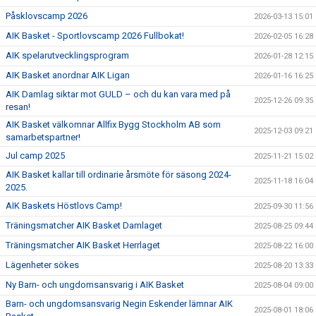
Påsklovscamp 2026
2026-03-13 15:01
AIK Basket - Sportlovscamp 2026 Fullbokat!
2026-02-05 16:28
AIK spelarutvecklingsprogram
2026-01-28 12:15
AIK Basket anordnar AIK Ligan
2026-01-16 16:25
AIK Damlag siktar mot GULD – och du kan vara med på
2025-12-26 09:35
resan!
AIK Basket välkomnar Allfix Bygg Stockholm AB som
2025-12-03 09:21
samarbetspartner!
Jul camp 2025
2025-11-21 15:02
AIK Basket kallar till ordinarie årsmöte för säsong 2024-
2025-11-18 16:04
2025.
AIK Baskets Höstlovs Camp!
2025-09-30 11:56
Träningsmatcher AIK Basket Damlaget
2025-08-25 09:44
Träningsmatcher AIK Basket Herrlaget
2025-08-22 16:00
Lägenheter sökes
2025-08-20 13:33
Ny Barn- och ungdomsansvarig i AIK Basket
2025-08-04 09:00
Barn- och ungdomsansvarig Negin Eskender lämnar AIK
2025-08-01 18:06