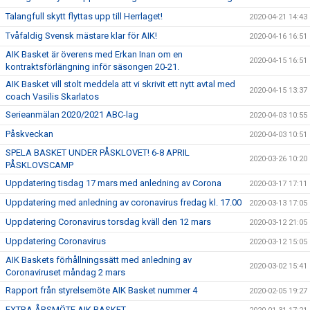
Talangfull skytt flyttas upp till Herrlaget!
2020-04-21 14:43
Tvåfaldig Svensk mästare klar för AIK!
2020-04-16 16:51
AIK Basket är överens med Erkan Inan om en
2020-04-15 16:51
kontraktsförlängning inför säsongen 20-21.
AIK Basket vill stolt meddela att vi skrivit ett nytt avtal med
2020-04-15 13:37
coach Vasilis Skarlatos
Serieanmälan 2020/2021 ABC-lag
2020-04-03 10:55
Påskveckan
2020-04-03 10:51
SPELA BASKET UNDER PÅSKLOVET! 6-8 APRIL
2020-03-26 10:20
PÅSKLOVSCAMP
Uppdatering tisdag 17 mars med anledning av Corona
2020-03-17 17:11
Uppdatering med anledning av coronavirus fredag kl. 17.00
2020-03-13 17:05
Uppdatering Coronavirus torsdag kväll den 12 mars
2020-03-12 21:05
Uppdatering Coronavirus
2020-03-12 15:05
AIK Baskets förhållningssätt med anledning av
2020-03-02 15:41
Coronaviruset måndag 2 mars
Rapport från styrelsemöte AIK Basket nummer 4
2020-02-05 19:27
EXTRA ÅRSMÖTE AIK BASKET