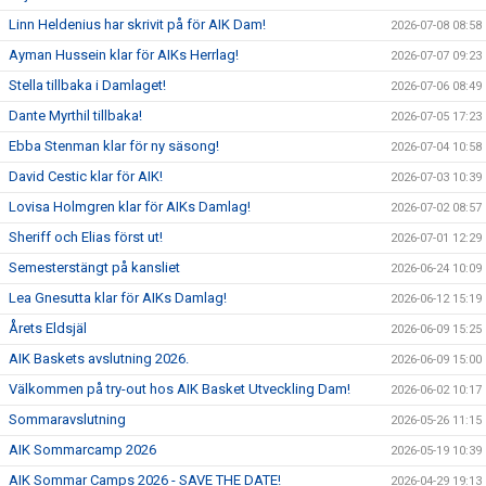
Linn Heldenius har skrivit på för AIK Dam!
2026-07-08 08:58
Ayman Hussein klar för AIKs Herrlag!
2026-07-07 09:23
Stella tillbaka i Damlaget!
2026-07-06 08:49
Dante Myrthil tillbaka!
2026-07-05 17:23
Ebba Stenman klar för ny säsong!
2026-07-04 10:58
David Cestic klar för AIK!
2026-07-03 10:39
Lovisa Holmgren klar för AIKs Damlag!
2026-07-02 08:57
Sheriff och Elias först ut!
2026-07-01 12:29
Semesterstängt på kansliet
2026-06-24 10:09
Lea Gnesutta klar för AIKs Damlag!
2026-06-12 15:19
Årets Eldsjäl
2026-06-09 15:25
AIK Baskets avslutning 2026.
2026-06-09 15:00
Välkommen på try-out hos AIK Basket Utveckling Dam!
2026-06-02 10:17
Sommaravslutning
2026-05-26 11:15
AIK Sommarcamp 2026
2026-05-19 10:39
AIK Sommar Camps 2026 - SAVE THE DATE!
2026-04-29 19:13