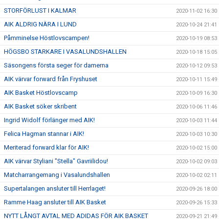
STORFÖRLUST I KALMAR
2020-11-02 16:30
AIK ALDRIG NÄRA I LUND
2020-10-24 21:41
Påmminelse Höstlovscampen!
2020-10-19 08:53
HÖGSBO STARKARE I VASALUNDSHALLEN
2020-10-18 15:05
Säsongens första seger för damerna
2020-10-12 09:53
AIK värvar forward från Fryshuset
2020-10-11 15:49
AIK Basket Höstlovscamp
2020-10-09 16:30
AIK Basket söker skribent
2020-10-06 11:46
Ingrid Widolf förlänger med AIK!
2020-10-03 11:44
Felica Hagman stannar i AIK!
2020-10-03 10:30
Meriterad forward klar för AIK!
2020-10-02 15:00
AIK värvar Styliani "Stella" Gavriilidou!
2020-10-02 09:03
Matcharrangemang i Vasalundshallen
2020-10-02 02:11
Supertalangen ansluter till Herrlaget!
2020-09-26 18:00
Ramme Haag ansluter till AIK Basket
2020-09-26 15:33
NYTT LÅNGT AVTAL MED ADIDAS FÖR AIK BASKET
2020-09-21 21:49