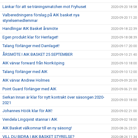
Länkar för att se träningsmatchen mot Fryhuset
2020-09-20 18:58
Valberedningens förslag på AIK basket nya
2020-09-20 11:20
styrelsemedlemmar
Handlingar AIK Basket årsmöte
2020-09-18 22:39
Egen produkt klar för Herrlaget!
2020-09-18 08:39
Talang förlänger med Damlaget!
2020-09-17 20:00
ÅRSMÖTE I AIK BASKET 25 SEPTEMBER
2020-09-10 21:40
AIK värvar forward från Norrköping
2020-09-10 18:00
Talang förlänger med AIK
2020-09-10 12:00
AIK värvar Andrew Holmes
2020-09-09 20:59
Point Guard förlänger med AIK
2020-09-06 21:00
Serkan Innan är klar för nytt kontrakt över säsongen 2020-
2020-09-03 18:00
2021
Johannes Höök klar för AIK!
2020-09-02 21:00
Vendela Lingqvist stannar i AIK
2020-09-02 18:00
AIK Basket välkomnar till en ny säsong!
2020-08-26 23:51
VILL DU BIDRA I AIK BASKET STYRELSE?
2020-08-24 11:34