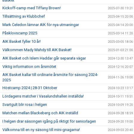
Basket
Kickoff-camp med Tiffany Brown!
2025-07-30 19:21
Tillsättning av Klubbchef
2025-04-15 20:00
Mark Celedon lämnar AIK för nya utmaningar
2025-04-14 20:00
Påsklovscamp 2025
2025-03-14 11:20
AIK Basket fyller 10 år!
2025-03-05 18:06
Välkommen Mady Mahdy till AIK Basket!
2025-01-03 21:00
AIK Basket och Islem Haddar går separata vägar
2024-12-30 13:47
Viktig information om årsmötet
2024-12-16 20:07
AIK Basket kallar till ordinarie årsmöte för säsong 2024-
2024-11-26 19:00
2025
Höstcamp 2024 | 28-31 Oktober
2024-10-23 13:17
Lördagens matcher i Vasalundshallen inställda!
2024-10-11 19:51
Svartgult blir rosa i helgen
2024-10-09 19:20
Matchen mellan Blackeberg och AIK inställd
2024-09-28 18:59
I helgen drar säsongen igång på riktigt för seniorlagen
2024-09-20 19:00
Välkomna till en ny säsong till mini-gnagarna!
2024-09-03 20:40