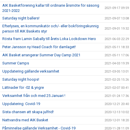
AIK Basketförening kallar till ordinarie årsmöte för säsong
2021-09-17 09:59
2021-2022
Saturday night ballers!
2021-09-07 13:08
Efterlyses, en kommunikatör och/- eller bokföringskunnig
2021-09-01 19:32
person till AIK Baskets styr
Rösta fram Lamin Sabally till årets Loka Lockdown Hero
2021-06-03 22:29
Peter Jansson ny Head Coach för damlaget!
2021-05-11 18:33
AIK Basket arrangerar Summer Day Camp 2021
2021-05-11 17:06
Summer Camps
2021-04-03 19:39
Uppdatering gällande verksamhet
2021-03-05 13:01
Saturday night hoops!
2021-02-25 15:26
Lättnader för -02 & yngre
2021-02-07 00:41
Verksamhet från och med 25 Januari !
2021-01-24 17:36
Uppdatering: Covid-19
2020-12-21 20:40
Sista chansen att skapa julfrid!
2020-12-13 10:02
Nattvandra med AIK Basket
2020-12-01 18:20
Påminnelse gällande Verksamhet - Covid-19
2020-11-28 11:09