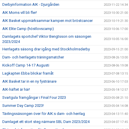
Derbyinformation AIK - Djurgården
2023-11-22 14:34
AIK Moms vill bli fler!
2023-10-30 21:00
AIK Basket uppmärksammar kampen mot bröstcancer
2023-10-19 21:30
AIK Elite Camp (höstlovscamp)
2023-10-06 17:00
Damlagets sportchef Viktor Bengtsson om säsongen
2023-10-05 16:00
2023/2024
Herrlagets säsong drar igång med Stockholmsderby
2023-09-15 21:00
Dam- och herrlagets träningsmatcher
2023-08-26 13:00
Kickoff Camp 14-17 Augusti
2023-08-06 19:08
Lagkapten Ebba blickar framåt
2023-07-08 13:15
AIK Basket tar in en ny fystränare
2023-06-10 17:03
AIK-häftet är här!
2023-05-18 12:57
Svartgula framgångar i Final Four 2023
2023-05-08 21:10
Summer Day Camp 2023!
2023-05-04 14:08
Tävlingssäsongen över för AIK:s dam- och herrlag
2023-04-13 11:40
Damlaget ett stort steg närmare SBL Dam 2023/2024
2023-04-07 17:45