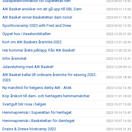
Slutspelsinformation för Superettan herr
2023-04-03 19:45
AIK Basket ansöker om att gå upp till SBL Dam
2023-03-15 15:00
AIK Basket vinner Basketettan dam norra!
2023-03-11 18:35
Sportlovscamp 2023 with Fred and Drew
2023-02-02 13:32
Öppet hus i Vasalundshallen
2022-12-26 21:00
Kort om AIK Baskets årsmöte 2022
2022-12-21 20:45
Här kommer årets julklapp från AIK Basket!
2022-12-20 22:55
Inför årsmötet
2022-12-14 15:31
Julavslutning med AIK Basket!
2022-12-09 09:10
AIK Basket kallar till ordinarie årsmöte för säsong 2022-
2022-12-05 18:30
2023
Ny matchtid för helgens derby AIK - Alvik
2022-12-02 16:30
Köp årskort till dam- och herrlagets hemmamatcher
2022-11-01 18:03
Svartgult blir rosa i helgen
2022-10-27 15:00
Hemmapremiär i Superettan för herrlaget
2022-10-14 15:45
Hemmapremiär i Basketettan för damlaget
2022-10-07 16:00
Drains & Drews höstcamp 2022
2022-10-03 21:43