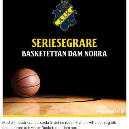
AVGIFTER
BLI MEDLEM
FRITIDSKORTET
PARTNERS
KÖP BILJETTER
SHOP
AIK.SE
Med en match kvar att spela är det nu redan klart att AIKs damlag blir
seriesegrare och vinner Basketettan dam norra.