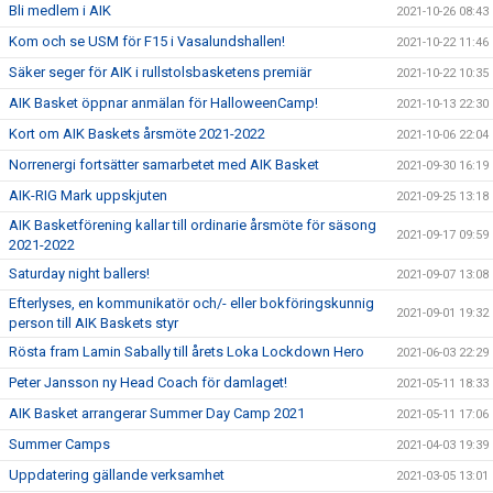
Bli medlem i AIK
2021-10-26 08:43
Kom och se USM för F15 i Vasalundshallen!
2021-10-22 11:46
Säker seger för AIK i rullstolsbasketens premiär
2021-10-22 10:35
AIK Basket öppnar anmälan för HalloweenCamp!
2021-10-13 22:30
Kort om AIK Baskets årsmöte 2021-2022
2021-10-06 22:04
Norrenergi fortsätter samarbetet med AIK Basket
2021-09-30 16:19
AIK-RIG Mark uppskjuten
2021-09-25 13:18
AIK Basketförening kallar till ordinarie årsmöte för säsong
2021-09-17 09:59
2021-2022
Saturday night ballers!
2021-09-07 13:08
Efterlyses, en kommunikatör och/- eller bokföringskunnig
2021-09-01 19:32
person till AIK Baskets styr
Rösta fram Lamin Sabally till årets Loka Lockdown Hero
2021-06-03 22:29
Peter Jansson ny Head Coach för damlaget!
2021-05-11 18:33
AIK Basket arrangerar Summer Day Camp 2021
2021-05-11 17:06
Summer Camps
2021-04-03 19:39
Uppdatering gällande verksamhet
2021-03-05 13:01