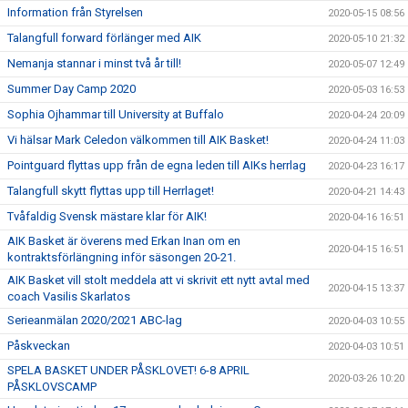
Information från Styrelsen
2020-05-15 08:56
Talangfull forward förlänger med AIK
2020-05-10 21:32
Nemanja stannar i minst två år till!
2020-05-07 12:49
Summer Day Camp 2020
2020-05-03 16:53
Sophia Ojhammar till University at Buffalo
2020-04-24 20:09
Vi hälsar Mark Celedon välkommen till AIK Basket!
2020-04-24 11:03
Pointguard flyttas upp från de egna leden till AIKs herrlag
2020-04-23 16:17
Talangfull skytt flyttas upp till Herrlaget!
2020-04-21 14:43
Tvåfaldig Svensk mästare klar för AIK!
2020-04-16 16:51
AIK Basket är överens med Erkan Inan om en
2020-04-15 16:51
kontraktsförlängning inför säsongen 20-21.
AIK Basket vill stolt meddela att vi skrivit ett nytt avtal med
2020-04-15 13:37
coach Vasilis Skarlatos
Serieanmälan 2020/2021 ABC-lag
2020-04-03 10:55
Påskveckan
2020-04-03 10:51
SPELA BASKET UNDER PÅSKLOVET! 6-8 APRIL
2020-03-26 10:20
PÅSKLOVSCAMP