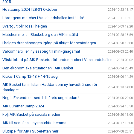
2025
Höstcamp 2024 | 28-31 Oktober
2024-10-23 13:17
Lördagens matcher i Vasalundshallen inställda!
2024-10-11 19:51
Svartgult blir rosa i helgen
2024-10-09 19:20
Matchen mellan Blackeberg och AIK inställd
2024-09-28 18:59
I helgen drar säsongen igång på riktigt för seniorlagen
2024-09-20 19:00
Välkomna till en ny säsong till mini-gnagarna!
2024-09-03 20:40
Väskförbud på AIK Baskets förbundsmatcher i Vasalundshallen
2024-09-02
Den ekonomiska situationen i AIK Basket
2024-08-14 20:43
Kickoff Camp 12-13 + 14-15 aug
2024-08-06 14:29
AIK Basket tar in Islam Haddar som ny huvudtränare för
2024-06-13 14:00
damlaget
Negin Eskender utsedd till årets unga ledare!
2024-06-06 20:00
AIK Summer Camp 2024
2024-05-24 13:50
Följ AIK Basket på sociala medier
2024-05-20 16:00
AIK till semifinal - ny matchtid hemma
2024-04-17 19:00
Slutspel för AIK i Superettan herr
2024-04-08 20:51