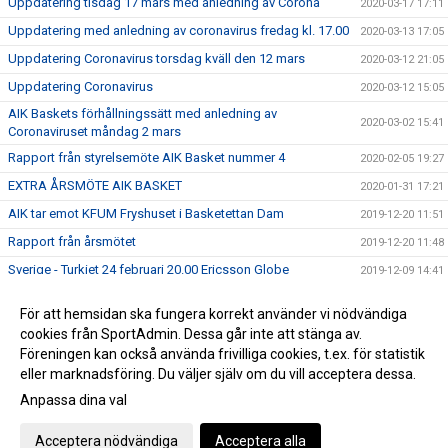
Uppdatering tisdag 17 mars med anledning av Corona
2020-03-17 17:11
Uppdatering med anledning av coronavirus fredag kl. 17.00
2020-03-13 17:05
Uppdatering Coronavirus torsdag kväll den 12 mars
2020-03-12 21:05
Uppdatering Coronavirus
2020-03-12 15:05
AIK Baskets förhållningssätt med anledning av
2020-03-02 15:41
Coronaviruset måndag 2 mars
Rapport från styrelsemöte AIK Basket nummer 4
2020-02-05 19:27
EXTRA ÅRSMÖTE AIK BASKET
2020-01-31 17:21
AIK tar emot KFUM Fryshuset i Basketettan Dam
2019-12-20 11:51
Rapport från årsmötet
2019-12-20 11:48
Sverige - Turkiet 24 februari 20.00 Ericsson Globe
2019-12-09 14:41
ÅRSMÖTE AIK BASKET 2019
2019-12-05 16:15
För att hemsidan ska fungera korrekt använder vi nödvändiga
ANMÄL DIG TILL SOMMARENS SVETTIGASTE LÄGER –
cookies från SportAdmin. Dessa går inte att stänga av.
2019-12-05 16:08
GNAGET BASKETBALL CAMP!
Föreningen kan också använda frivilliga cookies, t.ex. för statistik
eller marknadsföring. Du väljer själv om du vill acceptera dessa.
Anpassa dina val
Cookie-inställningar
Gå till Webbversion
Acceptera nödvändiga
Acceptera alla