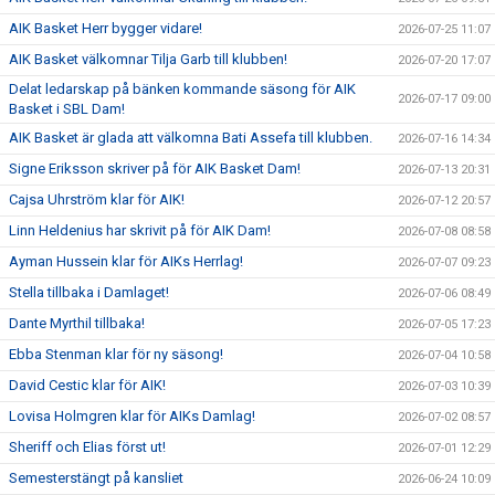
AIK Basket Herr bygger vidare!
2026-07-25 11:07
AIK Basket välkomnar Tilja Garb till klubben!
2026-07-20 17:07
Delat ledarskap på bänken kommande säsong för AIK
2026-07-17 09:00
Basket i SBL Dam!
AIK Basket är glada att välkomna Bati Assefa till klubben.
2026-07-16 14:34
Signe Eriksson skriver på för AIK Basket Dam!
2026-07-13 20:31
Cajsa Uhrström klar för AIK!
2026-07-12 20:57
Linn Heldenius har skrivit på för AIK Dam!
2026-07-08 08:58
Ayman Hussein klar för AIKs Herrlag!
2026-07-07 09:23
Stella tillbaka i Damlaget!
2026-07-06 08:49
Dante Myrthil tillbaka!
2026-07-05 17:23
Ebba Stenman klar för ny säsong!
2026-07-04 10:58
David Cestic klar för AIK!
2026-07-03 10:39
Lovisa Holmgren klar för AIKs Damlag!
2026-07-02 08:57
Sheriff och Elias först ut!
2026-07-01 12:29
Semesterstängt på kansliet
2026-06-24 10:09