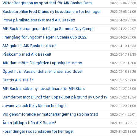
Viktor Bengtsson ny sportchef för AIK Basket Dam
2022-05-04 20:30
Basketprofilen Fred Drains ny huvudtränare för herrlaget
2022-05-03 21:00
Prova på rullstolsbasket med AIK Basket!
2022-04-29 20:30
AIK Basket arrangerar det årliga Summer Day Camp!
2022-04-22 20:07
Framgång för ungdomslagen i Scania Cup 2022
2022-04-20 20:00
SM-guld till AIK Basket rullstol!
2022-04-10 13:33
Påskcamp med AIK Basket!
2022-03-17 19:33
AIK dam möter Djurgården i uppskjutet derby
2022-02-21 19:00
Öppet hus i Vasalundshallen under sportlovet!
2022-02-18 16:30
Grattis AIK 131 år!
2022-02-15 07:00
AIK Basket söker ny huvudtränare för AIK Stars
2022-01-27 08:00
Damderbyt mot Djurgården uppskjutet på grund av Covid19
2022-01-22 18:34
Jovanovic och Kelly lämnar herrlaget
2022-01-20 21:00
Vid genomförande av matcharrangemang i Solna Stad
2022-01-14 23:01
Årets julklapp från AIK Basket!
2021-12-13 20:11
Förändringar i coachstaben för herrlaget
2021-11-23 11:00