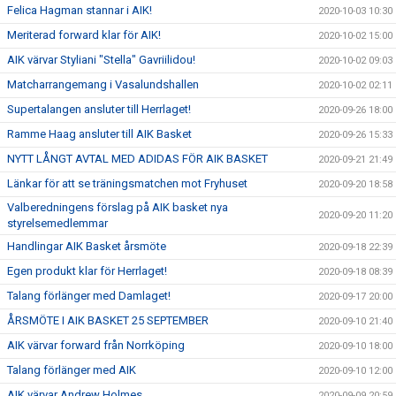
Felica Hagman stannar i AIK!
2020-10-03 10:30
Meriterad forward klar för AIK!
2020-10-02 15:00
AIK värvar Styliani "Stella" Gavriilidou!
2020-10-02 09:03
Matcharrangemang i Vasalundshallen
2020-10-02 02:11
Supertalangen ansluter till Herrlaget!
2020-09-26 18:00
Ramme Haag ansluter till AIK Basket
2020-09-26 15:33
NYTT LÅNGT AVTAL MED ADIDAS FÖR AIK BASKET
2020-09-21 21:49
Länkar för att se träningsmatchen mot Fryhuset
2020-09-20 18:58
Valberedningens förslag på AIK basket nya
2020-09-20 11:20
styrelsemedlemmar
Handlingar AIK Basket årsmöte
2020-09-18 22:39
Egen produkt klar för Herrlaget!
2020-09-18 08:39
Talang förlänger med Damlaget!
2020-09-17 20:00
ÅRSMÖTE I AIK BASKET 25 SEPTEMBER
2020-09-10 21:40
AIK värvar forward från Norrköping
2020-09-10 18:00
Talang förlänger med AIK
2020-09-10 12:00
AIK värvar Andrew Holmes
2020-09-09 20:59