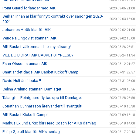
Point Guard förlänger med AIK
2020-09-06 21:00
Serkan Innan är klar för nytt kontrakt över säsongen 2020-
2020-09-03 18:00
2021
Johannes Höök klar för AIK!
2020-09-02 21:00
Vendela Lingqvist stannar i AIK
2020-09-02 18:00
AIK Basket välkomnar till en ny säsong!
2020-08-26 23:51
VILL DU BIDRA I AIK BASKET STYRELSE?
2020-08-24 11:34
Ester Olsson stannar i AIK
2020-08-12 21:27
Snart är det dags! AIK Basket Kickoff Camp
2020-07-31 22:57
David Hult är tillbaka !!
2020-07-31 08:00
Celina Arnlund stannar i Damlaget
2020-07-30 15:56
Talangfull Pointguard flyttas upp till Damlaget
2020-07-28 23:50
Jonathan Gunnarsson återvänder till svartgult!
2020-07-10 16:30
AIK Basket Kickoff Camp!
2020-07-09 18:18
Markus Eklund Brkic blir Head Coach för AIKs damlag
2020-06-18 14:00
Philip Gjerulf klar för AIKs herrlag
2020-06-17 20:43