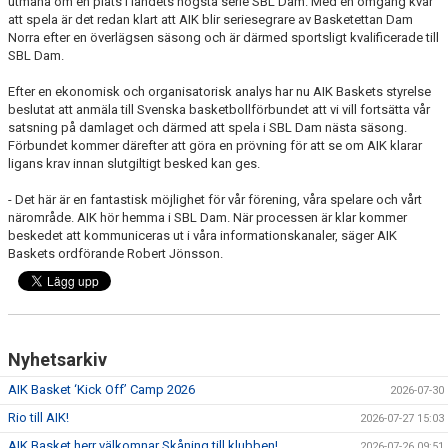
utmana om en plats i landets högsta serie SBL Dam. Med en omgång kvar
AVGIFTER
att spela är det redan klart att AIK blir seriesegrare av Basketettan Dam
Norra efter en överlägsen säsong och är därmed sportsligt kvalificerade till
SBL Dam.
BLI MEDLEM
Efter en ekonomisk och organisatorisk analys har nu AIK Baskets styrelse
FRITIDSKORTET
beslutat att anmäla till Svenska basketbollförbundet att vi vill fortsätta vår
satsning på damlaget och därmed att spela i SBL Dam nästa säsong.
PARTNERS
Förbundet kommer därefter att göra en prövning för att se om AIK klarar
ligans krav innan slutgiltigt besked kan ges.
KÖP BILJETTER
- Det här är en fantastisk möjlighet för vår förening, våra spelare och vårt
närområde. AIK hör hemma i SBL Dam. När processen är klar kommer
SHOP
beskedet att kommuniceras ut i våra informationskanaler, säger AIK
Baskets ordförande Robert Jönsson.
AIK.SE
Nyhetsarkiv
AIK Basket ‘Kick Off’ Camp 2026
2026-07-30
Rio till AIK!
2026-07-27 15:03
AIK Basket herr välkomnar Skåning till klubben!
2026-07-26 09:51