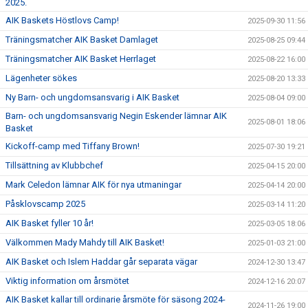
2025.
AIK Baskets Höstlovs Camp!
2025-09-30 11:56
Träningsmatcher AIK Basket Damlaget
2025-08-25 09:44
Träningsmatcher AIK Basket Herrlaget
2025-08-22 16:00
Lägenheter sökes
2025-08-20 13:33
Ny Barn- och ungdomsansvarig i AIK Basket
2025-08-04 09:00
Barn- och ungdomsansvarig Negin Eskender lämnar AIK
2025-08-01 18:06
Basket
Kickoff-camp med Tiffany Brown!
2025-07-30 19:21
Tillsättning av Klubbchef
2025-04-15 20:00
Mark Celedon lämnar AIK för nya utmaningar
2025-04-14 20:00
Påsklovscamp 2025
2025-03-14 11:20
AIK Basket fyller 10 år!
2025-03-05 18:06
Välkommen Mady Mahdy till AIK Basket!
2025-01-03 21:00
AIK Basket och Islem Haddar går separata vägar
2024-12-30 13:47
Viktig information om årsmötet
2024-12-16 20:07
AIK Basket kallar till ordinarie årsmöte för säsong 2024-
2024-11-26 19:00