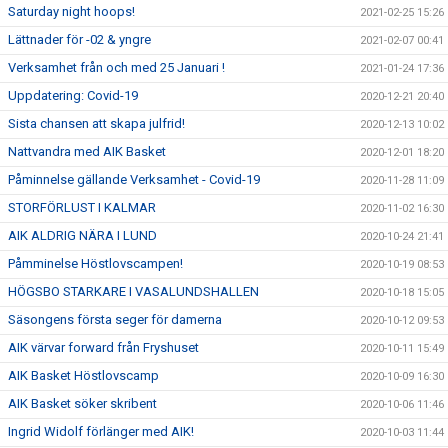
Saturday night hoops!
2021-02-25 15:26
Lättnader för -02 & yngre
2021-02-07 00:41
Verksamhet från och med 25 Januari !
2021-01-24 17:36
Uppdatering: Covid-19
2020-12-21 20:40
Sista chansen att skapa julfrid!
2020-12-13 10:02
Nattvandra med AIK Basket
2020-12-01 18:20
Påminnelse gällande Verksamhet - Covid-19
2020-11-28 11:09
STORFÖRLUST I KALMAR
2020-11-02 16:30
AIK ALDRIG NÄRA I LUND
2020-10-24 21:41
Påmminelse Höstlovscampen!
2020-10-19 08:53
HÖGSBO STARKARE I VASALUNDSHALLEN
2020-10-18 15:05
Säsongens första seger för damerna
2020-10-12 09:53
AIK värvar forward från Fryshuset
2020-10-11 15:49
AIK Basket Höstlovscamp
2020-10-09 16:30
AIK Basket söker skribent
2020-10-06 11:46
Ingrid Widolf förlänger med AIK!
2020-10-03 11:44