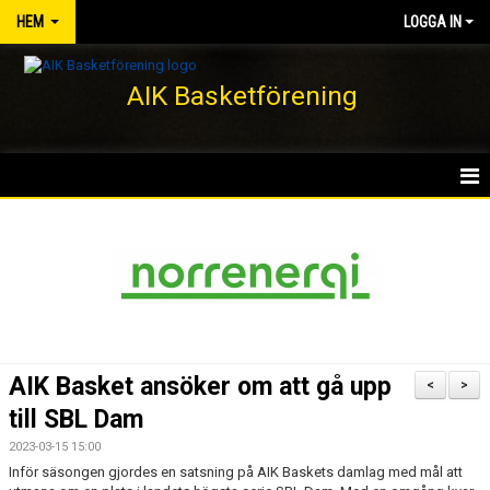
HEM
LOGGA IN
AIK Basketförening
HEM
NYHETER
KLUBBEN
KONTAKT
AIK Basket ansöker om att gå upp
<
>
DOKUMENT
till SBL Dam
2023-03-15 15:00
VÅRA LAG/TRÄNARE
Inför säsongen gjordes en satsning på AIK Baskets damlag med mål att