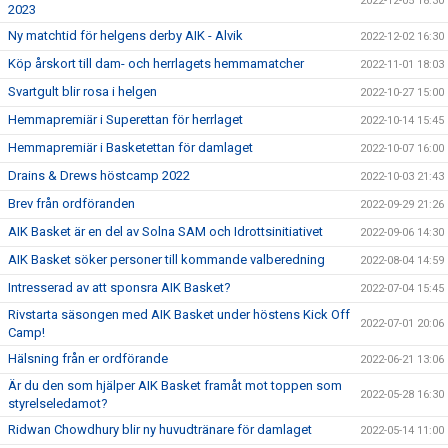
2022-12-05 18:30
2023
Ny matchtid för helgens derby AIK - Alvik
2022-12-02 16:30
Köp årskort till dam- och herrlagets hemmamatcher
2022-11-01 18:03
Svartgult blir rosa i helgen
2022-10-27 15:00
Hemmapremiär i Superettan för herrlaget
2022-10-14 15:45
Hemmapremiär i Basketettan för damlaget
2022-10-07 16:00
Drains & Drews höstcamp 2022
2022-10-03 21:43
Brev från ordföranden
2022-09-29 21:26
AIK Basket är en del av Solna SAM och Idrottsinitiativet
2022-09-06 14:30
AIK Basket söker personer till kommande valberedning
2022-08-04 14:59
Intresserad av att sponsra AIK Basket?
2022-07-04 15:45
Rivstarta säsongen med AIK Basket under höstens Kick Off
2022-07-01 20:06
Camp!
Hälsning från er ordförande
2022-06-21 13:06
Är du den som hjälper AIK Basket framåt mot toppen som
2022-05-28 16:30
styrelseledamot?
Ridwan Chowdhury blir ny huvudtränare för damlaget
2022-05-14 11:00