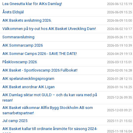
Lea Gnesutta klar för AIKs Damlag!
2026-06-12 15:19
Årets Eldsjäl
2026-06-09 15:25
AIK Baskets avslutning 2026.
2026-06-09 15:00
Välkommen på try-out hos AIK Basket Utveckling Dam!
2026-06-02 10:17
Sommaravslutning
2026-05-26 11:15
AIK Sommarcamp 2026
2026-05-19 10:39
AIK Sommar Camps 2026 - SAVE THE DATE!
2026-04-29 19:13
Påsklovscamp 2026
2026-03-13 15:01
AIK Basket - Sportlovscamp 2026 Fullbokat!
2026-02-05 16:28
AIK spelarutvecklingsprogram
2026-01-28 12:15
AIK Basket anordnar AIK Ligan
2026-01-16 16:25
AIK Damlag siktar mot GULD – och du kan vara med på
2025-12-26 09:35
resan!
AIK Basket välkomnar Allfix Bygg Stockholm AB som
2025-12-03 09:21
samarbetspartner!
Jul camp 2025
2025-11-21 15:02
AIK Basket kallar till ordinarie årsmöte för säsong 2024-
2025-11-18 16:04