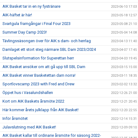
AIK Basket tar in en ny fystränare
2023-06-10 17:03
AIK-häftet är här!
2023-05-18 12:57
Svartgula framgångar i Final Four 2023
2023-05-08 21:10
Summer Day Camp 2023!
2023-05-04 14:08
Tävlingssäsongen över för AIK:s dam- och herrlag
2023-04-13 11:40
Damlaget ett stort steg närmare SBL Dam 2023/2024
2023-04-07 17:45
Slutspelsinformation för Superettan herr
2023-04-03 19:45
AIK Basket ansöker om att gå upp till SBL Dam
2023-03-15 15:00
AIK Basket vinner Basketettan dam norra!
2023-03-11 18:35
Sportlovscamp 2023 with Fred and Drew
2023-02-02 13:32
Öppet hus i Vasalundshallen
2022-12-26 21:00
Kort om AIK Baskets årsmöte 2022
2022-12-21 20:45
Här kommer årets julklapp från AIK Basket!
2022-12-20 22:55
Inför årsmötet
2022-12-14 15:31
Julavslutning med AIK Basket!
2022-12-09 09:10
AIK Basket kallar till ordinarie årsmöte för säsong 2022-