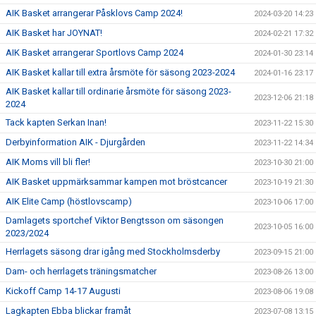
AIK Basket arrangerar Påsklovs Camp 2024!
2024-03-20 14:23
AIK Basket har JOYNAT!
2024-02-21 17:32
AIK Basket arrangerar Sportlovs Camp 2024
2024-01-30 23:14
AIK Basket kallar till extra årsmöte för säsong 2023-2024
2024-01-16 23:17
AIK Basket kallar till ordinarie årsmöte för säsong 2023-
2023-12-06 21:18
2024
Tack kapten Serkan Inan!
2023-11-22 15:30
Derbyinformation AIK - Djurgården
2023-11-22 14:34
AIK Moms vill bli fler!
2023-10-30 21:00
AIK Basket uppmärksammar kampen mot bröstcancer
2023-10-19 21:30
AIK Elite Camp (höstlovscamp)
2023-10-06 17:00
Damlagets sportchef Viktor Bengtsson om säsongen
2023-10-05 16:00
2023/2024
Herrlagets säsong drar igång med Stockholmsderby
2023-09-15 21:00
Dam- och herrlagets träningsmatcher
2023-08-26 13:00
Kickoff Camp 14-17 Augusti
2023-08-06 19:08
Lagkapten Ebba blickar framåt
2023-07-08 13:15