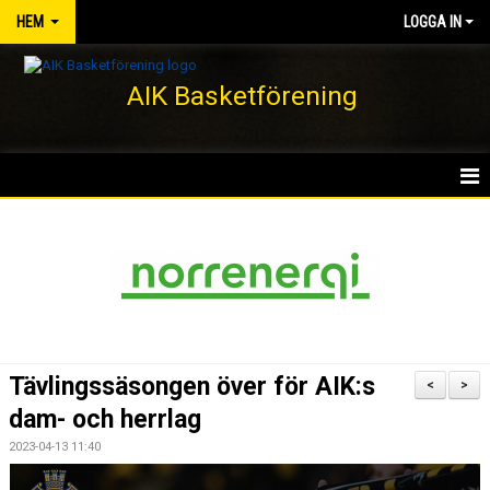
HEM
LOGGA IN
AIK Basketförening
HEM
NYHETER
KLUBBEN
KONTAKT
Tävlingssäsongen över för AIK:s
<
>
DOKUMENT
dam- och herrlag
2023-04-13 11:40
VÅRA LAG/TRÄNARE