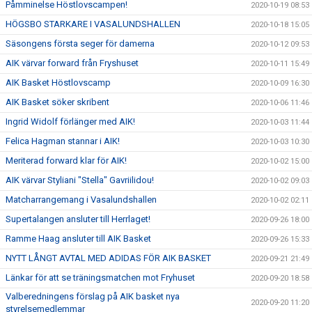
Påmminelse Höstlovscampen!
2020-10-19 08:53
HÖGSBO STARKARE I VASALUNDSHALLEN
2020-10-18 15:05
Säsongens första seger för damerna
2020-10-12 09:53
AIK värvar forward från Fryshuset
2020-10-11 15:49
AIK Basket Höstlovscamp
2020-10-09 16:30
AIK Basket söker skribent
2020-10-06 11:46
Ingrid Widolf förlänger med AIK!
2020-10-03 11:44
Felica Hagman stannar i AIK!
2020-10-03 10:30
Meriterad forward klar för AIK!
2020-10-02 15:00
AIK värvar Styliani "Stella" Gavriilidou!
2020-10-02 09:03
Matcharrangemang i Vasalundshallen
2020-10-02 02:11
Supertalangen ansluter till Herrlaget!
2020-09-26 18:00
Ramme Haag ansluter till AIK Basket
2020-09-26 15:33
NYTT LÅNGT AVTAL MED ADIDAS FÖR AIK BASKET
2020-09-21 21:49
Länkar för att se träningsmatchen mot Fryhuset
2020-09-20 18:58
Valberedningens förslag på AIK basket nya
2020-09-20 11:20
styrelsemedlemmar