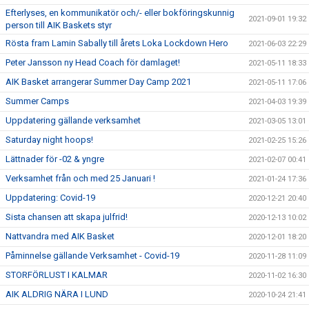
Efterlyses, en kommunikatör och/- eller bokföringskunnig
2021-09-01 19:32
person till AIK Baskets styr
Rösta fram Lamin Sabally till årets Loka Lockdown Hero
2021-06-03 22:29
Peter Jansson ny Head Coach för damlaget!
2021-05-11 18:33
AIK Basket arrangerar Summer Day Camp 2021
2021-05-11 17:06
Summer Camps
2021-04-03 19:39
Uppdatering gällande verksamhet
2021-03-05 13:01
Saturday night hoops!
2021-02-25 15:26
Lättnader för -02 & yngre
2021-02-07 00:41
Verksamhet från och med 25 Januari !
2021-01-24 17:36
Uppdatering: Covid-19
2020-12-21 20:40
Sista chansen att skapa julfrid!
2020-12-13 10:02
Nattvandra med AIK Basket
2020-12-01 18:20
Påminnelse gällande Verksamhet - Covid-19
2020-11-28 11:09
STORFÖRLUST I KALMAR
2020-11-02 16:30
AIK ALDRIG NÄRA I LUND
2020-10-24 21:41