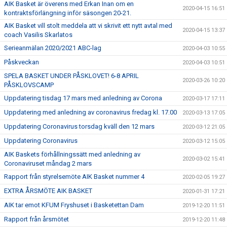
AIK Basket är överens med Erkan Inan om en
2020-04-15 16:51
kontraktsförlängning inför säsongen 20-21.
AIK Basket vill stolt meddela att vi skrivit ett nytt avtal med
2020-04-15 13:37
coach Vasilis Skarlatos
Serieanmälan 2020/2021 ABC-lag
2020-04-03 10:55
Påskveckan
2020-04-03 10:51
SPELA BASKET UNDER PÅSKLOVET! 6-8 APRIL
2020-03-26 10:20
PÅSKLOVSCAMP
Uppdatering tisdag 17 mars med anledning av Corona
2020-03-17 17:11
Uppdatering med anledning av coronavirus fredag kl. 17.00
2020-03-13 17:05
Uppdatering Coronavirus torsdag kväll den 12 mars
2020-03-12 21:05
Uppdatering Coronavirus
2020-03-12 15:05
AIK Baskets förhållningssätt med anledning av
2020-03-02 15:41
Coronaviruset måndag 2 mars
Rapport från styrelsemöte AIK Basket nummer 4
2020-02-05 19:27
EXTRA ÅRSMÖTE AIK BASKET
2020-01-31 17:21
AIK tar emot KFUM Fryshuset i Basketettan Dam
2019-12-20 11:51
Rapport från årsmötet
2019-12-20 11:48