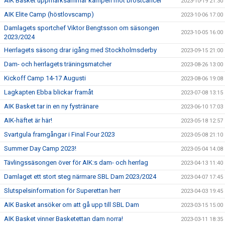
AIK Basket uppmärksammar kampen mot bröstcancer
2023-10-19 21:30
AIK Elite Camp (höstlovscamp)
2023-10-06 17:00
Damlagets sportchef Viktor Bengtsson om säsongen
2023-10-05 16:00
2023/2024
Herrlagets säsong drar igång med Stockholmsderby
2023-09-15 21:00
Dam- och herrlagets träningsmatcher
2023-08-26 13:00
Kickoff Camp 14-17 Augusti
2023-08-06 19:08
Lagkapten Ebba blickar framåt
2023-07-08 13:15
AIK Basket tar in en ny fystränare
2023-06-10 17:03
AIK-häftet är här!
2023-05-18 12:57
Svartgula framgångar i Final Four 2023
2023-05-08 21:10
Summer Day Camp 2023!
2023-05-04 14:08
Tävlingssäsongen över för AIK:s dam- och herrlag
2023-04-13 11:40
Damlaget ett stort steg närmare SBL Dam 2023/2024
2023-04-07 17:45
Slutspelsinformation för Superettan herr
2023-04-03 19:45
AIK Basket ansöker om att gå upp till SBL Dam
2023-03-15 15:00
AIK Basket vinner Basketettan dam norra!
2023-03-11 18:35