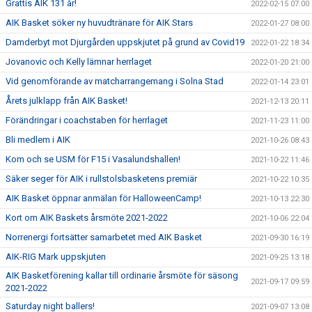
Grattis AIK 131 år!
2022-02-15 07:00
AIK Basket söker ny huvudtränare för AIK Stars
2022-01-27 08:00
Damderbyt mot Djurgården uppskjutet på grund av Covid19
2022-01-22 18:34
Jovanovic och Kelly lämnar herrlaget
2022-01-20 21:00
Vid genomförande av matcharrangemang i Solna Stad
2022-01-14 23:01
Årets julklapp från AIK Basket!
2021-12-13 20:11
Förändringar i coachstaben för herrlaget
2021-11-23 11:00
Bli medlem i AIK
2021-10-26 08:43
Kom och se USM för F15 i Vasalundshallen!
2021-10-22 11:46
Säker seger för AIK i rullstolsbasketens premiär
2021-10-22 10:35
AIK Basket öppnar anmälan för HalloweenCamp!
2021-10-13 22:30
Kort om AIK Baskets årsmöte 2021-2022
2021-10-06 22:04
Norrenergi fortsätter samarbetet med AIK Basket
2021-09-30 16:19
AIK-RIG Mark uppskjuten
2021-09-25 13:18
AIK Basketförening kallar till ordinarie årsmöte för säsong
2021-09-17 09:59
2021-2022
Saturday night ballers!
2021-09-07 13:08