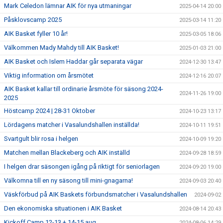
Mark Celedon lämnar AIK för nya utmaningar
2025-04-14 20:00
Påsklovscamp 2025
2025-03-14 11:20
AIK Basket fyller 10 år!
2025-03-05 18:06
Välkommen Mady Mahdy till AIK Basket!
2025-01-03 21:00
AIK Basket och Islem Haddar går separata vägar
2024-12-30 13:47
Viktig information om årsmötet
2024-12-16 20:07
AIK Basket kallar till ordinarie årsmöte för säsong 2024-
2024-11-26 19:00
2025
Höstcamp 2024 | 28-31 Oktober
2024-10-23 13:17
Lördagens matcher i Vasalundshallen inställda!
2024-10-11 19:51
Svartgult blir rosa i helgen
2024-10-09 19:20
Matchen mellan Blackeberg och AIK inställd
2024-09-28 18:59
I helgen drar säsongen igång på riktigt för seniorlagen
2024-09-20 19:00
Välkomna till en ny säsong till mini-gnagarna!
2024-09-03 20:40
Väskförbud på AIK Baskets förbundsmatcher i Vasalundshallen
2024-09-02
Den ekonomiska situationen i AIK Basket
2024-08-14 20:43
Kickoff Camp 12-13 + 14-15 aug
2024-08-06 14:29