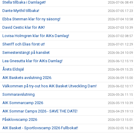
Stella tillbaka i Damlaget!
2026-07-06 08:49
Dante Myrthil tillbaka!
2026-07-05 17:23
Ebba Stenman klar för ny säsong!
2026-07-04 10:58
David Cestic klar för AIK!
2026-07-03 10:39
Lovisa Holmgren klar för AIKs Damlag!
2026-07-02 08:57
Sheriff och Elias först ut!
2026-07-01 12:29
Semesterstängt på kansliet
2026-06-24 10:09
Lea Gnesutta klar för AIKs Damlag!
2026-06-12 15:19
Årets Eldsjäl
2026-06-09 15:25
AIK Baskets avslutning 2026.
2026-06-09 15:00
Välkommen på try-out hos AIK Basket Utveckling Dam!
2026-06-02 10:17
Sommaravslutning
2026-05-26 11:15
AIK Sommarcamp 2026
2026-05-19 10:39
AIK Sommar Camps 2026 - SAVE THE DATE!
2026-04-29 19:13
Påsklovscamp 2026
2026-03-13 15:01
AIK Basket - Sportlovscamp 2026 Fullbokat!
2026-02-05 16:28