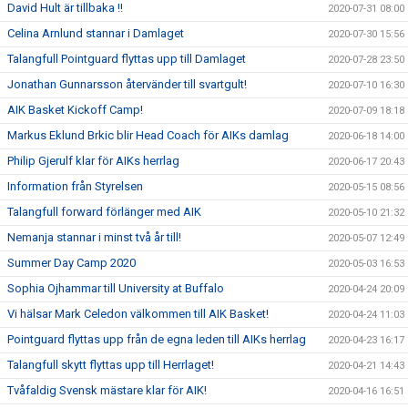
David Hult är tillbaka !!
2020-07-31 08:00
Celina Arnlund stannar i Damlaget
2020-07-30 15:56
Talangfull Pointguard flyttas upp till Damlaget
2020-07-28 23:50
Jonathan Gunnarsson återvänder till svartgult!
2020-07-10 16:30
AIK Basket Kickoff Camp!
2020-07-09 18:18
Markus Eklund Brkic blir Head Coach för AIKs damlag
2020-06-18 14:00
Philip Gjerulf klar för AIKs herrlag
2020-06-17 20:43
Information från Styrelsen
2020-05-15 08:56
Talangfull forward förlänger med AIK
2020-05-10 21:32
Nemanja stannar i minst två år till!
2020-05-07 12:49
Summer Day Camp 2020
2020-05-03 16:53
Sophia Ojhammar till University at Buffalo
2020-04-24 20:09
Vi hälsar Mark Celedon välkommen till AIK Basket!
2020-04-24 11:03
Pointguard flyttas upp från de egna leden till AIKs herrlag
2020-04-23 16:17
Talangfull skytt flyttas upp till Herrlaget!
2020-04-21 14:43
Tvåfaldig Svensk mästare klar för AIK!
2020-04-16 16:51