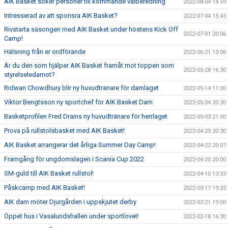
AIK Basket söker personer till kommande valberedning
2022-08-04 14:59
Intresserad av att sponsra AIK Basket?
2022-07-04 15:45
Rivstarta säsongen med AIK Basket under höstens Kick Off
2022-07-01 20:06
Camp!
Hälsning från er ordförande
2022-06-21 13:06
Är du den som hjälper AIK Basket framåt mot toppen som
2022-05-28 16:30
styrelseledamot?
Ridwan Chowdhury blir ny huvudtränare för damlaget
2022-05-14 11:00
Viktor Bengtsson ny sportchef för AIK Basket Dam
2022-05-04 20:30
Basketprofilen Fred Drains ny huvudtränare för herrlaget
2022-05-03 21:00
Prova på rullstolsbasket med AIK Basket!
2022-04-29 20:30
AIK Basket arrangerar det årliga Summer Day Camp!
2022-04-22 20:07
Framgång för ungdomslagen i Scania Cup 2022
2022-04-20 20:00
SM-guld till AIK Basket rullstol!
2022-04-10 13:33
Påskcamp med AIK Basket!
2022-03-17 19:33
AIK dam möter Djurgården i uppskjutet derby
2022-02-21 19:00
Öppet hus i Vasalundshallen under sportlovet!
2022-02-18 16:30