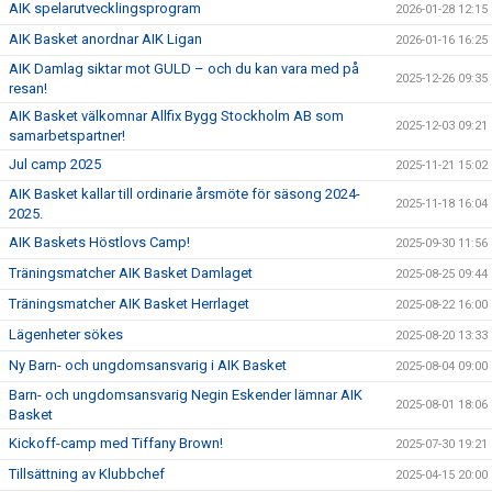
AIK spelarutvecklingsprogram
2026-01-28 12:15
AIK Basket anordnar AIK Ligan
2026-01-16 16:25
AIK Damlag siktar mot GULD – och du kan vara med på
2025-12-26 09:35
resan!
AIK Basket välkomnar Allfix Bygg Stockholm AB som
2025-12-03 09:21
samarbetspartner!
Jul camp 2025
2025-11-21 15:02
AIK Basket kallar till ordinarie årsmöte för säsong 2024-
2025-11-18 16:04
2025.
AIK Baskets Höstlovs Camp!
2025-09-30 11:56
Träningsmatcher AIK Basket Damlaget
2025-08-25 09:44
Träningsmatcher AIK Basket Herrlaget
2025-08-22 16:00
Lägenheter sökes
2025-08-20 13:33
Ny Barn- och ungdomsansvarig i AIK Basket
2025-08-04 09:00
Barn- och ungdomsansvarig Negin Eskender lämnar AIK
2025-08-01 18:06
Basket
Kickoff-camp med Tiffany Brown!
2025-07-30 19:21
Tillsättning av Klubbchef
2025-04-15 20:00