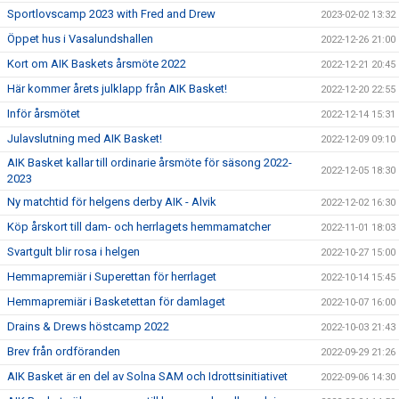
Sportlovscamp 2023 with Fred and Drew
2023-02-02 13:32
Öppet hus i Vasalundshallen
2022-12-26 21:00
Kort om AIK Baskets årsmöte 2022
2022-12-21 20:45
Här kommer årets julklapp från AIK Basket!
2022-12-20 22:55
Inför årsmötet
2022-12-14 15:31
Julavslutning med AIK Basket!
2022-12-09 09:10
AIK Basket kallar till ordinarie årsmöte för säsong 2022-
2022-12-05 18:30
2023
Ny matchtid för helgens derby AIK - Alvik
2022-12-02 16:30
Köp årskort till dam- och herrlagets hemmamatcher
2022-11-01 18:03
Svartgult blir rosa i helgen
2022-10-27 15:00
Hemmapremiär i Superettan för herrlaget
2022-10-14 15:45
Hemmapremiär i Basketettan för damlaget
2022-10-07 16:00
Drains & Drews höstcamp 2022
2022-10-03 21:43
Brev från ordföranden
2022-09-29 21:26
AIK Basket är en del av Solna SAM och Idrottsinitiativet
2022-09-06 14:30