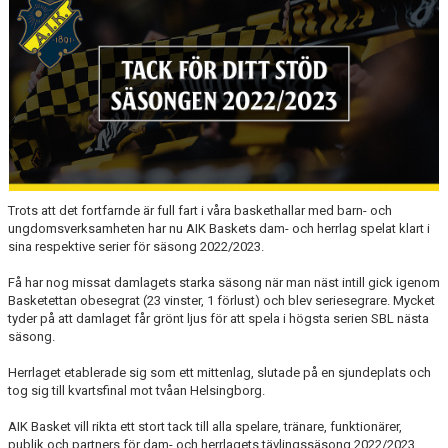
AVGIFTER
BLI MEDLEM
FRITIDSKORTET
PARTNERS
KÖP BILJETTER
Trots att det fortfarnde är full fart i våra baskethallar med barn- och
ungdomsverksamheten har nu AIK Baskets dam- och herrlag spelat klart i
SHOP
sina respektive serier för säsong 2022/2023.
AIK.SE
Få har nog missat damlagets starka säsong när man näst intill gick igenom
Basketettan obesegrat (23 vinster, 1 förlust) och blev seriesegrare. Mycket
tyder på att damlaget får grönt ljus för att spela i högsta serien SBL nästa
säsong.
Herrlaget etablerade sig som ett mittenlag, slutade på en sjundeplats och
tog sig till kvartsfinal mot tvåan Helsingborg.
AIK Basket vill rikta ett stort tack till alla spelare, tränare, funktionärer,
publik och partners för dam- och herrlagets tävlingssäsong 2022/2023.