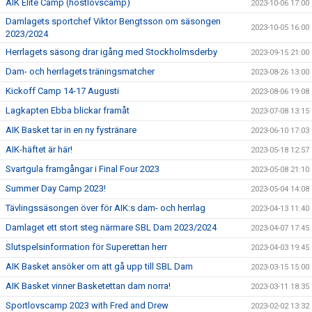
AIK Elite Camp (höstlovscamp)
2023-10-06 17:00
Damlagets sportchef Viktor Bengtsson om säsongen
2023-10-05 16:00
2023/2024
Herrlagets säsong drar igång med Stockholmsderby
2023-09-15 21:00
Dam- och herrlagets träningsmatcher
2023-08-26 13:00
Kickoff Camp 14-17 Augusti
2023-08-06 19:08
Lagkapten Ebba blickar framåt
2023-07-08 13:15
AIK Basket tar in en ny fystränare
2023-06-10 17:03
AIK-häftet är här!
2023-05-18 12:57
Svartgula framgångar i Final Four 2023
2023-05-08 21:10
Summer Day Camp 2023!
2023-05-04 14:08
Tävlingssäsongen över för AIK:s dam- och herrlag
2023-04-13 11:40
Damlaget ett stort steg närmare SBL Dam 2023/2024
2023-04-07 17:45
Slutspelsinformation för Superettan herr
2023-04-03 19:45
AIK Basket ansöker om att gå upp till SBL Dam
2023-03-15 15:00
AIK Basket vinner Basketettan dam norra!
2023-03-11 18:35
Sportlovscamp 2023 with Fred and Drew
2023-02-02 13:32