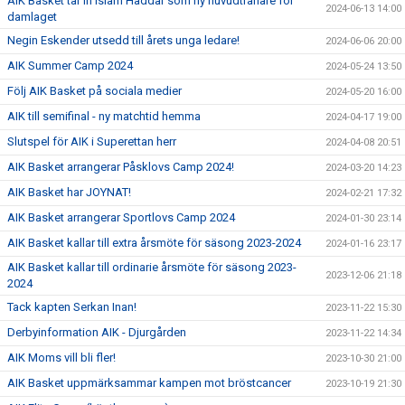
AIK Basket tar in Islam Haddar som ny huvudtränare för
2024-06-13 14:00
damlaget
Negin Eskender utsedd till årets unga ledare!
2024-06-06 20:00
AIK Summer Camp 2024
2024-05-24 13:50
Följ AIK Basket på sociala medier
2024-05-20 16:00
AIK till semifinal - ny matchtid hemma
2024-04-17 19:00
Slutspel för AIK i Superettan herr
2024-04-08 20:51
AIK Basket arrangerar Påsklovs Camp 2024!
2024-03-20 14:23
AIK Basket har JOYNAT!
2024-02-21 17:32
AIK Basket arrangerar Sportlovs Camp 2024
2024-01-30 23:14
AIK Basket kallar till extra årsmöte för säsong 2023-2024
2024-01-16 23:17
AIK Basket kallar till ordinarie årsmöte för säsong 2023-
2023-12-06 21:18
2024
Tack kapten Serkan Inan!
2023-11-22 15:30
Derbyinformation AIK - Djurgården
2023-11-22 14:34
AIK Moms vill bli fler!
2023-10-30 21:00
AIK Basket uppmärksammar kampen mot bröstcancer
2023-10-19 21:30