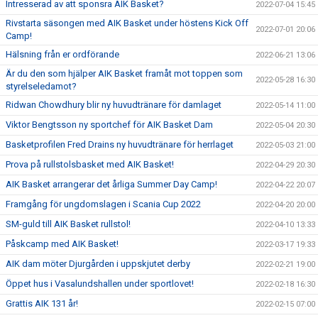
Intresserad av att sponsra AIK Basket?
2022-07-04 15:45
Rivstarta säsongen med AIK Basket under höstens Kick Off
2022-07-01 20:06
Camp!
Hälsning från er ordförande
2022-06-21 13:06
Är du den som hjälper AIK Basket framåt mot toppen som
2022-05-28 16:30
styrelseledamot?
Ridwan Chowdhury blir ny huvudtränare för damlaget
2022-05-14 11:00
Viktor Bengtsson ny sportchef för AIK Basket Dam
2022-05-04 20:30
Basketprofilen Fred Drains ny huvudtränare för herrlaget
2022-05-03 21:00
Prova på rullstolsbasket med AIK Basket!
2022-04-29 20:30
AIK Basket arrangerar det årliga Summer Day Camp!
2022-04-22 20:07
Framgång för ungdomslagen i Scania Cup 2022
2022-04-20 20:00
SM-guld till AIK Basket rullstol!
2022-04-10 13:33
Påskcamp med AIK Basket!
2022-03-17 19:33
AIK dam möter Djurgården i uppskjutet derby
2022-02-21 19:00
Öppet hus i Vasalundshallen under sportlovet!
2022-02-18 16:30
Grattis AIK 131 år!
2022-02-15 07:00