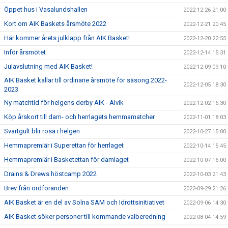
Öppet hus i Vasalundshallen
2022-12-26 21:00
Kort om AIK Baskets årsmöte 2022
2022-12-21 20:45
Här kommer årets julklapp från AIK Basket!
2022-12-20 22:55
Inför årsmötet
2022-12-14 15:31
Julavslutning med AIK Basket!
2022-12-09 09:10
AIK Basket kallar till ordinarie årsmöte för säsong 2022-
2022-12-05 18:30
2023
Ny matchtid för helgens derby AIK - Alvik
2022-12-02 16:30
Köp årskort till dam- och herrlagets hemmamatcher
2022-11-01 18:03
Svartgult blir rosa i helgen
2022-10-27 15:00
Hemmapremiär i Superettan för herrlaget
2022-10-14 15:45
Hemmapremiär i Basketettan för damlaget
2022-10-07 16:00
Drains & Drews höstcamp 2022
2022-10-03 21:43
Brev från ordföranden
2022-09-29 21:26
AIK Basket är en del av Solna SAM och Idrottsinitiativet
2022-09-06 14:30
AIK Basket söker personer till kommande valberedning
2022-08-04 14:59