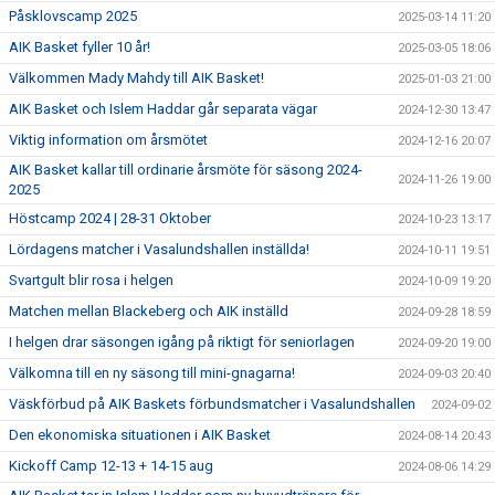
Påsklovscamp 2025
2025-03-14 11:20
AIK Basket fyller 10 år!
2025-03-05 18:06
Välkommen Mady Mahdy till AIK Basket!
2025-01-03 21:00
AIK Basket och Islem Haddar går separata vägar
2024-12-30 13:47
Viktig information om årsmötet
2024-12-16 20:07
AIK Basket kallar till ordinarie årsmöte för säsong 2024-
2024-11-26 19:00
2025
Höstcamp 2024 | 28-31 Oktober
2024-10-23 13:17
Lördagens matcher i Vasalundshallen inställda!
2024-10-11 19:51
Svartgult blir rosa i helgen
2024-10-09 19:20
Matchen mellan Blackeberg och AIK inställd
2024-09-28 18:59
I helgen drar säsongen igång på riktigt för seniorlagen
2024-09-20 19:00
Välkomna till en ny säsong till mini-gnagarna!
2024-09-03 20:40
Väskförbud på AIK Baskets förbundsmatcher i Vasalundshallen
2024-09-02
Den ekonomiska situationen i AIK Basket
2024-08-14 20:43
Kickoff Camp 12-13 + 14-15 aug
2024-08-06 14:29