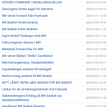
HÖGSBO STARKARE I VASALUNDSHALLEN
2020-10-18 15:05
Säsongens första seger för damerna
2020-10-12 09:53
AIK värvar forward från Fryshuset
2020-10-11 15:49
AIK Basket Höstlovscamp
2020-10-09 16:30
AIK Basket söker skribent
2020-10-06 11:46
Ingrid Widolf förlänger med AIK!
2020-10-03 11:44
Felica Hagman stannar i AIK!
2020-10-03 10:30
Meriterad forward klar för AIK!
2020-10-02 15:00
AIK värvar Styliani "Stella" Gavriilidou!
2020-10-02 09:03
Matcharrangemang i Vasalundshallen
2020-10-02 02:11
Supertalangen ansluter till Herrlaget!
2020-09-26 18:00
Ramme Haag ansluter till AIK Basket
2020-09-26 15:33
NYTT LÅNGT AVTAL MED ADIDAS FÖR AIK BASKET
2020-09-21 21:49
Länkar för att se träningsmatchen mot Fryhuset
2020-09-20 18:58
Valberedningens förslag på AIK basket nya
2020-09-20 11:20
styrelsemedlemmar
Handlingar AIK Basket årsmöte
2020-09-18 22:39