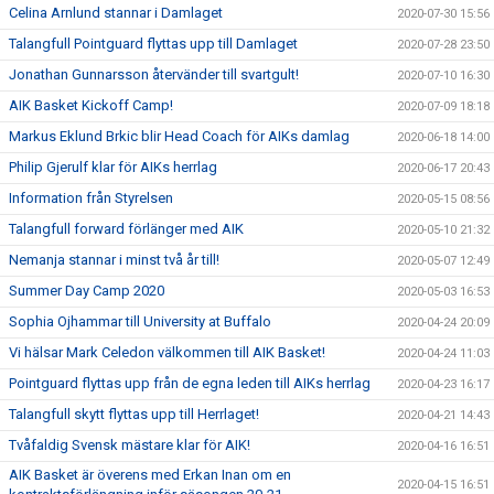
Celina Arnlund stannar i Damlaget
2020-07-30 15:56
Talangfull Pointguard flyttas upp till Damlaget
2020-07-28 23:50
Jonathan Gunnarsson återvänder till svartgult!
2020-07-10 16:30
AIK Basket Kickoff Camp!
2020-07-09 18:18
Markus Eklund Brkic blir Head Coach för AIKs damlag
2020-06-18 14:00
Philip Gjerulf klar för AIKs herrlag
2020-06-17 20:43
Information från Styrelsen
2020-05-15 08:56
Talangfull forward förlänger med AIK
2020-05-10 21:32
Nemanja stannar i minst två år till!
2020-05-07 12:49
Summer Day Camp 2020
2020-05-03 16:53
Sophia Ojhammar till University at Buffalo
2020-04-24 20:09
Vi hälsar Mark Celedon välkommen till AIK Basket!
2020-04-24 11:03
Pointguard flyttas upp från de egna leden till AIKs herrlag
2020-04-23 16:17
Talangfull skytt flyttas upp till Herrlaget!
2020-04-21 14:43
Tvåfaldig Svensk mästare klar för AIK!
2020-04-16 16:51
AIK Basket är överens med Erkan Inan om en
2020-04-15 16:51