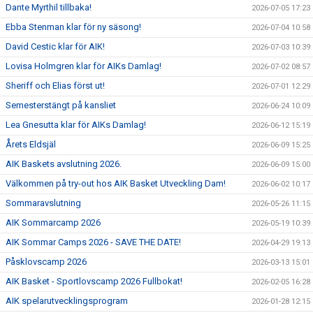
Dante Myrthil tillbaka!
2026-07-05 17:23
Ebba Stenman klar för ny säsong!
2026-07-04 10:58
David Cestic klar för AIK!
2026-07-03 10:39
Lovisa Holmgren klar för AIKs Damlag!
2026-07-02 08:57
Sheriff och Elias först ut!
2026-07-01 12:29
Semesterstängt på kansliet
2026-06-24 10:09
Lea Gnesutta klar för AIKs Damlag!
2026-06-12 15:19
Årets Eldsjäl
2026-06-09 15:25
AIK Baskets avslutning 2026.
2026-06-09 15:00
Välkommen på try-out hos AIK Basket Utveckling Dam!
2026-06-02 10:17
Sommaravslutning
2026-05-26 11:15
AIK Sommarcamp 2026
2026-05-19 10:39
AIK Sommar Camps 2026 - SAVE THE DATE!
2026-04-29 19:13
Påsklovscamp 2026
2026-03-13 15:01
AIK Basket - Sportlovscamp 2026 Fullbokat!
2026-02-05 16:28
AIK spelarutvecklingsprogram
2026-01-28 12:15