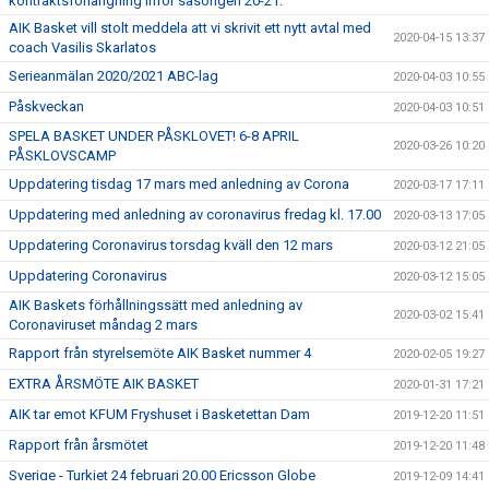
kontraktsförlängning inför säsongen 20-21.
AIK Basket vill stolt meddela att vi skrivit ett nytt avtal med
2020-04-15 13:37
coach Vasilis Skarlatos
Serieanmälan 2020/2021 ABC-lag
2020-04-03 10:55
Påskveckan
2020-04-03 10:51
SPELA BASKET UNDER PÅSKLOVET! 6-8 APRIL
2020-03-26 10:20
PÅSKLOVSCAMP
Uppdatering tisdag 17 mars med anledning av Corona
2020-03-17 17:11
Uppdatering med anledning av coronavirus fredag kl. 17.00
2020-03-13 17:05
Uppdatering Coronavirus torsdag kväll den 12 mars
2020-03-12 21:05
Uppdatering Coronavirus
2020-03-12 15:05
AIK Baskets förhållningssätt med anledning av
2020-03-02 15:41
Coronaviruset måndag 2 mars
Rapport från styrelsemöte AIK Basket nummer 4
2020-02-05 19:27
EXTRA ÅRSMÖTE AIK BASKET
2020-01-31 17:21
AIK tar emot KFUM Fryshuset i Basketettan Dam
2019-12-20 11:51
Rapport från årsmötet
2019-12-20 11:48
Sverige - Turkiet 24 februari 20.00 Ericsson Globe
2019-12-09 14:41