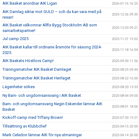
AIK Basket anordnar AIK Ligan
2026-01-16 16:25
AIK Damlag siktar mot GULD – och du kan vara med på
2025-12-26 09:35
resan!
AIK Basket välkomnar Allfix Bygg Stockholm AB som
2025-12-03 09:21
samarbetspartner!
Jul camp 2025
2025-11-21 15:02
AIK Basket kallar till ordinarie årsmöte för säsong 2024-
2025-11-18 16:04
2025.
AIK Baskets Höstlovs Camp!
2025-09-30 11:56
Träningsmatcher AIK Basket Damlaget
2025-08-25 09:44
Träningsmatcher AIK Basket Herrlaget
2025-08-22 16:00
Lägenheter sökes
2025-08-20 13:33
Ny Barn- och ungdomsansvarig i AIK Basket
2025-08-04 09:00
Barn- och ungdomsansvarig Negin Eskender lämnar AIK
2025-08-01 18:06
Basket
Kickoff-camp med Tiffany Brown!
2025-07-30 19:21
Tillsättning av Klubbchef
2025-04-15 20:00
Mark Celedon lämnar AIK för nya utmaningar
2025-04-14 20:00