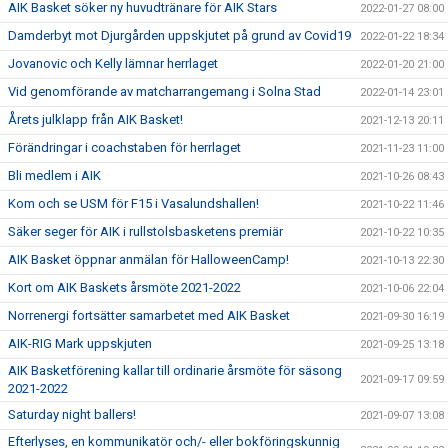
AIK Basket söker ny huvudtränare för AIK Stars
2022-01-27 08:00
Damderbyt mot Djurgården uppskjutet på grund av Covid19
2022-01-22 18:34
Jovanovic och Kelly lämnar herrlaget
2022-01-20 21:00
Vid genomförande av matcharrangemang i Solna Stad
2022-01-14 23:01
Årets julklapp från AIK Basket!
2021-12-13 20:11
Förändringar i coachstaben för herrlaget
2021-11-23 11:00
Bli medlem i AIK
2021-10-26 08:43
Kom och se USM för F15 i Vasalundshallen!
2021-10-22 11:46
Säker seger för AIK i rullstolsbasketens premiär
2021-10-22 10:35
AIK Basket öppnar anmälan för HalloweenCamp!
2021-10-13 22:30
Kort om AIK Baskets årsmöte 2021-2022
2021-10-06 22:04
Norrenergi fortsätter samarbetet med AIK Basket
2021-09-30 16:19
AIK-RIG Mark uppskjuten
2021-09-25 13:18
AIK Basketförening kallar till ordinarie årsmöte för säsong
2021-09-17 09:59
2021-2022
Saturday night ballers!
2021-09-07 13:08
Efterlyses, en kommunikatör och/- eller bokföringskunnig