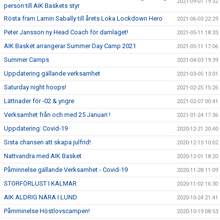
2021-09-01 19:32
person till AIK Baskets styr
Rösta fram Lamin Sabally till årets Loka Lockdown Hero
2021-06-03 22:29
Peter Jansson ny Head Coach för damlaget!
2021-05-11 18:33
AIK Basket arrangerar Summer Day Camp 2021
2021-05-11 17:06
Summer Camps
2021-04-03 19:39
Uppdatering gällande verksamhet
2021-03-05 13:01
Saturday night hoops!
2021-02-25 15:26
Lättnader för -02 & yngre
2021-02-07 00:41
Verksamhet från och med 25 Januari !
2021-01-24 17:36
Uppdatering: Covid-19
2020-12-21 20:40
Sista chansen att skapa julfrid!
2020-12-13 10:02
Nattvandra med AIK Basket
2020-12-01 18:20
Påminnelse gällande Verksamhet - Covid-19
2020-11-28 11:09
STORFÖRLUST I KALMAR
2020-11-02 16:30
AIK ALDRIG NÄRA I LUND
2020-10-24 21:41
Påmminelse Höstlovscampen!
2020-10-19 08:53