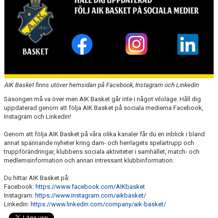
AVGIFTER
BLI MEDLEM
FRITIDSKORTET
PARTNERS
AIK Basket finns utöver hemsidan på Facebook, Instagram och Linkedin
KÖP BILJETTER
Säsongen må va över men AIK Basket går inte i något viloläge. Håll dig
uppdaterad genom att följa AIK Basket på sociala medierna Facebook,
SHOP
Instagram och Linkedin!
AIK.SE
Genom att följa AIK Basket på våra olika kanaler får du en inblick i bland
annat spännande nyheter kring dam- och herrlagets spelartrupp och
truppförändringar, klubbens sociala aktiviteter i samhället, match- och
medlemsinformation och annan intressant klubbinformation.
Du hittar AIK Basket på:
Facebook:
https://www.facebook.com/AIKbasket
Instagram:
https://www.instagram.com/aikbasket/
Linkedin:
https://www.linkedin.com/company/aik-basket/