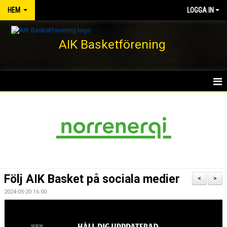
HEM
LOGGA IN
AIK Basketförening
HEM
NYHETER
KLUBBEN
KONTAKT
Följ AIK Basket på sociala medier
<
>
DOKUMENT
2024-05-20 16:00
VÅRA LAG/TRÄNARE