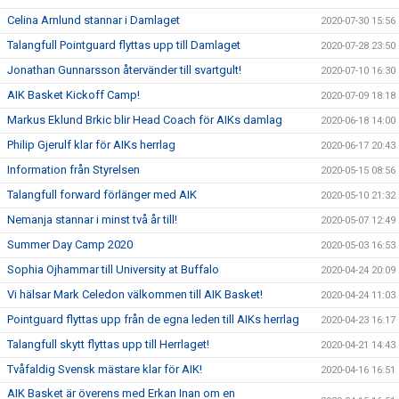
Celina Arnlund stannar i Damlaget
2020-07-30 15:56
Talangfull Pointguard flyttas upp till Damlaget
2020-07-28 23:50
Jonathan Gunnarsson återvänder till svartgult!
2020-07-10 16:30
AIK Basket Kickoff Camp!
2020-07-09 18:18
Markus Eklund Brkic blir Head Coach för AIKs damlag
2020-06-18 14:00
Philip Gjerulf klar för AIKs herrlag
2020-06-17 20:43
Information från Styrelsen
2020-05-15 08:56
Talangfull forward förlänger med AIK
2020-05-10 21:32
Nemanja stannar i minst två år till!
2020-05-07 12:49
Summer Day Camp 2020
2020-05-03 16:53
Sophia Ojhammar till University at Buffalo
2020-04-24 20:09
Vi hälsar Mark Celedon välkommen till AIK Basket!
2020-04-24 11:03
Pointguard flyttas upp från de egna leden till AIKs herrlag
2020-04-23 16:17
Talangfull skytt flyttas upp till Herrlaget!
2020-04-21 14:43
Tvåfaldig Svensk mästare klar för AIK!
2020-04-16 16:51
AIK Basket är överens med Erkan Inan om en