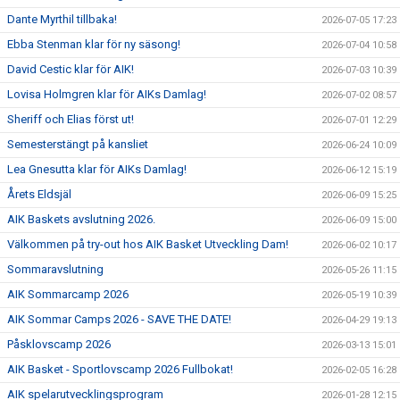
Dante Myrthil tillbaka!
2026-07-05 17:23
Ebba Stenman klar för ny säsong!
2026-07-04 10:58
David Cestic klar för AIK!
2026-07-03 10:39
Lovisa Holmgren klar för AIKs Damlag!
2026-07-02 08:57
Sheriff och Elias först ut!
2026-07-01 12:29
Semesterstängt på kansliet
2026-06-24 10:09
Lea Gnesutta klar för AIKs Damlag!
2026-06-12 15:19
Årets Eldsjäl
2026-06-09 15:25
AIK Baskets avslutning 2026.
2026-06-09 15:00
Välkommen på try-out hos AIK Basket Utveckling Dam!
2026-06-02 10:17
Sommaravslutning
2026-05-26 11:15
AIK Sommarcamp 2026
2026-05-19 10:39
AIK Sommar Camps 2026 - SAVE THE DATE!
2026-04-29 19:13
Påsklovscamp 2026
2026-03-13 15:01
AIK Basket - Sportlovscamp 2026 Fullbokat!
2026-02-05 16:28
AIK spelarutvecklingsprogram
2026-01-28 12:15