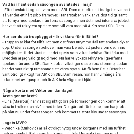
Vad har hänt sedan säsongen avslutades i maj?
- Efter beslutet togs att vara med i SBL Dam och efter att budgeten var satt
så var det ett hårt jobb framöver. Tränarstaben var klar väldigt tidigt samt
att förnya med spelare från förra säsongen men det mest intensiva jobbet
har varit att rekrytera spelare som vill vara med på AIK:s resa i SBL Dam.
Hur ser du på truppbygget - är vi klara för tillfället?
- Truppen är klar för tillfälligt men det finns utrymme ifall rätt spelare dyker
upp. Under säsongen behöver man vara beredd att justera om det finns
möjligheter till det. Just nu är det spets som vi kan behöva förstärka med.
Bredden är jag väldigt nöjd med. Nu har vi lyckats rekrytera ligaerfarna
spelare från andra SBL Damklubbar vilket ger oss en bra stomme, sedan
har det varit riktigt utmanande att värva spets. Att få hem Bella Bittar har
varit otroligt viktigt för AIK och SBL Dam resan, hon har nu många års
erfarenhet av ligaspel och är AIK hela vägen in i hjärtat.
Några korta med Viktor om damlaget
Årets genombrott?
- Lina (Masrour) har visat sig riktigt bra på försäsongen och kommer att
växa in i rollen och nivån med tiden. Det går fort för henne, hon har jobbat
på hårt nu under försäsongen och kommer ta stora kliv under säsongen.
Lagets MVP?
- Veronika (Mirkovic) är så otroligt nyttig under korgarna med sin tuffhet
och erfarenhet. Bella som har kommit in från Uppsala kommer med