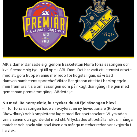
AVGIFTER
BLI MEDLEM
FRITIDSKORTET
PARTNERS
KÖP BILJETTER
AIK:s damer dansade sig igenom Basketettan Norra förra säsongen och
kvalificerade sig tydligt till spel i SBL Dam. Det har varit ett intensivt arbete
SHOP
med att göra truppen ännu mer redo för högsta ligan, så vi bad
damverksamhetens sportchef Viktor Bengtsson att titta i backspegeln
ELITE WINTER CUP
men framförallt sia om säsongen som på riktigt drar igång i helgen med
gemensam premiäromgång i Södertälje.
AIK.SE
Nu med lite perspektiv, hur tycker du att fjolsäsongen blev?
- Inför förra säsongen hade vi rekryterat en ny huvudtränare (Ridwan
Chowdhury) och kompletterat laget med fler spetsspelare. Vi lyckades
vinna serien och gjorde det med stil. Vi lyckades att behålla fokus i många
matcher och spela vårt spel även om många matcher redan var avgjorda i
halvlek.