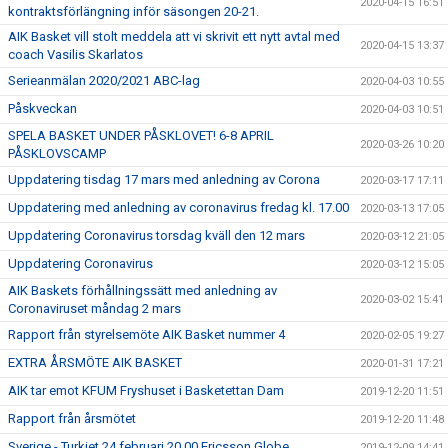
2020-04-15 16:51
kontraktsförlängning inför säsongen 20-21.
AIK Basket vill stolt meddela att vi skrivit ett nytt avtal med
2020-04-15 13:37
coach Vasilis Skarlatos
Serieanmälan 2020/2021 ABC-lag
2020-04-03 10:55
Påskveckan
2020-04-03 10:51
SPELA BASKET UNDER PÅSKLOVET! 6-8 APRIL
2020-03-26 10:20
PÅSKLOVSCAMP
Uppdatering tisdag 17 mars med anledning av Corona
2020-03-17 17:11
Uppdatering med anledning av coronavirus fredag kl. 17.00
2020-03-13 17:05
Uppdatering Coronavirus torsdag kväll den 12 mars
2020-03-12 21:05
Uppdatering Coronavirus
2020-03-12 15:05
AIK Baskets förhållningssätt med anledning av
2020-03-02 15:41
Coronaviruset måndag 2 mars
Rapport från styrelsemöte AIK Basket nummer 4
2020-02-05 19:27
EXTRA ÅRSMÖTE AIK BASKET
2020-01-31 17:21
AIK tar emot KFUM Fryshuset i Basketettan Dam
2019-12-20 11:51
Rapport från årsmötet
2019-12-20 11:48
Sverige - Turkiet 24 februari 20.00 Ericsson Globe
2019-12-09 14:41