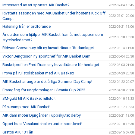
Intresserad av att sponsra AIK Basket?
2022-07-04 15:45
Rivstarta säsongen med AIK Basket under höstens Kick Off
2022-07-01 20:06
Camp!
Hälsning från er ordförande
2022-06-21 13:06
Är du den som hjälper AIK Basket framåt mot toppen som
2022-05-28 16:30
styrelseledamot?
Ridwan Chowdhury blir ny huvudtränare för damlaget
2022-05-14 11:00
Viktor Bengtsson ny sportchef för AIK Basket Dam
2022-05-04 20:30
Basketprofilen Fred Drains ny huvudtränare för herrlaget
2022-05-03 21:00
Prova på rullstolsbasket med AIK Basket!
2022-04-29 20:30
AIK Basket arrangerar det årliga Summer Day Camp!
2022-04-22 20:07
Framgång för ungdomslagen i Scania Cup 2022
2022-04-20 20:00
SM-guld till AIK Basket rullstol!
2022-04-10 13:33
Påskcamp med AIK Basket!
2022-03-17 19:33
AIK dam möter Djurgården i uppskjutet derby
2022-02-21 19:00
Öppet hus i Vasalundshallen under sportlovet!
2022-02-18 16:30
Grattis AIK 131 år!
2022-02-15 07:00