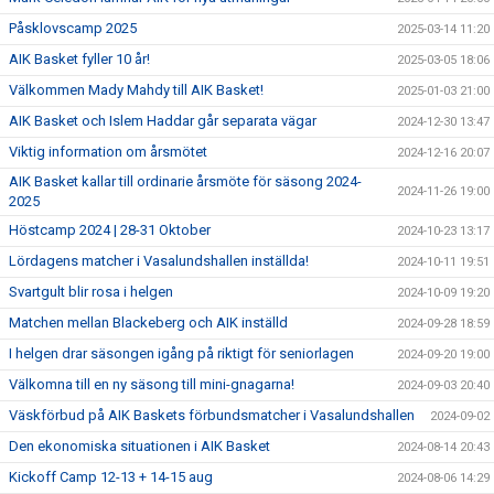
Påsklovscamp 2025
2025-03-14 11:20
AIK Basket fyller 10 år!
2025-03-05 18:06
Välkommen Mady Mahdy till AIK Basket!
2025-01-03 21:00
AIK Basket och Islem Haddar går separata vägar
2024-12-30 13:47
Viktig information om årsmötet
2024-12-16 20:07
AIK Basket kallar till ordinarie årsmöte för säsong 2024-
2024-11-26 19:00
2025
Höstcamp 2024 | 28-31 Oktober
2024-10-23 13:17
Lördagens matcher i Vasalundshallen inställda!
2024-10-11 19:51
Svartgult blir rosa i helgen
2024-10-09 19:20
Matchen mellan Blackeberg och AIK inställd
2024-09-28 18:59
I helgen drar säsongen igång på riktigt för seniorlagen
2024-09-20 19:00
Välkomna till en ny säsong till mini-gnagarna!
2024-09-03 20:40
Väskförbud på AIK Baskets förbundsmatcher i Vasalundshallen
2024-09-02
Den ekonomiska situationen i AIK Basket
2024-08-14 20:43
Kickoff Camp 12-13 + 14-15 aug
2024-08-06 14:29