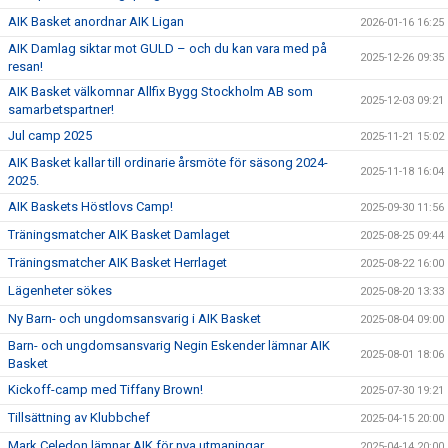
AIK Basket anordnar AIK Ligan
2026-01-16 16:25
AIK Damlag siktar mot GULD – och du kan vara med på
2025-12-26 09:35
resan!
AIK Basket välkomnar Allfix Bygg Stockholm AB som
2025-12-03 09:21
samarbetspartner!
Jul camp 2025
2025-11-21 15:02
AIK Basket kallar till ordinarie årsmöte för säsong 2024-
2025-11-18 16:04
2025.
AIK Baskets Höstlovs Camp!
2025-09-30 11:56
Träningsmatcher AIK Basket Damlaget
2025-08-25 09:44
Träningsmatcher AIK Basket Herrlaget
2025-08-22 16:00
Lägenheter sökes
2025-08-20 13:33
Ny Barn- och ungdomsansvarig i AIK Basket
2025-08-04 09:00
Barn- och ungdomsansvarig Negin Eskender lämnar AIK
2025-08-01 18:06
Basket
Kickoff-camp med Tiffany Brown!
2025-07-30 19:21
Tillsättning av Klubbchef
2025-04-15 20:00
Mark Celedon lämnar AIK för nya utmaningar
2025-04-14 20:00