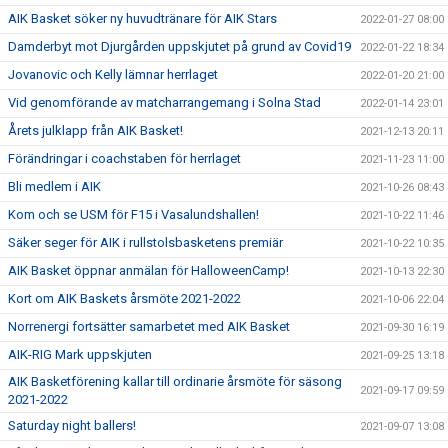
AIK Basket söker ny huvudtränare för AIK Stars
2022-01-27 08:00
Damderbyt mot Djurgården uppskjutet på grund av Covid19
2022-01-22 18:34
Jovanovic och Kelly lämnar herrlaget
2022-01-20 21:00
Vid genomförande av matcharrangemang i Solna Stad
2022-01-14 23:01
Årets julklapp från AIK Basket!
2021-12-13 20:11
Förändringar i coachstaben för herrlaget
2021-11-23 11:00
Bli medlem i AIK
2021-10-26 08:43
Kom och se USM för F15 i Vasalundshallen!
2021-10-22 11:46
Säker seger för AIK i rullstolsbasketens premiär
2021-10-22 10:35
AIK Basket öppnar anmälan för HalloweenCamp!
2021-10-13 22:30
Kort om AIK Baskets årsmöte 2021-2022
2021-10-06 22:04
Norrenergi fortsätter samarbetet med AIK Basket
2021-09-30 16:19
AIK-RIG Mark uppskjuten
2021-09-25 13:18
AIK Basketförening kallar till ordinarie årsmöte för säsong
2021-09-17 09:59
2021-2022
Saturday night ballers!
2021-09-07 13:08