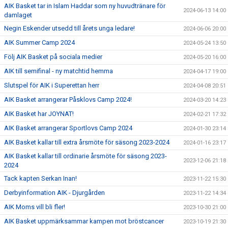
AIK Basket tar in Islam Haddar som ny huvudtränare för
2024-06-13 14:00
damlaget
Negin Eskender utsedd till årets unga ledare!
2024-06-06 20:00
AIK Summer Camp 2024
2024-05-24 13:50
Följ AIK Basket på sociala medier
2024-05-20 16:00
AIK till semifinal - ny matchtid hemma
2024-04-17 19:00
Slutspel för AIK i Superettan herr
2024-04-08 20:51
AIK Basket arrangerar Påsklovs Camp 2024!
2024-03-20 14:23
AIK Basket har JOYNAT!
2024-02-21 17:32
AIK Basket arrangerar Sportlovs Camp 2024
2024-01-30 23:14
AIK Basket kallar till extra årsmöte för säsong 2023-2024
2024-01-16 23:17
AIK Basket kallar till ordinarie årsmöte för säsong 2023-
2023-12-06 21:18
2024
Tack kapten Serkan Inan!
2023-11-22 15:30
Derbyinformation AIK - Djurgården
2023-11-22 14:34
AIK Moms vill bli fler!
2023-10-30 21:00
AIK Basket uppmärksammar kampen mot bröstcancer
2023-10-19 21:30