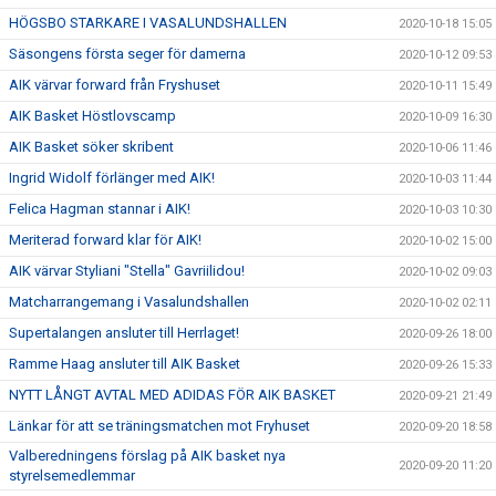
HÖGSBO STARKARE I VASALUNDSHALLEN
2020-10-18 15:05
Säsongens första seger för damerna
2020-10-12 09:53
AIK värvar forward från Fryshuset
2020-10-11 15:49
AIK Basket Höstlovscamp
2020-10-09 16:30
AIK Basket söker skribent
2020-10-06 11:46
Ingrid Widolf förlänger med AIK!
2020-10-03 11:44
Felica Hagman stannar i AIK!
2020-10-03 10:30
Meriterad forward klar för AIK!
2020-10-02 15:00
AIK värvar Styliani "Stella" Gavriilidou!
2020-10-02 09:03
Matcharrangemang i Vasalundshallen
2020-10-02 02:11
Supertalangen ansluter till Herrlaget!
2020-09-26 18:00
Ramme Haag ansluter till AIK Basket
2020-09-26 15:33
NYTT LÅNGT AVTAL MED ADIDAS FÖR AIK BASKET
2020-09-21 21:49
Länkar för att se träningsmatchen mot Fryhuset
2020-09-20 18:58
Valberedningens förslag på AIK basket nya
2020-09-20 11:20
styrelsemedlemmar