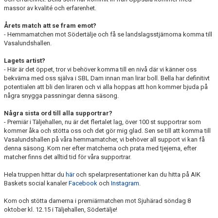
massor av kvalité och erfarenhet.
Årets match att se fram emot?
- Hemmamatchen mot Södertälje och få se landslagsstjärnorna komma till
Vasalundshallen.
Lagets artist?
- Här är det öppet, tror vi behöver komma till en nivå där vi känner oss
bekväma med oss själva i SBL Dam innan man lirar boll. Bella har definitivt
potentialen att bli den liraren och vi alla hoppas att hon kommer bjuda på
några snygga passningar denna säsong.
Några sista ord till alla supportrar?
- Premiär i Täljehallen, nu är det flertalet lag, över 100 st supportrar som
kommer åka och stötta oss och det gör mig glad. Sen se till att komma till
Vasalundshallen på våra hemmamatcher, vi behöver all support vi kan få
denna säsong. Kom ner efter matcherna och prata med tjejerna, efter
matcher finns det alltid tid för våra supportrar.
Hela truppen hittar du
här
och spelarpresentationer kan du hitta på AIK
Baskets social kanaler
Facebook
och
Instagram
.
Kom och stötta damerna i premiärmatchen mot Sjuhärad söndag 8
oktober kl. 12.15 i Täljehallen, Södertälje!