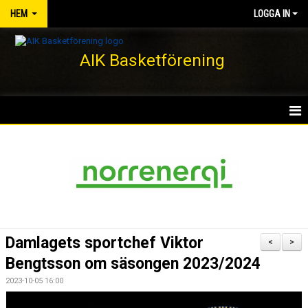
HEM
LOGGA IN
AIK Basketförening
HEM
NYHETER
KLUBBEN
KONTAKT
Damlagets sportchef Viktor
<
>
DOKUMENT
Bengtsson om säsongen 2023/2024
2023-10-05 16:00
VÅRA LAG/TRÄNARE