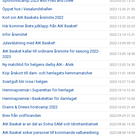
Sportlovscamp 2023 with Fred and Drew
2023-02-02 13:32
Öppet hus i Vasalundshallen
2022-12-26 21:00
Kort om AIK Baskets årsmöte 2022
2022-12-21 20:45
Här kommer årets julklapp från AIK Basket!
2022-12-20 22:55
Inför årsmötet
2022-12-14 15:31
Julavslutning med AIK Basket!
2022-12-09 09:10
AIK Basket kallar till ordinarie årsmöte för säsong 2022-
2022-12-05 18:30
2023
Ny matchtid för helgens derby AIK - Alvik
2022-12-02 16:30
Köp årskort till dam- och herrlagets hemmamatcher
2022-11-01 18:03
Svartgult blir rosa i helgen
2022-10-27 15:00
Hemmapremiär i Superettan för herrlaget
2022-10-14 15:45
Hemmapremiär i Basketettan för damlaget
2022-10-07 16:00
Drains & Drews höstcamp 2022
2022-10-03 21:43
Brev från ordföranden
2022-09-29 21:26
AIK Basket är en del av Solna SAM och Idrottsinitiativet
2022-09-06 14:30
AIK Basket söker personer till kommande valberedning
2022-08-04 14:59