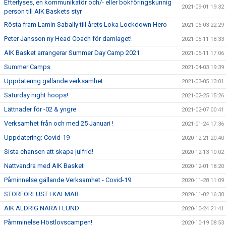
Efterlyses, en kommunikatör och/- eller bokföringskunnig
2021-09-01 19:32
person till AIK Baskets styr
Rösta fram Lamin Sabally till årets Loka Lockdown Hero
2021-06-03 22:29
Peter Jansson ny Head Coach för damlaget!
2021-05-11 18:33
AIK Basket arrangerar Summer Day Camp 2021
2021-05-11 17:06
Summer Camps
2021-04-03 19:39
Uppdatering gällande verksamhet
2021-03-05 13:01
Saturday night hoops!
2021-02-25 15:26
Lättnader för -02 & yngre
2021-02-07 00:41
Verksamhet från och med 25 Januari !
2021-01-24 17:36
Uppdatering: Covid-19
2020-12-21 20:40
Sista chansen att skapa julfrid!
2020-12-13 10:02
Nattvandra med AIK Basket
2020-12-01 18:20
Påminnelse gällande Verksamhet - Covid-19
2020-11-28 11:09
STORFÖRLUST I KALMAR
2020-11-02 16:30
AIK ALDRIG NÄRA I LUND
2020-10-24 21:41
Påmminelse Höstlovscampen!
2020-10-19 08:53