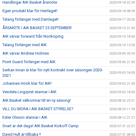
Handlingar AIK Basket årsmöte
2020-09-18 22:39
Egen produkt klar för Herrlaget!
2020-09-18 08:39
Talang förlänger med Damlaget!
2020-09-17 20:00
ÅRSMÖTE I AIK BASKET 25 SEPTEMBER
2020-09-10 21:40
AIK värvar forward från Norrköping
2020-09-10 18:00
Talang förlänger med AIK
2020-09-10 12:00
AIK värvar Andrew Holmes
2020-09-09 20:59
Point Guard förlänger med AIK
2020-09-06 21:00
Serkan Innan är klar för nytt kontrakt över säsongen 2020-
2020-09-03 18:00
2021
Johannes Höök klar för AIK!
2020-09-02 21:00
Vendela Lingqvist stannar i AIK
2020-09-02 18:00
AIK Basket välkomnar till en ny säsong!
2020-08-26 23:51
VILL DU BIDRA I AIK BASKET STYRELSE?
2020-08-24 11:34
Ester Olsson stannar i AIK
2020-08-12 21:27
Snart är det dags! AIK Basket Kickoff Camp
2020-07-31 22:57
David Hult är tillbaka !!
2020-07-31 08:00