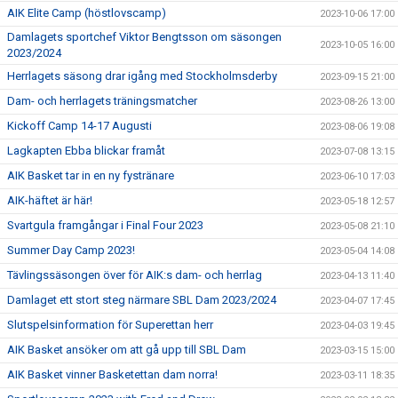
AIK Elite Camp (höstlovscamp)
2023-10-06 17:00
Damlagets sportchef Viktor Bengtsson om säsongen
2023-10-05 16:00
2023/2024
Herrlagets säsong drar igång med Stockholmsderby
2023-09-15 21:00
Dam- och herrlagets träningsmatcher
2023-08-26 13:00
Kickoff Camp 14-17 Augusti
2023-08-06 19:08
Lagkapten Ebba blickar framåt
2023-07-08 13:15
AIK Basket tar in en ny fystränare
2023-06-10 17:03
AIK-häftet är här!
2023-05-18 12:57
Svartgula framgångar i Final Four 2023
2023-05-08 21:10
Summer Day Camp 2023!
2023-05-04 14:08
Tävlingssäsongen över för AIK:s dam- och herrlag
2023-04-13 11:40
Damlaget ett stort steg närmare SBL Dam 2023/2024
2023-04-07 17:45
Slutspelsinformation för Superettan herr
2023-04-03 19:45
AIK Basket ansöker om att gå upp till SBL Dam
2023-03-15 15:00
AIK Basket vinner Basketettan dam norra!
2023-03-11 18:35