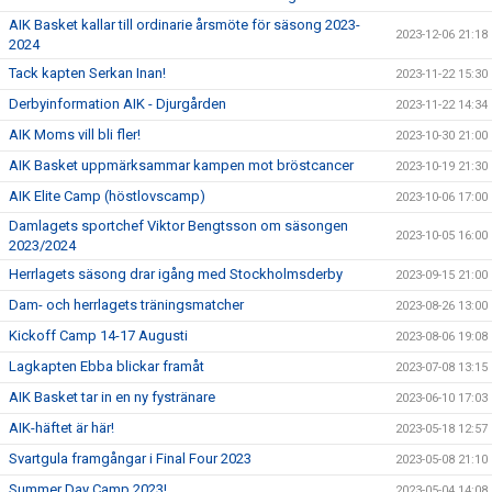
AIK Basket kallar till ordinarie årsmöte för säsong 2023-
2023-12-06 21:18
2024
Tack kapten Serkan Inan!
2023-11-22 15:30
Derbyinformation AIK - Djurgården
2023-11-22 14:34
AIK Moms vill bli fler!
2023-10-30 21:00
AIK Basket uppmärksammar kampen mot bröstcancer
2023-10-19 21:30
AIK Elite Camp (höstlovscamp)
2023-10-06 17:00
Damlagets sportchef Viktor Bengtsson om säsongen
2023-10-05 16:00
2023/2024
Herrlagets säsong drar igång med Stockholmsderby
2023-09-15 21:00
Dam- och herrlagets träningsmatcher
2023-08-26 13:00
Kickoff Camp 14-17 Augusti
2023-08-06 19:08
Lagkapten Ebba blickar framåt
2023-07-08 13:15
AIK Basket tar in en ny fystränare
2023-06-10 17:03
AIK-häftet är här!
2023-05-18 12:57
Svartgula framgångar i Final Four 2023
2023-05-08 21:10
Summer Day Camp 2023!
2023-05-04 14:08