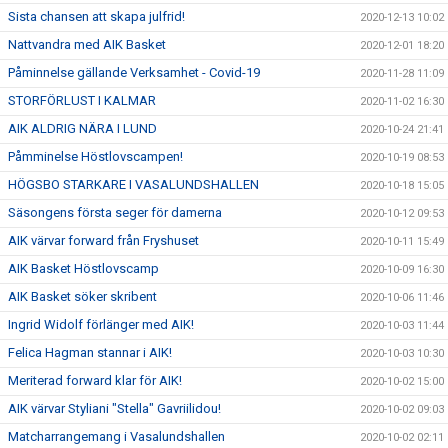
Sista chansen att skapa julfrid!
2020-12-13 10:02
Nattvandra med AIK Basket
2020-12-01 18:20
Påminnelse gällande Verksamhet - Covid-19
2020-11-28 11:09
STORFÖRLUST I KALMAR
2020-11-02 16:30
AIK ALDRIG NÄRA I LUND
2020-10-24 21:41
Påmminelse Höstlovscampen!
2020-10-19 08:53
HÖGSBO STARKARE I VASALUNDSHALLEN
2020-10-18 15:05
Säsongens första seger för damerna
2020-10-12 09:53
AIK värvar forward från Fryshuset
2020-10-11 15:49
AIK Basket Höstlovscamp
2020-10-09 16:30
AIK Basket söker skribent
2020-10-06 11:46
Ingrid Widolf förlänger med AIK!
2020-10-03 11:44
Felica Hagman stannar i AIK!
2020-10-03 10:30
Meriterad forward klar för AIK!
2020-10-02 15:00
AIK värvar Styliani "Stella" Gavriilidou!
2020-10-02 09:03
Matcharrangemang i Vasalundshallen
2020-10-02 02:11