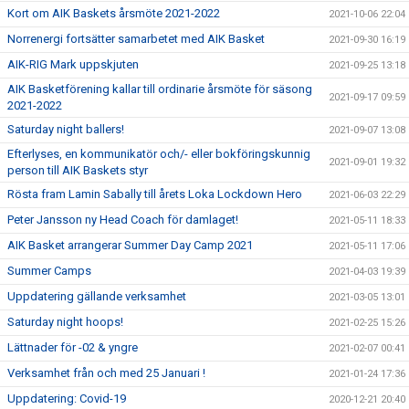
Kort om AIK Baskets årsmöte 2021-2022
2021-10-06 22:04
Norrenergi fortsätter samarbetet med AIK Basket
2021-09-30 16:19
AIK-RIG Mark uppskjuten
2021-09-25 13:18
AIK Basketförening kallar till ordinarie årsmöte för säsong
2021-09-17 09:59
2021-2022
Saturday night ballers!
2021-09-07 13:08
Efterlyses, en kommunikatör och/- eller bokföringskunnig
2021-09-01 19:32
person till AIK Baskets styr
Rösta fram Lamin Sabally till årets Loka Lockdown Hero
2021-06-03 22:29
Peter Jansson ny Head Coach för damlaget!
2021-05-11 18:33
AIK Basket arrangerar Summer Day Camp 2021
2021-05-11 17:06
Summer Camps
2021-04-03 19:39
Uppdatering gällande verksamhet
2021-03-05 13:01
Saturday night hoops!
2021-02-25 15:26
Lättnader för -02 & yngre
2021-02-07 00:41
Verksamhet från och med 25 Januari !
2021-01-24 17:36
Uppdatering: Covid-19
2020-12-21 20:40