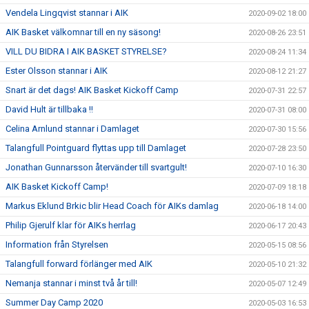
Vendela Lingqvist stannar i AIK
2020-09-02 18:00
AIK Basket välkomnar till en ny säsong!
2020-08-26 23:51
VILL DU BIDRA I AIK BASKET STYRELSE?
2020-08-24 11:34
Ester Olsson stannar i AIK
2020-08-12 21:27
Snart är det dags! AIK Basket Kickoff Camp
2020-07-31 22:57
David Hult är tillbaka !!
2020-07-31 08:00
Celina Arnlund stannar i Damlaget
2020-07-30 15:56
Talangfull Pointguard flyttas upp till Damlaget
2020-07-28 23:50
Jonathan Gunnarsson återvänder till svartgult!
2020-07-10 16:30
AIK Basket Kickoff Camp!
2020-07-09 18:18
Markus Eklund Brkic blir Head Coach för AIKs damlag
2020-06-18 14:00
Philip Gjerulf klar för AIKs herrlag
2020-06-17 20:43
Information från Styrelsen
2020-05-15 08:56
Talangfull forward förlänger med AIK
2020-05-10 21:32
Nemanja stannar i minst två år till!
2020-05-07 12:49
Summer Day Camp 2020
2020-05-03 16:53