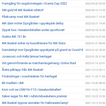
Framgång för ungdomslagen i Scania Cup 2022
2022-04-20 20:00
SM-guld till AIK Basket rullstol!
2022-04-10 13:33
Påskcamp med AIK Basket!
2022-03-17 19:33
AIK dam möter Djurgården i uppskjutet derby
2022-02-21 19:00
Öppet hus i Vasalundshallen under sportlovet!
2022-02-18 16:30
Grattis AIK 131 år!
2022-02-15 07:00
AIK Basket söker ny huvudtränare för AIK Stars
2022-01-27 08:00
Damderbyt mot Djurgården uppskjutet på grund av Covid19
2022-01-22 18:34
Jovanovic och Kelly lämnar herrlaget
2022-01-20 21:00
Vid genomförande av matcharrangemang i Solna Stad
2022-01-14 23:01
Årets julklapp från AIK Basket!
2021-12-13 20:11
Förändringar i coachstaben för herrlaget
2021-11-23 11:00
Bli medlem i AIK
2021-10-26 08:43
Kom och se USM för F15 i Vasalundshallen!
2021-10-22 11:46
Säker seger för AIK i rullstolsbasketens premiär
2021-10-22 10:35
AIK Basket öppnar anmälan för HalloweenCamp!
2021-10-13 22:30