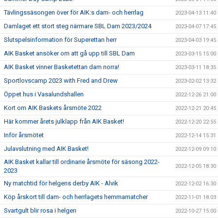
Tävlingssäsongen över för AIK:s dam- och herrlag
2023-04-13 11:40
Damlaget ett stort steg närmare SBL Dam 2023/2024
2023-04-07 17:45
Slutspelsinformation för Superettan herr
2023-04-03 19:45
AIK Basket ansöker om att gå upp till SBL Dam
2023-03-15 15:00
AIK Basket vinner Basketettan dam norra!
2023-03-11 18:35
Sportlovscamp 2023 with Fred and Drew
2023-02-02 13:32
Öppet hus i Vasalundshallen
2022-12-26 21:00
Kort om AIK Baskets årsmöte 2022
2022-12-21 20:45
Här kommer årets julklapp från AIK Basket!
2022-12-20 22:55
Inför årsmötet
2022-12-14 15:31
Julavslutning med AIK Basket!
2022-12-09 09:10
AIK Basket kallar till ordinarie årsmöte för säsong 2022-
2022-12-05 18:30
2023
Ny matchtid för helgens derby AIK - Alvik
2022-12-02 16:30
Köp årskort till dam- och herrlagets hemmamatcher
2022-11-01 18:03
Svartgult blir rosa i helgen
2022-10-27 15:00