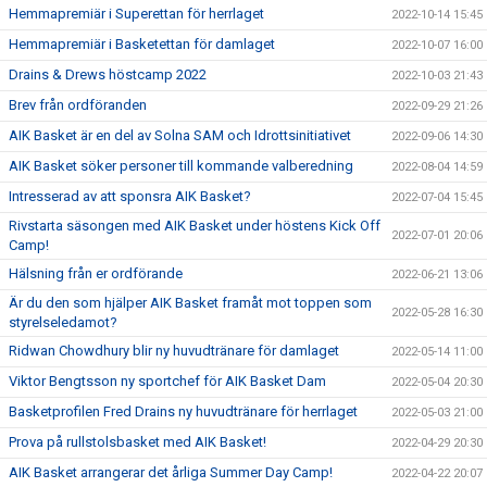
Hemmapremiär i Superettan för herrlaget
2022-10-14 15:45
Hemmapremiär i Basketettan för damlaget
2022-10-07 16:00
Drains & Drews höstcamp 2022
2022-10-03 21:43
Brev från ordföranden
2022-09-29 21:26
AIK Basket är en del av Solna SAM och Idrottsinitiativet
2022-09-06 14:30
AIK Basket söker personer till kommande valberedning
2022-08-04 14:59
Intresserad av att sponsra AIK Basket?
2022-07-04 15:45
Rivstarta säsongen med AIK Basket under höstens Kick Off
2022-07-01 20:06
Camp!
Hälsning från er ordförande
2022-06-21 13:06
Är du den som hjälper AIK Basket framåt mot toppen som
2022-05-28 16:30
styrelseledamot?
Ridwan Chowdhury blir ny huvudtränare för damlaget
2022-05-14 11:00
Viktor Bengtsson ny sportchef för AIK Basket Dam
2022-05-04 20:30
Basketprofilen Fred Drains ny huvudtränare för herrlaget
2022-05-03 21:00
Prova på rullstolsbasket med AIK Basket!
2022-04-29 20:30
AIK Basket arrangerar det årliga Summer Day Camp!
2022-04-22 20:07