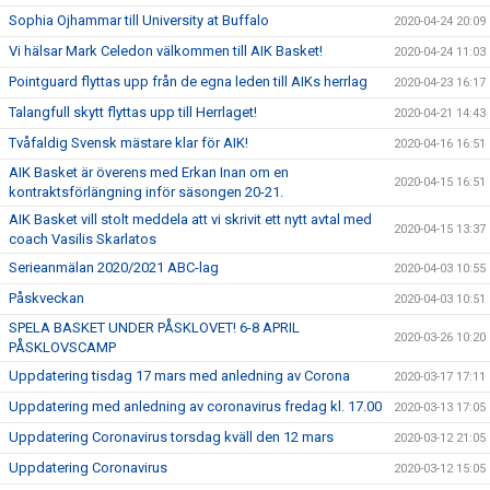
Sophia Ojhammar till University at Buffalo
2020-04-24 20:09
Vi hälsar Mark Celedon välkommen till AIK Basket!
2020-04-24 11:03
Pointguard flyttas upp från de egna leden till AIKs herrlag
2020-04-23 16:17
Talangfull skytt flyttas upp till Herrlaget!
2020-04-21 14:43
Tvåfaldig Svensk mästare klar för AIK!
2020-04-16 16:51
AIK Basket är överens med Erkan Inan om en
2020-04-15 16:51
kontraktsförlängning inför säsongen 20-21.
AIK Basket vill stolt meddela att vi skrivit ett nytt avtal med
2020-04-15 13:37
coach Vasilis Skarlatos
Serieanmälan 2020/2021 ABC-lag
2020-04-03 10:55
Påskveckan
2020-04-03 10:51
SPELA BASKET UNDER PÅSKLOVET! 6-8 APRIL
2020-03-26 10:20
PÅSKLOVSCAMP
Uppdatering tisdag 17 mars med anledning av Corona
2020-03-17 17:11
Uppdatering med anledning av coronavirus fredag kl. 17.00
2020-03-13 17:05
Uppdatering Coronavirus torsdag kväll den 12 mars
2020-03-12 21:05
Uppdatering Coronavirus
2020-03-12 15:05