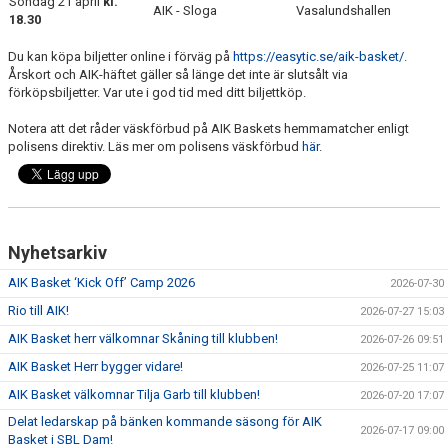
Söndag 21 april
kl.
AIK - Sloga
Vasalundshallen
18.30
Du kan köpa biljetter online i förväg på
https://easytic.se/aik-basket/
.
Årskort och AIK-häftet gäller så länge det inte är slutsålt via
förköpsbiljetter. Var ute i god tid med ditt biljettköp.
Notera att det råder väskförbud på AIK Baskets hemmamatcher enligt
polisens direktiv. Läs mer om polisens väskförbud
här
.
Nyhetsarkiv
AIK Basket ‘Kick Off’ Camp 2026
2026-07-30
Rio till AIK!
2026-07-27 15:03
AIK Basket herr välkomnar Skåning till klubben!
2026-07-26 09:51
AIK Basket Herr bygger vidare!
2026-07-25 11:07
AIK Basket välkomnar Tilja Garb till klubben!
2026-07-20 17:07
Delat ledarskap på bänken kommande säsong för AIK
2026-07-17 09:00
Basket i SBL Dam!