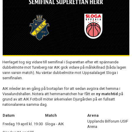
AVGIFTER
BLI MEDLEM
FRITIDSKORTET
PARTNERS
KÖP BILJETTER
Herrlaget tog sig vidare till semifinal i Superettan efter ett spännande
dubbelmöte mot Tureberg när AIK gick vidare på målskillnad (båda lagen
SHOP
vann varsin match). Nu väntar dubbelmöte mot Uppsalalaget Sloga i
semifinalen.
AIK.SE
AIK inleder än en gång på bortaplan för att sedan avgöra det hemma i
Vasalundshallen. Notera att hemmamatchen har fått en
ny matchtid
på
grund av att AIK Fotboll möter ärkerivalen Djurgården på en fullsatt
nationalarena samma dag.
Datum
Match
Arena
Upplands Bilforum USIF
Fredag 19 april kl. 19.00
Sloga - AIK
Arena