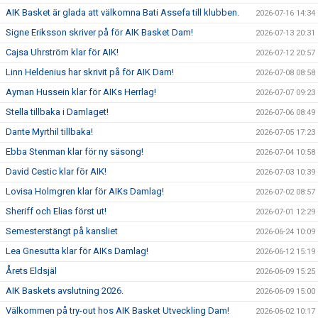
AIK Basket är glada att välkomna Bati Assefa till klubben.
2026-07-16 14:34
Signe Eriksson skriver på för AIK Basket Dam!
2026-07-13 20:31
Cajsa Uhrström klar för AIK!
2026-07-12 20:57
Linn Heldenius har skrivit på för AIK Dam!
2026-07-08 08:58
Ayman Hussein klar för AIKs Herrlag!
2026-07-07 09:23
Stella tillbaka i Damlaget!
2026-07-06 08:49
Dante Myrthil tillbaka!
2026-07-05 17:23
Ebba Stenman klar för ny säsong!
2026-07-04 10:58
David Cestic klar för AIK!
2026-07-03 10:39
Lovisa Holmgren klar för AIKs Damlag!
2026-07-02 08:57
Sheriff och Elias först ut!
2026-07-01 12:29
Semesterstängt på kansliet
2026-06-24 10:09
Lea Gnesutta klar för AIKs Damlag!
2026-06-12 15:19
Årets Eldsjäl
2026-06-09 15:25
AIK Baskets avslutning 2026.
2026-06-09 15:00
Välkommen på try-out hos AIK Basket Utveckling Dam!
2026-06-02 10:17