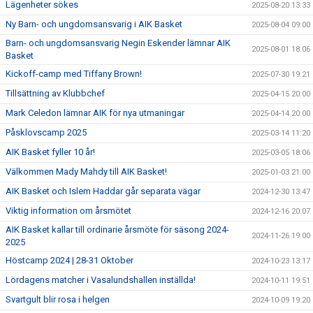
Lägenheter sökes
2025-08-20 13:33
Ny Barn- och ungdomsansvarig i AIK Basket
2025-08-04 09:00
Barn- och ungdomsansvarig Negin Eskender lämnar AIK
2025-08-01 18:06
Basket
Kickoff-camp med Tiffany Brown!
2025-07-30 19:21
Tillsättning av Klubbchef
2025-04-15 20:00
Mark Celedon lämnar AIK för nya utmaningar
2025-04-14 20:00
Påsklovscamp 2025
2025-03-14 11:20
AIK Basket fyller 10 år!
2025-03-05 18:06
Välkommen Mady Mahdy till AIK Basket!
2025-01-03 21:00
AIK Basket och Islem Haddar går separata vägar
2024-12-30 13:47
Viktig information om årsmötet
2024-12-16 20:07
AIK Basket kallar till ordinarie årsmöte för säsong 2024-
2024-11-26 19:00
2025
Höstcamp 2024 | 28-31 Oktober
2024-10-23 13:17
Lördagens matcher i Vasalundshallen inställda!
2024-10-11 19:51
Svartgult blir rosa i helgen
2024-10-09 19:20