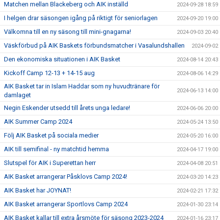
Matchen mellan Blackeberg och AIK inställd
2024-09-28 18:59
I helgen drar säsongen igång på riktigt för seniorlagen
2024-09-20 19:00
Välkomna till en ny säsong till mini-gnagarna!
2024-09-03 20:40
Väskförbud på AIK Baskets förbundsmatcher i Vasalundshallen
2024-09-02
Den ekonomiska situationen i AIK Basket
2024-08-14 20:43
Kickoff Camp 12-13 + 14-15 aug
2024-08-06 14:29
AIK Basket tar in Islam Haddar som ny huvudtränare för
2024-06-13 14:00
damlaget
Negin Eskender utsedd till årets unga ledare!
2024-06-06 20:00
AIK Summer Camp 2024
2024-05-24 13:50
Följ AIK Basket på sociala medier
2024-05-20 16:00
AIK till semifinal - ny matchtid hemma
2024-04-17 19:00
Slutspel för AIK i Superettan herr
2024-04-08 20:51
AIK Basket arrangerar Påsklovs Camp 2024!
2024-03-20 14:23
AIK Basket har JOYNAT!
2024-02-21 17:32
AIK Basket arrangerar Sportlovs Camp 2024
2024-01-30 23:14
AIK Basket kallar till extra årsmöte för säsong 2023-2024
2024-01-16 23:17