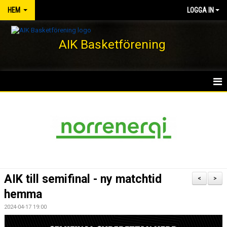
HEM
LOGGA IN
AIK Basketförening
HEM
NYHETER
KLUBBEN
KONTAKT
AIK till semifinal - ny matchtid
<
>
DOKUMENT
hemma
2024-04-17 19:00
VÅRA LAG/TRÄNARE