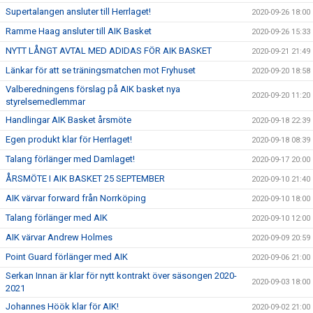
Supertalangen ansluter till Herrlaget!
2020-09-26 18:00
Ramme Haag ansluter till AIK Basket
2020-09-26 15:33
NYTT LÅNGT AVTAL MED ADIDAS FÖR AIK BASKET
2020-09-21 21:49
Länkar för att se träningsmatchen mot Fryhuset
2020-09-20 18:58
Valberedningens förslag på AIK basket nya
2020-09-20 11:20
styrelsemedlemmar
Handlingar AIK Basket årsmöte
2020-09-18 22:39
Egen produkt klar för Herrlaget!
2020-09-18 08:39
Talang förlänger med Damlaget!
2020-09-17 20:00
ÅRSMÖTE I AIK BASKET 25 SEPTEMBER
2020-09-10 21:40
AIK värvar forward från Norrköping
2020-09-10 18:00
Talang förlänger med AIK
2020-09-10 12:00
AIK värvar Andrew Holmes
2020-09-09 20:59
Point Guard förlänger med AIK
2020-09-06 21:00
Serkan Innan är klar för nytt kontrakt över säsongen 2020-
2020-09-03 18:00
2021
Johannes Höök klar för AIK!
2020-09-02 21:00