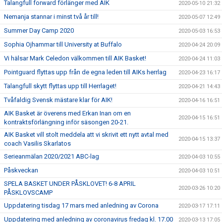
Talangfull forward förlänger med AIK
2020-05-10 21:32
Nemanja stannar i minst två år till!
2020-05-07 12:49
Summer Day Camp 2020
2020-05-03 16:53
Sophia Ojhammar till University at Buffalo
2020-04-24 20:09
Vi hälsar Mark Celedon välkommen till AIK Basket!
2020-04-24 11:03
Pointguard flyttas upp från de egna leden till AIKs herrlag
2020-04-23 16:17
Talangfull skytt flyttas upp till Herrlaget!
2020-04-21 14:43
Tvåfaldig Svensk mästare klar för AIK!
2020-04-16 16:51
AIK Basket är överens med Erkan Inan om en
2020-04-15 16:51
kontraktsförlängning inför säsongen 20-21.
AIK Basket vill stolt meddela att vi skrivit ett nytt avtal med
2020-04-15 13:37
coach Vasilis Skarlatos
Serieanmälan 2020/2021 ABC-lag
2020-04-03 10:55
Påskveckan
2020-04-03 10:51
SPELA BASKET UNDER PÅSKLOVET! 6-8 APRIL
2020-03-26 10:20
PÅSKLOVSCAMP
Uppdatering tisdag 17 mars med anledning av Corona
2020-03-17 17:11
Uppdatering med anledning av coronavirus fredag kl. 17.00
2020-03-13 17:05