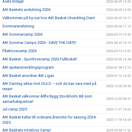
Årets Eldsjäl
2026-06-09 15:25
AIK Baskets avslutning 2026.
2026-06-09 15:00
Välkommen på try-out hos AIK Basket Utveckling Dam!
2026-06-02 10:17
Sommaravslutning
2026-05-26 11:15
AIK Sommarcamp 2026
2026-05-19 10:39
AIK Sommar Camps 2026 - SAVE THE DATE!
2026-04-29 19:13
Påsklovscamp 2026
2026-03-13 15:01
AIK Basket - Sportlovscamp 2026 Fullbokat!
2026-02-05 16:28
AIK spelarutvecklingsprogram
2026-01-28 12:15
AIK Basket anordnar AIK Ligan
2026-01-16 16:25
AIK Damlag siktar mot GULD – och du kan vara med på
2025-12-26 09:35
resan!
AIK Basket välkomnar Allfix Bygg Stockholm AB som
2025-12-03 09:21
samarbetspartner!
Jul camp 2025
2025-11-21 15:02
AIK Basket kallar till ordinarie årsmöte för säsong 2024-
2025-11-18 16:04
2025.
AIK Baskets Höstlovs Camp!
2025-09-30 11:56