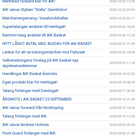
Meriterad forward klar för AIK!
2020-10-02 15:00
AIK värvar Styliani "Stella" Gavriilidou!
2020-10-02 09:03
Matcharrangemang i Vasalundshallen
2020-10-02 02:11
Supertalangen ansluter till Herrlaget!
2020-09-26 18:00
Ramme Haag ansluter till AIK Basket
2020-09-26 15:33
NYTT LÅNGT AVTAL MED ADIDAS FÖR AIK BASKET
2020-09-21 21:49
Länkar för att se träningsmatchen mot Fryhuset
2020-09-20 18:58
Valberedningens förslag på AIK basket nya
2020-09-20 11:20
styrelsemedlemmar
Handlingar AIK Basket årsmöte
2020-09-18 22:39
Egen produkt klar för Herrlaget!
2020-09-18 08:39
Talang förlänger med Damlaget!
2020-09-17 20:00
ÅRSMÖTE I AIK BASKET 25 SEPTEMBER
2020-09-10 21:40
AIK värvar forward från Norrköping
2020-09-10 18:00
Talang förlänger med AIK
2020-09-10 12:00
AIK värvar Andrew Holmes
2020-09-09 20:59
Point Guard förlänger med AIK
2020-09-06 21:00