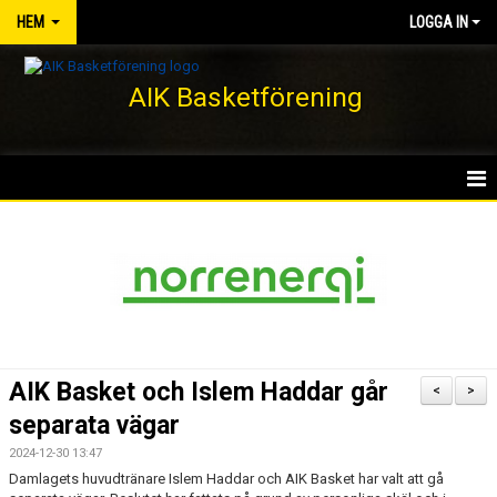
HEM
LOGGA IN
AIK Basketförening
HEM
NYHETER
KLUBBEN
KONTAKT
AIK Basket och Islem Haddar går
<
>
DOKUMENT
separata vägar
2024-12-30 13:47
VÅRA LAG/TRÄNARE
Damlagets huvudtränare Islem Haddar och AIK Basket har valt att gå