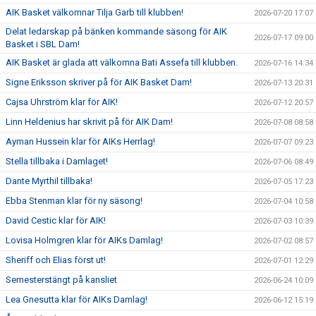
AIK Basket välkomnar Tilja Garb till klubben!
2026-07-20 17:07
Delat ledarskap på bänken kommande säsong för AIK
2026-07-17 09:00
Basket i SBL Dam!
AIK Basket är glada att välkomna Bati Assefa till klubben.
2026-07-16 14:34
Signe Eriksson skriver på för AIK Basket Dam!
2026-07-13 20:31
Cajsa Uhrström klar för AIK!
2026-07-12 20:57
Linn Heldenius har skrivit på för AIK Dam!
2026-07-08 08:58
Ayman Hussein klar för AIKs Herrlag!
2026-07-07 09:23
Stella tillbaka i Damlaget!
2026-07-06 08:49
Dante Myrthil tillbaka!
2026-07-05 17:23
Ebba Stenman klar för ny säsong!
2026-07-04 10:58
David Cestic klar för AIK!
2026-07-03 10:39
Lovisa Holmgren klar för AIKs Damlag!
2026-07-02 08:57
Sheriff och Elias först ut!
2026-07-01 12:29
Semesterstängt på kansliet
2026-06-24 10:09
Lea Gnesutta klar för AIKs Damlag!
2026-06-12 15:19