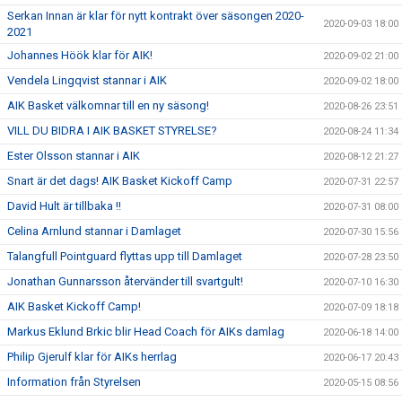
Serkan Innan är klar för nytt kontrakt över säsongen 2020-
2020-09-03 18:00
2021
Johannes Höök klar för AIK!
2020-09-02 21:00
Vendela Lingqvist stannar i AIK
2020-09-02 18:00
AIK Basket välkomnar till en ny säsong!
2020-08-26 23:51
VILL DU BIDRA I AIK BASKET STYRELSE?
2020-08-24 11:34
Ester Olsson stannar i AIK
2020-08-12 21:27
Snart är det dags! AIK Basket Kickoff Camp
2020-07-31 22:57
David Hult är tillbaka !!
2020-07-31 08:00
Celina Arnlund stannar i Damlaget
2020-07-30 15:56
Talangfull Pointguard flyttas upp till Damlaget
2020-07-28 23:50
Jonathan Gunnarsson återvänder till svartgult!
2020-07-10 16:30
AIK Basket Kickoff Camp!
2020-07-09 18:18
Markus Eklund Brkic blir Head Coach för AIKs damlag
2020-06-18 14:00
Philip Gjerulf klar för AIKs herrlag
2020-06-17 20:43
Information från Styrelsen
2020-05-15 08:56