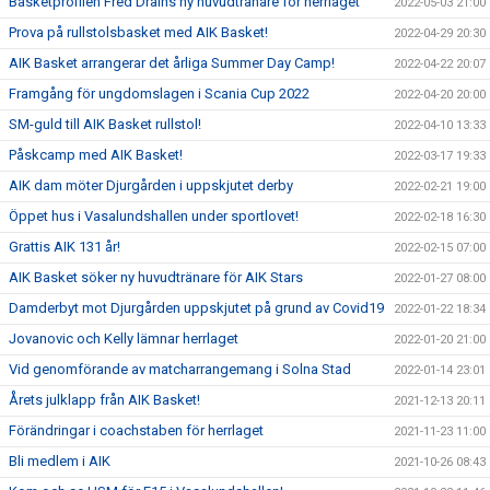
Basketprofilen Fred Drains ny huvudtränare för herrlaget
2022-05-03 21:00
Prova på rullstolsbasket med AIK Basket!
2022-04-29 20:30
AIK Basket arrangerar det årliga Summer Day Camp!
2022-04-22 20:07
Framgång för ungdomslagen i Scania Cup 2022
2022-04-20 20:00
SM-guld till AIK Basket rullstol!
2022-04-10 13:33
Påskcamp med AIK Basket!
2022-03-17 19:33
AIK dam möter Djurgården i uppskjutet derby
2022-02-21 19:00
Öppet hus i Vasalundshallen under sportlovet!
2022-02-18 16:30
Grattis AIK 131 år!
2022-02-15 07:00
AIK Basket söker ny huvudtränare för AIK Stars
2022-01-27 08:00
Damderbyt mot Djurgården uppskjutet på grund av Covid19
2022-01-22 18:34
Jovanovic och Kelly lämnar herrlaget
2022-01-20 21:00
Vid genomförande av matcharrangemang i Solna Stad
2022-01-14 23:01
Årets julklapp från AIK Basket!
2021-12-13 20:11
Förändringar i coachstaben för herrlaget
2021-11-23 11:00
Bli medlem i AIK
2021-10-26 08:43