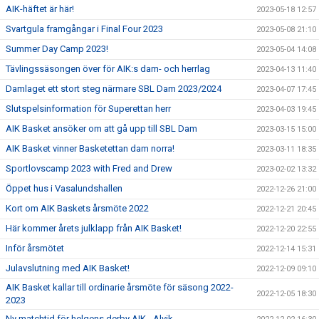
AIK-häftet är här!
2023-05-18 12:57
Svartgula framgångar i Final Four 2023
2023-05-08 21:10
Summer Day Camp 2023!
2023-05-04 14:08
Tävlingssäsongen över för AIK:s dam- och herrlag
2023-04-13 11:40
Damlaget ett stort steg närmare SBL Dam 2023/2024
2023-04-07 17:45
Slutspelsinformation för Superettan herr
2023-04-03 19:45
AIK Basket ansöker om att gå upp till SBL Dam
2023-03-15 15:00
AIK Basket vinner Basketettan dam norra!
2023-03-11 18:35
Sportlovscamp 2023 with Fred and Drew
2023-02-02 13:32
Öppet hus i Vasalundshallen
2022-12-26 21:00
Kort om AIK Baskets årsmöte 2022
2022-12-21 20:45
Här kommer årets julklapp från AIK Basket!
2022-12-20 22:55
Inför årsmötet
2022-12-14 15:31
Julavslutning med AIK Basket!
2022-12-09 09:10
AIK Basket kallar till ordinarie årsmöte för säsong 2022-
2022-12-05 18:30
2023
Ny matchtid för helgens derby AIK - Alvik