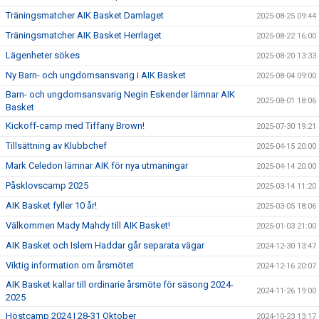
Träningsmatcher AIK Basket Damlaget
2025-08-25 09:44
Träningsmatcher AIK Basket Herrlaget
2025-08-22 16:00
Lägenheter sökes
2025-08-20 13:33
Ny Barn- och ungdomsansvarig i AIK Basket
2025-08-04 09:00
Barn- och ungdomsansvarig Negin Eskender lämnar AIK
2025-08-01 18:06
Basket
Kickoff-camp med Tiffany Brown!
2025-07-30 19:21
Tillsättning av Klubbchef
2025-04-15 20:00
Mark Celedon lämnar AIK för nya utmaningar
2025-04-14 20:00
Påsklovscamp 2025
2025-03-14 11:20
AIK Basket fyller 10 år!
2025-03-05 18:06
Välkommen Mady Mahdy till AIK Basket!
2025-01-03 21:00
AIK Basket och Islem Haddar går separata vägar
2024-12-30 13:47
Viktig information om årsmötet
2024-12-16 20:07
AIK Basket kallar till ordinarie årsmöte för säsong 2024-
2024-11-26 19:00
2025
Höstcamp 2024 | 28-31 Oktober
2024-10-23 13:17