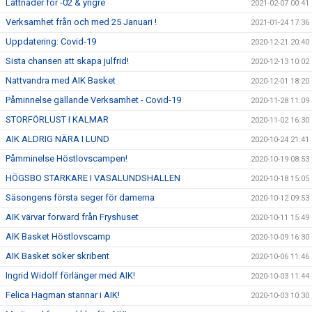
Lättnader för -02 & yngre
2021-02-07 00:41
Verksamhet från och med 25 Januari !
2021-01-24 17:36
Uppdatering: Covid-19
2020-12-21 20:40
Sista chansen att skapa julfrid!
2020-12-13 10:02
Nattvandra med AIK Basket
2020-12-01 18:20
Påminnelse gällande Verksamhet - Covid-19
2020-11-28 11:09
STORFÖRLUST I KALMAR
2020-11-02 16:30
AIK ALDRIG NÄRA I LUND
2020-10-24 21:41
Påmminelse Höstlovscampen!
2020-10-19 08:53
HÖGSBO STARKARE I VASALUNDSHALLEN
2020-10-18 15:05
Säsongens första seger för damerna
2020-10-12 09:53
AIK värvar forward från Fryshuset
2020-10-11 15:49
AIK Basket Höstlovscamp
2020-10-09 16:30
AIK Basket söker skribent
2020-10-06 11:46
Ingrid Widolf förlänger med AIK!
2020-10-03 11:44
Felica Hagman stannar i AIK!
2020-10-03 10:30