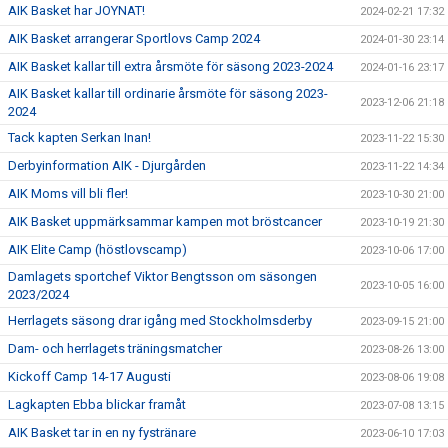
AIK Basket har JOYNAT!
2024-02-21 17:32
AIK Basket arrangerar Sportlovs Camp 2024
2024-01-30 23:14
AIK Basket kallar till extra årsmöte för säsong 2023-2024
2024-01-16 23:17
AIK Basket kallar till ordinarie årsmöte för säsong 2023-
2023-12-06 21:18
2024
Tack kapten Serkan Inan!
2023-11-22 15:30
Derbyinformation AIK - Djurgården
2023-11-22 14:34
AIK Moms vill bli fler!
2023-10-30 21:00
AIK Basket uppmärksammar kampen mot bröstcancer
2023-10-19 21:30
AIK Elite Camp (höstlovscamp)
2023-10-06 17:00
Damlagets sportchef Viktor Bengtsson om säsongen
2023-10-05 16:00
2023/2024
Herrlagets säsong drar igång med Stockholmsderby
2023-09-15 21:00
Dam- och herrlagets träningsmatcher
2023-08-26 13:00
Kickoff Camp 14-17 Augusti
2023-08-06 19:08
Lagkapten Ebba blickar framåt
2023-07-08 13:15
AIK Basket tar in en ny fystränare
2023-06-10 17:03