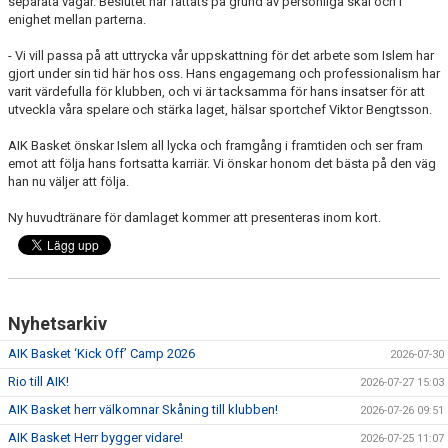
separata vägar. Beslutet har fattats på grund av personliga skäl och i
AVGIFTER
enighet mellan parterna.
- Vi vill passa på att uttrycka vår uppskattning för det arbete som Islem har
BLI MEDLEM
gjort under sin tid här hos oss. Hans engagemang och professionalism har
varit värdefulla för klubben, och vi är tacksamma för hans insatser för att
FRITIDSKORTET
utveckla våra spelare och stärka laget, hälsar sportchef Viktor Bengtsson.
PARTNERS
AIK Basket önskar Islem all lycka och framgång i framtiden och ser fram
emot att följa hans fortsatta karriär. Vi önskar honom det bästa på den väg
han nu väljer att följa.
KÖP BILJETTER
Ny huvudtränare för damlaget kommer att presenteras inom kort.
SHOP
AIK.SE
Nyhetsarkiv
AIK Basket ‘Kick Off’ Camp 2026
2026-07-30
Rio till AIK!
2026-07-27 15:03
AIK Basket herr välkomnar Skåning till klubben!
2026-07-26 09:51
AIK Basket Herr bygger vidare!
2026-07-25 11:07