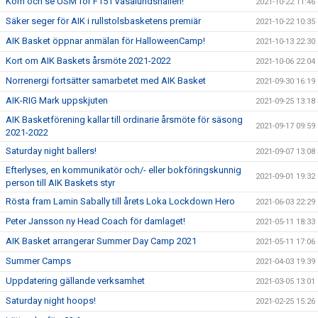
Kom och se USM för F15 i Vasalundshallen!
2021-10-22 11:46
Säker seger för AIK i rullstolsbasketens premiär
2021-10-22 10:35
AIK Basket öppnar anmälan för HalloweenCamp!
2021-10-13 22:30
Kort om AIK Baskets årsmöte 2021-2022
2021-10-06 22:04
Norrenergi fortsätter samarbetet med AIK Basket
2021-09-30 16:19
AIK-RIG Mark uppskjuten
2021-09-25 13:18
AIK Basketförening kallar till ordinarie årsmöte för säsong
2021-09-17 09:59
2021-2022
Saturday night ballers!
2021-09-07 13:08
Efterlyses, en kommunikatör och/- eller bokföringskunnig
2021-09-01 19:32
person till AIK Baskets styr
Rösta fram Lamin Sabally till årets Loka Lockdown Hero
2021-06-03 22:29
Peter Jansson ny Head Coach för damlaget!
2021-05-11 18:33
AIK Basket arrangerar Summer Day Camp 2021
2021-05-11 17:06
Summer Camps
2021-04-03 19:39
Uppdatering gällande verksamhet
2021-03-05 13:01
Saturday night hoops!
2021-02-25 15:26