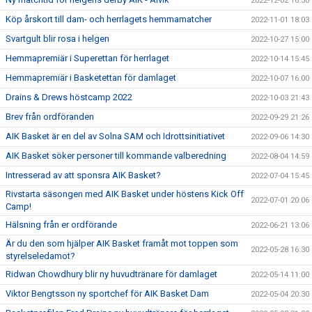
2022-12-02 16:30
Köp årskort till dam- och herrlagets hemmamatcher
2022-11-01 18:03
Svartgult blir rosa i helgen
2022-10-27 15:00
Hemmapremiär i Superettan för herrlaget
2022-10-14 15:45
Hemmapremiär i Basketettan för damlaget
2022-10-07 16:00
Drains & Drews höstcamp 2022
2022-10-03 21:43
Brev från ordföranden
2022-09-29 21:26
AIK Basket är en del av Solna SAM och Idrottsinitiativet
2022-09-06 14:30
AIK Basket söker personer till kommande valberedning
2022-08-04 14:59
Intresserad av att sponsra AIK Basket?
2022-07-04 15:45
Rivstarta säsongen med AIK Basket under höstens Kick Off
2022-07-01 20:06
Camp!
Hälsning från er ordförande
2022-06-21 13:06
Är du den som hjälper AIK Basket framåt mot toppen som
2022-05-28 16:30
styrelseledamot?
Ridwan Chowdhury blir ny huvudtränare för damlaget
2022-05-14 11:00
Viktor Bengtsson ny sportchef för AIK Basket Dam
2022-05-04 20:30