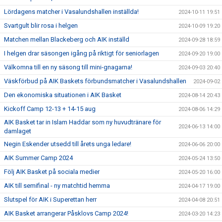
Lördagens matcher i Vasalundshallen inställda!
2024-10-11 19:51
Svartgult blir rosa i helgen
2024-10-09 19:20
Matchen mellan Blackeberg och AIK inställd
2024-09-28 18:59
I helgen drar säsongen igång på riktigt för seniorlagen
2024-09-20 19:00
Välkomna till en ny säsong till mini-gnagarna!
2024-09-03 20:40
Väskförbud på AIK Baskets förbundsmatcher i Vasalundshallen
2024-09-02
Den ekonomiska situationen i AIK Basket
2024-08-14 20:43
Kickoff Camp 12-13 + 14-15 aug
2024-08-06 14:29
AIK Basket tar in Islam Haddar som ny huvudtränare för
2024-06-13 14:00
damlaget
Negin Eskender utsedd till årets unga ledare!
2024-06-06 20:00
AIK Summer Camp 2024
2024-05-24 13:50
Följ AIK Basket på sociala medier
2024-05-20 16:00
AIK till semifinal - ny matchtid hemma
2024-04-17 19:00
Slutspel för AIK i Superettan herr
2024-04-08 20:51
AIK Basket arrangerar Påsklovs Camp 2024!
2024-03-20 14:23