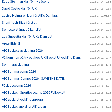
Ebba Stenman klar för ny säsong!
2026-07-04 10:58
David Cestic klar för AIK!
2026-07-03 10:39
Lovisa Holmgren klar för AIKs Damlag!
2026-07-02 08:57
Sheriff och Elias först ut!
2026-07-01 12:29
Semesterstängt på kansliet
2026-06-24 10:09
Lea Gnesutta klar för AIKs Damlag!
2026-06-12 15:19
Årets Eldsjäl
2026-06-09 15:25
AIK Baskets avslutning 2026.
2026-06-09 15:00
Välkommen på try-out hos AIK Basket Utveckling Dam!
2026-06-02 10:17
Sommaravslutning
2026-05-26 11:15
AIK Sommarcamp 2026
2026-05-19 10:39
AIK Sommar Camps 2026 - SAVE THE DATE!
2026-04-29 19:13
Påsklovscamp 2026
2026-03-13 15:01
AIK Basket - Sportlovscamp 2026 Fullbokat!
2026-02-05 16:28
AIK spelarutvecklingsprogram
2026-01-28 12:15
AIK Basket anordnar AIK Ligan
2026-01-16 16:25