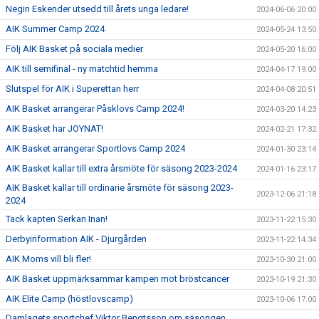
Negin Eskender utsedd till årets unga ledare!
2024-06-06 20:00
AIK Summer Camp 2024
2024-05-24 13:50
Följ AIK Basket på sociala medier
2024-05-20 16:00
AIK till semifinal - ny matchtid hemma
2024-04-17 19:00
Slutspel för AIK i Superettan herr
2024-04-08 20:51
AIK Basket arrangerar Påsklovs Camp 2024!
2024-03-20 14:23
AIK Basket har JOYNAT!
2024-02-21 17:32
AIK Basket arrangerar Sportlovs Camp 2024
2024-01-30 23:14
AIK Basket kallar till extra årsmöte för säsong 2023-2024
2024-01-16 23:17
AIK Basket kallar till ordinarie årsmöte för säsong 2023-
2023-12-06 21:18
2024
Tack kapten Serkan Inan!
2023-11-22 15:30
Derbyinformation AIK - Djurgården
2023-11-22 14:34
AIK Moms vill bli fler!
2023-10-30 21:00
AIK Basket uppmärksammar kampen mot bröstcancer
2023-10-19 21:30
AIK Elite Camp (höstlovscamp)
2023-10-06 17:00
Damlagets sportchef Viktor Bengtsson om säsongen