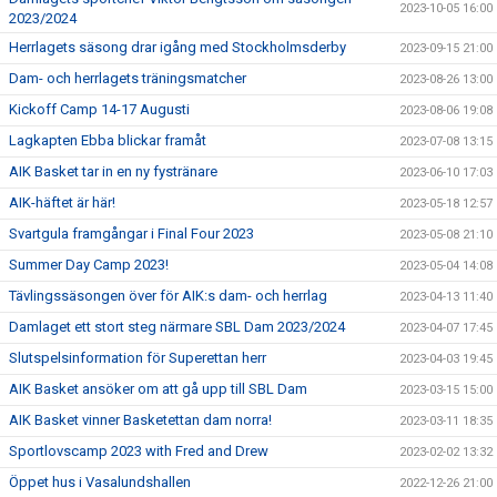
2023-10-05 16:00
2023/2024
Herrlagets säsong drar igång med Stockholmsderby
2023-09-15 21:00
Dam- och herrlagets träningsmatcher
2023-08-26 13:00
Kickoff Camp 14-17 Augusti
2023-08-06 19:08
Lagkapten Ebba blickar framåt
2023-07-08 13:15
AIK Basket tar in en ny fystränare
2023-06-10 17:03
AIK-häftet är här!
2023-05-18 12:57
Svartgula framgångar i Final Four 2023
2023-05-08 21:10
Summer Day Camp 2023!
2023-05-04 14:08
Tävlingssäsongen över för AIK:s dam- och herrlag
2023-04-13 11:40
Damlaget ett stort steg närmare SBL Dam 2023/2024
2023-04-07 17:45
Slutspelsinformation för Superettan herr
2023-04-03 19:45
AIK Basket ansöker om att gå upp till SBL Dam
2023-03-15 15:00
AIK Basket vinner Basketettan dam norra!
2023-03-11 18:35
Sportlovscamp 2023 with Fred and Drew
2023-02-02 13:32
Öppet hus i Vasalundshallen
2022-12-26 21:00