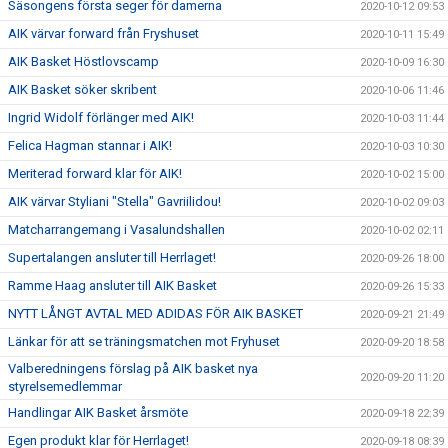
Säsongens första seger för damerna
2020-10-12 09:53
AIK värvar forward från Fryshuset
2020-10-11 15:49
AIK Basket Höstlovscamp
2020-10-09 16:30
AIK Basket söker skribent
2020-10-06 11:46
Ingrid Widolf förlänger med AIK!
2020-10-03 11:44
Felica Hagman stannar i AIK!
2020-10-03 10:30
Meriterad forward klar för AIK!
2020-10-02 15:00
AIK värvar Styliani "Stella" Gavriilidou!
2020-10-02 09:03
Matcharrangemang i Vasalundshallen
2020-10-02 02:11
Supertalangen ansluter till Herrlaget!
2020-09-26 18:00
Ramme Haag ansluter till AIK Basket
2020-09-26 15:33
NYTT LÅNGT AVTAL MED ADIDAS FÖR AIK BASKET
2020-09-21 21:49
Länkar för att se träningsmatchen mot Fryhuset
2020-09-20 18:58
Valberedningens förslag på AIK basket nya
2020-09-20 11:20
styrelsemedlemmar
Handlingar AIK Basket årsmöte
2020-09-18 22:39
Egen produkt klar för Herrlaget!
2020-09-18 08:39