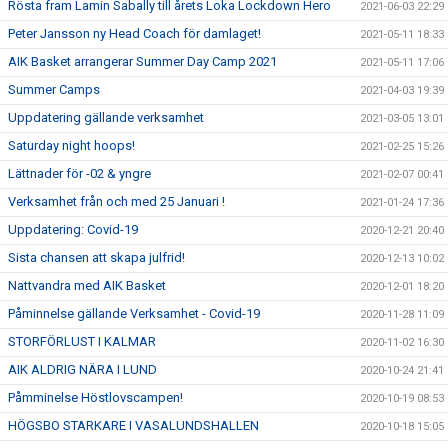
Rösta fram Lamin Sabally till årets Loka Lockdown Hero
2021-06-03 22:29
Peter Jansson ny Head Coach för damlaget!
2021-05-11 18:33
AIK Basket arrangerar Summer Day Camp 2021
2021-05-11 17:06
Summer Camps
2021-04-03 19:39
Uppdatering gällande verksamhet
2021-03-05 13:01
Saturday night hoops!
2021-02-25 15:26
Lättnader för -02 & yngre
2021-02-07 00:41
Verksamhet från och med 25 Januari !
2021-01-24 17:36
Uppdatering: Covid-19
2020-12-21 20:40
Sista chansen att skapa julfrid!
2020-12-13 10:02
Nattvandra med AIK Basket
2020-12-01 18:20
Påminnelse gällande Verksamhet - Covid-19
2020-11-28 11:09
STORFÖRLUST I KALMAR
2020-11-02 16:30
AIK ALDRIG NÄRA I LUND
2020-10-24 21:41
Påmminelse Höstlovscampen!
2020-10-19 08:53
HÖGSBO STARKARE I VASALUNDSHALLEN
2020-10-18 15:05