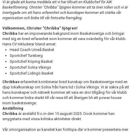
Vi är glada att kunna meddela att vi har tillsatt en Klubbchef för AIK
AVGIFTER
Basketförening. Christer "Chribba" Sjögren kommer att ta över rollen och vi är
övertygade om att hans erfarenhet och kunskaper kommer att stärka vår
BLI MEDLEM
organisation och bidra till vår fortsatta framgång.
Välkommen, Christer "Chribba" Sjögren!
FRITIDSKORTET
Chribba
har en imponerande bakgrund inom Basketsverige och bringar
med sig en bred erfarenhet som kommer att vara ovärderlig för vår klubb.
PARTNERS
Hans CV inkluderar bland annat:
Head Coach Umeå Basket
KÖP BILJETTER
Sportchef Tureberg
Sportchef Köping Basket
Sportchef Solna Vikings
SHOP
Sportchef Lidingö Basket
AIK.SE
Chribbas
erfarenhet kombinerar bred kunskap om Basketsverige med en
djup lokalkunskap om Solna från hans tid i Solna Vikings. Vi är säkra på att
hans kunskaper och nätverk kommer att vara en stor tillgång för vår klubb
och kommer bidra starkt till vår resa till att återigen bli ett power house
inom basketsverige.
Anställning
Chribba
är anställd fr.o.m den 15 augusti 2025. Dock kommer han
smygstarta med vissa kritiska aktiviteter direkt.
Vår omorganisation av kansliet kan fortlöpa där vi kommer presentera mer