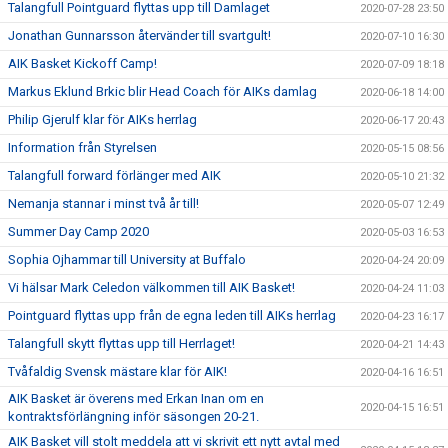
Talangfull Pointguard flyttas upp till Damlaget
2020-07-28 23:50
Jonathan Gunnarsson återvänder till svartgult!
2020-07-10 16:30
AIK Basket Kickoff Camp!
2020-07-09 18:18
Markus Eklund Brkic blir Head Coach för AIKs damlag
2020-06-18 14:00
Philip Gjerulf klar för AIKs herrlag
2020-06-17 20:43
Information från Styrelsen
2020-05-15 08:56
Talangfull forward förlänger med AIK
2020-05-10 21:32
Nemanja stannar i minst två år till!
2020-05-07 12:49
Summer Day Camp 2020
2020-05-03 16:53
Sophia Ojhammar till University at Buffalo
2020-04-24 20:09
Vi hälsar Mark Celedon välkommen till AIK Basket!
2020-04-24 11:03
Pointguard flyttas upp från de egna leden till AIKs herrlag
2020-04-23 16:17
Talangfull skytt flyttas upp till Herrlaget!
2020-04-21 14:43
Tvåfaldig Svensk mästare klar för AIK!
2020-04-16 16:51
AIK Basket är överens med Erkan Inan om en
2020-04-15 16:51
kontraktsförlängning inför säsongen 20-21.
AIK Basket vill stolt meddela att vi skrivit ett nytt avtal med