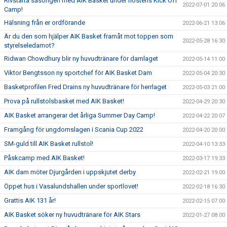
Rivstarta säsongen med AIK Basket under höstens Kick Off
2022-07-01 20:06
Camp!
Hälsning från er ordförande
2022-06-21 13:06
Är du den som hjälper AIK Basket framåt mot toppen som
2022-05-28 16:30
styrelseledamot?
Ridwan Chowdhury blir ny huvudtränare för damlaget
2022-05-14 11:00
Viktor Bengtsson ny sportchef för AIK Basket Dam
2022-05-04 20:30
Basketprofilen Fred Drains ny huvudtränare för herrlaget
2022-05-03 21:00
Prova på rullstolsbasket med AIK Basket!
2022-04-29 20:30
AIK Basket arrangerar det årliga Summer Day Camp!
2022-04-22 20:07
Framgång för ungdomslagen i Scania Cup 2022
2022-04-20 20:00
SM-guld till AIK Basket rullstol!
2022-04-10 13:33
Påskcamp med AIK Basket!
2022-03-17 19:33
AIK dam möter Djurgården i uppskjutet derby
2022-02-21 19:00
Öppet hus i Vasalundshallen under sportlovet!
2022-02-18 16:30
Grattis AIK 131 år!
2022-02-15 07:00
AIK Basket söker ny huvudtränare för AIK Stars
2022-01-27 08:00