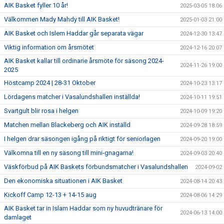
AIK Basket fyller 10 år!
2025-03-05 18:06
Välkommen Mady Mahdy till AIK Basket!
2025-01-03 21:00
AIK Basket och Islem Haddar går separata vägar
2024-12-30 13:47
Viktig information om årsmötet
2024-12-16 20:07
AIK Basket kallar till ordinarie årsmöte för säsong 2024-
2024-11-26 19:00
2025
Höstcamp 2024 | 28-31 Oktober
2024-10-23 13:17
Lördagens matcher i Vasalundshallen inställda!
2024-10-11 19:51
Svartgult blir rosa i helgen
2024-10-09 19:20
Matchen mellan Blackeberg och AIK inställd
2024-09-28 18:59
I helgen drar säsongen igång på riktigt för seniorlagen
2024-09-20 19:00
Välkomna till en ny säsong till mini-gnagarna!
2024-09-03 20:40
Väskförbud på AIK Baskets förbundsmatcher i Vasalundshallen
2024-09-02
Den ekonomiska situationen i AIK Basket
2024-08-14 20:43
Kickoff Camp 12-13 + 14-15 aug
2024-08-06 14:29
AIK Basket tar in Islam Haddar som ny huvudtränare för
2024-06-13 14:00
damlaget