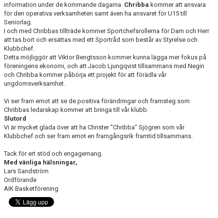
information under de kommande dagarna.
Chribba
kommer att ansvara
för den operativa verksamheten samt även ha ansvaret för U15 till
Seniorlag.
I och med Chribbas tillträde kommer Sportchefsrollerna för Dam och Herr
att tas bort och ersättas med ett Sportråd som består av Styrelse och
Klubbchef.
Detta möjliggör att Viktor Bengtsson kommer kunna lägga mer fokus på
föreningens ekonomi, och att Jacob Ljungqvist tillsammans med Negin
och Chribba kommer påbörja ett projekt för att förädla vår
ungdomsverksamhet.
Vi ser fram emot att se de positiva förändringar och framsteg som
Chribbas ledarskap kommer att bringa till vår klubb.
Slutord
Vi är mycket glada över att ha Christer "Chribba" Sjögren som vår
Klubbchef och ser fram emot en framgångsrik framtid tillsammans.
Tack för ert stöd och engagemang.
Med vänliga hälsningar,
Lars Sandström
Ordförande
AIK Basketförening