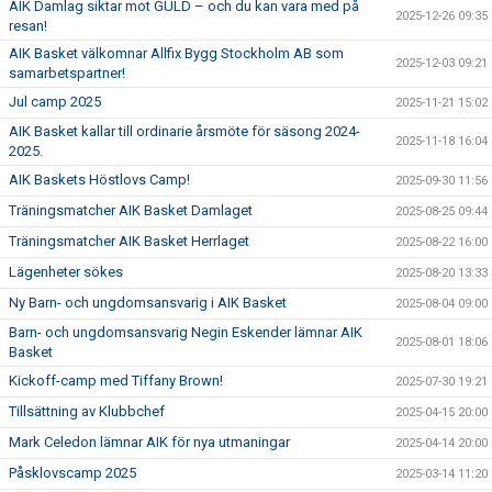
AIK Damlag siktar mot GULD – och du kan vara med på
2025-12-26 09:35
resan!
AIK Basket välkomnar Allfix Bygg Stockholm AB som
2025-12-03 09:21
samarbetspartner!
Jul camp 2025
2025-11-21 15:02
AIK Basket kallar till ordinarie årsmöte för säsong 2024-
2025-11-18 16:04
2025.
AIK Baskets Höstlovs Camp!
2025-09-30 11:56
Träningsmatcher AIK Basket Damlaget
2025-08-25 09:44
Träningsmatcher AIK Basket Herrlaget
2025-08-22 16:00
Lägenheter sökes
2025-08-20 13:33
Ny Barn- och ungdomsansvarig i AIK Basket
2025-08-04 09:00
Barn- och ungdomsansvarig Negin Eskender lämnar AIK
2025-08-01 18:06
Basket
Kickoff-camp med Tiffany Brown!
2025-07-30 19:21
Tillsättning av Klubbchef
2025-04-15 20:00
Mark Celedon lämnar AIK för nya utmaningar
2025-04-14 20:00
Påsklovscamp 2025
2025-03-14 11:20