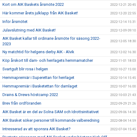
Kort om AIK Baskets årsmöte 2022
2022-12-21 20:45
Här kommer årets julklapp från AIK Basket!
2022-12-20 22:55
Inför årsmötet
2022-12-14 15:31
Julavslutning med AIK Basket!
2022-12-09 09:10
AIK Basket kallar till ordinarie årsmöte för säsong 2022-
2022-12-05 18:30
2023
Ny matchtid för helgens derby AIK - Alvik
2022-12-02 16:30
Köp årskort till dam- och herrlagets hemmamatcher
2022-11-01 18:03
Svartgult blir rosa i helgen
2022-10-27 15:00
Hemmapremiär i Superettan för herrlaget
2022-10-14 15:45
Hemmapremiär i Basketettan för damlaget
2022-10-07 16:00
Drains & Drews höstcamp 2022
2022-10-03 21:43
Brev från ordföranden
2022-09-29 21:26
AIK Basket är en del av Solna SAM och Idrottsinitiativet
2022-09-06 14:30
AIK Basket söker personer till kommande valberedning
2022-08-04 14:59
Intresserad av att sponsra AIK Basket?
2022-07-04 15:45