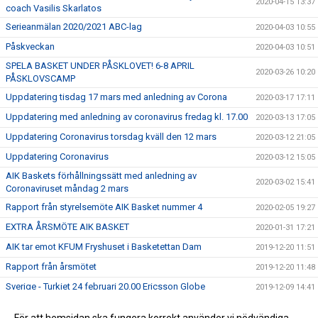
2020-04-15 13:37
coach Vasilis Skarlatos
Serieanmälan 2020/2021 ABC-lag
2020-04-03 10:55
Påskveckan
2020-04-03 10:51
SPELA BASKET UNDER PÅSKLOVET! 6-8 APRIL
2020-03-26 10:20
PÅSKLOVSCAMP
Uppdatering tisdag 17 mars med anledning av Corona
2020-03-17 17:11
Uppdatering med anledning av coronavirus fredag kl. 17.00
2020-03-13 17:05
Uppdatering Coronavirus torsdag kväll den 12 mars
2020-03-12 21:05
Uppdatering Coronavirus
2020-03-12 15:05
AIK Baskets förhållningssätt med anledning av
2020-03-02 15:41
Coronaviruset måndag 2 mars
Rapport från styrelsemöte AIK Basket nummer 4
2020-02-05 19:27
EXTRA ÅRSMÖTE AIK BASKET
2020-01-31 17:21
AIK tar emot KFUM Fryshuset i Basketettan Dam
2019-12-20 11:51
Rapport från årsmötet
2019-12-20 11:48
Sverige - Turkiet 24 februari 20.00 Ericsson Globe
2019-12-09 14:41
ÅRSMÖTE AIK BASKET 2019
2019-12-05 16:15