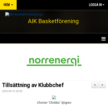
HEM
LOGGA IN
AIK Basketförening
HEM
NYHETER
KLUBBEN
KONTAKT
Tillsättning av Klubbchef
<
>
DOKUMENT
2025-04-15 20:00
VÅRA LAG/TRÄNARE
Christer "Chribba" Sjögren