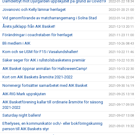
Damderbyt mot Djurgården uppskjutet på grund av Covid19
2022-01-22 18:34
Jovanovic och Kelly lämnar herrlaget
2022-01-20 21:00
Vid genomförande av matcharrangemang i Solna Stad
2022-01-14 23:01
Årets julklapp från AIK Basket!
2021-12-13 20:11
Förändringar i coachstaben för herrlaget
2021-11-23 11:00
Bli medlem i AIK
2021-10-26 08:43
Kom och se USM för F15 i Vasalundshallen!
2021-10-22 11:46
Säker seger för AIK i rullstolsbasketens premiär
2021-10-22 10:35
AIK Basket öppnar anmälan för HalloweenCamp!
2021-10-13 22:30
Kort om AIK Baskets årsmöte 2021-2022
2021-10-06 22:04
Norrenergi fortsätter samarbetet med AIK Basket
2021-09-30 16:19
AIK-RIG Mark uppskjuten
2021-09-25 13:18
AIK Basketförening kallar till ordinarie årsmöte för säsong
2021-09-17 09:59
2021-2022
Saturday night ballers!
2021-09-07 13:08
Efterlyses, en kommunikatör och/- eller bokföringskunnig
2021-09-01 19:32
person till AIK Baskets styr