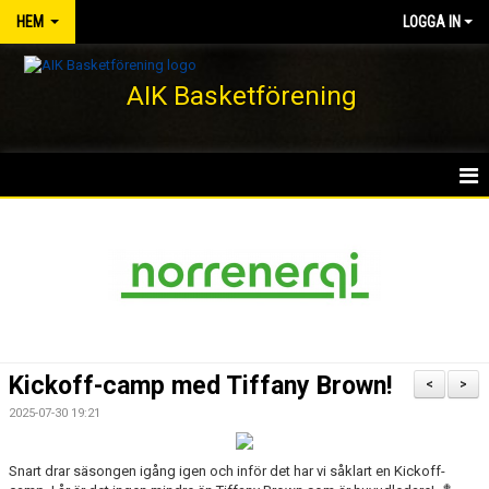
HEM
LOGGA IN
AIK Basketförening
HEM
NYHETER
KLUBBEN
KONTAKT
Kickoff-camp med Tiffany Brown!
<
>
DOKUMENT
2025-07-30 19:21
VÅRA LAG/TRÄNARE
Snart drar säsongen igång igen och inför det har vi såklart en Kickoff-