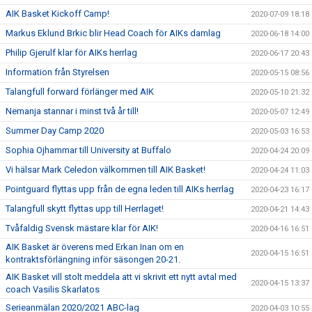
AIK Basket Kickoff Camp!
2020-07-09 18:18
Markus Eklund Brkic blir Head Coach för AIKs damlag
2020-06-18 14:00
Philip Gjerulf klar för AIKs herrlag
2020-06-17 20:43
Information från Styrelsen
2020-05-15 08:56
Talangfull forward förlänger med AIK
2020-05-10 21:32
Nemanja stannar i minst två år till!
2020-05-07 12:49
Summer Day Camp 2020
2020-05-03 16:53
Sophia Ojhammar till University at Buffalo
2020-04-24 20:09
Vi hälsar Mark Celedon välkommen till AIK Basket!
2020-04-24 11:03
Pointguard flyttas upp från de egna leden till AIKs herrlag
2020-04-23 16:17
Talangfull skytt flyttas upp till Herrlaget!
2020-04-21 14:43
Tvåfaldig Svensk mästare klar för AIK!
2020-04-16 16:51
AIK Basket är överens med Erkan Inan om en
2020-04-15 16:51
kontraktsförlängning inför säsongen 20-21.
AIK Basket vill stolt meddela att vi skrivit ett nytt avtal med
2020-04-15 13:37
coach Vasilis Skarlatos
Serieanmälan 2020/2021 ABC-lag
2020-04-03 10:55