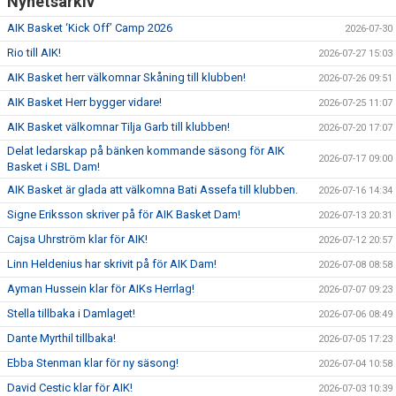
Nyhetsarkiv
AIK Basket ‘Kick Off’ Camp 2026
2026-07-30
Rio till AIK!
2026-07-27 15:03
AIK Basket herr välkomnar Skåning till klubben!
2026-07-26 09:51
AIK Basket Herr bygger vidare!
2026-07-25 11:07
AIK Basket välkomnar Tilja Garb till klubben!
2026-07-20 17:07
Delat ledarskap på bänken kommande säsong för AIK
2026-07-17 09:00
Basket i SBL Dam!
AIK Basket är glada att välkomna Bati Assefa till klubben.
2026-07-16 14:34
Signe Eriksson skriver på för AIK Basket Dam!
2026-07-13 20:31
Cajsa Uhrström klar för AIK!
2026-07-12 20:57
Linn Heldenius har skrivit på för AIK Dam!
2026-07-08 08:58
Ayman Hussein klar för AIKs Herrlag!
2026-07-07 09:23
Stella tillbaka i Damlaget!
2026-07-06 08:49
Dante Myrthil tillbaka!
2026-07-05 17:23
Ebba Stenman klar för ny säsong!
2026-07-04 10:58
David Cestic klar för AIK!
2026-07-03 10:39