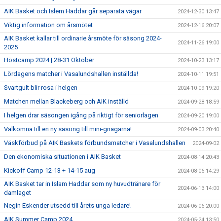
AIK Basket och Islem Haddar går separata vägar
2024-12-30 13:47
Viktig information om årsmötet
2024-12-16 20:07
AIK Basket kallar till ordinarie årsmöte för säsong 2024-
2024-11-26 19:00
2025
Höstcamp 2024 | 28-31 Oktober
2024-10-23 13:17
Lördagens matcher i Vasalundshallen inställda!
2024-10-11 19:51
Svartgult blir rosa i helgen
2024-10-09 19:20
Matchen mellan Blackeberg och AIK inställd
2024-09-28 18:59
I helgen drar säsongen igång på riktigt för seniorlagen
2024-09-20 19:00
Välkomna till en ny säsong till mini-gnagarna!
2024-09-03 20:40
Väskförbud på AIK Baskets förbundsmatcher i Vasalundshallen
2024-09-02
Den ekonomiska situationen i AIK Basket
2024-08-14 20:43
Kickoff Camp 12-13 + 14-15 aug
2024-08-06 14:29
AIK Basket tar in Islam Haddar som ny huvudtränare för
2024-06-13 14:00
damlaget
Negin Eskender utsedd till årets unga ledare!
2024-06-06 20:00
AIK Summer Camp 2024
2024-05-24 13:50