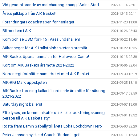
Vid genomförande av matcharrangemang i Solna Stad
2022-01-14 23:01
Årets julklapp från AIK Basket!
2021-12-13 20:11
Förändringar i coachstaben för herrlaget
2021-11-23 11:00
Bli medlem i AIK
2021-10-26 08:43
Kom och se USM för F15 i Vasalundshallen!
2021-10-22 11:46
Säker seger för AIK i rullstolsbasketens premiär
2021-10-22 10:35
AIK Basket öppnar anmälan för HalloweenCamp!
2021-10-13 22:30
Kort om AIK Baskets årsmöte 2021-2022
2021-10-06 22:04
Norrenergi fortsätter samarbetet med AIK Basket
2021-09-30 16:19
AIK-RIG Mark uppskjuten
2021-09-25 13:18
AIK Basketförening kallar till ordinarie årsmöte för säsong
2021-09-17 09:59
2021-2022
Saturday night ballers!
2021-09-07 13:08
Efterlyses, en kommunikatör och/- eller bokföringskunnig
2021-09-01 19:32
person till AIK Baskets styr
Rösta fram Lamin Sabally till årets Loka Lockdown Hero
2021-06-03 22:29
Peter Jansson ny Head Coach för damlaget!
2021-05-11 18:33