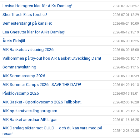
Lovisa Holmgren klar för AIKs Damlag!
2026-07-02 08:57
Sheriff och Elias först ut!
2026-07-01 12:29
Semesterstängt på kansliet
2026-06-24 10:09
Lea Gnesutta klar för AIKs Damlag!
2026-06-12 15:19
Årets Eldsjäl
2026-06-09 15:25
AIK Baskets avslutning 2026.
2026-06-09 15:00
Välkommen på try-out hos AIK Basket Utveckling Dam!
2026-06-02 10:17
Sommaravslutning
2026-05-26 11:15
AIK Sommarcamp 2026
2026-05-19 10:39
AIK Sommar Camps 2026 - SAVE THE DATE!
2026-04-29 19:13
Påsklovscamp 2026
2026-03-13 15:01
AIK Basket - Sportlovscamp 2026 Fullbokat!
2026-02-05 16:28
AIK spelarutvecklingsprogram
2026-01-28 12:15
AIK Basket anordnar AIK Ligan
2026-01-16 16:25
AIK Damlag siktar mot GULD – och du kan vara med på
2025-12-26 09:35
resan!