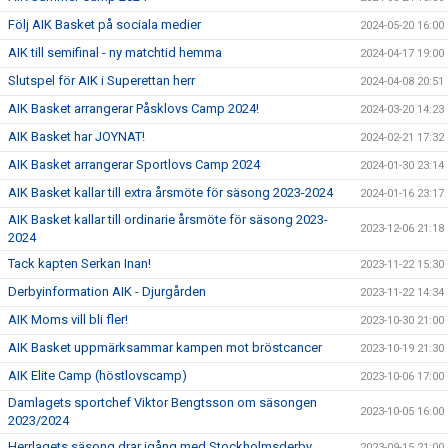
Följ AIK Basket på sociala medier
2024-05-20 16:00
AIK till semifinal - ny matchtid hemma
2024-04-17 19:00
Slutspel för AIK i Superettan herr
2024-04-08 20:51
AIK Basket arrangerar Påsklovs Camp 2024!
2024-03-20 14:23
AIK Basket har JOYNAT!
2024-02-21 17:32
AIK Basket arrangerar Sportlovs Camp 2024
2024-01-30 23:14
AIK Basket kallar till extra årsmöte för säsong 2023-2024
2024-01-16 23:17
AIK Basket kallar till ordinarie årsmöte för säsong 2023-
2023-12-06 21:18
2024
Tack kapten Serkan Inan!
2023-11-22 15:30
Derbyinformation AIK - Djurgården
2023-11-22 14:34
AIK Moms vill bli fler!
2023-10-30 21:00
AIK Basket uppmärksammar kampen mot bröstcancer
2023-10-19 21:30
AIK Elite Camp (höstlovscamp)
2023-10-06 17:00
Damlagets sportchef Viktor Bengtsson om säsongen
2023-10-05 16:00
2023/2024
Herrlagets säsong drar igång med Stockholmsderby
2023-09-15 21:00