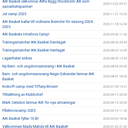
AIK Basket välkomnar Allfix Bygg Stockholm AB som
2025-12-03 09:21
samarbetspartner!
Jul camp 2025
2025-11-21 15:02
AIK Basket kallar till ordinarie årsmöte för säsong 2024-
2025-11-18 16:04
2025.
AIK Baskets Höstlovs Camp!
2025-09-30 11:56
Träningsmatcher AIK Basket Damlaget
2025-08-25 09:44
Träningsmatcher AIK Basket Herrlaget
2025-08-22 16:00
Lägenheter sökes
2025-08-20 13:33
Ny Barn- och ungdomsansvarig i AIK Basket
2025-08-04 09:00
Barn- och ungdomsansvarig Negin Eskender lämnar AIK
2025-08-01 18:06
Basket
Kickoff-camp med Tiffany Brown!
2025-07-30 19:21
Tillsättning av Klubbchef
2025-04-15 20:00
Mark Celedon lämnar AIK för nya utmaningar
2025-04-14 20:00
Påsklovscamp 2025
2025-03-14 11:20
AIK Basket fyller 10 år!
2025-03-05 18:06
Välkommen Mady Mahdy till AIK Basket!
2025-01-03 21:00