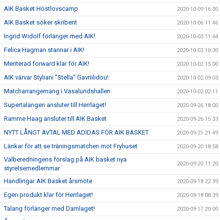
AIK Basket Höstlovscamp
2020-10-09 16:30
AIK Basket söker skribent
2020-10-06 11:46
Ingrid Widolf förlänger med AIK!
2020-10-03 11:44
Felica Hagman stannar i AIK!
2020-10-03 10:30
Meriterad forward klar för AIK!
2020-10-02 15:00
AIK värvar Styliani "Stella" Gavriilidou!
2020-10-02 09:03
Matcharrangemang i Vasalundshallen
2020-10-02 02:11
Supertalangen ansluter till Herrlaget!
2020-09-26 18:00
Ramme Haag ansluter till AIK Basket
2020-09-26 15:33
NYTT LÅNGT AVTAL MED ADIDAS FÖR AIK BASKET
2020-09-21 21:49
Länkar för att se träningsmatchen mot Fryhuset
2020-09-20 18:58
Valberedningens förslag på AIK basket nya
2020-09-20 11:20
styrelsemedlemmar
Handlingar AIK Basket årsmöte
2020-09-18 22:39
Egen produkt klar för Herrlaget!
2020-09-18 08:39
Talang förlänger med Damlaget!
2020-09-17 20:00