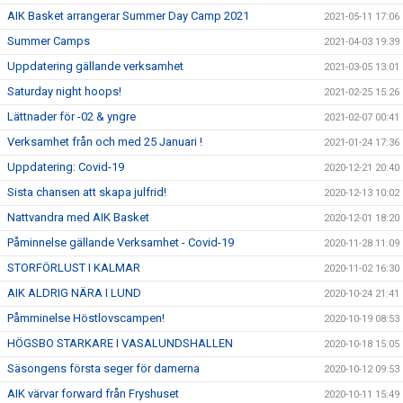
AIK Basket arrangerar Summer Day Camp 2021
2021-05-11 17:06
Summer Camps
2021-04-03 19:39
Uppdatering gällande verksamhet
2021-03-05 13:01
Saturday night hoops!
2021-02-25 15:26
Lättnader för -02 & yngre
2021-02-07 00:41
Verksamhet från och med 25 Januari !
2021-01-24 17:36
Uppdatering: Covid-19
2020-12-21 20:40
Sista chansen att skapa julfrid!
2020-12-13 10:02
Nattvandra med AIK Basket
2020-12-01 18:20
Påminnelse gällande Verksamhet - Covid-19
2020-11-28 11:09
STORFÖRLUST I KALMAR
2020-11-02 16:30
AIK ALDRIG NÄRA I LUND
2020-10-24 21:41
Påmminelse Höstlovscampen!
2020-10-19 08:53
HÖGSBO STARKARE I VASALUNDSHALLEN
2020-10-18 15:05
Säsongens första seger för damerna
2020-10-12 09:53
AIK värvar forward från Fryshuset
2020-10-11 15:49