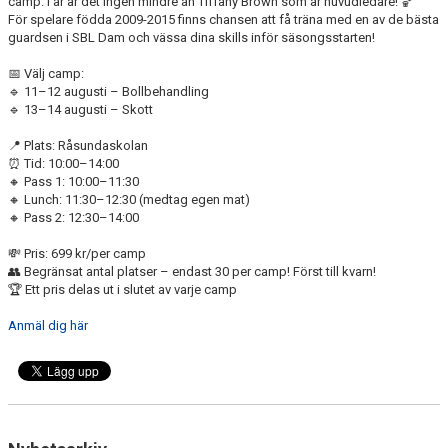
camp. I år är det ingen mindre än Tiffany Brown som är huvudledare! 🏀
AVGIFTER
För spelare födda 2009-2015 finns chansen att få träna med en av de bästa
guardsen i SBL Dam och vässa dina skills inför säsongsstarten!
BLI MEDLEM
📅 Välj camp:
🔹 11–12 augusti – Bollbehandling
FRITIDSKORTET
🔹 13–14 augusti – Skott
PARTNERS
📍 Plats: Råsundaskolan
⏰ Tid: 10:00–14:00
🔸 Pass 1: 10:00–11:30
KÖP BILJETTER
🔸 Lunch: 11:30–12:30 (medtag egen mat)
🔸 Pass 2: 12:30–14:00
SHOP
💸 Pris: 699 kr/per camp
👥 Begränsat antal platser – endast 30 per camp! Först till kvarn!
AIK.SE
🏆 Ett pris delas ut i slutet av varje camp
Anmäl dig här