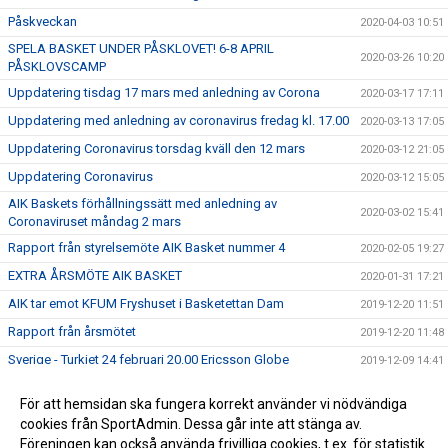
Påskveckan
2020-04-03 10:51
SPELA BASKET UNDER PÅSKLOVET! 6-8 APRIL
2020-03-26 10:20
PÅSKLOVSCAMP
Uppdatering tisdag 17 mars med anledning av Corona
2020-03-17 17:11
Uppdatering med anledning av coronavirus fredag kl. 17.00
2020-03-13 17:05
Uppdatering Coronavirus torsdag kväll den 12 mars
2020-03-12 21:05
Uppdatering Coronavirus
2020-03-12 15:05
AIK Baskets förhållningssätt med anledning av
2020-03-02 15:41
Coronaviruset måndag 2 mars
Rapport från styrelsemöte AIK Basket nummer 4
2020-02-05 19:27
EXTRA ÅRSMÖTE AIK BASKET
2020-01-31 17:21
AIK tar emot KFUM Fryshuset i Basketettan Dam
2019-12-20 11:51
Rapport från årsmötet
2019-12-20 11:48
Sverige - Turkiet 24 februari 20.00 Ericsson Globe
2019-12-09 14:41
ÅRSMÖTE AIK BASKET 2019
2019-12-05 16:15
För att hemsidan ska fungera korrekt använder vi nödvändiga
ANMÄL DIG TILL SOMMARENS SVETTIGASTE LÄGER –
cookies från SportAdmin. Dessa går inte att stänga av.
2019-12-05 16:08
GNAGET BASKETBALL CAMP!
Föreningen kan också använda frivilliga cookies, t.ex. för statistik