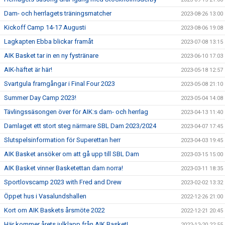
Dam- och herrlagets träningsmatcher
2023-08-26 13:00
Kickoff Camp 14-17 Augusti
2023-08-06 19:08
Lagkapten Ebba blickar framåt
2023-07-08 13:15
AIK Basket tar in en ny fystränare
2023-06-10 17:03
AIK-häftet är här!
2023-05-18 12:57
Svartgula framgångar i Final Four 2023
2023-05-08 21:10
Summer Day Camp 2023!
2023-05-04 14:08
Tävlingssäsongen över för AIK:s dam- och herrlag
2023-04-13 11:40
Damlaget ett stort steg närmare SBL Dam 2023/2024
2023-04-07 17:45
Slutspelsinformation för Superettan herr
2023-04-03 19:45
AIK Basket ansöker om att gå upp till SBL Dam
2023-03-15 15:00
AIK Basket vinner Basketettan dam norra!
2023-03-11 18:35
Sportlovscamp 2023 with Fred and Drew
2023-02-02 13:32
Öppet hus i Vasalundshallen
2022-12-26 21:00
Kort om AIK Baskets årsmöte 2022
2022-12-21 20:45
Här kommer årets julklapp från AIK Basket!
2022-12-20 22:55