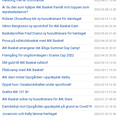
Hälsning från er ordförande
2022-06-21 13:06
Är du den som hjälper AIK Basket framåt mot toppen som
2022-05-28 16:30
styrelseledamot?
Ridwan Chowdhury blir ny huvudtränare för damlaget
2022-05-14 11:00
Viktor Bengtsson ny sportchef för AIK Basket Dam
2022-05-04 20:30
Basketprofilen Fred Drains ny huvudtränare för herrlaget
2022-05-03 21:00
Prova på rullstolsbasket med AIK Basket!
2022-04-29 20:30
AIK Basket arrangerar det årliga Summer Day Camp!
2022-04-22 20:07
Framgång för ungdomslagen i Scania Cup 2022
2022-04-20 20:00
SM-guld till AIK Basket rullstol!
2022-04-10 13:33
Påskcamp med AIK Basket!
2022-03-17 19:33
AIK dam möter Djurgården i uppskjutet derby
2022-02-21 19:00
Öppet hus i Vasalundshallen under sportlovet!
2022-02-18 16:30
Grattis AIK 131 år!
2022-02-15 07:00
AIK Basket söker ny huvudtränare för AIK Stars
2022-01-27 08:00
Damderbyt mot Djurgården uppskjutet på grund av Covid19
2022-01-22 18:34
Jovanovic och Kelly lämnar herrlaget
2022-01-20 21:00