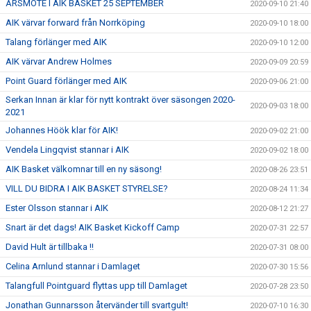
ÅRSMÖTE I AIK BASKET 25 SEPTEMBER
2020-09-10 21:40
AIK värvar forward från Norrköping
2020-09-10 18:00
Talang förlänger med AIK
2020-09-10 12:00
AIK värvar Andrew Holmes
2020-09-09 20:59
Point Guard förlänger med AIK
2020-09-06 21:00
Serkan Innan är klar för nytt kontrakt över säsongen 2020-
2020-09-03 18:00
2021
Johannes Höök klar för AIK!
2020-09-02 21:00
Vendela Lingqvist stannar i AIK
2020-09-02 18:00
AIK Basket välkomnar till en ny säsong!
2020-08-26 23:51
VILL DU BIDRA I AIK BASKET STYRELSE?
2020-08-24 11:34
Ester Olsson stannar i AIK
2020-08-12 21:27
Snart är det dags! AIK Basket Kickoff Camp
2020-07-31 22:57
David Hult är tillbaka !!
2020-07-31 08:00
Celina Arnlund stannar i Damlaget
2020-07-30 15:56
Talangfull Pointguard flyttas upp till Damlaget
2020-07-28 23:50
Jonathan Gunnarsson återvänder till svartgult!
2020-07-10 16:30