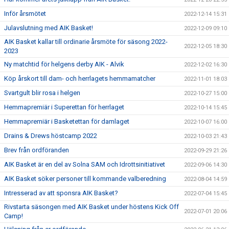
Inför årsmötet
2022-12-14 15:31
Julavslutning med AIK Basket!
2022-12-09 09:10
AIK Basket kallar till ordinarie årsmöte för säsong 2022-
2022-12-05 18:30
2023
Ny matchtid för helgens derby AIK - Alvik
2022-12-02 16:30
Köp årskort till dam- och herrlagets hemmamatcher
2022-11-01 18:03
Svartgult blir rosa i helgen
2022-10-27 15:00
Hemmapremiär i Superettan för herrlaget
2022-10-14 15:45
Hemmapremiär i Basketettan för damlaget
2022-10-07 16:00
Drains & Drews höstcamp 2022
2022-10-03 21:43
Brev från ordföranden
2022-09-29 21:26
AIK Basket är en del av Solna SAM och Idrottsinitiativet
2022-09-06 14:30
AIK Basket söker personer till kommande valberedning
2022-08-04 14:59
Intresserad av att sponsra AIK Basket?
2022-07-04 15:45
Rivstarta säsongen med AIK Basket under höstens Kick Off
2022-07-01 20:06
Camp!