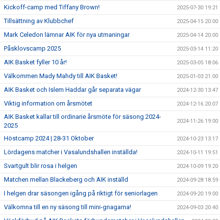
Kickoff-camp med Tiffany Brown!
2025-07-30 19:21
Tillsättning av Klubbchef
2025-04-15 20:00
Mark Celedon lämnar AIK för nya utmaningar
2025-04-14 20:00
Påsklovscamp 2025
2025-03-14 11:20
AIK Basket fyller 10 år!
2025-03-05 18:06
Välkommen Mady Mahdy till AIK Basket!
2025-01-03 21:00
AIK Basket och Islem Haddar går separata vägar
2024-12-30 13:47
Viktig information om årsmötet
2024-12-16 20:07
AIK Basket kallar till ordinarie årsmöte för säsong 2024-
2024-11-26 19:00
2025
Höstcamp 2024 | 28-31 Oktober
2024-10-23 13:17
Lördagens matcher i Vasalundshallen inställda!
2024-10-11 19:51
Svartgult blir rosa i helgen
2024-10-09 19:20
Matchen mellan Blackeberg och AIK inställd
2024-09-28 18:59
I helgen drar säsongen igång på riktigt för seniorlagen
2024-09-20 19:00
Välkomna till en ny säsong till mini-gnagarna!
2024-09-03 20:40