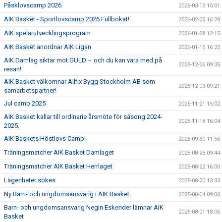
Påsklovscamp 2026
2026-03-13 15:01
AIK Basket - Sportlovscamp 2026 Fullbokat!
2026-02-05 16:28
AIK spelarutvecklingsprogram
2026-01-28 12:15
AIK Basket anordnar AIK Ligan
2026-01-16 16:25
AIK Damlag siktar mot GULD – och du kan vara med på
2025-12-26 09:35
resan!
AIK Basket välkomnar Allfix Bygg Stockholm AB som
2025-12-03 09:21
samarbetspartner!
Jul camp 2025
2025-11-21 15:02
AIK Basket kallar till ordinarie årsmöte för säsong 2024-
2025-11-18 16:04
2025.
AIK Baskets Höstlovs Camp!
2025-09-30 11:56
Träningsmatcher AIK Basket Damlaget
2025-08-25 09:44
Träningsmatcher AIK Basket Herrlaget
2025-08-22 16:00
Lägenheter sökes
2025-08-20 13:33
Ny Barn- och ungdomsansvarig i AIK Basket
2025-08-04 09:00
Barn- och ungdomsansvarig Negin Eskender lämnar AIK
2025-08-01 18:06
Basket