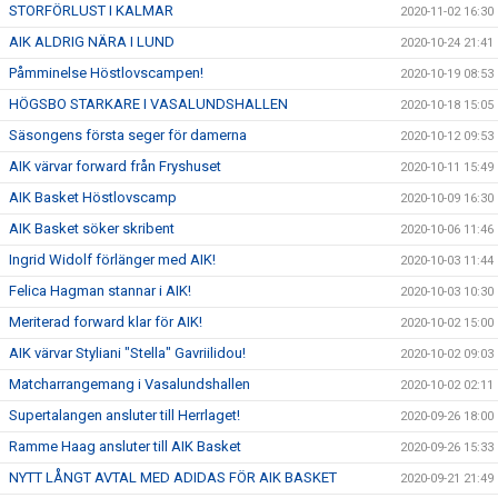
STORFÖRLUST I KALMAR
2020-11-02 16:30
AIK ALDRIG NÄRA I LUND
2020-10-24 21:41
Påmminelse Höstlovscampen!
2020-10-19 08:53
HÖGSBO STARKARE I VASALUNDSHALLEN
2020-10-18 15:05
Säsongens första seger för damerna
2020-10-12 09:53
AIK värvar forward från Fryshuset
2020-10-11 15:49
AIK Basket Höstlovscamp
2020-10-09 16:30
AIK Basket söker skribent
2020-10-06 11:46
Ingrid Widolf förlänger med AIK!
2020-10-03 11:44
Felica Hagman stannar i AIK!
2020-10-03 10:30
Meriterad forward klar för AIK!
2020-10-02 15:00
AIK värvar Styliani "Stella" Gavriilidou!
2020-10-02 09:03
Matcharrangemang i Vasalundshallen
2020-10-02 02:11
Supertalangen ansluter till Herrlaget!
2020-09-26 18:00
Ramme Haag ansluter till AIK Basket
2020-09-26 15:33
NYTT LÅNGT AVTAL MED ADIDAS FÖR AIK BASKET
2020-09-21 21:49