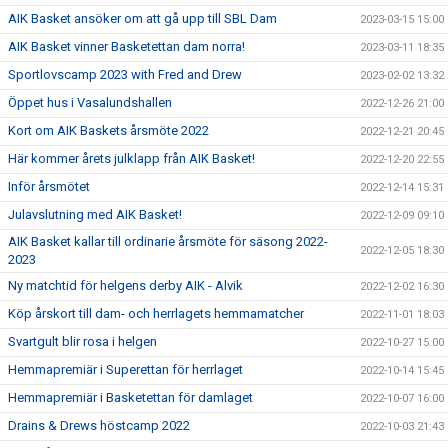
AIK Basket ansöker om att gå upp till SBL Dam
2023-03-15 15:00
AIK Basket vinner Basketettan dam norra!
2023-03-11 18:35
Sportlovscamp 2023 with Fred and Drew
2023-02-02 13:32
Öppet hus i Vasalundshallen
2022-12-26 21:00
Kort om AIK Baskets årsmöte 2022
2022-12-21 20:45
Här kommer årets julklapp från AIK Basket!
2022-12-20 22:55
Inför årsmötet
2022-12-14 15:31
Julavslutning med AIK Basket!
2022-12-09 09:10
AIK Basket kallar till ordinarie årsmöte för säsong 2022-
2022-12-05 18:30
2023
Ny matchtid för helgens derby AIK - Alvik
2022-12-02 16:30
Köp årskort till dam- och herrlagets hemmamatcher
2022-11-01 18:03
Svartgult blir rosa i helgen
2022-10-27 15:00
Hemmapremiär i Superettan för herrlaget
2022-10-14 15:45
Hemmapremiär i Basketettan för damlaget
2022-10-07 16:00
Drains & Drews höstcamp 2022
2022-10-03 21:43