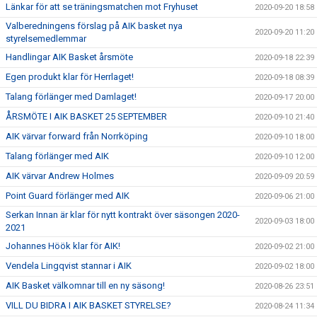
Länkar för att se träningsmatchen mot Fryhuset
2020-09-20 18:58
Valberedningens förslag på AIK basket nya
2020-09-20 11:20
styrelsemedlemmar
Handlingar AIK Basket årsmöte
2020-09-18 22:39
Egen produkt klar för Herrlaget!
2020-09-18 08:39
Talang förlänger med Damlaget!
2020-09-17 20:00
ÅRSMÖTE I AIK BASKET 25 SEPTEMBER
2020-09-10 21:40
AIK värvar forward från Norrköping
2020-09-10 18:00
Talang förlänger med AIK
2020-09-10 12:00
AIK värvar Andrew Holmes
2020-09-09 20:59
Point Guard förlänger med AIK
2020-09-06 21:00
Serkan Innan är klar för nytt kontrakt över säsongen 2020-
2020-09-03 18:00
2021
Johannes Höök klar för AIK!
2020-09-02 21:00
Vendela Lingqvist stannar i AIK
2020-09-02 18:00
AIK Basket välkomnar till en ny säsong!
2020-08-26 23:51
VILL DU BIDRA I AIK BASKET STYRELSE?
2020-08-24 11:34