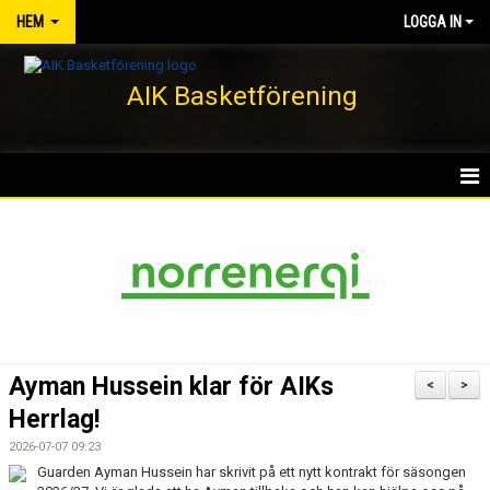
HEM
LOGGA IN
AIK Basketförening
HEM
NYHETER
KLUBBEN
KONTAKT
Ayman Hussein klar för AIKs
<
>
DOKUMENT
Herrlag!
2026-07-07 09:23
VÅRA LAG/TRÄNARE
Guarden Ayman Hussein har skrivit på ett nytt kontrakt för säsongen