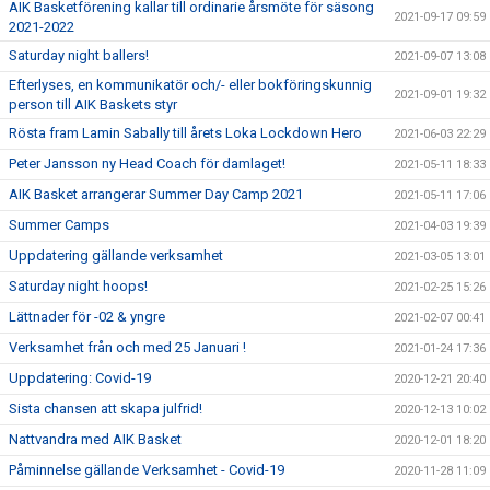
AIK Basketförening kallar till ordinarie årsmöte för säsong
2021-09-17 09:59
2021-2022
Saturday night ballers!
2021-09-07 13:08
Efterlyses, en kommunikatör och/- eller bokföringskunnig
2021-09-01 19:32
person till AIK Baskets styr
Rösta fram Lamin Sabally till årets Loka Lockdown Hero
2021-06-03 22:29
Peter Jansson ny Head Coach för damlaget!
2021-05-11 18:33
AIK Basket arrangerar Summer Day Camp 2021
2021-05-11 17:06
Summer Camps
2021-04-03 19:39
Uppdatering gällande verksamhet
2021-03-05 13:01
Saturday night hoops!
2021-02-25 15:26
Lättnader för -02 & yngre
2021-02-07 00:41
Verksamhet från och med 25 Januari !
2021-01-24 17:36
Uppdatering: Covid-19
2020-12-21 20:40
Sista chansen att skapa julfrid!
2020-12-13 10:02
Nattvandra med AIK Basket
2020-12-01 18:20
Påminnelse gällande Verksamhet - Covid-19
2020-11-28 11:09