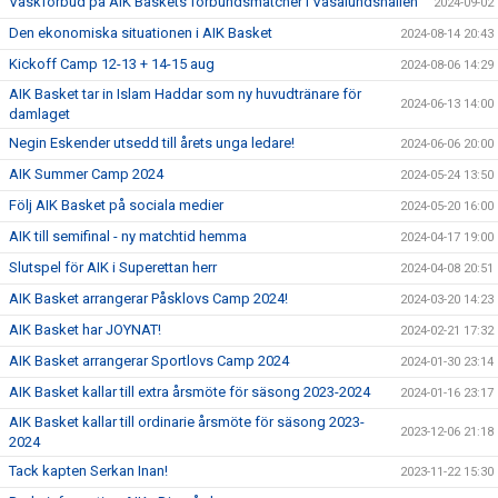
Väskförbud på AIK Baskets förbundsmatcher i Vasalundshallen
2024-09-02
Den ekonomiska situationen i AIK Basket
2024-08-14 20:43
Kickoff Camp 12-13 + 14-15 aug
2024-08-06 14:29
AIK Basket tar in Islam Haddar som ny huvudtränare för
2024-06-13 14:00
damlaget
Negin Eskender utsedd till årets unga ledare!
2024-06-06 20:00
AIK Summer Camp 2024
2024-05-24 13:50
Följ AIK Basket på sociala medier
2024-05-20 16:00
AIK till semifinal - ny matchtid hemma
2024-04-17 19:00
Slutspel för AIK i Superettan herr
2024-04-08 20:51
AIK Basket arrangerar Påsklovs Camp 2024!
2024-03-20 14:23
AIK Basket har JOYNAT!
2024-02-21 17:32
AIK Basket arrangerar Sportlovs Camp 2024
2024-01-30 23:14
AIK Basket kallar till extra årsmöte för säsong 2023-2024
2024-01-16 23:17
AIK Basket kallar till ordinarie årsmöte för säsong 2023-
2023-12-06 21:18
2024
Tack kapten Serkan Inan!
2023-11-22 15:30