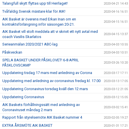
Talangfull skytt flyttas upp till Herrlaget!
2020-04-21 14:43
Tvåfaldig Svensk mästare klar för AIK!
2020-04-16 16:51
AIK Basket är överens med Erkan Inan om en
2020-04-15 16:51
kontraktsförlängning inför säsongen 20-21.
AIK Basket vill stolt meddela att vi skrivit ett nytt avtal med
2020-04-15 13:37
coach Vasilis Skarlatos
Serieanmälan 2020/2021 ABC-lag
2020-04-03 10:55
Påskveckan
2020-04-03 10:51
SPELA BASKET UNDER PÅSKLOVET! 6-8 APRIL
2020-03-26 10:20
PÅSKLOVSCAMP
Uppdatering tisdag 17 mars med anledning av Corona
2020-03-17 17:11
Uppdatering med anledning av coronavirus fredag kl. 17.00
2020-03-13 17:05
Uppdatering Coronavirus torsdag kväll den 12 mars
2020-03-12 21:05
Uppdatering Coronavirus
2020-03-12 15:05
AIK Baskets förhållningssätt med anledning av
2020-03-02 15:41
Coronaviruset måndag 2 mars
Rapport från styrelsemöte AIK Basket nummer 4
2020-02-05 19:27
EXTRA ÅRSMÖTE AIK BASKET
2020-01-31 17:21