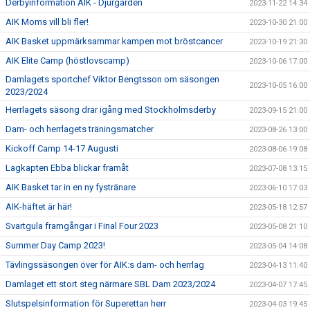
Derbyinformation AIK - Djurgården
2023-11-22 14:34
AIK Moms vill bli fler!
2023-10-30 21:00
AIK Basket uppmärksammar kampen mot bröstcancer
2023-10-19 21:30
AIK Elite Camp (höstlovscamp)
2023-10-06 17:00
Damlagets sportchef Viktor Bengtsson om säsongen
2023-10-05 16:00
2023/2024
Herrlagets säsong drar igång med Stockholmsderby
2023-09-15 21:00
Dam- och herrlagets träningsmatcher
2023-08-26 13:00
Kickoff Camp 14-17 Augusti
2023-08-06 19:08
Lagkapten Ebba blickar framåt
2023-07-08 13:15
AIK Basket tar in en ny fystränare
2023-06-10 17:03
AIK-häftet är här!
2023-05-18 12:57
Svartgula framgångar i Final Four 2023
2023-05-08 21:10
Summer Day Camp 2023!
2023-05-04 14:08
Tävlingssäsongen över för AIK:s dam- och herrlag
2023-04-13 11:40
Damlaget ett stort steg närmare SBL Dam 2023/2024
2023-04-07 17:45
Slutspelsinformation för Superettan herr
2023-04-03 19:45