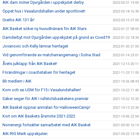
AIK dam möter Djurgården i uppskjutet derby
2022-02-21 19:00
Öppet hus i Vasalundshallen under sportlovet!
2022-02-18 16:30
Grattis AIK 131 år!
2022-02-15 07:00
AIK Basket söker ny huvudtränare för AIK Stars
2022-01-27 08:00
Damderbyt mot Djurgården uppskjutet på grund av Covid19
2022-01-22 18:34
Jovanovic och Kelly lämnar herrlaget
2022-01-20 21:00
Vid genomförande av matcharrangemang i Solna Stad
2022-01-14 23:01
Årets julklapp från AIK Basket!
2021-12-13 20:11
Förändringar i coachstaben för herrlaget
2021-11-23 11:00
Bli medlem i AIK
2021-10-26 08:43
Kom och se USM för F15 i Vasalundshallen!
2021-10-22 11:46
Säker seger för AIK i rullstolsbasketens premiär
2021-10-22 10:35
AIK Basket öppnar anmälan för HalloweenCamp!
2021-10-13 22:30
Kort om AIK Baskets årsmöte 2021-2022
2021-10-06 22:04
Norrenergi fortsätter samarbetet med AIK Basket
2021-09-30 16:19
AIK-RIG Mark uppskjuten
2021-09-25 13:18