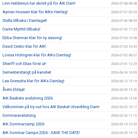
Linn Heldenius har skrivit på för AIK Dam!
2026-07-08 08:58
Ayman Hussein klar för AIKs Herrlag!
2026-07-07 09:23
Stella tillbaka i Damlaget!
2026-07-06 08:49
Dante Myrthil tillbaka!
2026-07-05 17:23
Ebba Stenman klar för ny säsong!
2026-07-04 10:58
David Cestic klar för AIK!
2026-07-03 10:39
Lovisa Holmgren klar för AIKs Damlag!
2026-07-02 08:57
Sheriff och Elias först ut!
2026-07-01 12:29
Semesterstängt på kansliet
2026-06-24 10:09
Lea Gnesutta klar för AIKs Damlag!
2026-06-12 15:19
Årets Eldsjäl
2026-06-09 15:25
AIK Baskets avslutning 2026.
2026-06-09 15:00
Välkommen på try-out hos AIK Basket Utveckling Dam!
2026-06-02 10:17
Sommaravslutning
2026-05-26 11:15
AIK Sommarcamp 2026
2026-05-19 10:39
AIK Sommar Camps 2026 - SAVE THE DATE!
2026-04-29 19:13