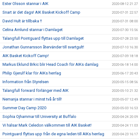
Ester Olsson stannar i AIK
2020-08-12 21:27
Snart är det dags! AIK Basket Kickoff Camp
2020-07-31 22:57
David Hult är tillbaka !!
2020-07-31 08:00
Celina Arnlund stannar i Damlaget
2020-07-30 15:56
Talangfull Pointguard flyttas upp till Damlaget
2020-07-28 23:50
Jonathan Gunnarsson återvänder till svartgult!
2020-07-10 16:30
AIK Basket Kickoff Camp!
2020-07-09 18:18
Markus Eklund Brkic blir Head Coach för AIKs damlag
2020-06-18 14:00
Philip Gjerulf klar för AIKs herrlag
2020-06-17 20:43
Information från Styrelsen
2020-05-15 08:56
Talangfull forward förlänger med AIK
2020-05-10 21:32
Nemanja stannar i minst två år till!
2020-05-07 12:49
Summer Day Camp 2020
2020-05-03 16:53
Sophia Ojhammar till University at Buffalo
2020-04-24 20:09
Vi hälsar Mark Celedon välkommen till AIK Basket!
2020-04-24 11:03
Pointguard flyttas upp från de egna leden till AIKs herrlag
2020-04-23 16:17