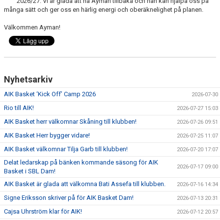
2026/27. Vi är glada att ha Ayman tillbaka och han kan hjälpa oss på
AVGIFTER
många sätt och ger oss en härlig energi och oberäknelighet på planen.
Välkommen Ayman!
BLI MEDLEM
FRITIDSKORTET
PARTNERS
Nyhetsarkiv
KÖP BILJETTER
AIK Basket ‘Kick Off’ Camp 2026
2026-07-30
Rio till AIK!
2026-07-27 15:03
SHOP
AIK Basket herr välkomnar Skåning till klubben!
2026-07-26 09:51
AIK.SE
AIK Basket Herr bygger vidare!
2026-07-25 11:07
AIK Basket välkomnar Tilja Garb till klubben!
2026-07-20 17:07
Delat ledarskap på bänken kommande säsong för AIK
2026-07-17 09:00
Basket i SBL Dam!
AIK Basket är glada att välkomna Bati Assefa till klubben.
2026-07-16 14:34
Signe Eriksson skriver på för AIK Basket Dam!
2026-07-13 20:31
Cajsa Uhrström klar för AIK!
2026-07-12 20:57