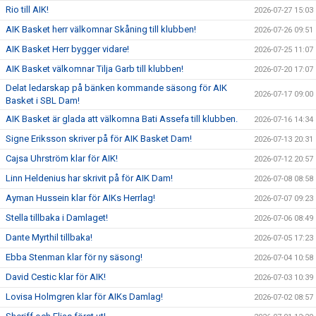
Rio till AIK!
2026-07-27 15:03
AIK Basket herr välkomnar Skåning till klubben!
2026-07-26 09:51
AIK Basket Herr bygger vidare!
2026-07-25 11:07
AIK Basket välkomnar Tilja Garb till klubben!
2026-07-20 17:07
Delat ledarskap på bänken kommande säsong för AIK
2026-07-17 09:00
Basket i SBL Dam!
AIK Basket är glada att välkomna Bati Assefa till klubben.
2026-07-16 14:34
Signe Eriksson skriver på för AIK Basket Dam!
2026-07-13 20:31
Cajsa Uhrström klar för AIK!
2026-07-12 20:57
Linn Heldenius har skrivit på för AIK Dam!
2026-07-08 08:58
Ayman Hussein klar för AIKs Herrlag!
2026-07-07 09:23
Stella tillbaka i Damlaget!
2026-07-06 08:49
Dante Myrthil tillbaka!
2026-07-05 17:23
Ebba Stenman klar för ny säsong!
2026-07-04 10:58
David Cestic klar för AIK!
2026-07-03 10:39
Lovisa Holmgren klar för AIKs Damlag!
2026-07-02 08:57