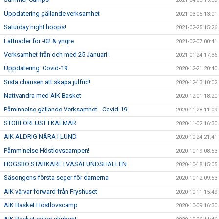
2021-04-03 19:39
Uppdatering gällande verksamhet
2021-03-05 13:01
Saturday night hoops!
2021-02-25 15:26
Lättnader för -02 & yngre
2021-02-07 00:41
Verksamhet från och med 25 Januari !
2021-01-24 17:36
Uppdatering: Covid-19
2020-12-21 20:40
Sista chansen att skapa julfrid!
2020-12-13 10:02
Nattvandra med AIK Basket
2020-12-01 18:20
Påminnelse gällande Verksamhet - Covid-19
2020-11-28 11:09
STORFÖRLUST I KALMAR
2020-11-02 16:30
AIK ALDRIG NÄRA I LUND
2020-10-24 21:41
Påmminelse Höstlovscampen!
2020-10-19 08:53
HÖGSBO STARKARE I VASALUNDSHALLEN
2020-10-18 15:05
Säsongens första seger för damerna
2020-10-12 09:53
AIK värvar forward från Fryshuset
2020-10-11 15:49
AIK Basket Höstlovscamp
2020-10-09 16:30
AIK Basket söker skribent