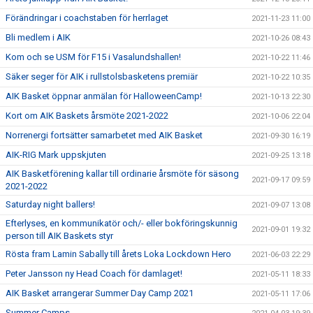
Förändringar i coachstaben för herrlaget
2021-11-23 11:00
Bli medlem i AIK
2021-10-26 08:43
Kom och se USM för F15 i Vasalundshallen!
2021-10-22 11:46
Säker seger för AIK i rullstolsbasketens premiär
2021-10-22 10:35
AIK Basket öppnar anmälan för HalloweenCamp!
2021-10-13 22:30
Kort om AIK Baskets årsmöte 2021-2022
2021-10-06 22:04
Norrenergi fortsätter samarbetet med AIK Basket
2021-09-30 16:19
AIK-RIG Mark uppskjuten
2021-09-25 13:18
AIK Basketförening kallar till ordinarie årsmöte för säsong
2021-09-17 09:59
2021-2022
Saturday night ballers!
2021-09-07 13:08
Efterlyses, en kommunikatör och/- eller bokföringskunnig
2021-09-01 19:32
person till AIK Baskets styr
Rösta fram Lamin Sabally till årets Loka Lockdown Hero
2021-06-03 22:29
Peter Jansson ny Head Coach för damlaget!
2021-05-11 18:33
AIK Basket arrangerar Summer Day Camp 2021
2021-05-11 17:06
Summer Camps