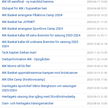
AIK till semifinal - ny matchtid hemma
2024-04-17 19:00
Slutspel för AIK i Superettan herr
2024-04-08 20:51
AIK Basket arrangerar Påsklovs Camp 2024!
2024-03-20 14:23
AIK Basket har JOYNAT!
2024-02-21 17:32
AIK Basket arrangerar Sportlovs Camp 2024
2024-01-30 23:14
AIK Basket kallar till extra årsmöte för säsong 2023-2024
2024-01-16 23:17
AIK Basket kallar till ordinarie årsmöte för säsong 2023-
2023-12-06 21:18
2024
Tack kapten Serkan Inan!
2023-11-22 15:30
Derbyinformation AIK - Djurgården
2023-11-22 14:34
AIK Moms vill bli fler!
2023-10-30 21:00
AIK Basket uppmärksammar kampen mot bröstcancer
2023-10-19 21:30
AIK Elite Camp (höstlovscamp)
2023-10-06 17:00
Damlagets sportchef Viktor Bengtsson om säsongen
2023-10-05 16:00
2023/2024
Herrlagets säsong drar igång med Stockholmsderby
2023-09-15 21:00
Dam- och herrlagets träningsmatcher
2023-08-26 13:00