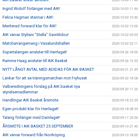
2020-10-06 11:46
Ingrid Widolf förlänger med AIK!
2020-10-03 11:44
Felica Hagman stannar i AIK!
2020-10-03 10:30
Meriterad forward klar för AIK!
2020-10-02 15:00
AIK värvar Styliani "Stella" Gavriilidou!
2020-10-02 09:03
Matcharrangemang i Vasalundshallen
2020-10-02 02:11
Supertalangen ansluter till Herrlaget!
2020-09-26 18:00
Ramme Haag ansluter till AIK Basket
2020-09-26 15:33
NYTT LÅNGT AVTAL MED ADIDAS FÖR AIK BASKET
2020-09-21 21:49
Länkar för att se träningsmatchen mot Fryhuset
2020-09-20 18:58
Valberedningens förslag på AIK basket nya
2020-09-20 11:20
styrelsemedlemmar
Handlingar AIK Basket årsmöte
2020-09-18 22:39
Egen produkt klar för Herrlaget!
2020-09-18 08:39
Talang förlänger med Damlaget!
2020-09-17 20:00
ÅRSMÖTE I AIK BASKET 25 SEPTEMBER
2020-09-10 21:40
AIK värvar forward från Norrköping
2020-09-10 18:00