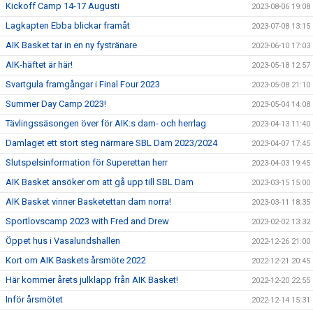
Kickoff Camp 14-17 Augusti
2023-08-06 19:08
Lagkapten Ebba blickar framåt
2023-07-08 13:15
AIK Basket tar in en ny fystränare
2023-06-10 17:03
AIK-häftet är här!
2023-05-18 12:57
Svartgula framgångar i Final Four 2023
2023-05-08 21:10
Summer Day Camp 2023!
2023-05-04 14:08
Tävlingssäsongen över för AIK:s dam- och herrlag
2023-04-13 11:40
Damlaget ett stort steg närmare SBL Dam 2023/2024
2023-04-07 17:45
Slutspelsinformation för Superettan herr
2023-04-03 19:45
AIK Basket ansöker om att gå upp till SBL Dam
2023-03-15 15:00
AIK Basket vinner Basketettan dam norra!
2023-03-11 18:35
Sportlovscamp 2023 with Fred and Drew
2023-02-02 13:32
Öppet hus i Vasalundshallen
2022-12-26 21:00
Kort om AIK Baskets årsmöte 2022
2022-12-21 20:45
Här kommer årets julklapp från AIK Basket!
2022-12-20 22:55
Inför årsmötet
2022-12-14 15:31