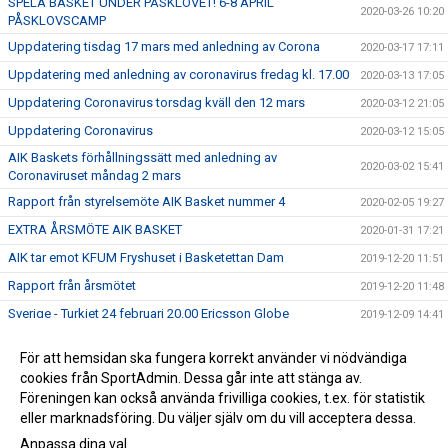
SPELA BASKET UNDER PÅSKLOVET! 6-8 APRIL
2020-03-26 10:20
PÅSKLOVSCAMP
Uppdatering tisdag 17 mars med anledning av Corona
2020-03-17 17:11
Uppdatering med anledning av coronavirus fredag kl. 17.00
2020-03-13 17:05
Uppdatering Coronavirus torsdag kväll den 12 mars
2020-03-12 21:05
Uppdatering Coronavirus
2020-03-12 15:05
AIK Baskets förhållningssätt med anledning av
2020-03-02 15:41
Coronaviruset måndag 2 mars
Rapport från styrelsemöte AIK Basket nummer 4
2020-02-05 19:27
EXTRA ÅRSMÖTE AIK BASKET
2020-01-31 17:21
AIK tar emot KFUM Fryshuset i Basketettan Dam
2019-12-20 11:51
Rapport från årsmötet
2019-12-20 11:48
Sverige - Turkiet 24 februari 20.00 Ericsson Globe
2019-12-09 14:41
ÅRSMÖTE AIK BASKET 2019
2019-12-05 16:15
För att hemsidan ska fungera korrekt använder vi nödvändiga
ANMÄL DIG TILL SOMMARENS SVETTIGASTE LÄGER –
cookies från SportAdmin. Dessa går inte att stänga av.
2019-12-05 16:08
GNAGET BASKETBALL CAMP!
Föreningen kan också använda frivilliga cookies, t.ex. för statistik
eller marknadsföring. Du väljer själv om du vill acceptera dessa.
Anpassa dina val