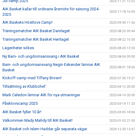
Jul camp 2025
2025-11-21 15:02
AIK Basket kallar till ordinarie årsmöte för säsong 2024-
2025-11-18 16:04
2025.
AIK Baskets Höstlovs Camp!
2025-09-30 11:56
Träningsmatcher AIK Basket Damlaget
2025-08-25 09:44
Träningsmatcher AIK Basket Herrlaget
2025-08-22 16:00
Lägenheter sökes
2025-08-20 13:33
Ny Barn- och ungdomsansvarig i AIK Basket
2025-08-04 09:00
Barn- och ungdomsansvarig Negin Eskender lämnar AIK
2025-08-01 18:06
Basket
Kickoff-camp med Tiffany Brown!
2025-07-30 19:21
Tillsättning av Klubbchef
2025-04-15 20:00
Mark Celedon lämnar AIK för nya utmaningar
2025-04-14 20:00
Påsklovscamp 2025
2025-03-14 11:20
AIK Basket fyller 10 år!
2025-03-05 18:06
Välkommen Mady Mahdy till AIK Basket!
2025-01-03 21:00
AIK Basket och Islem Haddar går separata vägar
2024-12-30 13:47