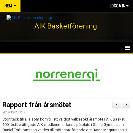
HEM
LOGGA IN
AIK Basketförening
HEM
NYHETER
KLUBBEN
KONTAKT
Rapport från årsmötet
<
>
DOKUMENT
2019-12-20 11:48
Stort tack till alla som kom till ett väldigt välbesökt årsmöte i AIK Basket.
VÅRA LAG/TRÄNARE
100 röstberättigade AIK-medlemmar fanns på plats i Solna Gymnasium.
Daniel Torbjörnsson valdes till mötesordförande och Anna Magnusson till