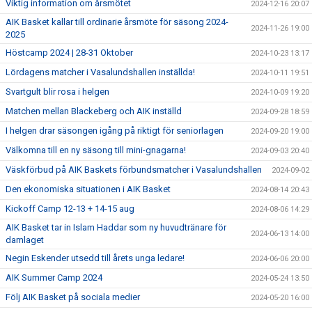
Viktig information om årsmötet
2024-12-16 20:07
AIK Basket kallar till ordinarie årsmöte för säsong 2024-
2024-11-26 19:00
2025
Höstcamp 2024 | 28-31 Oktober
2024-10-23 13:17
Lördagens matcher i Vasalundshallen inställda!
2024-10-11 19:51
Svartgult blir rosa i helgen
2024-10-09 19:20
Matchen mellan Blackeberg och AIK inställd
2024-09-28 18:59
I helgen drar säsongen igång på riktigt för seniorlagen
2024-09-20 19:00
Välkomna till en ny säsong till mini-gnagarna!
2024-09-03 20:40
Väskförbud på AIK Baskets förbundsmatcher i Vasalundshallen
2024-09-02
Den ekonomiska situationen i AIK Basket
2024-08-14 20:43
Kickoff Camp 12-13 + 14-15 aug
2024-08-06 14:29
AIK Basket tar in Islam Haddar som ny huvudtränare för
2024-06-13 14:00
damlaget
Negin Eskender utsedd till årets unga ledare!
2024-06-06 20:00
AIK Summer Camp 2024
2024-05-24 13:50
Följ AIK Basket på sociala medier
2024-05-20 16:00