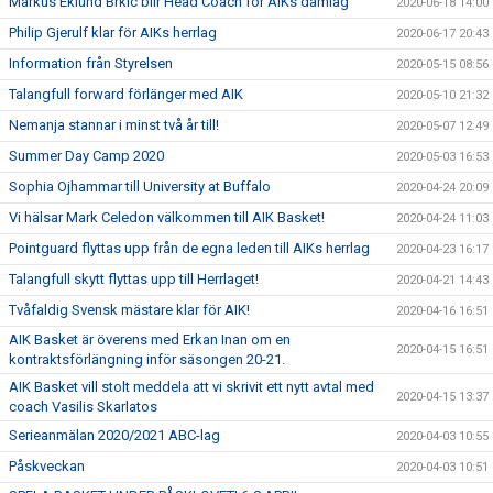
Markus Eklund Brkic blir Head Coach för AIKs damlag
2020-06-18 14:00
Philip Gjerulf klar för AIKs herrlag
2020-06-17 20:43
Information från Styrelsen
2020-05-15 08:56
Talangfull forward förlänger med AIK
2020-05-10 21:32
Nemanja stannar i minst två år till!
2020-05-07 12:49
Summer Day Camp 2020
2020-05-03 16:53
Sophia Ojhammar till University at Buffalo
2020-04-24 20:09
Vi hälsar Mark Celedon välkommen till AIK Basket!
2020-04-24 11:03
Pointguard flyttas upp från de egna leden till AIKs herrlag
2020-04-23 16:17
Talangfull skytt flyttas upp till Herrlaget!
2020-04-21 14:43
Tvåfaldig Svensk mästare klar för AIK!
2020-04-16 16:51
AIK Basket är överens med Erkan Inan om en
2020-04-15 16:51
kontraktsförlängning inför säsongen 20-21.
AIK Basket vill stolt meddela att vi skrivit ett nytt avtal med
2020-04-15 13:37
coach Vasilis Skarlatos
Serieanmälan 2020/2021 ABC-lag
2020-04-03 10:55
Påskveckan
2020-04-03 10:51