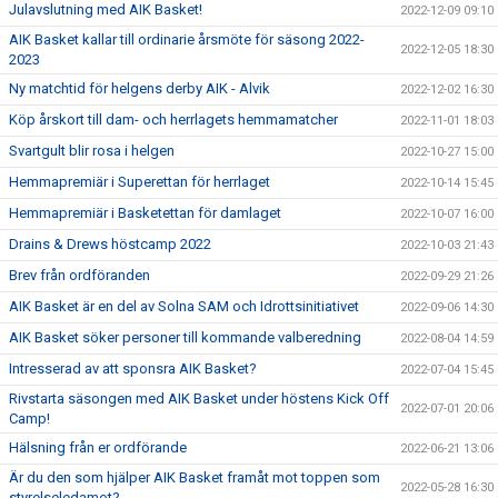
Julavslutning med AIK Basket!
2022-12-09 09:10
AIK Basket kallar till ordinarie årsmöte för säsong 2022-
2022-12-05 18:30
2023
Ny matchtid för helgens derby AIK - Alvik
2022-12-02 16:30
Köp årskort till dam- och herrlagets hemmamatcher
2022-11-01 18:03
Svartgult blir rosa i helgen
2022-10-27 15:00
Hemmapremiär i Superettan för herrlaget
2022-10-14 15:45
Hemmapremiär i Basketettan för damlaget
2022-10-07 16:00
Drains & Drews höstcamp 2022
2022-10-03 21:43
Brev från ordföranden
2022-09-29 21:26
AIK Basket är en del av Solna SAM och Idrottsinitiativet
2022-09-06 14:30
AIK Basket söker personer till kommande valberedning
2022-08-04 14:59
Intresserad av att sponsra AIK Basket?
2022-07-04 15:45
Rivstarta säsongen med AIK Basket under höstens Kick Off
2022-07-01 20:06
Camp!
Hälsning från er ordförande
2022-06-21 13:06
Är du den som hjälper AIK Basket framåt mot toppen som
2022-05-28 16:30
styrelseledamot?