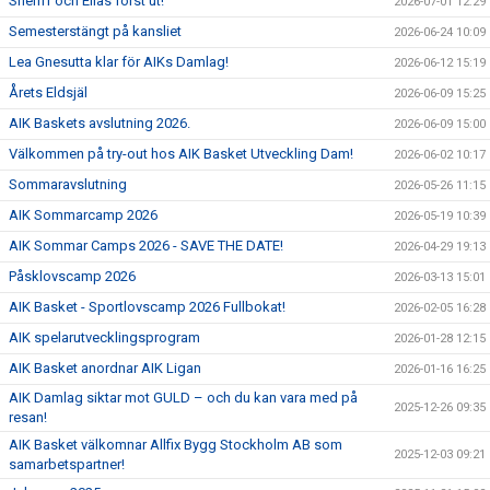
Sheriff och Elias först ut!
2026-07-01 12:29
Semesterstängt på kansliet
2026-06-24 10:09
Lea Gnesutta klar för AIKs Damlag!
2026-06-12 15:19
Årets Eldsjäl
2026-06-09 15:25
AIK Baskets avslutning 2026.
2026-06-09 15:00
Välkommen på try-out hos AIK Basket Utveckling Dam!
2026-06-02 10:17
Sommaravslutning
2026-05-26 11:15
AIK Sommarcamp 2026
2026-05-19 10:39
AIK Sommar Camps 2026 - SAVE THE DATE!
2026-04-29 19:13
Påsklovscamp 2026
2026-03-13 15:01
AIK Basket - Sportlovscamp 2026 Fullbokat!
2026-02-05 16:28
AIK spelarutvecklingsprogram
2026-01-28 12:15
AIK Basket anordnar AIK Ligan
2026-01-16 16:25
AIK Damlag siktar mot GULD – och du kan vara med på
2025-12-26 09:35
resan!
AIK Basket välkomnar Allfix Bygg Stockholm AB som
2025-12-03 09:21
samarbetspartner!