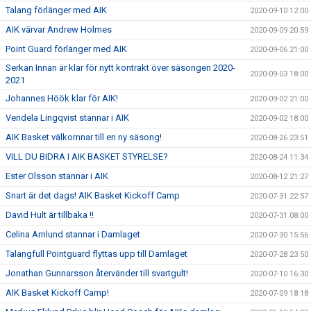
Talang förlänger med AIK
2020-09-10 12:00
AIK värvar Andrew Holmes
2020-09-09 20:59
Point Guard förlänger med AIK
2020-09-06 21:00
Serkan Innan är klar för nytt kontrakt över säsongen 2020-
2020-09-03 18:00
2021
Johannes Höök klar för AIK!
2020-09-02 21:00
Vendela Lingqvist stannar i AIK
2020-09-02 18:00
AIK Basket välkomnar till en ny säsong!
2020-08-26 23:51
VILL DU BIDRA I AIK BASKET STYRELSE?
2020-08-24 11:34
Ester Olsson stannar i AIK
2020-08-12 21:27
Snart är det dags! AIK Basket Kickoff Camp
2020-07-31 22:57
David Hult är tillbaka !!
2020-07-31 08:00
Celina Arnlund stannar i Damlaget
2020-07-30 15:56
Talangfull Pointguard flyttas upp till Damlaget
2020-07-28 23:50
Jonathan Gunnarsson återvänder till svartgult!
2020-07-10 16:30
AIK Basket Kickoff Camp!
2020-07-09 18:18