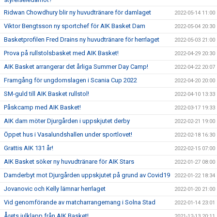
Ridwan Chowdhury blir ny huvudtränare för damlaget
2022-05-14 11:00
Viktor Bengtsson ny sportchef för AIK Basket Dam
2022-05-04 20:30
Basketprofilen Fred Drains ny huvudtränare för herrlaget
2022-05-03 21:00
Prova på rullstolsbasket med AIK Basket!
2022-04-29 20:30
AIK Basket arrangerar det årliga Summer Day Camp!
2022-04-22 20:07
Framgång för ungdomslagen i Scania Cup 2022
2022-04-20 20:00
SM-guld till AIK Basket rullstol!
2022-04-10 13:33
Påskcamp med AIK Basket!
2022-03-17 19:33
AIK dam möter Djurgården i uppskjutet derby
2022-02-21 19:00
Öppet hus i Vasalundshallen under sportlovet!
2022-02-18 16:30
Grattis AIK 131 år!
2022-02-15 07:00
AIK Basket söker ny huvudtränare för AIK Stars
2022-01-27 08:00
Damderbyt mot Djurgården uppskjutet på grund av Covid19
2022-01-22 18:34
Jovanovic och Kelly lämnar herrlaget
2022-01-20 21:00
Vid genomförande av matcharrangemang i Solna Stad
2022-01-14 23:01
Årets julklapp från AIK Basket!
2021-12-13 20:11