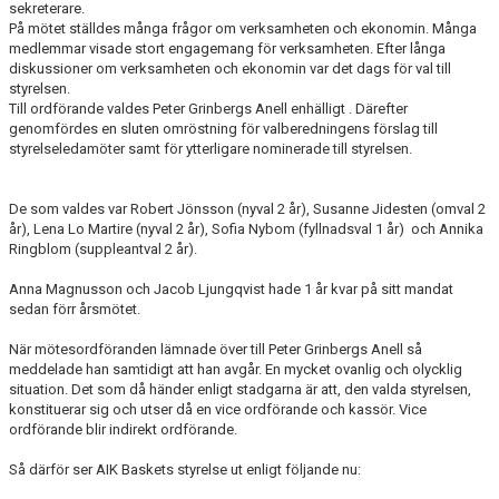
sekreterare.
AVGIFTER
På mötet ställdes många frågor om verksamheten och ekonomin. Många
medlemmar visade stort engagemang för verksamheten. Efter långa
BLI MEDLEM
diskussioner om verksamheten och ekonomin var det dags för val till
styrelsen.
Till ordförande valdes Peter Grinbergs Anell enhälligt . Därefter
FRITIDSKORTET
genomfördes en sluten omröstning för valberedningens förslag till
styrelseledamöter samt för ytterligare nominerade till styrelsen.
PARTNERS
KÖP BILJETTER
De som valdes var Robert Jönsson (nyval 2 år), Susanne Jidesten (omval 2
år), Lena Lo Martire (nyval 2 år), Sofia Nybom (fyllnadsval 1 år) och Annika
Ringblom (suppleantval 2 år).
SHOP
Anna Magnusson och Jacob Ljungqvist hade 1 år kvar på sitt mandat
AIK.SE
sedan förr årsmötet.
När mötesordföranden lämnade över till Peter Grinbergs Anell så
meddelade han samtidigt att han avgår. En mycket ovanlig och olycklig
situation. Det som då händer enligt stadgarna är att, den valda styrelsen,
konstituerar sig och utser då en vice ordförande och kassör. Vice
ordförande blir indirekt ordförande.
Så därför ser AIK Baskets styrelse ut enligt följande nu: