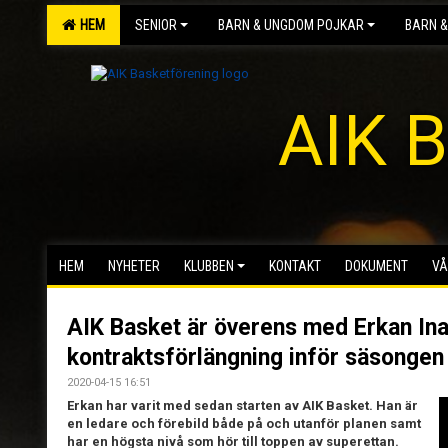
HEM
SENIOR
BARN & UNGDOM POJKAR
BARN &
AIK B
HEM
NYHETER
KLUBBEN
KONTAKT
DOKUMENT
VÅ
AIK Basket är överens med Erkan In
kontraktsförlängning inför säsongen
2020-04-15 16:51
Erkan har varit med sedan starten av AIK Basket. Han är
en ledare och förebild både på och utanför planen samt
har en högsta nivå som hör till toppen av superettan.