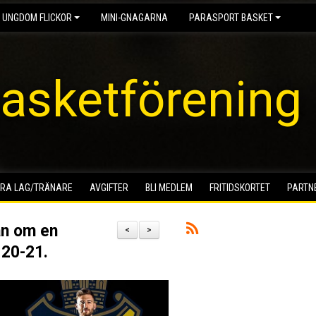
 UNGDOM FLICKOR
MINI-GNAGARNA
PARASPORT BASKET
asketförening
RA LAG/TRÄNARE
AVGIFTER
BLI MEDLEM
FRITIDSKORTET
PARTN
an om en
<
>
 20-21.