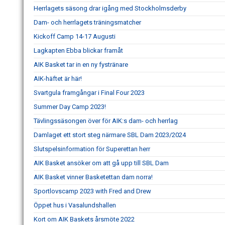
Herrlagets säsong drar igång med Stockholmsderby
Dam- och herrlagets träningsmatcher
Kickoff Camp 14-17 Augusti
Lagkapten Ebba blickar framåt
AIK Basket tar in en ny fystränare
AIK-häftet är här!
Svartgula framgångar i Final Four 2023
Summer Day Camp 2023!
Tävlingssäsongen över för AIK:s dam- och herrlag
Damlaget ett stort steg närmare SBL Dam 2023/2024
Slutspelsinformation för Superettan herr
AIK Basket ansöker om att gå upp till SBL Dam
AIK Basket vinner Basketettan dam norra!
Sportlovscamp 2023 with Fred and Drew
Öppet hus i Vasalundshallen
Kort om AIK Baskets årsmöte 2022