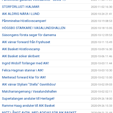
STORFÖRLUST I KALMAR
2020-11-02 16:30
AIK ALDRIG NÄRA I LUND
2020-10-24 21:41
Påmminelse Höstlovscampen!
2020-10-19 08:53
HÖGSBO STARKARE I VASALUNDSHALLEN
2020-10-18 15:05
Säsongens första seger för damerna
2020-10-12 09:53
AIK värvar forward från Fryshuset
2020-10-11 15:49
AIK Basket Höstlovscamp
2020-10-09 16:30
AIK Basket söker skribent
2020-10-06 11:46
Ingrid Widolf förlänger med AIK!
2020-10-03 11:44
Felica Hagman stannar i AIK!
2020-10-03 10:30
Meriterad forward klar för AIK!
2020-10-02 15:00
AIK värvar Styliani "Stella" Gavriilidou!
2020-10-02 09:03
Matcharrangemang i Vasalundshallen
2020-10-02 02:11
Supertalangen ansluter till Herrlaget!
2020-09-26 18:00
Ramme Haag ansluter till AIK Basket
2020-09-26 15:33
NYTT LÅNGT AVTAL MED ADIDAS FÖR AIK BASKET
2020-09-21 21:49