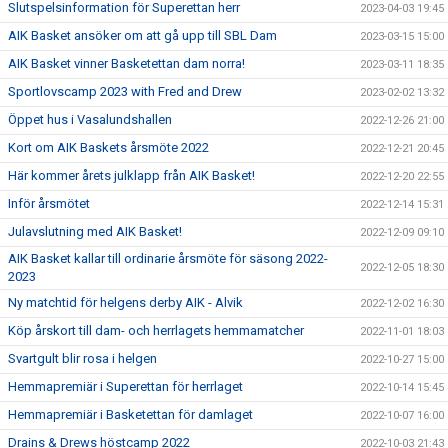
Slutspelsinformation för Superettan herr
2023-04-03 19:45
AIK Basket ansöker om att gå upp till SBL Dam
2023-03-15 15:00
AIK Basket vinner Basketettan dam norra!
2023-03-11 18:35
Sportlovscamp 2023 with Fred and Drew
2023-02-02 13:32
Öppet hus i Vasalundshallen
2022-12-26 21:00
Kort om AIK Baskets årsmöte 2022
2022-12-21 20:45
Här kommer årets julklapp från AIK Basket!
2022-12-20 22:55
Inför årsmötet
2022-12-14 15:31
Julavslutning med AIK Basket!
2022-12-09 09:10
AIK Basket kallar till ordinarie årsmöte för säsong 2022-
2022-12-05 18:30
2023
Ny matchtid för helgens derby AIK - Alvik
2022-12-02 16:30
Köp årskort till dam- och herrlagets hemmamatcher
2022-11-01 18:03
Svartgult blir rosa i helgen
2022-10-27 15:00
Hemmapremiär i Superettan för herrlaget
2022-10-14 15:45
Hemmapremiär i Basketettan för damlaget
2022-10-07 16:00
Drains & Drews höstcamp 2022
2022-10-03 21:43