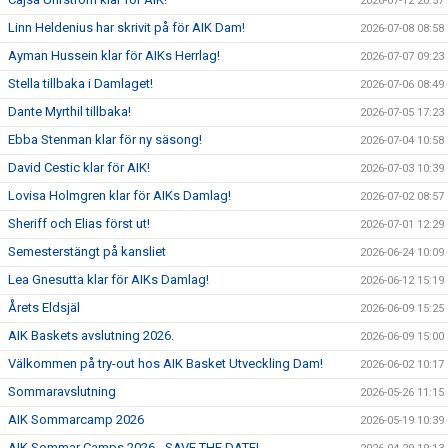
2026-07-12 20:57
Linn Heldenius har skrivit på för AIK Dam!
2026-07-08 08:58
Ayman Hussein klar för AIKs Herrlag!
2026-07-07 09:23
Stella tillbaka i Damlaget!
2026-07-06 08:49
Dante Myrthil tillbaka!
2026-07-05 17:23
Ebba Stenman klar för ny säsong!
2026-07-04 10:58
David Cestic klar för AIK!
2026-07-03 10:39
Lovisa Holmgren klar för AIKs Damlag!
2026-07-02 08:57
Sheriff och Elias först ut!
2026-07-01 12:29
Semesterstängt på kansliet
2026-06-24 10:09
Lea Gnesutta klar för AIKs Damlag!
2026-06-12 15:19
Årets Eldsjäl
2026-06-09 15:25
AIK Baskets avslutning 2026.
2026-06-09 15:00
Välkommen på try-out hos AIK Basket Utveckling Dam!
2026-06-02 10:17
Sommaravslutning
2026-05-26 11:15
AIK Sommarcamp 2026
2026-05-19 10:39
AIK Sommar Camps 2026 - SAVE THE DATE!