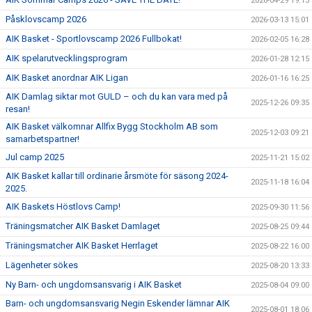
2026-04-29 19:13
Påsklovscamp 2026
2026-03-13 15:01
AIK Basket - Sportlovscamp 2026 Fullbokat!
2026-02-05 16:28
AIK spelarutvecklingsprogram
2026-01-28 12:15
AIK Basket anordnar AIK Ligan
2026-01-16 16:25
AIK Damlag siktar mot GULD – och du kan vara med på
2025-12-26 09:35
resan!
AIK Basket välkomnar Allfix Bygg Stockholm AB som
2025-12-03 09:21
samarbetspartner!
Jul camp 2025
2025-11-21 15:02
AIK Basket kallar till ordinarie årsmöte för säsong 2024-
2025-11-18 16:04
2025.
AIK Baskets Höstlovs Camp!
2025-09-30 11:56
Träningsmatcher AIK Basket Damlaget
2025-08-25 09:44
Träningsmatcher AIK Basket Herrlaget
2025-08-22 16:00
Lägenheter sökes
2025-08-20 13:33
Ny Barn- och ungdomsansvarig i AIK Basket
2025-08-04 09:00
Barn- och ungdomsansvarig Negin Eskender lämnar AIK
2025-08-01 18:06