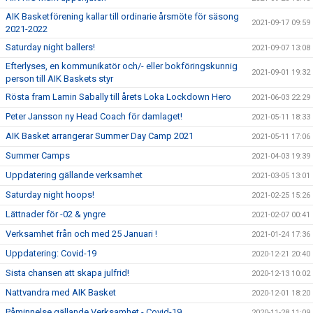
AIK Basketförening kallar till ordinarie årsmöte för säsong
2021-09-17 09:59
2021-2022
Saturday night ballers!
2021-09-07 13:08
Efterlyses, en kommunikatör och/- eller bokföringskunnig
2021-09-01 19:32
person till AIK Baskets styr
Rösta fram Lamin Sabally till årets Loka Lockdown Hero
2021-06-03 22:29
Peter Jansson ny Head Coach för damlaget!
2021-05-11 18:33
AIK Basket arrangerar Summer Day Camp 2021
2021-05-11 17:06
Summer Camps
2021-04-03 19:39
Uppdatering gällande verksamhet
2021-03-05 13:01
Saturday night hoops!
2021-02-25 15:26
Lättnader för -02 & yngre
2021-02-07 00:41
Verksamhet från och med 25 Januari !
2021-01-24 17:36
Uppdatering: Covid-19
2020-12-21 20:40
Sista chansen att skapa julfrid!
2020-12-13 10:02
Nattvandra med AIK Basket
2020-12-01 18:20
Påminnelse gällande Verksamhet - Covid-19
2020-11-28 11:09