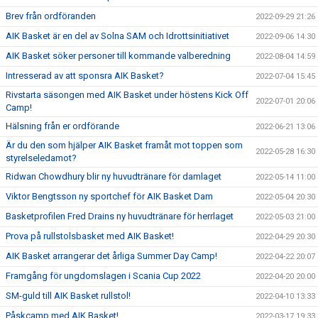
Brev från ordföranden
2022-09-29 21:26
AIK Basket är en del av Solna SAM och Idrottsinitiativet
2022-09-06 14:30
AIK Basket söker personer till kommande valberedning
2022-08-04 14:59
Intresserad av att sponsra AIK Basket?
2022-07-04 15:45
Rivstarta säsongen med AIK Basket under höstens Kick Off
2022-07-01 20:06
Camp!
Hälsning från er ordförande
2022-06-21 13:06
Är du den som hjälper AIK Basket framåt mot toppen som
2022-05-28 16:30
styrelseledamot?
Ridwan Chowdhury blir ny huvudtränare för damlaget
2022-05-14 11:00
Viktor Bengtsson ny sportchef för AIK Basket Dam
2022-05-04 20:30
Basketprofilen Fred Drains ny huvudtränare för herrlaget
2022-05-03 21:00
Prova på rullstolsbasket med AIK Basket!
2022-04-29 20:30
AIK Basket arrangerar det årliga Summer Day Camp!
2022-04-22 20:07
Framgång för ungdomslagen i Scania Cup 2022
2022-04-20 20:00
SM-guld till AIK Basket rullstol!
2022-04-10 13:33
Påskcamp med AIK Basket!
2022-03-17 19:33