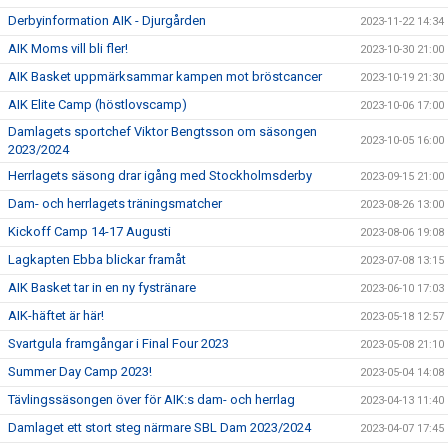
Derbyinformation AIK - Djurgården
2023-11-22 14:34
AIK Moms vill bli fler!
2023-10-30 21:00
AIK Basket uppmärksammar kampen mot bröstcancer
2023-10-19 21:30
AIK Elite Camp (höstlovscamp)
2023-10-06 17:00
Damlagets sportchef Viktor Bengtsson om säsongen
2023-10-05 16:00
2023/2024
Herrlagets säsong drar igång med Stockholmsderby
2023-09-15 21:00
Dam- och herrlagets träningsmatcher
2023-08-26 13:00
Kickoff Camp 14-17 Augusti
2023-08-06 19:08
Lagkapten Ebba blickar framåt
2023-07-08 13:15
AIK Basket tar in en ny fystränare
2023-06-10 17:03
AIK-häftet är här!
2023-05-18 12:57
Svartgula framgångar i Final Four 2023
2023-05-08 21:10
Summer Day Camp 2023!
2023-05-04 14:08
Tävlingssäsongen över för AIK:s dam- och herrlag
2023-04-13 11:40
Damlaget ett stort steg närmare SBL Dam 2023/2024
2023-04-07 17:45