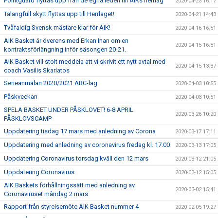
Pointguard flyttas upp från de egna leden till AIKs herrlag
2020-04-23 16:17
Talangfull skytt flyttas upp till Herrlaget!
2020-04-21 14:43
Tvåfaldig Svensk mästare klar för AIK!
2020-04-16 16:51
AIK Basket är överens med Erkan Inan om en
2020-04-15 16:51
kontraktsförlängning inför säsongen 20-21.
AIK Basket vill stolt meddela att vi skrivit ett nytt avtal med
2020-04-15 13:37
coach Vasilis Skarlatos
Serieanmälan 2020/2021 ABC-lag
2020-04-03 10:55
Påskveckan
2020-04-03 10:51
SPELA BASKET UNDER PÅSKLOVET! 6-8 APRIL
2020-03-26 10:20
PÅSKLOVSCAMP
Uppdatering tisdag 17 mars med anledning av Corona
2020-03-17 17:11
Uppdatering med anledning av coronavirus fredag kl. 17.00
2020-03-13 17:05
Uppdatering Coronavirus torsdag kväll den 12 mars
2020-03-12 21:05
Uppdatering Coronavirus
2020-03-12 15:05
AIK Baskets förhållningssätt med anledning av
2020-03-02 15:41
Coronaviruset måndag 2 mars
Rapport från styrelsemöte AIK Basket nummer 4
2020-02-05 19:27