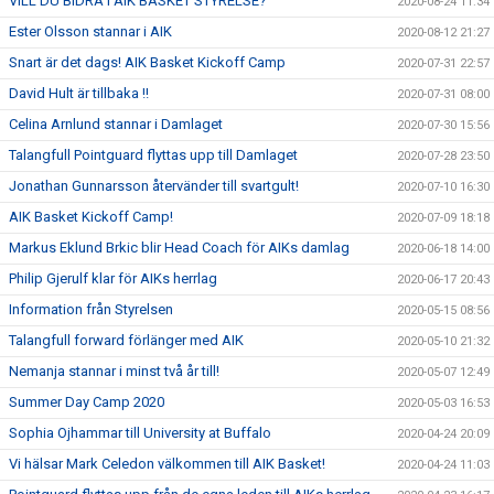
VILL DU BIDRA I AIK BASKET STYRELSE?
2020-08-24 11:34
Ester Olsson stannar i AIK
2020-08-12 21:27
Snart är det dags! AIK Basket Kickoff Camp
2020-07-31 22:57
David Hult är tillbaka !!
2020-07-31 08:00
Celina Arnlund stannar i Damlaget
2020-07-30 15:56
Talangfull Pointguard flyttas upp till Damlaget
2020-07-28 23:50
Jonathan Gunnarsson återvänder till svartgult!
2020-07-10 16:30
AIK Basket Kickoff Camp!
2020-07-09 18:18
Markus Eklund Brkic blir Head Coach för AIKs damlag
2020-06-18 14:00
Philip Gjerulf klar för AIKs herrlag
2020-06-17 20:43
Information från Styrelsen
2020-05-15 08:56
Talangfull forward förlänger med AIK
2020-05-10 21:32
Nemanja stannar i minst två år till!
2020-05-07 12:49
Summer Day Camp 2020
2020-05-03 16:53
Sophia Ojhammar till University at Buffalo
2020-04-24 20:09
Vi hälsar Mark Celedon välkommen till AIK Basket!
2020-04-24 11:03