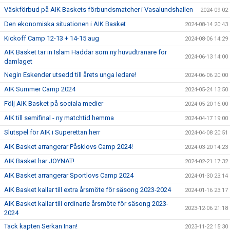
Väskförbud på AIK Baskets förbundsmatcher i Vasalundshallen
2024-09-02
Den ekonomiska situationen i AIK Basket
2024-08-14 20:43
Kickoff Camp 12-13 + 14-15 aug
2024-08-06 14:29
AIK Basket tar in Islam Haddar som ny huvudtränare för
2024-06-13 14:00
damlaget
Negin Eskender utsedd till årets unga ledare!
2024-06-06 20:00
AIK Summer Camp 2024
2024-05-24 13:50
Följ AIK Basket på sociala medier
2024-05-20 16:00
AIK till semifinal - ny matchtid hemma
2024-04-17 19:00
Slutspel för AIK i Superettan herr
2024-04-08 20:51
AIK Basket arrangerar Påsklovs Camp 2024!
2024-03-20 14:23
AIK Basket har JOYNAT!
2024-02-21 17:32
AIK Basket arrangerar Sportlovs Camp 2024
2024-01-30 23:14
AIK Basket kallar till extra årsmöte för säsong 2023-2024
2024-01-16 23:17
AIK Basket kallar till ordinarie årsmöte för säsong 2023-
2023-12-06 21:18
2024
Tack kapten Serkan Inan!
2023-11-22 15:30