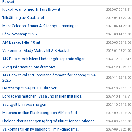
Basket
Kickoff-camp med Tiffany Brown!
2025-07-30 19:21
Tillsättning av Klubbchef
2025-04-15 20:00
Mark Celedon lämnar AIK för nya utmaningar
2025-04-14 20:00
Påsklovscamp 2025
2025-03-14 11:20
AIK Basket fyller 10 år!
2025-03-05 18:06
Välkommen Mady Mahdy till AIK Basket!
2025-01-03 21:00
AIK Basket och Islem Haddar går separata vägar
2024-12-30 13:47
Viktig information om årsmötet
2024-12-16 20:07
AIK Basket kallar till ordinarie årsmöte för säsong 2024-
2024-11-26 19:00
2025
Höstcamp 2024 | 28-31 Oktober
2024-10-23 13:17
Lördagens matcher i Vasalundshallen inställda!
2024-10-11 19:51
Svartgult blir rosa i helgen
2024-10-09 19:20
Matchen mellan Blackeberg och AIK inställd
2024-09-28 18:59
I helgen drar säsongen igång på riktigt för seniorlagen
2024-09-20 19:00
Välkomna till en ny säsong till mini-gnagarna!
2024-09-03 20:40