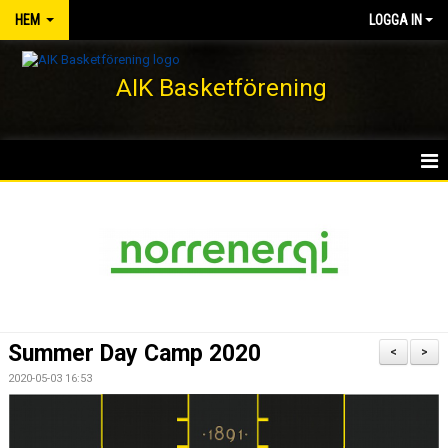
HEM
LOGGA IN
AIK Basketförening
HEM
NYHETER
KLUBBEN
KONTAKT
Summer Day Camp 2020
<
>
DOKUMENT
2020-05-03 16:53
VÅRA LAG/TRÄNARE