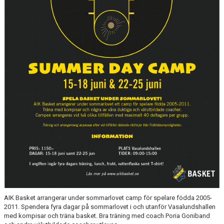
AVGIFTER
BLI MEDLEM
FRITIDSKORTET
PARTNERS
KÖP BILJETTER
SHOP
AIK.SE
AIK Basket arrangerar under sommarlovet camp för spelare födda 2005-
2011. Spendera fyra dagar på sommarlovet i och utanför Vasalundshallen
med kompisar och träna basket. Bra träning med coach Poria Goniband