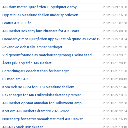
AIK dam möter Djurgården i uppskjutet derby
2022-02-21 19:00
Öppet hus i Vasalundshallen under sportlovet!
2022-02-18 16:30
Grattis AIK 131 år!
2022-02-15 07:00
AIK Basket söker ny huvudtränare för AIK Stars
2022-01-27 08:00
Damderbyt mot Djurgården uppskjutet på grund av Covid19
2022-01-22 18:34
Jovanovic och Kelly lämnar herrlaget
2022-01-20 21:00
Vid genomförande av matcharrangemang i Solna Stad
2022-01-14 23:01
Årets julklapp från AIK Basket!
2021-12-13 20:11
Förändringar i coachstaben för herrlaget
2021-11-23 11:00
Bli medlem i AIK
2021-10-26 08:43
Kom och se USM för F15 i Vasalundshallen!
2021-10-22 11:46
Säker seger för AIK i rullstolsbasketens premiär
2021-10-22 10:35
AIK Basket öppnar anmälan för HalloweenCamp!
2021-10-13 22:30
Kort om AIK Baskets årsmöte 2021-2022
2021-10-06 22:04
Norrenergi fortsätter samarbetet med AIK Basket
2021-09-30 16:19
AIK-RIG Mark uppskjuten
2021-09-25 13:18