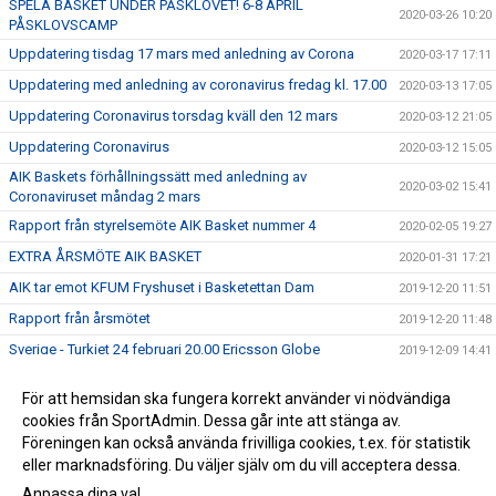
SPELA BASKET UNDER PÅSKLOVET! 6-8 APRIL
2020-03-26 10:20
PÅSKLOVSCAMP
Uppdatering tisdag 17 mars med anledning av Corona
2020-03-17 17:11
Uppdatering med anledning av coronavirus fredag kl. 17.00
2020-03-13 17:05
Uppdatering Coronavirus torsdag kväll den 12 mars
2020-03-12 21:05
Uppdatering Coronavirus
2020-03-12 15:05
AIK Baskets förhållningssätt med anledning av
2020-03-02 15:41
Coronaviruset måndag 2 mars
Rapport från styrelsemöte AIK Basket nummer 4
2020-02-05 19:27
EXTRA ÅRSMÖTE AIK BASKET
2020-01-31 17:21
AIK tar emot KFUM Fryshuset i Basketettan Dam
2019-12-20 11:51
Rapport från årsmötet
2019-12-20 11:48
Sverige - Turkiet 24 februari 20.00 Ericsson Globe
2019-12-09 14:41
ÅRSMÖTE AIK BASKET 2019
2019-12-05 16:15
För att hemsidan ska fungera korrekt använder vi nödvändiga
ANMÄL DIG TILL SOMMARENS SVETTIGASTE LÄGER –
cookies från SportAdmin. Dessa går inte att stänga av.
2019-12-05 16:08
GNAGET BASKETBALL CAMP!
Föreningen kan också använda frivilliga cookies, t.ex. för statistik
eller marknadsföring. Du väljer själv om du vill acceptera dessa.
Anpassa dina val