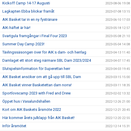
Kickoff Camp 14-17 Augusti
2023-08-06 19:08
Lagkapten Ebba blickar framåt
2023-07-08 13:15
AIK Basket tar in en ny fystränare
2023-06-10 17:03
AIK-häftet är här!
2023-05-18 12:57
Svartgula framgångar i Final Four 2023
2023-05-08 21:10
Summer Day Camp 2023!
2023-05-04 14:08
Tävlingssäsongen över för AIK:s dam- och herrlag
2023-04-13 11:40
Damlaget ett stort steg närmare SBL Dam 2023/2024
2023-04-07 17:45
Slutspelsinformation för Superettan herr
2023-04-03 19:45
AIK Basket ansöker om att gå upp till SBL Dam
2023-03-15 15:00
AIK Basket vinner Basketettan dam norra!
2023-03-11 18:35
Sportlovscamp 2023 with Fred and Drew
2023-02-02 13:32
Öppet hus i Vasalundshallen
2022-12-26 21:00
Kort om AIK Baskets årsmöte 2022
2022-12-21 20:45
Här kommer årets julklapp från AIK Basket!
2022-12-20 22:55
Inför årsmötet
2022-12-14 15:31