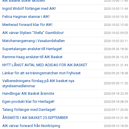
AIK Basket söker skribent
2020-10-06 11:46
Ingrid Widolf förlänger med AIK!
2020-10-03 11:44
Felica Hagman stannar i AIK!
2020-10-03 10:30
Meriterad forward klar för AIK!
2020-10-02 15:00
AIK värvar Styliani "Stella" Gavriilidou!
2020-10-02 09:03
Matcharrangemang i Vasalundshallen
2020-10-02 02:11
Supertalangen ansluter till Herrlaget!
2020-09-26 18:00
Ramme Haag ansluter till AIK Basket
2020-09-26 15:33
NYTT LÅNGT AVTAL MED ADIDAS FÖR AIK BASKET
2020-09-21 21:49
Länkar för att se träningsmatchen mot Fryhuset
2020-09-20 18:58
Valberedningens förslag på AIK basket nya
2020-09-20 11:20
styrelsemedlemmar
Handlingar AIK Basket årsmöte
2020-09-18 22:39
Egen produkt klar för Herrlaget!
2020-09-18 08:39
Talang förlänger med Damlaget!
2020-09-17 20:00
ÅRSMÖTE I AIK BASKET 25 SEPTEMBER
2020-09-10 21:40
AIK värvar forward från Norrköping
2020-09-10 18:00