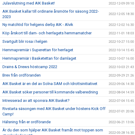
Julavslutning med AIK Basket!
2022-12-09 09:10
AIK Basket kallar till ordinarie årsmöte för säsong 2022-
2022-12-05 18:30
2023
Ny matchtid för helgens derby AIK - Alvik
2022-12-02 16:30
Köp årskort till dam- och herrlagets hemmamatcher
2022-11-01 18:03
Svartgult blir rosa i helgen
2022-10-27 15:00
Hemmapremiär i Superettan för herrlaget
2022-10-14 15:45
Hemmapremiär i Basketettan för damlaget
2022-10-07 16:00
Drains & Drews höstcamp 2022
2022-10-03 21:43
Brev från ordföranden
2022-09-29 21:26
AIK Basket är en del av Solna SAM och Idrottsinitiativet
2022-09-06 14:30
AIK Basket söker personer till kommande valberedning
2022-08-04 14:59
Intresserad av att sponsra AIK Basket?
2022-07-04 15:45
Rivstarta säsongen med AIK Basket under höstens Kick Off
2022-07-01 20:06
Camp!
Hälsning från er ordförande
2022-06-21 13:06
Är du den som hjälper AIK Basket framåt mot toppen som
2022-05-28 16:30