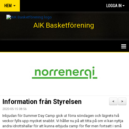
HEM
LOGGA IN
AIK Basketförening
HEM
NYHETER
KLUBBEN
KONTAKT
Information från Styrelsen
<
>
DOKUMENT
2020-05-15 08:56
Inbjudan för Summer Day Camp gick ut förra söndagen och lägrets två
VÅRA LAG/TRÄNARE
veckor fylls upp mycket snabbt. Vi håller nu på att titta på om vi kan nyttja
andra idrottshallar för att kunna erbjuda camp för fler men fortsatt i små