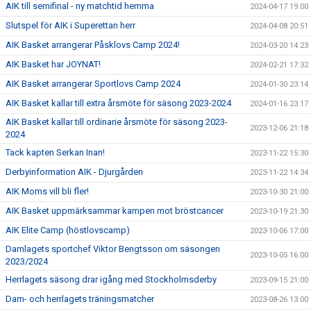
AIK till semifinal - ny matchtid hemma
2024-04-17 19:00
Slutspel för AIK i Superettan herr
2024-04-08 20:51
AIK Basket arrangerar Påsklovs Camp 2024!
2024-03-20 14:23
AIK Basket har JOYNAT!
2024-02-21 17:32
AIK Basket arrangerar Sportlovs Camp 2024
2024-01-30 23:14
AIK Basket kallar till extra årsmöte för säsong 2023-2024
2024-01-16 23:17
AIK Basket kallar till ordinarie årsmöte för säsong 2023-
2023-12-06 21:18
2024
Tack kapten Serkan Inan!
2023-11-22 15:30
Derbyinformation AIK - Djurgården
2023-11-22 14:34
AIK Moms vill bli fler!
2023-10-30 21:00
AIK Basket uppmärksammar kampen mot bröstcancer
2023-10-19 21:30
AIK Elite Camp (höstlovscamp)
2023-10-06 17:00
Damlagets sportchef Viktor Bengtsson om säsongen
2023-10-05 16:00
2023/2024
Herrlagets säsong drar igång med Stockholmsderby
2023-09-15 21:00
Dam- och herrlagets träningsmatcher
2023-08-26 13:00