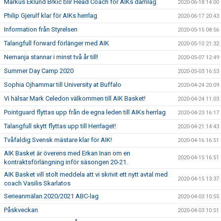
Markus Eklund Brkic blir Head Coach för AIKs damlag
2020-06-18 14:00
Philip Gjerulf klar för AIKs herrlag
2020-06-17 20:43
Information från Styrelsen
2020-05-15 08:56
Talangfull forward förlänger med AIK
2020-05-10 21:32
Nemanja stannar i minst två år till!
2020-05-07 12:49
Summer Day Camp 2020
2020-05-03 16:53
Sophia Ojhammar till University at Buffalo
2020-04-24 20:09
Vi hälsar Mark Celedon välkommen till AIK Basket!
2020-04-24 11:03
Pointguard flyttas upp från de egna leden till AIKs herrlag
2020-04-23 16:17
Talangfull skytt flyttas upp till Herrlaget!
2020-04-21 14:43
Tvåfaldig Svensk mästare klar för AIK!
2020-04-16 16:51
AIK Basket är överens med Erkan Inan om en
2020-04-15 16:51
kontraktsförlängning inför säsongen 20-21.
AIK Basket vill stolt meddela att vi skrivit ett nytt avtal med
2020-04-15 13:37
coach Vasilis Skarlatos
Serieanmälan 2020/2021 ABC-lag
2020-04-03 10:55
Påskveckan
2020-04-03 10:51