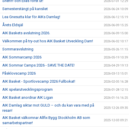
Sheriff och Elias först ut!
2026-07-01 12:29
Semesterstängt på kansliet
2026-06-24 10:09
Lea Gnesutta klar för AIKs Damlag!
2026-06-12 15:19
Årets Eldsjäl
2026-06-09 15:25
AIK Baskets avslutning 2026.
2026-06-09 15:00
Välkommen på try-out hos AIK Basket Utveckling Dam!
2026-06-02 10:17
Sommaravslutning
2026-05-26 11:15
AIK Sommarcamp 2026
2026-05-19 10:39
AIK Sommar Camps 2026 - SAVE THE DATE!
2026-04-29 19:13
Påsklovscamp 2026
2026-03-13 15:01
AIK Basket - Sportlovscamp 2026 Fullbokat!
2026-02-05 16:28
AIK spelarutvecklingsprogram
2026-01-28 12:15
AIK Basket anordnar AIK Ligan
2026-01-16 16:25
AIK Damlag siktar mot GULD – och du kan vara med på
2025-12-26 09:35
resan!
AIK Basket välkomnar Allfix Bygg Stockholm AB som
2025-12-03 09:21
samarbetspartner!