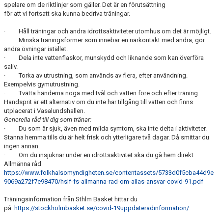
spelare om de riktlinjer som gäller. Det är en förutsättning
för att vi fortsatt ska kunna bedriva träningar.
· Håll träningar och andra idrottsaktiviteter utomhus om det är möjligt.
· Minska träningsformer som innebär en närkontakt med andra, gör
andra övningar istället.
· Dela inte vattenflaskor, munskydd och liknande som kan överföra
saliv.
· Torka av utrustning, som används av flera, efter användning.
Exempelvis gymutrustning.
· Tvätta händerna noga med tvål och vatten före och efter träning.
Handsprit är ett alternativ om du inte har tillgång till vatten och finns
utplacerat i Vasalundshallen.
Generella råd till dig som tränar:
· Du som är sjuk, även med milda symtom, ska inte delta i aktiviteter.
Stanna hemma tills du är helt frisk och ytterligare två dagar. Då smittar du
ingen annan.
· Om du insjuknar under en idrottsaktivitet ska du gå hem direkt
Allmänna råd
https://www.folkhalsomyndigheten.se/contentassets/5733d0f5cba44d9e
9069a272f7e98470/hslf-fs-allmanna-rad-om-allas-ansvar-covid-91.pdf
Träningsinformation från Sthlm Basket hittar du
på
https://stockholmbasket.se/covid-19uppdateradinformation/