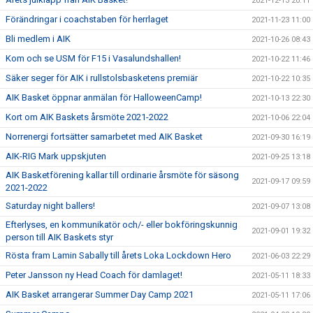
2021-12-13 20:11
Förändringar i coachstaben för herrlaget
2021-11-23 11:00
Bli medlem i AIK
2021-10-26 08:43
Kom och se USM för F15 i Vasalundshallen!
2021-10-22 11:46
Säker seger för AIK i rullstolsbasketens premiär
2021-10-22 10:35
AIK Basket öppnar anmälan för HalloweenCamp!
2021-10-13 22:30
Kort om AIK Baskets årsmöte 2021-2022
2021-10-06 22:04
Norrenergi fortsätter samarbetet med AIK Basket
2021-09-30 16:19
AIK-RIG Mark uppskjuten
2021-09-25 13:18
AIK Basketförening kallar till ordinarie årsmöte för säsong
2021-09-17 09:59
2021-2022
Saturday night ballers!
2021-09-07 13:08
Efterlyses, en kommunikatör och/- eller bokföringskunnig
2021-09-01 19:32
person till AIK Baskets styr
Rösta fram Lamin Sabally till årets Loka Lockdown Hero
2021-06-03 22:29
Peter Jansson ny Head Coach för damlaget!
2021-05-11 18:33
AIK Basket arrangerar Summer Day Camp 2021
2021-05-11 17:06