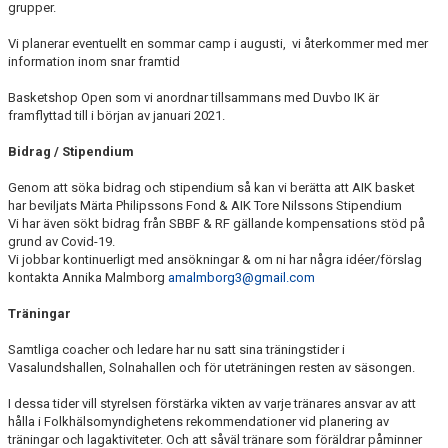
grupper.
AVGIFTER
Vi planerar eventuellt en sommar camp i augusti, vi återkommer med mer
BLI MEDLEM
information inom snar framtid
Basketshop Open som vi anordnar tillsammans med Duvbo IK är
FRITIDSKORTET
framflyttad till i början av januari 2021.
PARTNERS
Bidrag / Stipendium
KÖP BILJETTER
Genom att söka bidrag och stipendium så kan vi berätta att AIK basket
har beviljats Märta Philipssons Fond & AIK Tore Nilssons Stipendium
Vi har även sökt bidrag från SBBF & RF gällande kompensations stöd på
SHOP
grund av Covid-19.
Vi jobbar kontinuerligt med ansökningar & om ni har några idéer/förslag
ELITE WINTER CUP
kontakta Annika Malmborg
amalmborg3@gmail.com
Träningar
AIK.SE
Samtliga coacher och ledare har nu satt sina träningstider i
Vasalundshallen, Solnahallen och för uteträningen resten av säsongen.
I dessa tider vill styrelsen förstärka vikten av varje tränares ansvar av att
hålla i Folkhälsomyndighetens rekommendationer vid planering av
träningar och lagaktiviteter. Och att såväl tränare som föräldrar påminner