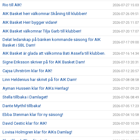
Rio till AIK!
2026-07-27 15:03
AIK Basket herr välkomnar Skåning till klubben!
2026-07-26 09:51
AIK Basket Herr bygger vidare!
2026-07-25 11:07
AIK Basket välkomnar Tilja Garb till klubben!
2026-07-20 17:07
Delat ledarskap på bänken kommande säsong för AIK
2026-07-17 09:00
Basket i SBL Dam!
AIK Basket är glada att välkomna Bati Assefa till klubben.
2026-07-16 14:34
Signe Eriksson skriver på för AIK Basket Dam!
2026-07-13 20:31
Cajsa Uhrström klar för AIK!
2026-07-12 20:57
Linn Heldenius har skrivit på för AIK Dam!
2026-07-08 08:58
Ayman Hussein klar för AIKs Herrlag!
2026-07-07 09:23
Stella tillbaka i Damlaget!
2026-07-06 08:49
Dante Myrthil tillbaka!
2026-07-05 17:23
Ebba Stenman klar för ny säsong!
2026-07-04 10:58
David Cestic klar för AIK!
2026-07-03 10:39
Lovisa Holmgren klar för AIKs Damlag!
2026-07-02 08:57