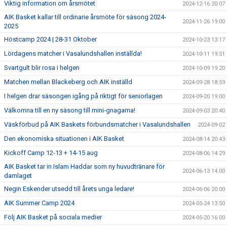
Viktig information om årsmötet
2024-12-16 20:07
AIK Basket kallar till ordinarie årsmöte för säsong 2024-
2024-11-26 19:00
2025
Höstcamp 2024 | 28-31 Oktober
2024-10-23 13:17
Lördagens matcher i Vasalundshallen inställda!
2024-10-11 19:51
Svartgult blir rosa i helgen
2024-10-09 19:20
Matchen mellan Blackeberg och AIK inställd
2024-09-28 18:59
I helgen drar säsongen igång på riktigt för seniorlagen
2024-09-20 19:00
Välkomna till en ny säsong till mini-gnagarna!
2024-09-03 20:40
Väskförbud på AIK Baskets förbundsmatcher i Vasalundshallen
2024-09-02
Den ekonomiska situationen i AIK Basket
2024-08-14 20:43
Kickoff Camp 12-13 + 14-15 aug
2024-08-06 14:29
AIK Basket tar in Islam Haddar som ny huvudtränare för
2024-06-13 14:00
damlaget
Negin Eskender utsedd till årets unga ledare!
2024-06-06 20:00
AIK Summer Camp 2024
2024-05-24 13:50
Följ AIK Basket på sociala medier
2024-05-20 16:00