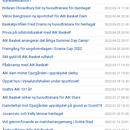
styrelseledamot?
Ridwan Chowdhury blir ny huvudtränare för damlaget
2022-05-14 11:00
Viktor Bengtsson ny sportchef för AIK Basket Dam
2022-05-04 20:30
Basketprofilen Fred Drains ny huvudtränare för herrlaget
2022-05-03 21:00
Prova på rullstolsbasket med AIK Basket!
2022-04-29 20:30
AIK Basket arrangerar det årliga Summer Day Camp!
2022-04-22 20:07
Framgång för ungdomslagen i Scania Cup 2022
2022-04-20 20:00
SM-guld till AIK Basket rullstol!
2022-04-10 13:33
Påskcamp med AIK Basket!
2022-03-17 19:33
AIK dam möter Djurgården i uppskjutet derby
2022-02-21 19:00
Öppet hus i Vasalundshallen under sportlovet!
2022-02-18 16:30
Grattis AIK 131 år!
2022-02-15 07:00
AIK Basket söker ny huvudtränare för AIK Stars
2022-01-27 08:00
Damderbyt mot Djurgården uppskjutet på grund av Covid19
2022-01-22 18:34
Jovanovic och Kelly lämnar herrlaget
2022-01-20 21:00
Vid genomförande av matcharrangemang i Solna Stad
2022-01-14 23:01
Årets julklapp från AIK Basket!