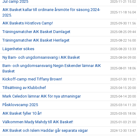
Jul camp 2025
2025-11-21 15:02
AIK Basket kallar till ordinarie årsmöte för säsong 2024-
2025-11-18 16:04
2025.
AIK Baskets Höstlovs Camp!
2025-09-30 11:56
Träningsmatcher AIK Basket Damlaget
2025-08-25 09:44
Träningsmatcher AIK Basket Herrlaget
2025-08-22 16:00
Lägenheter sökes
2025-08-20 13:33
Ny Barn- och ungdomsansvarig i AIK Basket
2025-08-04 09:00
Barn- och ungdomsansvarig Negin Eskender lämnar AIK
2025-08-01 18:06
Basket
Kickoff-camp med Tiffany Brown!
2025-07-30 19:21
Tillsättning av Klubbchef
2025-04-15 20:00
Mark Celedon lämnar AIK för nya utmaningar
2025-04-14 20:00
Påsklovscamp 2025
2025-03-14 11:20
AIK Basket fyller 10 år!
2025-03-05 18:06
Välkommen Mady Mahdy till AIK Basket!
2025-01-03 21:00
AIK Basket och Islem Haddar går separata vägar
2024-12-30 13:47