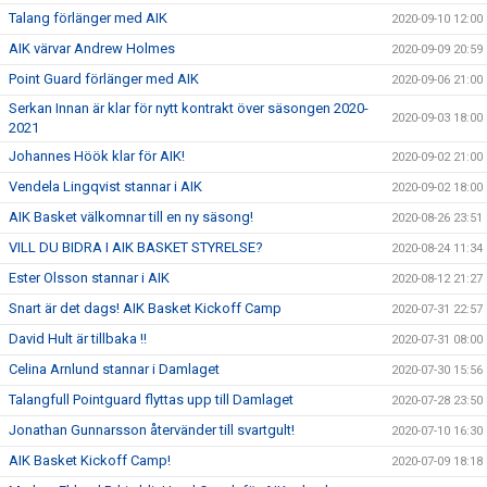
Talang förlänger med AIK
2020-09-10 12:00
AIK värvar Andrew Holmes
2020-09-09 20:59
Point Guard förlänger med AIK
2020-09-06 21:00
Serkan Innan är klar för nytt kontrakt över säsongen 2020-
2020-09-03 18:00
2021
Johannes Höök klar för AIK!
2020-09-02 21:00
Vendela Lingqvist stannar i AIK
2020-09-02 18:00
AIK Basket välkomnar till en ny säsong!
2020-08-26 23:51
VILL DU BIDRA I AIK BASKET STYRELSE?
2020-08-24 11:34
Ester Olsson stannar i AIK
2020-08-12 21:27
Snart är det dags! AIK Basket Kickoff Camp
2020-07-31 22:57
David Hult är tillbaka !!
2020-07-31 08:00
Celina Arnlund stannar i Damlaget
2020-07-30 15:56
Talangfull Pointguard flyttas upp till Damlaget
2020-07-28 23:50
Jonathan Gunnarsson återvänder till svartgult!
2020-07-10 16:30
AIK Basket Kickoff Camp!
2020-07-09 18:18