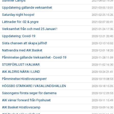
Summer Camps
2021-04-03 19:39
Uppdatering gällande verksamhet
2021-03-05 13:01
Saturday night hoops!
2021-02-25 15:26
Lättnader för -02 & yngre
2021-02-07 00:41
Verksamhet från och med 25 Januari !
2021-01-24 17:36
Uppdatering: Covid-19
2020-12-21 20:40
Sista chansen att skapa julfrid!
2020-12-13 10:02
Nattvandra med AIK Basket
2020-12-01 18:20
Påminnelse gällande Verksamhet - Covid-19
2020-11-28 11:09
STORFÖRLUST I KALMAR
2020-11-02 16:30
AIK ALDRIG NÄRA I LUND
2020-10-24 21:41
Påmminelse Höstlovscampen!
2020-10-19 08:53
HÖGSBO STARKARE I VASALUNDSHALLEN
2020-10-18 15:05
Säsongens första seger för damerna
2020-10-12 09:53
AIK värvar forward från Fryshuset
2020-10-11 15:49
AIK Basket Höstlovscamp
2020-10-09 16:30