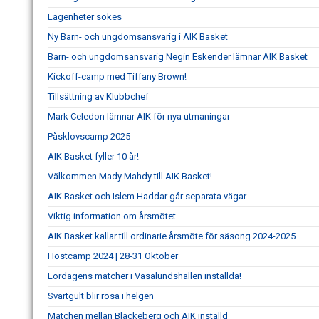
Lägenheter sökes
Ny Barn- och ungdomsansvarig i AIK Basket
Barn- och ungdomsansvarig Negin Eskender lämnar AIK Basket
Kickoff-camp med Tiffany Brown!
Tillsättning av Klubbchef
Mark Celedon lämnar AIK för nya utmaningar
Påsklovscamp 2025
AIK Basket fyller 10 år!
Välkommen Mady Mahdy till AIK Basket!
AIK Basket och Islem Haddar går separata vägar
Viktig information om årsmötet
AIK Basket kallar till ordinarie årsmöte för säsong 2024-2025
Höstcamp 2024 | 28-31 Oktober
Lördagens matcher i Vasalundshallen inställda!
Svartgult blir rosa i helgen
Matchen mellan Blackeberg och AIK inställd