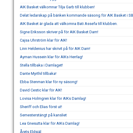
AIK Basket välkomnar Tilja Garb till klubben!
Delat ledarskap på bänken kommande säsong för AIK Basket i S
AIK Basket är glada att välkomna Bati Assefa till klubben.
Signe Eriksson skriver på för AIK Basket Dam!
Cajsa Uhrström klar för AIK!
Linn Heldenius har skrivit på för AIK Dam!
Ayman Hussein klar för AIKs Herrlag!
Stella tillbaka i Damlaget!
Dante Myrthil tillbaka!
Ebba Stenman klar för ny säsong!
David Cestic klar för AIK!
Lovisa Holmgren klar för AIKs Damlag!
Sheriff och Elias först ut!
Semesterstängt på kansliet
Lea Gnesutta klar för AIKs Damlag!
Årets Eldsjäl