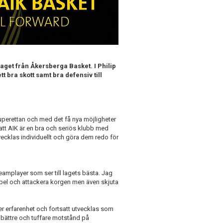
laget från Åkersberga Basket. I Philip
 bra skott samt bra defensiv till
Superettan och med det få nya möjligheter
att AIK är en bra och seriös klubb med
ecklas individuellt och göra dem redo för
teamplayer som ser till lagets bästa. Jag
spel och attackera korgen men även skjuta
er erfarenhet och fortsatt utvecklas som
å bättre och tuffare motstånd på