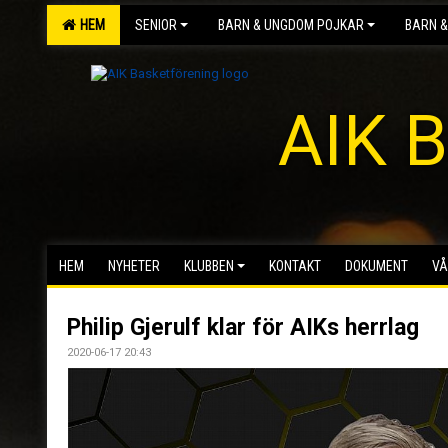
HEM
SENIOR
BARN & UNGDOM POJKAR
BARN &
AIK B
HEM
NYHETER
KLUBBEN
KONTAKT
DOKUMENT
VÅ
Philip Gjerulf klar för AIKs herrlag
2020-06-17 20:43