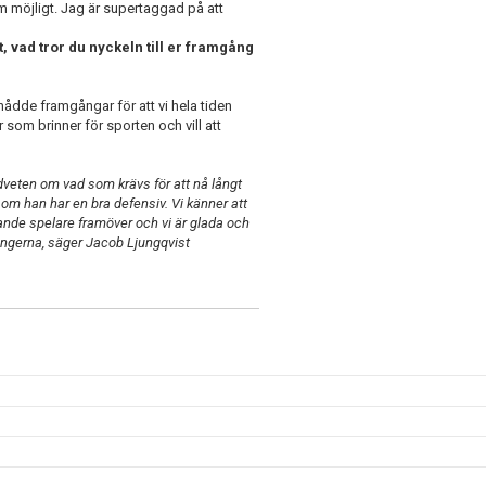
m möjligt. Jag är supertaggad på att
t, vad tror du nyckeln till er framgång
 nådde framgångar för att vi hela tiden
 som brinner för sporten och vill att
medveten om vad som krävs för att nå långt
som han har en bra defensiv. Vi känner att
nde spelare framöver och vi är glada och
ongerna, säger Jacob Ljungqvist