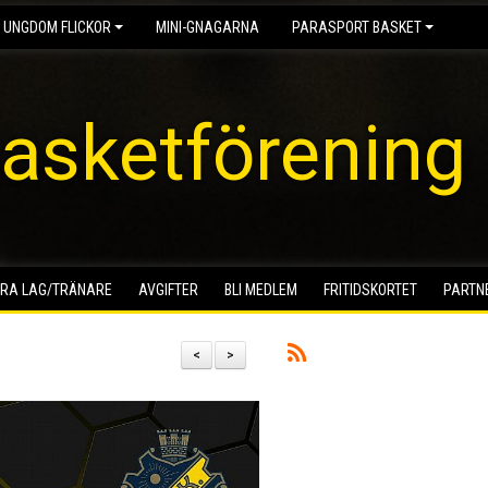
 UNGDOM FLICKOR
MINI-GNAGARNA
PARASPORT BASKET
asketförening
RA LAG/TRÄNARE
AVGIFTER
BLI MEDLEM
FRITIDSKORTET
PARTN
<
>