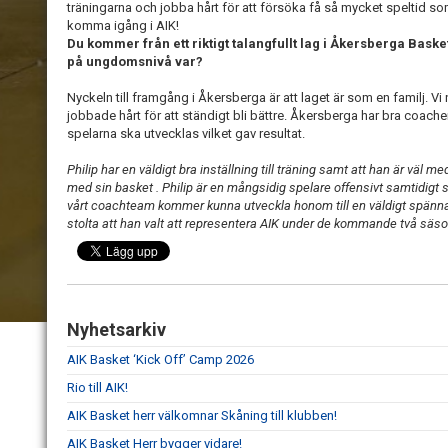
träningarna och jobba hårt för att försöka få så mycket speltid so
komma igång i AIK!
Du kommer från ett riktigt talangfullt lag i Åkersberga Baske
på ungdomsnivå var?
Nyckeln till framgång i Åkersberga är att laget är som en familj. Vi
jobbade hårt för att ständigt bli bättre. Åkersberga har bra coacher
spelarna ska utvecklas vilket gav resultat.
Philip har en väldigt bra inställning till träning samt att han är väl 
med sin basket . Philip är en mångsidig spelare offensivt samtidigt 
vårt coachteam kommer kunna utveckla honom till en väldigt spänna
stolta att han valt att representera AIK under de kommande två säs
Nyhetsarkiv
AIK Basket ‘Kick Off’ Camp 2026
Rio till AIK!
AIK Basket herr välkomnar Skåning till klubben!
AIK Basket Herr bygger vidare!