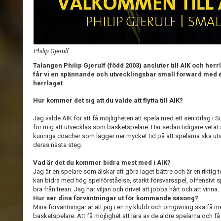
Philip Gjerulf
Talangen Philip Gjerulf (född 2003) ansluter till AIK och herr
får vi en spännande och utvecklingsbar small forward med ett
herrlaget
Hur kommer det sig att du valde att flytta till AIK?
Jag valde AIK för att få möjligheten att spela med ett seniorlag i 
för mig att utvecklas som basketspelare. Har sedan tidigare vetat 
kunniga coacher som lägger ner mycket tid på att spelarna ska utv
deras nästa steg.
Vad är det du kommer bidra mest med i AIK?
Jag är en spelare som älskar att göra laget bättre och är en riktig 
kan bidra med hög spelförståelse, starkt försvarsspel, offensivt 
bra från trean. Jag har viljan och drivet att jobba hårt och att vinna.
Hur ser dina förväntningar ut för kommande säsong?
Mina förväntningar är att jag i en ny klubb och omgivning ska få m
basketspelare. Att få möjlighet att lära av de äldre spelarna och f