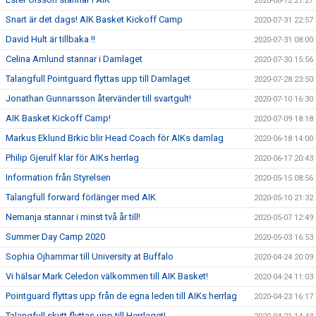
2020-08-12 21:27
Snart är det dags! AIK Basket Kickoff Camp
2020-07-31 22:57
David Hult är tillbaka !!
2020-07-31 08:00
Celina Arnlund stannar i Damlaget
2020-07-30 15:56
Talangfull Pointguard flyttas upp till Damlaget
2020-07-28 23:50
Jonathan Gunnarsson återvänder till svartgult!
2020-07-10 16:30
AIK Basket Kickoff Camp!
2020-07-09 18:18
Markus Eklund Brkic blir Head Coach för AIKs damlag
2020-06-18 14:00
Philip Gjerulf klar för AIKs herrlag
2020-06-17 20:43
Information från Styrelsen
2020-05-15 08:56
Talangfull forward förlänger med AIK
2020-05-10 21:32
Nemanja stannar i minst två år till!
2020-05-07 12:49
Summer Day Camp 2020
2020-05-03 16:53
Sophia Ojhammar till University at Buffalo
2020-04-24 20:09
Vi hälsar Mark Celedon välkommen till AIK Basket!
2020-04-24 11:03
Pointguard flyttas upp från de egna leden till AIKs herrlag
2020-04-23 16:17
Talangfull skytt flyttas upp till Herrlaget!