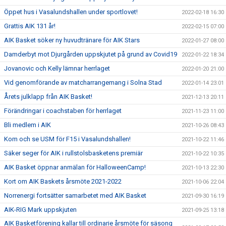
Öppet hus i Vasalundshallen under sportlovet!
2022-02-18 16:30
Grattis AIK 131 år!
2022-02-15 07:00
AIK Basket söker ny huvudtränare för AIK Stars
2022-01-27 08:00
Damderbyt mot Djurgården uppskjutet på grund av Covid19
2022-01-22 18:34
Jovanovic och Kelly lämnar herrlaget
2022-01-20 21:00
Vid genomförande av matcharrangemang i Solna Stad
2022-01-14 23:01
Årets julklapp från AIK Basket!
2021-12-13 20:11
Förändringar i coachstaben för herrlaget
2021-11-23 11:00
Bli medlem i AIK
2021-10-26 08:43
Kom och se USM för F15 i Vasalundshallen!
2021-10-22 11:46
Säker seger för AIK i rullstolsbasketens premiär
2021-10-22 10:35
AIK Basket öppnar anmälan för HalloweenCamp!
2021-10-13 22:30
Kort om AIK Baskets årsmöte 2021-2022
2021-10-06 22:04
Norrenergi fortsätter samarbetet med AIK Basket
2021-09-30 16:19
AIK-RIG Mark uppskjuten
2021-09-25 13:18
AIK Basketförening kallar till ordinarie årsmöte för säsong