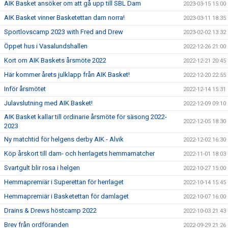
AIK Basket ansöker om att gå upp till SBL Dam
2023-03-15 15:00
AIK Basket vinner Basketettan dam norra!
2023-03-11 18:35
Sportlovscamp 2023 with Fred and Drew
2023-02-02 13:32
Öppet hus i Vasalundshallen
2022-12-26 21:00
Kort om AIK Baskets årsmöte 2022
2022-12-21 20:45
Här kommer årets julklapp från AIK Basket!
2022-12-20 22:55
Inför årsmötet
2022-12-14 15:31
Julavslutning med AIK Basket!
2022-12-09 09:10
AIK Basket kallar till ordinarie årsmöte för säsong 2022-
2022-12-05 18:30
2023
Ny matchtid för helgens derby AIK - Alvik
2022-12-02 16:30
Köp årskort till dam- och herrlagets hemmamatcher
2022-11-01 18:03
Svartgult blir rosa i helgen
2022-10-27 15:00
Hemmapremiär i Superettan för herrlaget
2022-10-14 15:45
Hemmapremiär i Basketettan för damlaget
2022-10-07 16:00
Drains & Drews höstcamp 2022
2022-10-03 21:43
Brev från ordföranden
2022-09-29 21:26