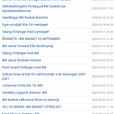
Valberedningens förslag på AIK basket nya
2020-09-20 11:20
styrelsemedlemmar
Handlingar AIK Basket årsmöte
2020-09-18 22:39
Egen produkt klar för Herrlaget!
2020-09-18 08:39
Talang förlänger med Damlaget!
2020-09-17 20:00
ÅRSMÖTE I AIK BASKET 25 SEPTEMBER
2020-09-10 21:40
AIK värvar forward från Norrköping
2020-09-10 18:00
Talang förlänger med AIK
2020-09-10 12:00
AIK värvar Andrew Holmes
2020-09-09 20:59
Point Guard förlänger med AIK
2020-09-06 21:00
Serkan Innan är klar för nytt kontrakt över säsongen 2020-
2020-09-03 18:00
2021
Johannes Höök klar för AIK!
2020-09-02 21:00
Vendela Lingqvist stannar i AIK
2020-09-02 18:00
AIK Basket välkomnar till en ny säsong!
2020-08-26 23:51
VILL DU BIDRA I AIK BASKET STYRELSE?
2020-08-24 11:34
Ester Olsson stannar i AIK