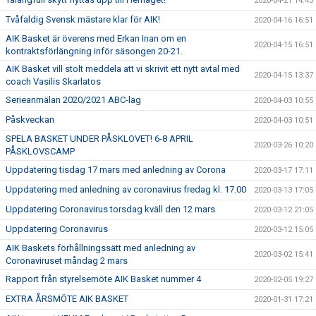
2020-04-21 14:43
Tvåfaldig Svensk mästare klar för AIK!
2020-04-16 16:51
AIK Basket är överens med Erkan Inan om en
2020-04-15 16:51
kontraktsförlängning inför säsongen 20-21.
AIK Basket vill stolt meddela att vi skrivit ett nytt avtal med
2020-04-15 13:37
coach Vasilis Skarlatos
Serieanmälan 2020/2021 ABC-lag
2020-04-03 10:55
Påskveckan
2020-04-03 10:51
SPELA BASKET UNDER PÅSKLOVET! 6-8 APRIL
2020-03-26 10:20
PÅSKLOVSCAMP
Uppdatering tisdag 17 mars med anledning av Corona
2020-03-17 17:11
Uppdatering med anledning av coronavirus fredag kl. 17.00
2020-03-13 17:05
Uppdatering Coronavirus torsdag kväll den 12 mars
2020-03-12 21:05
Uppdatering Coronavirus
2020-03-12 15:05
AIK Baskets förhållningssätt med anledning av
2020-03-02 15:41
Coronaviruset måndag 2 mars
Rapport från styrelsemöte AIK Basket nummer 4
2020-02-05 19:27
EXTRA ÅRSMÖTE AIK BASKET
2020-01-31 17:21