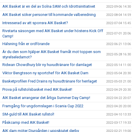
AIK Basket är en del av Solna SAM och Idrottsinitiativet
2022-09-06 14:30
AIK Basket söker personer till kommande valberedning
2022-08-04 14:59
Intresserad av att sponsra AIK Basket?
2022-07-04 15:45
Rivstarta säsongen med AIK Basket under höstens Kick Off
2022-07-01 20:06
Camp!
Hälsning från er ordförande
2022-06-21 13:06
Är du den som hjälper AIK Basket framåt mot toppen som
2022-05-28 16:30
styrelseledamot?
Ridwan Chowdhury blir ny huvudtränare för damlaget
2022-05-14 11:00
Viktor Bengtsson ny sportchef för AIK Basket Dam
2022-05-04 20:30
Basketprofilen Fred Drains ny huvudtränare för herrlaget
2022-05-03 21:00
Prova på rullstolsbasket med AIK Basket!
2022-04-29 20:30
AIK Basket arrangerar det årliga Summer Day Camp!
2022-04-22 20:07
Framgång för ungdomslagen i Scania Cup 2022
2022-04-20 20:00
SM-guld till AIK Basket rullstol!
2022-04-10 13:33
Påskcamp med AIK Basket!
2022-03-17 19:33
AIK dam möter Djurgården i uppskjutet derby
2022-02-21 19:00