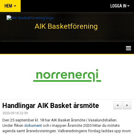
HEM
LOGGA IN
AIK Basketförening
HEM
NYHETER
KLUBBEN
KONTAKT
Handlingar AIK Basket årsmöte
<
>
DOKUMENT
2020-09-18 22:39
Den 25 september kl. 18 har AIK Basket årsmöte i Vasalundshallen.
VÅRA LAG/TRÄNARE
Under fliken
dokument
och i mappen Årsmöte 2020 hittar du mötets
agenda samt årsredovisningen. Valberedningens förslag laddas upp inom