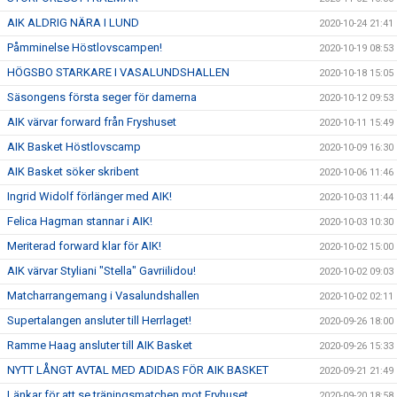
AIK ALDRIG NÄRA I LUND
2020-10-24 21:41
Påmminelse Höstlovscampen!
2020-10-19 08:53
HÖGSBO STARKARE I VASALUNDSHALLEN
2020-10-18 15:05
Säsongens första seger för damerna
2020-10-12 09:53
AIK värvar forward från Fryshuset
2020-10-11 15:49
AIK Basket Höstlovscamp
2020-10-09 16:30
AIK Basket söker skribent
2020-10-06 11:46
Ingrid Widolf förlänger med AIK!
2020-10-03 11:44
Felica Hagman stannar i AIK!
2020-10-03 10:30
Meriterad forward klar för AIK!
2020-10-02 15:00
AIK värvar Styliani "Stella" Gavriilidou!
2020-10-02 09:03
Matcharrangemang i Vasalundshallen
2020-10-02 02:11
Supertalangen ansluter till Herrlaget!
2020-09-26 18:00
Ramme Haag ansluter till AIK Basket
2020-09-26 15:33
NYTT LÅNGT AVTAL MED ADIDAS FÖR AIK BASKET
2020-09-21 21:49
Länkar för att se träningsmatchen mot Fryhuset
2020-09-20 18:58