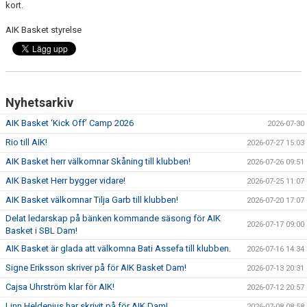
kort.
AVGIFTER
AIK Basket styrelse
BLI MEDLEM
FRITIDSKORTET
PARTNERS
Nyhetsarkiv
AIK Basket ‘Kick Off’ Camp 2026
2026-07-30
KÖP BILJETTER
Rio till AIK!
2026-07-27 15:03
SHOP
AIK Basket herr välkomnar Skåning till klubben!
2026-07-26 09:51
AIK Basket Herr bygger vidare!
2026-07-25 11:07
AIK.SE
AIK Basket välkomnar Tilja Garb till klubben!
2026-07-20 17:07
Delat ledarskap på bänken kommande säsong för AIK
2026-07-17 09:00
Basket i SBL Dam!
AIK Basket är glada att välkomna Bati Assefa till klubben.
2026-07-16 14:34
Signe Eriksson skriver på för AIK Basket Dam!
2026-07-13 20:31
Cajsa Uhrström klar för AIK!
2026-07-12 20:57
Linn Heldenius har skrivit på för AIK Dam!
2026-07-08 08:58