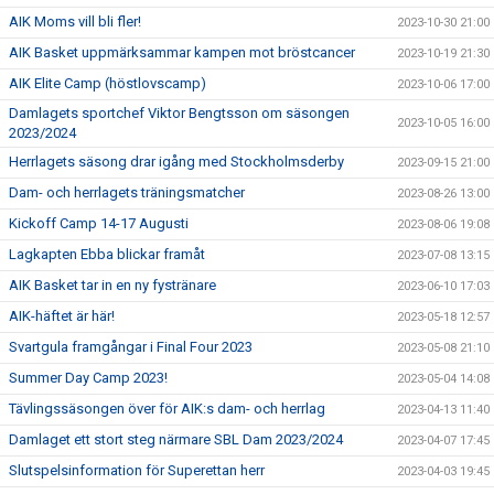
AIK Moms vill bli fler!
2023-10-30 21:00
AIK Basket uppmärksammar kampen mot bröstcancer
2023-10-19 21:30
AIK Elite Camp (höstlovscamp)
2023-10-06 17:00
Damlagets sportchef Viktor Bengtsson om säsongen
2023-10-05 16:00
2023/2024
Herrlagets säsong drar igång med Stockholmsderby
2023-09-15 21:00
Dam- och herrlagets träningsmatcher
2023-08-26 13:00
Kickoff Camp 14-17 Augusti
2023-08-06 19:08
Lagkapten Ebba blickar framåt
2023-07-08 13:15
AIK Basket tar in en ny fystränare
2023-06-10 17:03
AIK-häftet är här!
2023-05-18 12:57
Svartgula framgångar i Final Four 2023
2023-05-08 21:10
Summer Day Camp 2023!
2023-05-04 14:08
Tävlingssäsongen över för AIK:s dam- och herrlag
2023-04-13 11:40
Damlaget ett stort steg närmare SBL Dam 2023/2024
2023-04-07 17:45
Slutspelsinformation för Superettan herr
2023-04-03 19:45