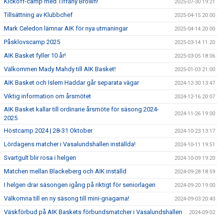
Kickoff-camp med Tiffany Brown!
2025-07-30 19:21
Tillsättning av Klubbchef
2025-04-15 20:00
Mark Celedon lämnar AIK för nya utmaningar
2025-04-14 20:00
Påsklovscamp 2025
2025-03-14 11:20
AIK Basket fyller 10 år!
2025-03-05 18:06
Välkommen Mady Mahdy till AIK Basket!
2025-01-03 21:00
AIK Basket och Islem Haddar går separata vägar
2024-12-30 13:47
Viktig information om årsmötet
2024-12-16 20:07
AIK Basket kallar till ordinarie årsmöte för säsong 2024-
2024-11-26 19:00
2025
Höstcamp 2024 | 28-31 Oktober
2024-10-23 13:17
Lördagens matcher i Vasalundshallen inställda!
2024-10-11 19:51
Svartgult blir rosa i helgen
2024-10-09 19:20
Matchen mellan Blackeberg och AIK inställd
2024-09-28 18:59
I helgen drar säsongen igång på riktigt för seniorlagen
2024-09-20 19:00
Välkomna till en ny säsong till mini-gnagarna!
2024-09-03 20:40
Väskförbud på AIK Baskets förbundsmatcher i Vasalundshallen
2024-09-02