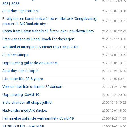
2021-09-17 09:59
2021-2022
Saturday night ballers!
2021-09-07 13:08
Efterlyses, en kommunikatör och/- eller bokföringskunnig
2021-09-01 19:32
person till AIK Baskets styr
Rösta fram Lamin Sabally till årets Loka Lockdown Hero
2021-06-03 22:29
Peter Jansson ny Head Coach för damlaget!
2021-05-11 18:33
AIK Basket arrangerar Summer Day Camp 2021
2021-05-11 17:06
Summer Camps
2021-04-03 19:39
Uppdatering gällande verksamhet
2021-03-05 13:01
Saturday night hoops!
2021-02-25 15:26
Lättnader för -02 & yngre
2021-02-07 00:41
Verksamhet från och med 25 Januari !
2021-01-24 17:36
Uppdatering: Covid-19
2020-12-21 20:40
Sista chansen att skapa julfrid!
2020-12-13 10:02
Nattvandra med AIK Basket
2020-12-01 18:20
Påminnelse gällande Verksamhet - Covid-19
2020-11-28 11:09
STORFÖRLUST I KALMAR
2020-11-02 16:30