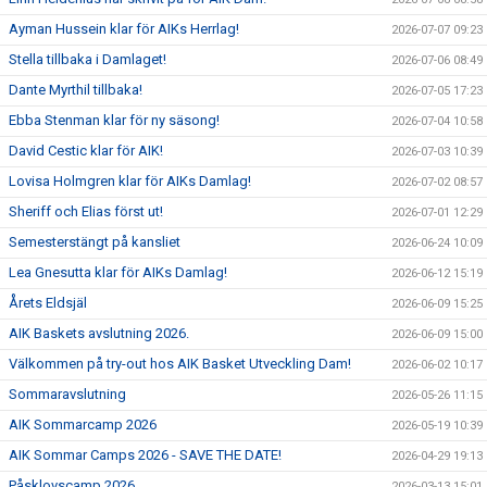
Ayman Hussein klar för AIKs Herrlag!
2026-07-07 09:23
Stella tillbaka i Damlaget!
2026-07-06 08:49
Dante Myrthil tillbaka!
2026-07-05 17:23
Ebba Stenman klar för ny säsong!
2026-07-04 10:58
David Cestic klar för AIK!
2026-07-03 10:39
Lovisa Holmgren klar för AIKs Damlag!
2026-07-02 08:57
Sheriff och Elias först ut!
2026-07-01 12:29
Semesterstängt på kansliet
2026-06-24 10:09
Lea Gnesutta klar för AIKs Damlag!
2026-06-12 15:19
Årets Eldsjäl
2026-06-09 15:25
AIK Baskets avslutning 2026.
2026-06-09 15:00
Välkommen på try-out hos AIK Basket Utveckling Dam!
2026-06-02 10:17
Sommaravslutning
2026-05-26 11:15
AIK Sommarcamp 2026
2026-05-19 10:39
AIK Sommar Camps 2026 - SAVE THE DATE!
2026-04-29 19:13
Påsklovscamp 2026
2026-03-13 15:01