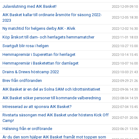
Julavslutning med AIK Basket!
2022-12-09 09:10
AIK Basket kallar till ordinarie årsmöte för säsong 2022-
2022-12-05 18:30
2023
Ny matchtid för helgens derby AIK - Alvik
2022-12-02 16:30
Köp årskort till dam- och herrlagets hemmamatcher
2022-11-01 18:03
Svartgult blir rosa i helgen
2022-10-27 15:00
Hemmapremiär i Superettan för herrlaget
2022-10-14 15:45
Hemmapremiär i Basketettan för damlaget
2022-10-07 16:00
Drains & Drews höstcamp 2022
2022-10-03 21:43
Brev från ordföranden
2022-09-29 21:26
AIK Basket är en del av Solna SAM och Idrottsinitiativet
2022-09-06 14:30
AIK Basket söker personer till kommande valberedning
2022-08-04 14:59
Intresserad av att sponsra AIK Basket?
2022-07-04 15:45
Rivstarta säsongen med AIK Basket under höstens Kick Off
2022-07-01 20:06
Camp!
Hälsning från er ordförande
2022-06-21 13:06
Är du den som hjälper AIK Basket framåt mot toppen som