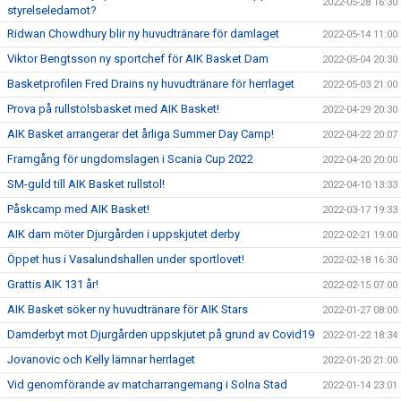
2022-05-28 16:30
styrelseledamot?
Ridwan Chowdhury blir ny huvudtränare för damlaget
2022-05-14 11:00
Viktor Bengtsson ny sportchef för AIK Basket Dam
2022-05-04 20:30
Basketprofilen Fred Drains ny huvudtränare för herrlaget
2022-05-03 21:00
Prova på rullstolsbasket med AIK Basket!
2022-04-29 20:30
AIK Basket arrangerar det årliga Summer Day Camp!
2022-04-22 20:07
Framgång för ungdomslagen i Scania Cup 2022
2022-04-20 20:00
SM-guld till AIK Basket rullstol!
2022-04-10 13:33
Påskcamp med AIK Basket!
2022-03-17 19:33
AIK dam möter Djurgården i uppskjutet derby
2022-02-21 19:00
Öppet hus i Vasalundshallen under sportlovet!
2022-02-18 16:30
Grattis AIK 131 år!
2022-02-15 07:00
AIK Basket söker ny huvudtränare för AIK Stars
2022-01-27 08:00
Damderbyt mot Djurgården uppskjutet på grund av Covid19
2022-01-22 18:34
Jovanovic och Kelly lämnar herrlaget
2022-01-20 21:00
Vid genomförande av matcharrangemang i Solna Stad
2022-01-14 23:01