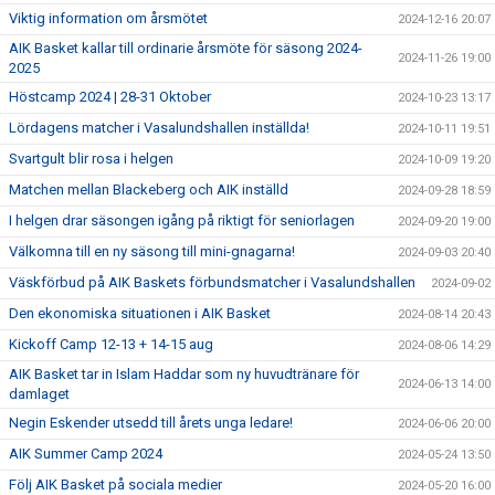
Viktig information om årsmötet
2024-12-16 20:07
AIK Basket kallar till ordinarie årsmöte för säsong 2024-
2024-11-26 19:00
2025
Höstcamp 2024 | 28-31 Oktober
2024-10-23 13:17
Lördagens matcher i Vasalundshallen inställda!
2024-10-11 19:51
Svartgult blir rosa i helgen
2024-10-09 19:20
Matchen mellan Blackeberg och AIK inställd
2024-09-28 18:59
I helgen drar säsongen igång på riktigt för seniorlagen
2024-09-20 19:00
Välkomna till en ny säsong till mini-gnagarna!
2024-09-03 20:40
Väskförbud på AIK Baskets förbundsmatcher i Vasalundshallen
2024-09-02
Den ekonomiska situationen i AIK Basket
2024-08-14 20:43
Kickoff Camp 12-13 + 14-15 aug
2024-08-06 14:29
AIK Basket tar in Islam Haddar som ny huvudtränare för
2024-06-13 14:00
damlaget
Negin Eskender utsedd till årets unga ledare!
2024-06-06 20:00
AIK Summer Camp 2024
2024-05-24 13:50
Följ AIK Basket på sociala medier
2024-05-20 16:00