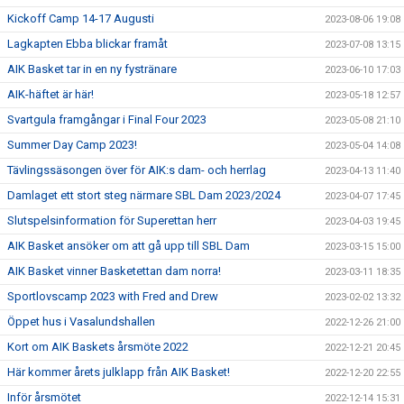
Kickoff Camp 14-17 Augusti
2023-08-06 19:08
Lagkapten Ebba blickar framåt
2023-07-08 13:15
AIK Basket tar in en ny fystränare
2023-06-10 17:03
AIK-häftet är här!
2023-05-18 12:57
Svartgula framgångar i Final Four 2023
2023-05-08 21:10
Summer Day Camp 2023!
2023-05-04 14:08
Tävlingssäsongen över för AIK:s dam- och herrlag
2023-04-13 11:40
Damlaget ett stort steg närmare SBL Dam 2023/2024
2023-04-07 17:45
Slutspelsinformation för Superettan herr
2023-04-03 19:45
AIK Basket ansöker om att gå upp till SBL Dam
2023-03-15 15:00
AIK Basket vinner Basketettan dam norra!
2023-03-11 18:35
Sportlovscamp 2023 with Fred and Drew
2023-02-02 13:32
Öppet hus i Vasalundshallen
2022-12-26 21:00
Kort om AIK Baskets årsmöte 2022
2022-12-21 20:45
Här kommer årets julklapp från AIK Basket!
2022-12-20 22:55
Inför årsmötet
2022-12-14 15:31