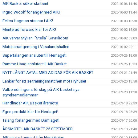
AIK Basket söker skribent
2020-10-06 11:46
Ingrid Widolf förlänger med AIK!
2020-10-03 11:44
Felica Hagman stannar i AIK!
2020-10-03 10:30
Meriterad forward klar för AIK!
2020-10-02 15:00
AIK värvar Styliani "Stella" Gavriilidou!
2020-10-02 09:03
Matcharrangemang i Vasalundshallen
2020-10-02 02:11
Supertalangen ansluter till Herrlaget!
2020-09-26 18:00
Ramme Haag ansluter till AIK Basket
2020-09-26 15:33
NYTT LÅNGT AVTAL MED ADIDAS FÖR AIK BASKET
2020-09-21 21:49
Länkar för att se träningsmatchen mot Fryhuset
2020-09-20 18:58
Valberedningens förslag på AIK basket nya
2020-09-20 11:20
styrelsemedlemmar
Handlingar AIK Basket årsmöte
2020-09-18 22:39
Egen produkt klar för Herrlaget!
2020-09-18 08:39
Talang förlänger med Damlaget!
2020-09-17 20:00
ÅRSMÖTE I AIK BASKET 25 SEPTEMBER
2020-09-10 21:40
AIK värvar forward från Norrköping
2020-09-10 18:00