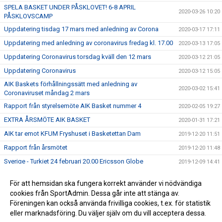
SPELA BASKET UNDER PÅSKLOVET! 6-8 APRIL
2020-03-26 10:20
PÅSKLOVSCAMP
Uppdatering tisdag 17 mars med anledning av Corona
2020-03-17 17:11
Uppdatering med anledning av coronavirus fredag kl. 17.00
2020-03-13 17:05
Uppdatering Coronavirus torsdag kväll den 12 mars
2020-03-12 21:05
Uppdatering Coronavirus
2020-03-12 15:05
AIK Baskets förhållningssätt med anledning av
2020-03-02 15:41
Coronaviruset måndag 2 mars
Rapport från styrelsemöte AIK Basket nummer 4
2020-02-05 19:27
EXTRA ÅRSMÖTE AIK BASKET
2020-01-31 17:21
AIK tar emot KFUM Fryshuset i Basketettan Dam
2019-12-20 11:51
Rapport från årsmötet
2019-12-20 11:48
Sverige - Turkiet 24 februari 20.00 Ericsson Globe
2019-12-09 14:41
ÅRSMÖTE AIK BASKET 2019
2019-12-05 16:15
För att hemsidan ska fungera korrekt använder vi nödvändiga
ANMÄL DIG TILL SOMMARENS SVETTIGASTE LÄGER –
cookies från SportAdmin. Dessa går inte att stänga av.
2019-12-05 16:08
GNAGET BASKETBALL CAMP!
Föreningen kan också använda frivilliga cookies, t.ex. för statistik
eller marknadsföring. Du väljer själv om du vill acceptera dessa.