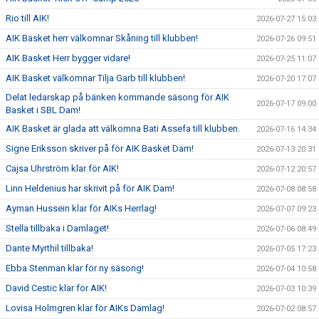
Rio till AIK!
2026-07-27 15:03
AIK Basket herr välkomnar Skåning till klubben!
2026-07-26 09:51
AIK Basket Herr bygger vidare!
2026-07-25 11:07
AIK Basket välkomnar Tilja Garb till klubben!
2026-07-20 17:07
Delat ledarskap på bänken kommande säsong för AIK
2026-07-17 09:00
Basket i SBL Dam!
AIK Basket är glada att välkomna Bati Assefa till klubben.
2026-07-16 14:34
Signe Eriksson skriver på för AIK Basket Dam!
2026-07-13 20:31
Cajsa Uhrström klar för AIK!
2026-07-12 20:57
Linn Heldenius har skrivit på för AIK Dam!
2026-07-08 08:58
Ayman Hussein klar för AIKs Herrlag!
2026-07-07 09:23
Stella tillbaka i Damlaget!
2026-07-06 08:49
Dante Myrthil tillbaka!
2026-07-05 17:23
Ebba Stenman klar för ny säsong!
2026-07-04 10:58
David Cestic klar för AIK!
2026-07-03 10:39
Lovisa Holmgren klar för AIKs Damlag!
2026-07-02 08:57