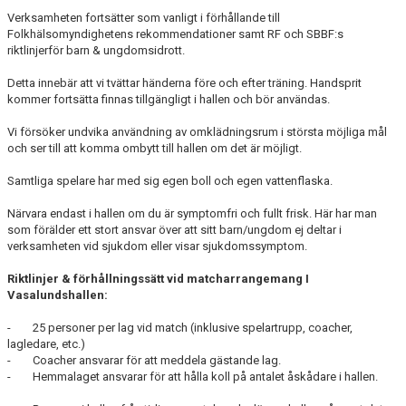
AVGIFTER
Verksamheten fortsätter som vanligt i förhållande till
Folkhälsomyndighetens rekommendationer samt RF och SBBF:s
riktlinjerför barn & ungdomsidrott.
BLI MEDLEM
Detta innebär att vi tvättar händerna före och efter träning. Handsprit
FRITIDSKORTET
kommer fortsätta finnas tillgängligt i hallen och bör användas.
PARTNERS
Vi försöker undvika användning av omklädningsrum i största möjliga mål
och ser till att komma ombytt till hallen om det är möjligt.
KÖP BILJETTER
Samtliga spelare har med sig egen boll och egen vattenflaska.
SHOP
Närvara endast i hallen om du är symptomfri och fullt frisk. Här har man
som förälder ett stort ansvar över att sitt barn/ungdom ej deltar i
verksamheten vid sjukdom eller visar sjukdomssymptom.
ELITE WINTER CUP
Riktlinjer & förhållningssätt vid matcharrangemang I
AIK.SE
Vasalundshallen:
- 25 personer per lag vid match (inklusive spelartrupp, coacher,
lagledare, etc.)
- Coacher ansvarar för att meddela gästande lag.
- Hemmalaget ansvarar för att hålla koll på antalet åskådare i hallen.