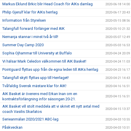
Markus Eklund Brkic blir Head Coach för AIKs damlag
2020-06-18 14:00
Philip Gjerulf klar för AIKs herrlag
2020-06-17 20:43
Information från Styrelsen
2020-05-15 08:56
Talangfull forward förlänger med AIK
2020-05-10 21:32
Nemanja stannar i minst två år till!
2020-05-07 12:49
Summer Day Camp 2020
2020-05-03 16:53
Sophia Ojhammar till University at Buffalo
2020-04-24 20:09
Vi hälsar Mark Celedon välkommen till AIK Basket!
2020-04-24 11:03
Pointguard flyttas upp från de egna leden till AIKs herrlag
2020-04-23 16:17
Talangfull skytt flyttas upp till Herrlaget!
2020-04-21 14:43
Tvåfaldig Svensk mästare klar för AIK!
2020-04-16 16:51
AIK Basket är överens med Erkan Inan om en
2020-04-15 16:51
kontraktsförlängning inför säsongen 20-21.
AIK Basket vill stolt meddela att vi skrivit ett nytt avtal med
2020-04-15 13:37
coach Vasilis Skarlatos
Serieanmälan 2020/2021 ABC-lag
2020-04-03 10:55
Påskveckan
2020-04-03 10:51