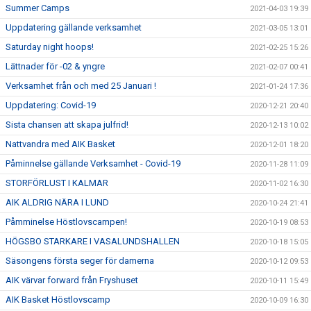
Summer Camps
2021-04-03 19:39
Uppdatering gällande verksamhet
2021-03-05 13:01
Saturday night hoops!
2021-02-25 15:26
Lättnader för -02 & yngre
2021-02-07 00:41
Verksamhet från och med 25 Januari !
2021-01-24 17:36
Uppdatering: Covid-19
2020-12-21 20:40
Sista chansen att skapa julfrid!
2020-12-13 10:02
Nattvandra med AIK Basket
2020-12-01 18:20
Påminnelse gällande Verksamhet - Covid-19
2020-11-28 11:09
STORFÖRLUST I KALMAR
2020-11-02 16:30
AIK ALDRIG NÄRA I LUND
2020-10-24 21:41
Påmminelse Höstlovscampen!
2020-10-19 08:53
HÖGSBO STARKARE I VASALUNDSHALLEN
2020-10-18 15:05
Säsongens första seger för damerna
2020-10-12 09:53
AIK värvar forward från Fryshuset
2020-10-11 15:49
AIK Basket Höstlovscamp
2020-10-09 16:30