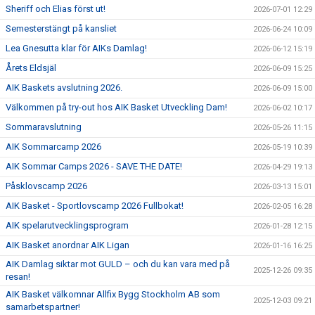
Sheriff och Elias först ut!
2026-07-01 12:29
Semesterstängt på kansliet
2026-06-24 10:09
Lea Gnesutta klar för AIKs Damlag!
2026-06-12 15:19
Årets Eldsjäl
2026-06-09 15:25
AIK Baskets avslutning 2026.
2026-06-09 15:00
Välkommen på try-out hos AIK Basket Utveckling Dam!
2026-06-02 10:17
Sommaravslutning
2026-05-26 11:15
AIK Sommarcamp 2026
2026-05-19 10:39
AIK Sommar Camps 2026 - SAVE THE DATE!
2026-04-29 19:13
Påsklovscamp 2026
2026-03-13 15:01
AIK Basket - Sportlovscamp 2026 Fullbokat!
2026-02-05 16:28
AIK spelarutvecklingsprogram
2026-01-28 12:15
AIK Basket anordnar AIK Ligan
2026-01-16 16:25
AIK Damlag siktar mot GULD – och du kan vara med på
2025-12-26 09:35
resan!
AIK Basket välkomnar Allfix Bygg Stockholm AB som
2025-12-03 09:21
samarbetspartner!