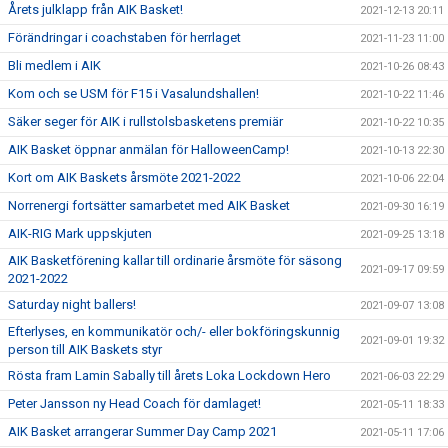
Årets julklapp från AIK Basket!
2021-12-13 20:11
Förändringar i coachstaben för herrlaget
2021-11-23 11:00
Bli medlem i AIK
2021-10-26 08:43
Kom och se USM för F15 i Vasalundshallen!
2021-10-22 11:46
Säker seger för AIK i rullstolsbasketens premiär
2021-10-22 10:35
AIK Basket öppnar anmälan för HalloweenCamp!
2021-10-13 22:30
Kort om AIK Baskets årsmöte 2021-2022
2021-10-06 22:04
Norrenergi fortsätter samarbetet med AIK Basket
2021-09-30 16:19
AIK-RIG Mark uppskjuten
2021-09-25 13:18
AIK Basketförening kallar till ordinarie årsmöte för säsong
2021-09-17 09:59
2021-2022
Saturday night ballers!
2021-09-07 13:08
Efterlyses, en kommunikatör och/- eller bokföringskunnig
2021-09-01 19:32
person till AIK Baskets styr
Rösta fram Lamin Sabally till årets Loka Lockdown Hero
2021-06-03 22:29
Peter Jansson ny Head Coach för damlaget!
2021-05-11 18:33
AIK Basket arrangerar Summer Day Camp 2021
2021-05-11 17:06