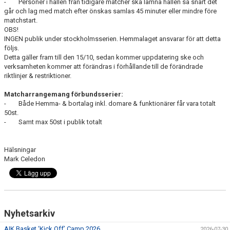
- Personer i hallen från tidigare matcher ska lämna hallen så snart det
går och lag med match efter önskas samlas 45 minuter eller mindre före
matchstart.
OBS!
INGEN publik under stockholmsserien. Hemmalaget ansvarar för att detta
följs.
Detta gäller fram till den 15/10, sedan kommer uppdatering ske och
verksamheten kommer att förändras i förhållande till de förändrade
riktlinjer & restriktioner.
Matcharrangemang förbundsserier:
- Både Hemma- & bortalag inkl. domare & funktionärer får vara totalt
50st.
- Samt max 50st i publik totalt
Hälsningar
Mark Celedon
Nyhetsarkiv
AIK Basket ‘Kick Off’ Camp 2026
2026-07-30