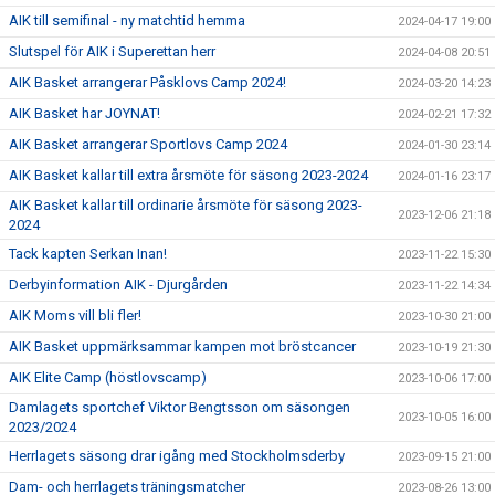
AIK till semifinal - ny matchtid hemma
2024-04-17 19:00
Slutspel för AIK i Superettan herr
2024-04-08 20:51
AIK Basket arrangerar Påsklovs Camp 2024!
2024-03-20 14:23
AIK Basket har JOYNAT!
2024-02-21 17:32
AIK Basket arrangerar Sportlovs Camp 2024
2024-01-30 23:14
AIK Basket kallar till extra årsmöte för säsong 2023-2024
2024-01-16 23:17
AIK Basket kallar till ordinarie årsmöte för säsong 2023-
2023-12-06 21:18
2024
Tack kapten Serkan Inan!
2023-11-22 15:30
Derbyinformation AIK - Djurgården
2023-11-22 14:34
AIK Moms vill bli fler!
2023-10-30 21:00
AIK Basket uppmärksammar kampen mot bröstcancer
2023-10-19 21:30
AIK Elite Camp (höstlovscamp)
2023-10-06 17:00
Damlagets sportchef Viktor Bengtsson om säsongen
2023-10-05 16:00
2023/2024
Herrlagets säsong drar igång med Stockholmsderby
2023-09-15 21:00
Dam- och herrlagets träningsmatcher
2023-08-26 13:00