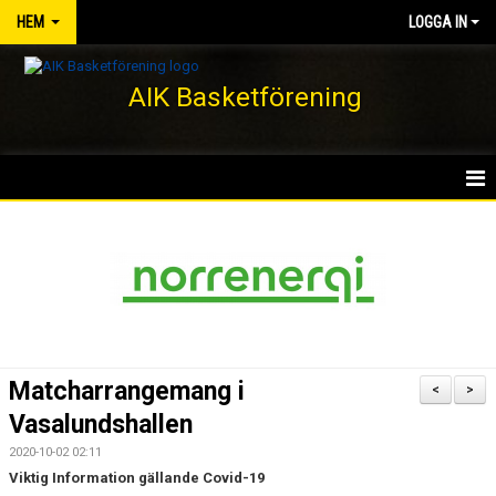
HEM
LOGGA IN
AIK Basketförening
HEM
NYHETER
KLUBBEN
KONTAKT
Matcharrangemang i
<
>
DOKUMENT
Vasalundshallen
2020-10-02 02:11
VÅRA LAG/TRÄNARE
Viktig Information gällande
Covid-19