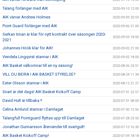
Talang förlänger med AIK
2020-09-10 12:00
AIK värvar Andrew Holmes
2020-09-09 20:59
Point Guard förlänger med AIK
2020-09-06 21:00
Serkan Innan är klar för nytt kontrakt över säsongen 2020-
2020-09-03 18:00
2021
Johannes Höök klar för AIK!
2020-09-02 21:00
Vendela Lingqvist stannar i AIK
2020-09-02 18:00
AIK Basket välkomnar till en ny säsong!
2020-08-26 23:51
VILL DU BIDRA I AIK BASKET STYRELSE?
2020-08-24 11:34
Ester Olsson stannar i AIK
2020-08-12 21:27
Snart är det dags! AIK Basket Kickoff Camp
2020-07-31 22:57
David Hult är tillbaka !!
2020-07-31 08:00
Celina Arnlund stannar i Damlaget
2020-07-30 15:56
Talangfull Pointguard flyttas upp till Damlaget
2020-07-28 23:50
Jonathan Gunnarsson återvänder till svartgult!
2020-07-10 16:30
AIK Basket Kickoff Camp!
2020-07-09 18:18