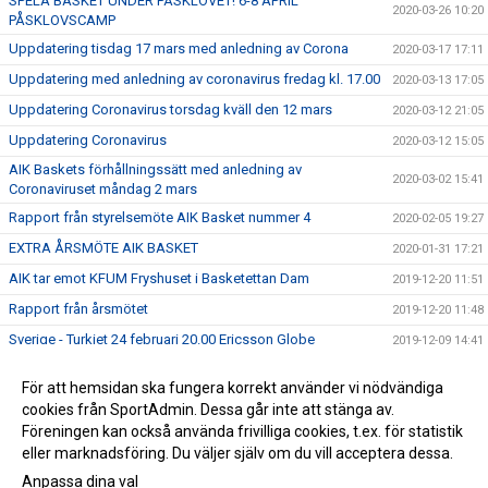
SPELA BASKET UNDER PÅSKLOVET! 6-8 APRIL
2020-03-26 10:20
PÅSKLOVSCAMP
Uppdatering tisdag 17 mars med anledning av Corona
2020-03-17 17:11
Uppdatering med anledning av coronavirus fredag kl. 17.00
2020-03-13 17:05
Uppdatering Coronavirus torsdag kväll den 12 mars
2020-03-12 21:05
Uppdatering Coronavirus
2020-03-12 15:05
AIK Baskets förhållningssätt med anledning av
2020-03-02 15:41
Coronaviruset måndag 2 mars
Rapport från styrelsemöte AIK Basket nummer 4
2020-02-05 19:27
EXTRA ÅRSMÖTE AIK BASKET
2020-01-31 17:21
AIK tar emot KFUM Fryshuset i Basketettan Dam
2019-12-20 11:51
Rapport från årsmötet
2019-12-20 11:48
Sverige - Turkiet 24 februari 20.00 Ericsson Globe
2019-12-09 14:41
ÅRSMÖTE AIK BASKET 2019
2019-12-05 16:15
För att hemsidan ska fungera korrekt använder vi nödvändiga
ANMÄL DIG TILL SOMMARENS SVETTIGASTE LÄGER –
cookies från SportAdmin. Dessa går inte att stänga av.
2019-12-05 16:08
GNAGET BASKETBALL CAMP!
Föreningen kan också använda frivilliga cookies, t.ex. för statistik
eller marknadsföring. Du väljer själv om du vill acceptera dessa.
Anpassa dina val