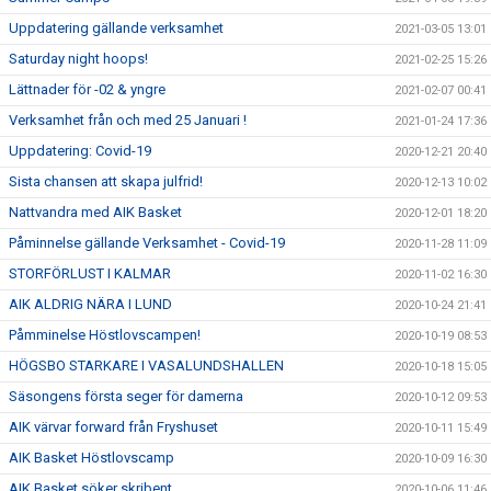
Uppdatering gällande verksamhet
2021-03-05 13:01
Saturday night hoops!
2021-02-25 15:26
Lättnader för -02 & yngre
2021-02-07 00:41
Verksamhet från och med 25 Januari !
2021-01-24 17:36
Uppdatering: Covid-19
2020-12-21 20:40
Sista chansen att skapa julfrid!
2020-12-13 10:02
Nattvandra med AIK Basket
2020-12-01 18:20
Påminnelse gällande Verksamhet - Covid-19
2020-11-28 11:09
STORFÖRLUST I KALMAR
2020-11-02 16:30
AIK ALDRIG NÄRA I LUND
2020-10-24 21:41
Påmminelse Höstlovscampen!
2020-10-19 08:53
HÖGSBO STARKARE I VASALUNDSHALLEN
2020-10-18 15:05
Säsongens första seger för damerna
2020-10-12 09:53
AIK värvar forward från Fryshuset
2020-10-11 15:49
AIK Basket Höstlovscamp
2020-10-09 16:30
AIK Basket söker skribent
2020-10-06 11:46