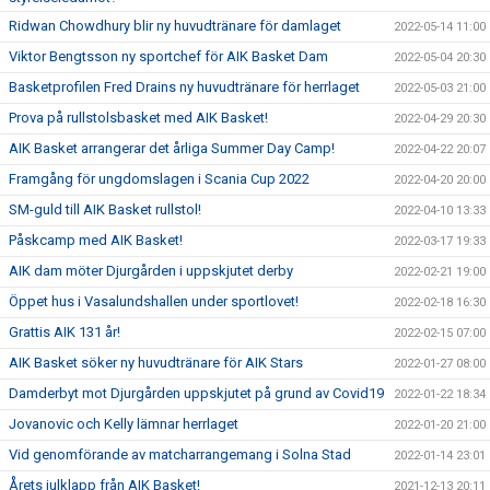
Ridwan Chowdhury blir ny huvudtränare för damlaget
2022-05-14 11:00
Viktor Bengtsson ny sportchef för AIK Basket Dam
2022-05-04 20:30
Basketprofilen Fred Drains ny huvudtränare för herrlaget
2022-05-03 21:00
Prova på rullstolsbasket med AIK Basket!
2022-04-29 20:30
AIK Basket arrangerar det årliga Summer Day Camp!
2022-04-22 20:07
Framgång för ungdomslagen i Scania Cup 2022
2022-04-20 20:00
SM-guld till AIK Basket rullstol!
2022-04-10 13:33
Påskcamp med AIK Basket!
2022-03-17 19:33
AIK dam möter Djurgården i uppskjutet derby
2022-02-21 19:00
Öppet hus i Vasalundshallen under sportlovet!
2022-02-18 16:30
Grattis AIK 131 år!
2022-02-15 07:00
AIK Basket söker ny huvudtränare för AIK Stars
2022-01-27 08:00
Damderbyt mot Djurgården uppskjutet på grund av Covid19
2022-01-22 18:34
Jovanovic och Kelly lämnar herrlaget
2022-01-20 21:00
Vid genomförande av matcharrangemang i Solna Stad
2022-01-14 23:01
Årets julklapp från AIK Basket!
2021-12-13 20:11