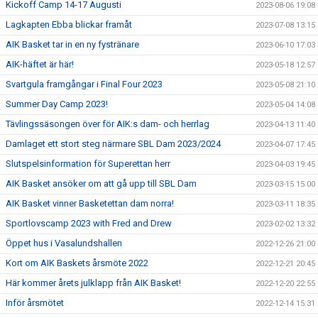
Kickoff Camp 14-17 Augusti
2023-08-06 19:08
Lagkapten Ebba blickar framåt
2023-07-08 13:15
AIK Basket tar in en ny fystränare
2023-06-10 17:03
AIK-häftet är här!
2023-05-18 12:57
Svartgula framgångar i Final Four 2023
2023-05-08 21:10
Summer Day Camp 2023!
2023-05-04 14:08
Tävlingssäsongen över för AIK:s dam- och herrlag
2023-04-13 11:40
Damlaget ett stort steg närmare SBL Dam 2023/2024
2023-04-07 17:45
Slutspelsinformation för Superettan herr
2023-04-03 19:45
AIK Basket ansöker om att gå upp till SBL Dam
2023-03-15 15:00
AIK Basket vinner Basketettan dam norra!
2023-03-11 18:35
Sportlovscamp 2023 with Fred and Drew
2023-02-02 13:32
Öppet hus i Vasalundshallen
2022-12-26 21:00
Kort om AIK Baskets årsmöte 2022
2022-12-21 20:45
Här kommer årets julklapp från AIK Basket!
2022-12-20 22:55
Inför årsmötet
2022-12-14 15:31