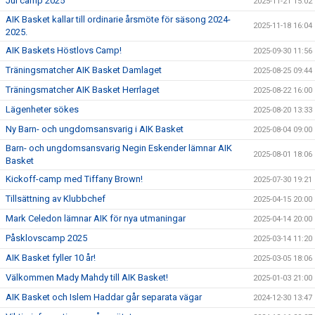
Jul camp 2025
2025-11-21 15:02
AIK Basket kallar till ordinarie årsmöte för säsong 2024-
2025-11-18 16:04
2025.
AIK Baskets Höstlovs Camp!
2025-09-30 11:56
Träningsmatcher AIK Basket Damlaget
2025-08-25 09:44
Träningsmatcher AIK Basket Herrlaget
2025-08-22 16:00
Lägenheter sökes
2025-08-20 13:33
Ny Barn- och ungdomsansvarig i AIK Basket
2025-08-04 09:00
Barn- och ungdomsansvarig Negin Eskender lämnar AIK
2025-08-01 18:06
Basket
Kickoff-camp med Tiffany Brown!
2025-07-30 19:21
Tillsättning av Klubbchef
2025-04-15 20:00
Mark Celedon lämnar AIK för nya utmaningar
2025-04-14 20:00
Påsklovscamp 2025
2025-03-14 11:20
AIK Basket fyller 10 år!
2025-03-05 18:06
Välkommen Mady Mahdy till AIK Basket!
2025-01-03 21:00
AIK Basket och Islem Haddar går separata vägar
2024-12-30 13:47