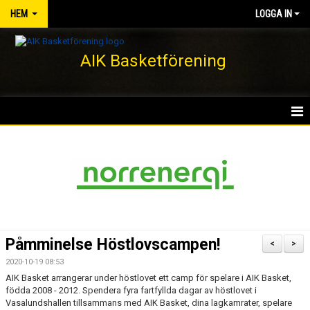
HEM
LOGGA IN
AIK Basketförening
HEM
NYHETER
KLUBBEN
KONTAKT
Påmminelse Höstlovscampen!
<
>
DOKUMENT
2020-10-19 08:53
AIK Basket arrangerar under höstlovet ett camp för spelare i AIK Basket,
VÅRA LAG/TRÄNARE
födda 2008 - 2012. Spendera fyra fartfyllda dagar av höstlovet i
Vasalundshallen tillsammans med AIK Basket, dina lagkamrater, spelare