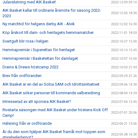
Julavslutning med AIK Basket!
2022-12-09 09:10
AIK Basket kallar till ordinarie årsmöte för säsong 2022-
2022-12-05 18:30
2023
Ny matchtid för helgens derby AIK - Alvik
2022-12-02 16:30
Köp årskort till dam- och herrlagets hemmamatcher
2022-11-01 18:03
Svartgult blir rosa i helgen
2022-10-27 15:00
Hemmapremiär i Superettan för herrlaget
2022-10-14 15:45
Hemmapremiär i Basketettan för damlaget
2022-10-07 16:00
Drains & Drews höstcamp 2022
2022-10-03 21:43
Brev från ordföranden
2022-09-29 21:26
AIK Basket är en del av Solna SAM och Idrottsinitiativet
2022-09-06 14:30
AIK Basket söker personer till kommande valberedning
2022-08-04 14:59
Intresserad av att sponsra AIK Basket?
2022-07-04 15:45
Rivstarta säsongen med AIK Basket under höstens Kick Off
2022-07-01 20:06
Camp!
Hälsning från er ordförande
2022-06-21 13:06
Är du den som hjälper AIK Basket framåt mot toppen som
2022-05-28 16:30
styrelseledamot?