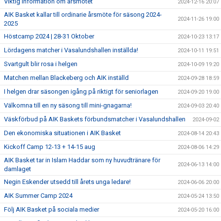
Viktig information om årsmötet
2024-12-16 20:07
AIK Basket kallar till ordinarie årsmöte för säsong 2024-
2024-11-26 19:00
2025
Höstcamp 2024 | 28-31 Oktober
2024-10-23 13:17
Lördagens matcher i Vasalundshallen inställda!
2024-10-11 19:51
Svartgult blir rosa i helgen
2024-10-09 19:20
Matchen mellan Blackeberg och AIK inställd
2024-09-28 18:59
I helgen drar säsongen igång på riktigt för seniorlagen
2024-09-20 19:00
Välkomna till en ny säsong till mini-gnagarna!
2024-09-03 20:40
Väskförbud på AIK Baskets förbundsmatcher i Vasalundshallen
2024-09-02
Den ekonomiska situationen i AIK Basket
2024-08-14 20:43
Kickoff Camp 12-13 + 14-15 aug
2024-08-06 14:29
AIK Basket tar in Islam Haddar som ny huvudtränare för
2024-06-13 14:00
damlaget
Negin Eskender utsedd till årets unga ledare!
2024-06-06 20:00
AIK Summer Camp 2024
2024-05-24 13:50
Följ AIK Basket på sociala medier
2024-05-20 16:00