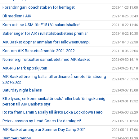
Förändringar i coachstaben för herrlaget
2021-11-23 11:00
Bli medlem i AIK
2021-10-26 08:43
Kom och se USM för F15 i Vasalundshallen!
2021-10-22 11:46
Säker seger för AIK i rullstolsbasketens premiär
2021-10-22 10:35
AIK Basket öppnar anmälan för HalloweenCamp!
2021-10-13 22:30
Kort om AIK Baskets årsmöte 2021-2022
2021-10-06 22:04
Norrenergi fortsätter samarbetet med AIK Basket
2021-09-30 16:19
AIK-RIG Mark uppskjuten
2021-09-25 13:18
AIK Basketförening kallar till ordinarie årsmöte för säsong
2021-09-17 09:59
2021-2022
Saturday night ballers!
2021-09-07 13:08
Efterlyses, en kommunikatör och/- eller bokföringskunnig
2021-09-01 19:32
person till AIK Baskets styr
Rösta fram Lamin Sabally till årets Loka Lockdown Hero
2021-06-03 22:29
Peter Jansson ny Head Coach för damlaget!
2021-05-11 18:33
AIK Basket arrangerar Summer Day Camp 2021
2021-05-11 17:06
Summer Camps
2021-04-03 19:39