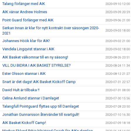
Talang förlänger med AIK
2020-09-10 12:00
AIK värvar Andrew Holmes
2020-09-09 20:59
Point Guard förlänger med AIK
2020-09-06 21:00
Serkan Innan är klar för nytt kontrakt över säsongen 2020-
2020-09-03 18:00
2021
Johannes Höök klar för AIK!
2020-09-02 21:00
Vendela Lingqvist stannar i AIK
2020-09-02 18:00
AIK Basket välkomnar till en ny säsong!
2020-08-26 23:51
VILL DU BIDRA I AIK BASKET STYRELSE?
2020-08-24 11:34
Ester Olsson stannar i AIK
2020-08-12 21:27
Snart är det dags! AIK Basket Kickoff Camp
2020-07-31 22:57
David Hult är tillbaka !!
2020-07-31 08:00
Celina Arnlund stannar i Damlaget
2020-07-30 15:56
Talangfull Pointguard flyttas upp till Damlaget
2020-07-28 23:50
Jonathan Gunnarsson återvänder till svartgult!
2020-07-10 16:30
AIK Basket Kickoff Camp!
2020-07-09 18:18
Markus Eklund Brkic blir Head Coach för AIKs damlag