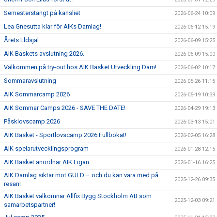
Semesterstängt på kansliet
2026-06-24 10:09
Lea Gnesutta klar för AIKs Damlag!
2026-06-12 15:19
Årets Eldsjäl
2026-06-09 15:25
AIK Baskets avslutning 2026.
2026-06-09 15:00
Välkommen på try-out hos AIK Basket Utveckling Dam!
2026-06-02 10:17
Sommaravslutning
2026-05-26 11:15
AIK Sommarcamp 2026
2026-05-19 10:39
AIK Sommar Camps 2026 - SAVE THE DATE!
2026-04-29 19:13
Påsklovscamp 2026
2026-03-13 15:01
AIK Basket - Sportlovscamp 2026 Fullbokat!
2026-02-05 16:28
AIK spelarutvecklingsprogram
2026-01-28 12:15
AIK Basket anordnar AIK Ligan
2026-01-16 16:25
AIK Damlag siktar mot GULD – och du kan vara med på
2025-12-26 09:35
resan!
AIK Basket välkomnar Allfix Bygg Stockholm AB som
2025-12-03 09:21
samarbetspartner!