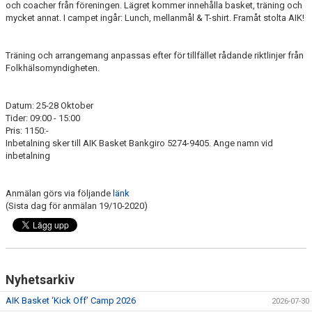
och coacher från föreningen. Lägret kommer innehålla basket, träning och
AVGIFTER
mycket annat. I campet ingår: Lunch, mellanmål & T-shirt. Framåt stolta AIK!
BLI MEDLEM
Träning och arrangemang anpassas efter för tillfället rådande riktlinjer från
Folkhälsomyndigheten.
FRITIDSKORTET
PARTNERS
Datum: 25-28 Oktober
Tider: 09:00 - 15:00
KÖP BILJETTER
Pris: 1150:-
Inbetalning sker till AIK Basket Bankgiro 5274-9405. Ange namn vid
inbetalning
SHOP
AIK.SE
Anmälan görs via följande
länk
(Sista dag för anmälan 19/10-2020)
Nyhetsarkiv
AIK Basket ‘Kick Off’ Camp 2026
2026-07-30