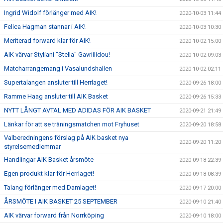
Ingrid Widolf förlänger med AIK!
2020-10-03 11:44
Felica Hagman stannar i AIK!
2020-10-03 10:30
Meriterad forward klar för AIK!
2020-10-02 15:00
AIK värvar Styliani "Stella" Gavriilidou!
2020-10-02 09:03
Matcharrangemang i Vasalundshallen
2020-10-02 02:11
Supertalangen ansluter till Herrlaget!
2020-09-26 18:00
Ramme Haag ansluter till AIK Basket
2020-09-26 15:33
NYTT LÅNGT AVTAL MED ADIDAS FÖR AIK BASKET
2020-09-21 21:49
Länkar för att se träningsmatchen mot Fryhuset
2020-09-20 18:58
Valberedningens förslag på AIK basket nya
2020-09-20 11:20
styrelsemedlemmar
Handlingar AIK Basket årsmöte
2020-09-18 22:39
Egen produkt klar för Herrlaget!
2020-09-18 08:39
Talang förlänger med Damlaget!
2020-09-17 20:00
ÅRSMÖTE I AIK BASKET 25 SEPTEMBER
2020-09-10 21:40
AIK värvar forward från Norrköping
2020-09-10 18:00