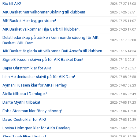
Rio till AIK!
2026-07-27 15:03
AIK Basket herr välkomnar Skåning till klubben!
2026-07-26 09:51
AIK Basket Herr bygger vidare!
2026-07-25 11:07
AIK Basket välkomnar Tilja Garb till klubben!
2026-07-20 17:07
Delat ledarskap på bänken kommande säsong för AIK
2026-07-17 09:00
Basket i SBL Dam!
AIK Basket är glada att välkomna Bati Assefa till klubben.
2026-07-16 14:34
Signe Eriksson skriver på för AIK Basket Dam!
2026-07-13 20:31
Cajsa Uhrström klar för AIK!
2026-07-12 20:57
Linn Heldenius har skrivit på för AIK Dam!
2026-07-08 08:58
Ayman Hussein klar för AIKs Herrlag!
2026-07-07 09:23
Stella tillbaka i Damlaget!
2026-07-06 08:49
Dante Myrthil tillbaka!
2026-07-05 17:23
Ebba Stenman klar för ny säsong!
2026-07-04 10:58
David Cestic klar för AIK!
2026-07-03 10:39
Lovisa Holmgren klar för AIKs Damlag!
2026-07-02 08:57
Sheriff och Elias först ut!
2026-07-01 12:29