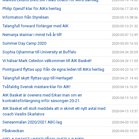
2020-06-18 14:00
Philip Gjerulf klar för AIKs herrlag
2020-06-17 20:43
Information från Styrelsen
2020-05-15 08:56
Talangfull forward förlänger med AIK
2020-05-10 21:32
Nemanja stannar i minst två år till!
2020-05-07 12:49
Summer Day Camp 2020
2020-05-03 16:53
Sophia Ojhammar till University at Buffalo
2020-04-24 20:09
Vi hälsar Mark Celedon välkommen till AIK Basket!
2020-04-24 11:03
Pointguard flyttas upp från de egna leden till AIKs herrlag
2020-04-23 16:17
Talangfull skytt flyttas upp till Herrlaget!
2020-04-21 14:43
Tvåfaldig Svensk mästare klar för AIK!
2020-04-16 16:51
AIK Basket är överens med Erkan Inan om en
2020-04-15 16:51
kontraktsförlängning inför säsongen 20-21.
AIK Basket vill stolt meddela att vi skrivit ett nytt avtal med
2020-04-15 13:37
coach Vasilis Skarlatos
Serieanmälan 2020/2021 ABC-lag
2020-04-03 10:55
Påskveckan
2020-04-03 10:51