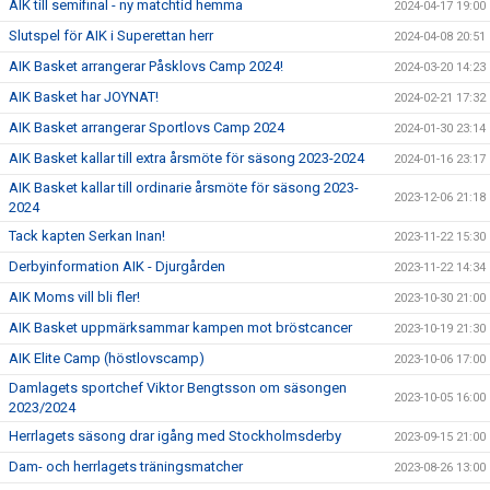
AIK till semifinal - ny matchtid hemma
2024-04-17 19:00
Slutspel för AIK i Superettan herr
2024-04-08 20:51
AIK Basket arrangerar Påsklovs Camp 2024!
2024-03-20 14:23
AIK Basket har JOYNAT!
2024-02-21 17:32
AIK Basket arrangerar Sportlovs Camp 2024
2024-01-30 23:14
AIK Basket kallar till extra årsmöte för säsong 2023-2024
2024-01-16 23:17
AIK Basket kallar till ordinarie årsmöte för säsong 2023-
2023-12-06 21:18
2024
Tack kapten Serkan Inan!
2023-11-22 15:30
Derbyinformation AIK - Djurgården
2023-11-22 14:34
AIK Moms vill bli fler!
2023-10-30 21:00
AIK Basket uppmärksammar kampen mot bröstcancer
2023-10-19 21:30
AIK Elite Camp (höstlovscamp)
2023-10-06 17:00
Damlagets sportchef Viktor Bengtsson om säsongen
2023-10-05 16:00
2023/2024
Herrlagets säsong drar igång med Stockholmsderby
2023-09-15 21:00
Dam- och herrlagets träningsmatcher
2023-08-26 13:00