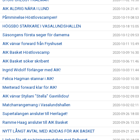
2020-11-02 16:30
AIK ALDRIG NÄRA I LUND
2020-10-24 21:41
Påmminelse Höstlovscampen!
2020-10-19 08:53
HÖGSBO STARKARE I VASALUNDSHALLEN
2020-10-18 15:05
Säsongens första seger för damerna
2020-10-12 09:53
AIK värvar forward från Fryshuset
2020-10-11 15:49
AIK Basket Höstlovscamp
2020-10-09 16:30
AIK Basket söker skribent
2020-10-06 11:46
Ingrid Widolf förlänger med AIK!
2020-10-03 11:44
Felica Hagman stannar i AIK!
2020-10-03 10:30
Meriterad forward klar för AIK!
2020-10-02 15:00
AIK värvar Styliani "Stella" Gavriilidou!
2020-10-02 09:03
Matcharrangemang i Vasalundshallen
2020-10-02 02:11
Supertalangen ansluter till Herrlaget!
2020-09-26 18:00
Ramme Haag ansluter till AIK Basket
2020-09-26 15:33
NYTT LÅNGT AVTAL MED ADIDAS FÖR AIK BASKET
2020-09-21 21:49
Länkar för att se träningsmatchen mot Fryhuset