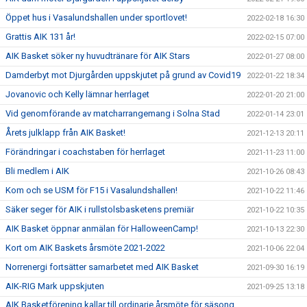
Öppet hus i Vasalundshallen under sportlovet!
2022-02-18 16:30
Grattis AIK 131 år!
2022-02-15 07:00
AIK Basket söker ny huvudtränare för AIK Stars
2022-01-27 08:00
Damderbyt mot Djurgården uppskjutet på grund av Covid19
2022-01-22 18:34
Jovanovic och Kelly lämnar herrlaget
2022-01-20 21:00
Vid genomförande av matcharrangemang i Solna Stad
2022-01-14 23:01
Årets julklapp från AIK Basket!
2021-12-13 20:11
Förändringar i coachstaben för herrlaget
2021-11-23 11:00
Bli medlem i AIK
2021-10-26 08:43
Kom och se USM för F15 i Vasalundshallen!
2021-10-22 11:46
Säker seger för AIK i rullstolsbasketens premiär
2021-10-22 10:35
AIK Basket öppnar anmälan för HalloweenCamp!
2021-10-13 22:30
Kort om AIK Baskets årsmöte 2021-2022
2021-10-06 22:04
Norrenergi fortsätter samarbetet med AIK Basket
2021-09-30 16:19
AIK-RIG Mark uppskjuten
2021-09-25 13:18
AIK Basketförening kallar till ordinarie årsmöte för säsong