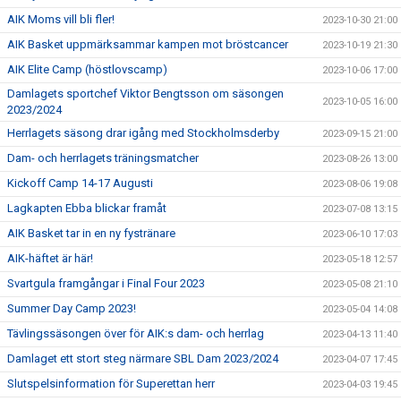
AIK Moms vill bli fler!
2023-10-30 21:00
AIK Basket uppmärksammar kampen mot bröstcancer
2023-10-19 21:30
AIK Elite Camp (höstlovscamp)
2023-10-06 17:00
Damlagets sportchef Viktor Bengtsson om säsongen
2023-10-05 16:00
2023/2024
Herrlagets säsong drar igång med Stockholmsderby
2023-09-15 21:00
Dam- och herrlagets träningsmatcher
2023-08-26 13:00
Kickoff Camp 14-17 Augusti
2023-08-06 19:08
Lagkapten Ebba blickar framåt
2023-07-08 13:15
AIK Basket tar in en ny fystränare
2023-06-10 17:03
AIK-häftet är här!
2023-05-18 12:57
Svartgula framgångar i Final Four 2023
2023-05-08 21:10
Summer Day Camp 2023!
2023-05-04 14:08
Tävlingssäsongen över för AIK:s dam- och herrlag
2023-04-13 11:40
Damlaget ett stort steg närmare SBL Dam 2023/2024
2023-04-07 17:45
Slutspelsinformation för Superettan herr
2023-04-03 19:45