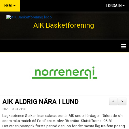
HEM
LOGGA IN
AIK Basketförening
HEM
NYHETER
KLUBBEN
KONTAKT
AIK ALDRIG NÄRA I LUND
<
>
DOKUMENT
2020-10-24 21:41
Lagkaptenen Serkan Inan saknades när AIK under lördagen förlorade sin
VÅRA LAG/TRÄNARE
andra raka match då Eos Basket blev för svåra. Slutsiffrorna: 96-81
Det var en poängrik första period där Eos för det mesta låg tre-fem poäng