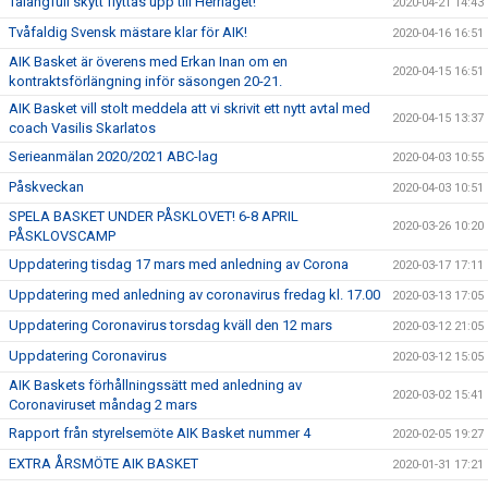
Talangfull skytt flyttas upp till Herrlaget!
2020-04-21 14:43
Tvåfaldig Svensk mästare klar för AIK!
2020-04-16 16:51
AIK Basket är överens med Erkan Inan om en
2020-04-15 16:51
kontraktsförlängning inför säsongen 20-21.
AIK Basket vill stolt meddela att vi skrivit ett nytt avtal med
2020-04-15 13:37
coach Vasilis Skarlatos
Serieanmälan 2020/2021 ABC-lag
2020-04-03 10:55
Påskveckan
2020-04-03 10:51
SPELA BASKET UNDER PÅSKLOVET! 6-8 APRIL
2020-03-26 10:20
PÅSKLOVSCAMP
Uppdatering tisdag 17 mars med anledning av Corona
2020-03-17 17:11
Uppdatering med anledning av coronavirus fredag kl. 17.00
2020-03-13 17:05
Uppdatering Coronavirus torsdag kväll den 12 mars
2020-03-12 21:05
Uppdatering Coronavirus
2020-03-12 15:05
AIK Baskets förhållningssätt med anledning av
2020-03-02 15:41
Coronaviruset måndag 2 mars
Rapport från styrelsemöte AIK Basket nummer 4
2020-02-05 19:27
EXTRA ÅRSMÖTE AIK BASKET
2020-01-31 17:21