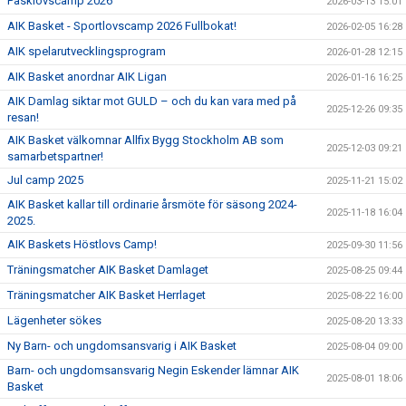
Påsklovscamp 2026
2026-03-13 15:01
AIK Basket - Sportlovscamp 2026 Fullbokat!
2026-02-05 16:28
AIK spelarutvecklingsprogram
2026-01-28 12:15
AIK Basket anordnar AIK Ligan
2026-01-16 16:25
AIK Damlag siktar mot GULD – och du kan vara med på
2025-12-26 09:35
resan!
AIK Basket välkomnar Allfix Bygg Stockholm AB som
2025-12-03 09:21
samarbetspartner!
Jul camp 2025
2025-11-21 15:02
AIK Basket kallar till ordinarie årsmöte för säsong 2024-
2025-11-18 16:04
2025.
AIK Baskets Höstlovs Camp!
2025-09-30 11:56
Träningsmatcher AIK Basket Damlaget
2025-08-25 09:44
Träningsmatcher AIK Basket Herrlaget
2025-08-22 16:00
Lägenheter sökes
2025-08-20 13:33
Ny Barn- och ungdomsansvarig i AIK Basket
2025-08-04 09:00
Barn- och ungdomsansvarig Negin Eskender lämnar AIK
2025-08-01 18:06
Basket