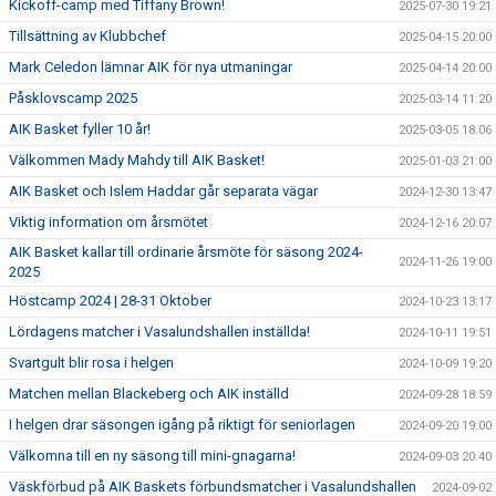
Kickoff-camp med Tiffany Brown!
2025-07-30 19:21
Tillsättning av Klubbchef
2025-04-15 20:00
Mark Celedon lämnar AIK för nya utmaningar
2025-04-14 20:00
Påsklovscamp 2025
2025-03-14 11:20
AIK Basket fyller 10 år!
2025-03-05 18:06
Välkommen Mady Mahdy till AIK Basket!
2025-01-03 21:00
AIK Basket och Islem Haddar går separata vägar
2024-12-30 13:47
Viktig information om årsmötet
2024-12-16 20:07
AIK Basket kallar till ordinarie årsmöte för säsong 2024-
2024-11-26 19:00
2025
Höstcamp 2024 | 28-31 Oktober
2024-10-23 13:17
Lördagens matcher i Vasalundshallen inställda!
2024-10-11 19:51
Svartgult blir rosa i helgen
2024-10-09 19:20
Matchen mellan Blackeberg och AIK inställd
2024-09-28 18:59
I helgen drar säsongen igång på riktigt för seniorlagen
2024-09-20 19:00
Välkomna till en ny säsong till mini-gnagarna!
2024-09-03 20:40
Väskförbud på AIK Baskets förbundsmatcher i Vasalundshallen
2024-09-02