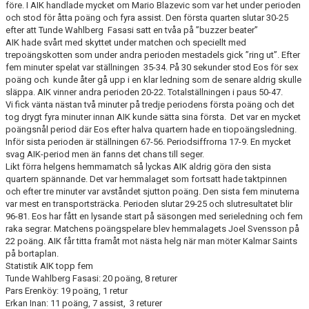
före. I AIK handlade mycket om Mario Blazevic som var het under perioden
AVGIFTER
och stod för åtta poäng och fyra assist. Den första quarten slutar 30-25
efter att Tunde Wahlberg Fasasi satt en tvåa på ”buzzer beater”
BLI MEDLEM
AIK hade svårt med skyttet under matchen och speciellt med
trepoängskotten som under andra perioden mestadels gick ”ring ut”. Efter
fem minuter spelat var ställningen 35-34. På 30 sekunder stod Eos för sex
FRITIDSKORTET
poäng och kunde åter gå upp i en klar ledning som de senare aldrig skulle
släppa. AIK vinner andra perioden 20-22. Totalställningen i paus 50-47.
PARTNERS
Vi fick vänta nästan två minuter på tredje periodens första poäng och det
tog drygt fyra minuter innan AIK kunde sätta sina första. Det var en mycket
KÖP BILJETTER
poängsnål period där Eos efter halva quartern hade en tiopoängsledning.
Inför sista perioden är ställningen 67-56. Periodsiffrorna 17-9. En mycket
svag AIK-period men än fanns det chans till seger.
SHOP
Likt förra helgens hemmamatch så lyckas AIK aldrig göra den sista
quartern spännande. Det var hemmalaget som fortsatt hade taktpinnen
AIK.SE
och efter tre minuter var avståndet sjutton poäng. Den sista fem minuterna
var mest en transportsträcka. Perioden slutar 29-25 och slutresultatet blir
96-81. Eos har fått en lysande start på säsongen med serieledning och fem
raka segrar. Matchens poängspelare blev hemmalagets Joel Svensson på
22 poäng. AIK får titta framåt mot nästa helg när man möter Kalmar Saints
på bortaplan.
Statistik AIK topp fem
Tunde Wahlberg Fasasi: 20 poäng, 8 returer
Pars Erenköy: 19 poäng, 1 retur
Erkan Inan: 11 poäng, 7 assist, 3 returer