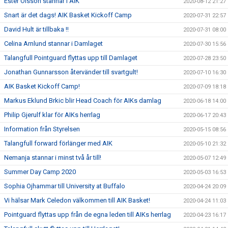
Ester Olsson stannar i AIK
2020-08-12 21:27
Snart är det dags! AIK Basket Kickoff Camp
2020-07-31 22:57
David Hult är tillbaka !!
2020-07-31 08:00
Celina Arnlund stannar i Damlaget
2020-07-30 15:56
Talangfull Pointguard flyttas upp till Damlaget
2020-07-28 23:50
Jonathan Gunnarsson återvänder till svartgult!
2020-07-10 16:30
AIK Basket Kickoff Camp!
2020-07-09 18:18
Markus Eklund Brkic blir Head Coach för AIKs damlag
2020-06-18 14:00
Philip Gjerulf klar för AIKs herrlag
2020-06-17 20:43
Information från Styrelsen
2020-05-15 08:56
Talangfull forward förlänger med AIK
2020-05-10 21:32
Nemanja stannar i minst två år till!
2020-05-07 12:49
Summer Day Camp 2020
2020-05-03 16:53
Sophia Ojhammar till University at Buffalo
2020-04-24 20:09
Vi hälsar Mark Celedon välkommen till AIK Basket!
2020-04-24 11:03
Pointguard flyttas upp från de egna leden till AIKs herrlag
2020-04-23 16:17