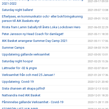
2021-09-17 09:59
2021-2022
Saturday night ballers!
2021-09-07 13:08
Efterlyses, en kommunikatör och/- eller bokföringskunnig
2021-09-01 19:32
person till AIK Baskets styr
Rösta fram Lamin Sabally till årets Loka Lockdown Hero
2021-06-03 22:29
Peter Jansson ny Head Coach för damlaget!
2021-05-11 18:33
AIK Basket arrangerar Summer Day Camp 2021
2021-05-11 17:06
Summer Camps
2021-04-03 19:39
Uppdatering gällande verksamhet
2021-03-05 13:01
Saturday night hoops!
2021-02-25 15:26
Lättnader för -02 & yngre
2021-02-07 00:41
Verksamhet från och med 25 Januari !
2021-01-24 17:36
Uppdatering: Covid-19
2020-12-21 20:40
Sista chansen att skapa julfrid!
2020-12-13 10:02
Nattvandra med AIK Basket
2020-12-01 18:20
Påminnelse gällande Verksamhet - Covid-19
2020-11-28 11:09
STORFÖRLUST I KALMAR