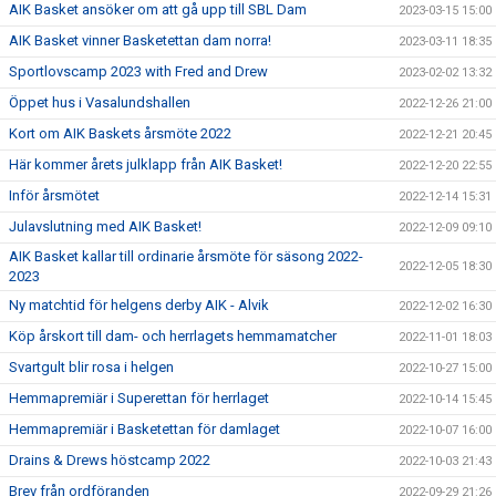
AIK Basket ansöker om att gå upp till SBL Dam
2023-03-15 15:00
AIK Basket vinner Basketettan dam norra!
2023-03-11 18:35
Sportlovscamp 2023 with Fred and Drew
2023-02-02 13:32
Öppet hus i Vasalundshallen
2022-12-26 21:00
Kort om AIK Baskets årsmöte 2022
2022-12-21 20:45
Här kommer årets julklapp från AIK Basket!
2022-12-20 22:55
Inför årsmötet
2022-12-14 15:31
Julavslutning med AIK Basket!
2022-12-09 09:10
AIK Basket kallar till ordinarie årsmöte för säsong 2022-
2022-12-05 18:30
2023
Ny matchtid för helgens derby AIK - Alvik
2022-12-02 16:30
Köp årskort till dam- och herrlagets hemmamatcher
2022-11-01 18:03
Svartgult blir rosa i helgen
2022-10-27 15:00
Hemmapremiär i Superettan för herrlaget
2022-10-14 15:45
Hemmapremiär i Basketettan för damlaget
2022-10-07 16:00
Drains & Drews höstcamp 2022
2022-10-03 21:43
Brev från ordföranden
2022-09-29 21:26