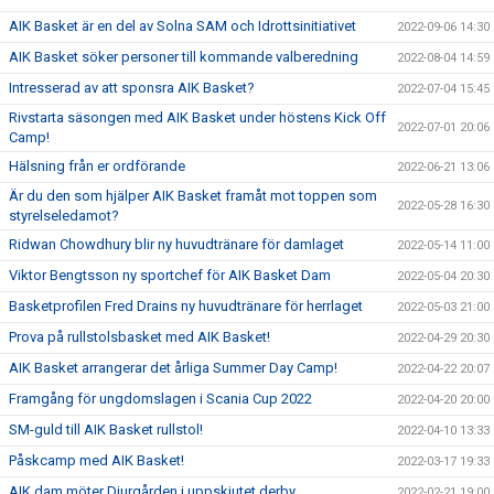
AIK Basket är en del av Solna SAM och Idrottsinitiativet
2022-09-06 14:30
AIK Basket söker personer till kommande valberedning
2022-08-04 14:59
Intresserad av att sponsra AIK Basket?
2022-07-04 15:45
Rivstarta säsongen med AIK Basket under höstens Kick Off
2022-07-01 20:06
Camp!
Hälsning från er ordförande
2022-06-21 13:06
Är du den som hjälper AIK Basket framåt mot toppen som
2022-05-28 16:30
styrelseledamot?
Ridwan Chowdhury blir ny huvudtränare för damlaget
2022-05-14 11:00
Viktor Bengtsson ny sportchef för AIK Basket Dam
2022-05-04 20:30
Basketprofilen Fred Drains ny huvudtränare för herrlaget
2022-05-03 21:00
Prova på rullstolsbasket med AIK Basket!
2022-04-29 20:30
AIK Basket arrangerar det årliga Summer Day Camp!
2022-04-22 20:07
Framgång för ungdomslagen i Scania Cup 2022
2022-04-20 20:00
SM-guld till AIK Basket rullstol!
2022-04-10 13:33
Påskcamp med AIK Basket!
2022-03-17 19:33
AIK dam möter Djurgården i uppskjutet derby
2022-02-21 19:00