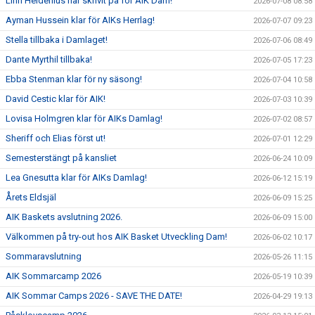
Linn Heldenius har skrivit på för AIK Dam!
2026-07-08 08:58
Ayman Hussein klar för AIKs Herrlag!
2026-07-07 09:23
Stella tillbaka i Damlaget!
2026-07-06 08:49
Dante Myrthil tillbaka!
2026-07-05 17:23
Ebba Stenman klar för ny säsong!
2026-07-04 10:58
David Cestic klar för AIK!
2026-07-03 10:39
Lovisa Holmgren klar för AIKs Damlag!
2026-07-02 08:57
Sheriff och Elias först ut!
2026-07-01 12:29
Semesterstängt på kansliet
2026-06-24 10:09
Lea Gnesutta klar för AIKs Damlag!
2026-06-12 15:19
Årets Eldsjäl
2026-06-09 15:25
AIK Baskets avslutning 2026.
2026-06-09 15:00
Välkommen på try-out hos AIK Basket Utveckling Dam!
2026-06-02 10:17
Sommaravslutning
2026-05-26 11:15
AIK Sommarcamp 2026
2026-05-19 10:39
AIK Sommar Camps 2026 - SAVE THE DATE!
2026-04-29 19:13