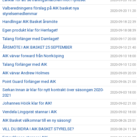
2020-09-20 18:58
Valberedningens förslag på AIK basket nya
2020-09-20 11:20
styrelsemedlemmar
Handlingar AIK Basket årsmöte
2020-09-18 22:39
Egen produkt klar för Herrlaget!
2020-09-18 08:39
Talang förlänger med Damlaget!
2020-09-17 20:00
ÅRSMÖTE I AIK BASKET 25 SEPTEMBER
2020-09-10 21:40
AIK värvar forward från Norrköping
2020-09-10 18:00
Talang förlänger med AIK
2020-09-10 12:00
AIK värvar Andrew Holmes
2020-09-09 20:59
Point Guard förlänger med AIK
2020-09-06 21:00
Serkan Innan är klar för nytt kontrakt över säsongen 2020-
2020-09-03 18:00
2021
Johannes Höök klar för AIK!
2020-09-02 21:00
Vendela Lingqvist stannar i AIK
2020-09-02 18:00
AIK Basket välkomnar till en ny säsong!
2020-08-26 23:51
VILL DU BIDRA I AIK BASKET STYRELSE?
2020-08-24 11:34