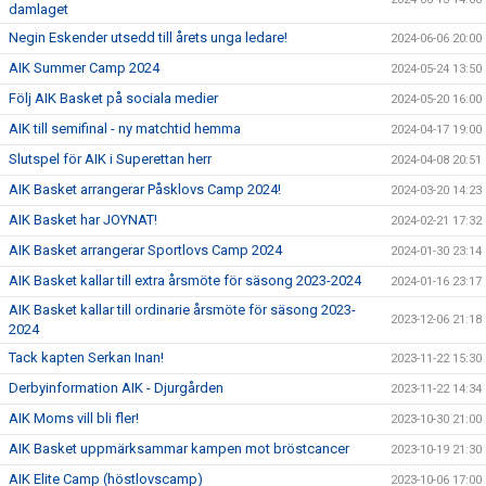
damlaget
Negin Eskender utsedd till årets unga ledare!
2024-06-06 20:00
AIK Summer Camp 2024
2024-05-24 13:50
Följ AIK Basket på sociala medier
2024-05-20 16:00
AIK till semifinal - ny matchtid hemma
2024-04-17 19:00
Slutspel för AIK i Superettan herr
2024-04-08 20:51
AIK Basket arrangerar Påsklovs Camp 2024!
2024-03-20 14:23
AIK Basket har JOYNAT!
2024-02-21 17:32
AIK Basket arrangerar Sportlovs Camp 2024
2024-01-30 23:14
AIK Basket kallar till extra årsmöte för säsong 2023-2024
2024-01-16 23:17
AIK Basket kallar till ordinarie årsmöte för säsong 2023-
2023-12-06 21:18
2024
Tack kapten Serkan Inan!
2023-11-22 15:30
Derbyinformation AIK - Djurgården
2023-11-22 14:34
AIK Moms vill bli fler!
2023-10-30 21:00
AIK Basket uppmärksammar kampen mot bröstcancer
2023-10-19 21:30
AIK Elite Camp (höstlovscamp)
2023-10-06 17:00