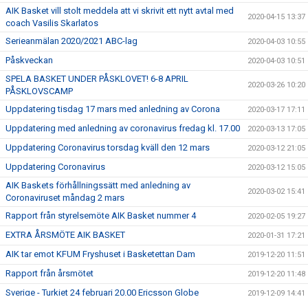
AIK Basket vill stolt meddela att vi skrivit ett nytt avtal med
2020-04-15 13:37
coach Vasilis Skarlatos
Serieanmälan 2020/2021 ABC-lag
2020-04-03 10:55
Påskveckan
2020-04-03 10:51
SPELA BASKET UNDER PÅSKLOVET! 6-8 APRIL
2020-03-26 10:20
PÅSKLOVSCAMP
Uppdatering tisdag 17 mars med anledning av Corona
2020-03-17 17:11
Uppdatering med anledning av coronavirus fredag kl. 17.00
2020-03-13 17:05
Uppdatering Coronavirus torsdag kväll den 12 mars
2020-03-12 21:05
Uppdatering Coronavirus
2020-03-12 15:05
AIK Baskets förhållningssätt med anledning av
2020-03-02 15:41
Coronaviruset måndag 2 mars
Rapport från styrelsemöte AIK Basket nummer 4
2020-02-05 19:27
EXTRA ÅRSMÖTE AIK BASKET
2020-01-31 17:21
AIK tar emot KFUM Fryshuset i Basketettan Dam
2019-12-20 11:51
Rapport från årsmötet
2019-12-20 11:48
Sverige - Turkiet 24 februari 20.00 Ericsson Globe
2019-12-09 14:41