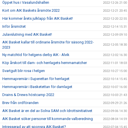
Öppet hus i Vasalundshallen
2022-12-26 21:00
Kort om AIK Baskets årsmöte 2022
2022-12-21 20:45
Här kommer årets julklapp från AIK Basket!
2022-12-20 22:55
Inför årsmötet
2022-12-14 15:31
Julavslutning med AIK Basket!
2022-12-09 09:10
AIK Basket kallar till ordinarie årsmöte för säsong 2022-
2022-12-05 18:30
2023
Ny matchtid för helgens derby AIK - Alvik
2022-12-02 16:30
Köp årskort till dam- och herrlagets hemmamatcher
2022-11-01 18:03
Svartgult blir rosa i helgen
2022-10-27 15:00
Hemmapremiär i Superettan för herrlaget
2022-10-14 15:45
Hemmapremiär i Basketettan för damlaget
2022-10-07 16:00
Drains & Drews höstcamp 2022
2022-10-03 21:43
Brev från ordföranden
2022-09-29 21:26
AIK Basket är en del av Solna SAM och Idrottsinitiativet
2022-09-06 14:30
AIK Basket söker personer till kommande valberedning
2022-08-04 14:59
Intresserad av att sponsra AIK Basket?
2022-07-04 15:45