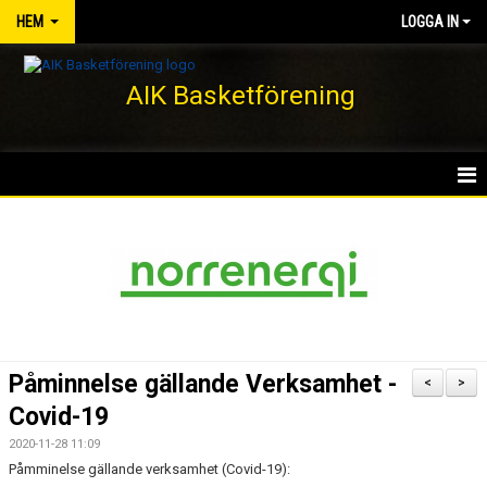
HEM
LOGGA IN
AIK Basketförening
HEM
NYHETER
KLUBBEN
KONTAKT
Påminnelse gällande Verksamhet -
<
>
DOKUMENT
Covid-19
2020-11-28 11:09
VÅRA LAG/TRÄNARE
Påmminelse gällande verksamhet (Covid-19):