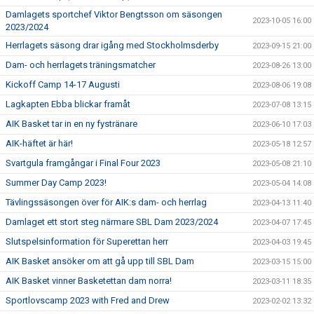
Damlagets sportchef Viktor Bengtsson om säsongen
2023-10-05 16:00
2023/2024
Herrlagets säsong drar igång med Stockholmsderby
2023-09-15 21:00
Dam- och herrlagets träningsmatcher
2023-08-26 13:00
Kickoff Camp 14-17 Augusti
2023-08-06 19:08
Lagkapten Ebba blickar framåt
2023-07-08 13:15
AIK Basket tar in en ny fystränare
2023-06-10 17:03
AIK-häftet är här!
2023-05-18 12:57
Svartgula framgångar i Final Four 2023
2023-05-08 21:10
Summer Day Camp 2023!
2023-05-04 14:08
Tävlingssäsongen över för AIK:s dam- och herrlag
2023-04-13 11:40
Damlaget ett stort steg närmare SBL Dam 2023/2024
2023-04-07 17:45
Slutspelsinformation för Superettan herr
2023-04-03 19:45
AIK Basket ansöker om att gå upp till SBL Dam
2023-03-15 15:00
AIK Basket vinner Basketettan dam norra!
2023-03-11 18:35
Sportlovscamp 2023 with Fred and Drew
2023-02-02 13:32