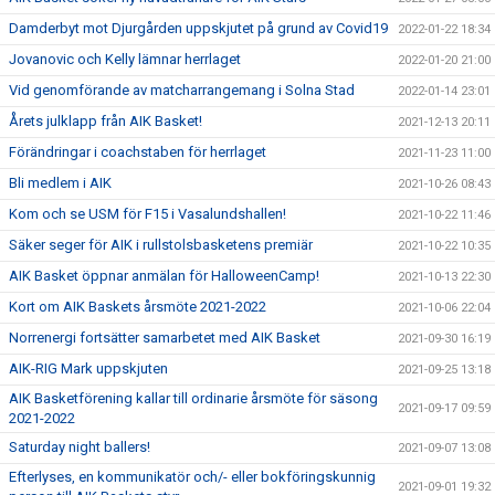
Damderbyt mot Djurgården uppskjutet på grund av Covid19
2022-01-22 18:34
Jovanovic och Kelly lämnar herrlaget
2022-01-20 21:00
Vid genomförande av matcharrangemang i Solna Stad
2022-01-14 23:01
Årets julklapp från AIK Basket!
2021-12-13 20:11
Förändringar i coachstaben för herrlaget
2021-11-23 11:00
Bli medlem i AIK
2021-10-26 08:43
Kom och se USM för F15 i Vasalundshallen!
2021-10-22 11:46
Säker seger för AIK i rullstolsbasketens premiär
2021-10-22 10:35
AIK Basket öppnar anmälan för HalloweenCamp!
2021-10-13 22:30
Kort om AIK Baskets årsmöte 2021-2022
2021-10-06 22:04
Norrenergi fortsätter samarbetet med AIK Basket
2021-09-30 16:19
AIK-RIG Mark uppskjuten
2021-09-25 13:18
AIK Basketförening kallar till ordinarie årsmöte för säsong
2021-09-17 09:59
2021-2022
Saturday night ballers!
2021-09-07 13:08
Efterlyses, en kommunikatör och/- eller bokföringskunnig
2021-09-01 19:32