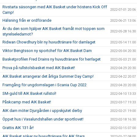
Rivstarta säsongen med AIK Basket under höstens Kick Off
2022-07-01 20:06
Camp!
Hälsning från er ordförande
2022-06-21 13:06
Är du den som hjälper AIK Basket framåt mot toppen som
2022-05-28 16:30
styrelseledamot?
Ridwan Chowdhury blir ny huvudtränare för damlaget
2022-05-14 11:00
Viktor Bengtsson ny sportchef för AIK Basket Dam
2022-05-04 20:30
Basketprofilen Fred Drains ny huvudtränare för herrlaget
2022-05-03 21:00
Prova på rullstolsbasket med AIK Basket!
2022-04-29 20:30
AIK Basket arrangerar det årliga Summer Day Camp!
2022-04-22 20:07
Framgång för ungdomslagen i Scania Cup 2022
2022-04-20 20:00
SM-guld till AIK Basket rullstol!
2022-04-10 13:33
Påskcamp med AIK Basket!
2022-03-17 19:33
AIK dam möter Djurgården i uppskjutet derby
2022-02-21 19:00
Öppet hus i Vasalundshallen under sportlovet!
2022-02-18 16:30
Grattis AIK 131 år!
2022-02-15 07:00
AIK Basket söker ny huvudtränare för AIK Stars
2022-01-27 08:00