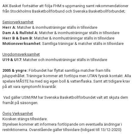
AVGIFTER
AIK Basket fortsätter att följa FHM:s uppmaning samt rekommendationer
från Stockholms Basketbollförbund och Svenska Basketbollförbundet;
BLI MEDLEM
Seniorverksamhet
Herr A:
Matcher & inomhusträningar ställs in tillsvidare
FRITIDSKORTET
Dam A & Rullstol A:
Matcher & inomhusträningar ställs in tillsvidare
Herr B & Dam B:
Matcher & inomhusträningar ställs in tillsvidare
PARTNERS
Motionsverksamhet:
Samtliga träningar & matcher ställs in tillsvidare
Ungdomsverksamhet
KÖP BILJETTER
U19 & U17:
Matcher och inomhusträningar ställs in tillsvidare
SHOP
2005 & yngre:
Förbundet har flyttat samtliga matcher fram tills
juluppehållet. Träningar kommer att fortlöpa men UTAN fysisk kontakt. Alla
spelare MÅSTE ha med sig egen boll & vattenflaska. Samt att tidigare krav
AIK.SE
på att vara symptomfri kvarstår.
Vad gäller USM/RM har Svenska Basketbollförbundet valt att skjuta dem
framåt på säsongen.
Övrig Verksamhet
Kiosken stängs tillsvidare.
Styrelsen kommer att informera fortlöpande om eventuella ändringar i
restriktionerna. Ovanstående gäller tillsvidare (tidigast till 13/12-2020)