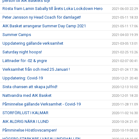
person till AIK Baskets styr
Rösta fram Lamin Sabally till årets Loka Lockdown Hero
2021-06-03 22:29
Peter Jansson ny Head Coach för damlaget!
2021-05-11 18:33
AIK Basket arrangerar Summer Day Camp 2021
2021-05-11 17:06
Summer Camps
2021-04-03 19:39
Uppdatering gällande verksamhet
2021-03-05 13:01
Saturday night hoops!
2021-02-25 15:26
Lättnader för -02 & yngre
2021-02-07 00:41
Verksamhet från och med 25 Januari !
2021-01-24 17:36
Uppdatering: Covid-19
2020-12-21 20:40
Sista chansen att skapa julfrid!
2020-12-13 10:02
Nattvandra med AIK Basket
2020-12-01 18:20
Påminnelse gällande Verksamhet - Covid-19
2020-11-28 11:09
STORFÖRLUST I KALMAR
2020-11-02 16:30
AIK ALDRIG NÄRA I LUND
2020-10-24 21:41
Påmminelse Höstlovscampen!
2020-10-19 08:53
HÖGSBO STARKARE I VASALUNDSHALLEN