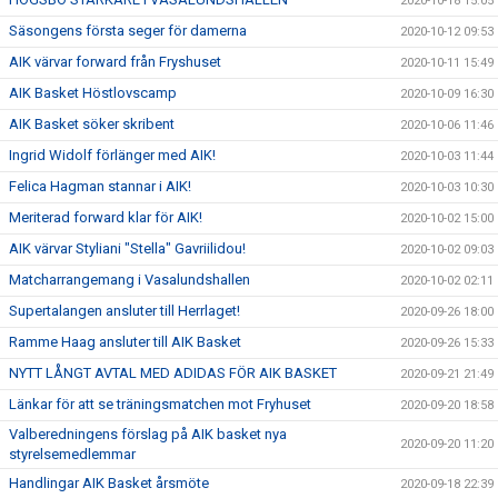
2020-10-18 15:05
Säsongens första seger för damerna
2020-10-12 09:53
AIK värvar forward från Fryshuset
2020-10-11 15:49
AIK Basket Höstlovscamp
2020-10-09 16:30
AIK Basket söker skribent
2020-10-06 11:46
Ingrid Widolf förlänger med AIK!
2020-10-03 11:44
Felica Hagman stannar i AIK!
2020-10-03 10:30
Meriterad forward klar för AIK!
2020-10-02 15:00
AIK värvar Styliani "Stella" Gavriilidou!
2020-10-02 09:03
Matcharrangemang i Vasalundshallen
2020-10-02 02:11
Supertalangen ansluter till Herrlaget!
2020-09-26 18:00
Ramme Haag ansluter till AIK Basket
2020-09-26 15:33
NYTT LÅNGT AVTAL MED ADIDAS FÖR AIK BASKET
2020-09-21 21:49
Länkar för att se träningsmatchen mot Fryhuset
2020-09-20 18:58
Valberedningens förslag på AIK basket nya
2020-09-20 11:20
styrelsemedlemmar
Handlingar AIK Basket årsmöte
2020-09-18 22:39