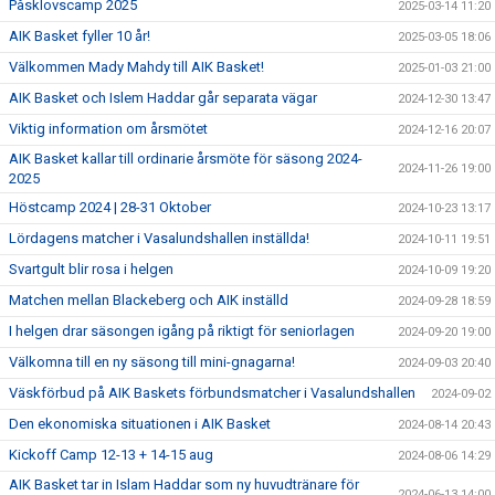
Påsklovscamp 2025
2025-03-14 11:20
AIK Basket fyller 10 år!
2025-03-05 18:06
Välkommen Mady Mahdy till AIK Basket!
2025-01-03 21:00
AIK Basket och Islem Haddar går separata vägar
2024-12-30 13:47
Viktig information om årsmötet
2024-12-16 20:07
AIK Basket kallar till ordinarie årsmöte för säsong 2024-
2024-11-26 19:00
2025
Höstcamp 2024 | 28-31 Oktober
2024-10-23 13:17
Lördagens matcher i Vasalundshallen inställda!
2024-10-11 19:51
Svartgult blir rosa i helgen
2024-10-09 19:20
Matchen mellan Blackeberg och AIK inställd
2024-09-28 18:59
I helgen drar säsongen igång på riktigt för seniorlagen
2024-09-20 19:00
Välkomna till en ny säsong till mini-gnagarna!
2024-09-03 20:40
Väskförbud på AIK Baskets förbundsmatcher i Vasalundshallen
2024-09-02
Den ekonomiska situationen i AIK Basket
2024-08-14 20:43
Kickoff Camp 12-13 + 14-15 aug
2024-08-06 14:29
AIK Basket tar in Islam Haddar som ny huvudtränare för
2024-06-13 14:00