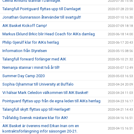
Celina Arnlund stannar i Damlaget
2020-07-30 15:56
Talangfull Pointguard flyttas upp till Damlaget
2020-07-28 23:50
Jonathan Gunnarsson återvänder till svartgult!
2020-07-10 16:30
AIK Basket Kickoff Camp!
2020-07-09 18:18
Markus Eklund Brkic blir Head Coach för AIKs damlag
2020-06-18 14:00
Philip Gjerulf klar för AIKs herrlag
2020-06-17 20:43
Information från Styrelsen
2020-05-15 08:56
Talangfull forward förlänger med AIK
2020-05-10 21:32
Nemanja stannar i minst två år till!
2020-05-07 12:49
Summer Day Camp 2020
2020-05-03 16:53
Sophia Ojhammar till University at Buffalo
2020-04-24 20:09
Vi hälsar Mark Celedon välkommen till AIK Basket!
2020-04-24 11:03
Pointguard flyttas upp från de egna leden till AIKs herrlag
2020-04-23 16:17
Talangfull skytt flyttas upp till Herrlaget!
2020-04-21 14:43
Tvåfaldig Svensk mästare klar för AIK!
2020-04-16 16:51
AIK Basket är överens med Erkan Inan om en
2020-04-15 16:51
kontraktsförlängning inför säsongen 20-21.