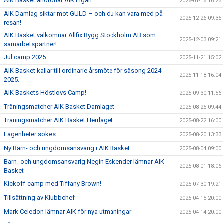
AIK Basket anordnar AIK Ligan
2026-01-16 16:25
AIK Damlag siktar mot GULD – och du kan vara med på
2025-12-26 09:35
resan!
AIK Basket välkomnar Allfix Bygg Stockholm AB som
2025-12-03 09:21
samarbetspartner!
Jul camp 2025
2025-11-21 15:02
AIK Basket kallar till ordinarie årsmöte för säsong 2024-
2025-11-18 16:04
2025.
AIK Baskets Höstlovs Camp!
2025-09-30 11:56
Träningsmatcher AIK Basket Damlaget
2025-08-25 09:44
Träningsmatcher AIK Basket Herrlaget
2025-08-22 16:00
Lägenheter sökes
2025-08-20 13:33
Ny Barn- och ungdomsansvarig i AIK Basket
2025-08-04 09:00
Barn- och ungdomsansvarig Negin Eskender lämnar AIK
2025-08-01 18:06
Basket
Kickoff-camp med Tiffany Brown!
2025-07-30 19:21
Tillsättning av Klubbchef
2025-04-15 20:00
Mark Celedon lämnar AIK för nya utmaningar
2025-04-14 20:00