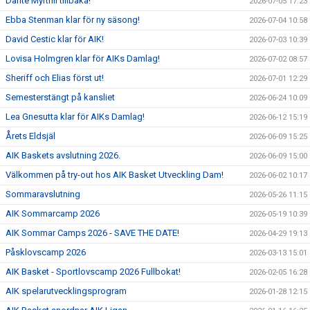
Dante Myrthil tillbaka!
2026-07-05 17:23
Ebba Stenman klar för ny säsong!
2026-07-04 10:58
David Cestic klar för AIK!
2026-07-03 10:39
Lovisa Holmgren klar för AIKs Damlag!
2026-07-02 08:57
Sheriff och Elias först ut!
2026-07-01 12:29
Semesterstängt på kansliet
2026-06-24 10:09
Lea Gnesutta klar för AIKs Damlag!
2026-06-12 15:19
Årets Eldsjäl
2026-06-09 15:25
AIK Baskets avslutning 2026.
2026-06-09 15:00
Välkommen på try-out hos AIK Basket Utveckling Dam!
2026-06-02 10:17
Sommaravslutning
2026-05-26 11:15
AIK Sommarcamp 2026
2026-05-19 10:39
AIK Sommar Camps 2026 - SAVE THE DATE!
2026-04-29 19:13
Påsklovscamp 2026
2026-03-13 15:01
AIK Basket - Sportlovscamp 2026 Fullbokat!
2026-02-05 16:28
AIK spelarutvecklingsprogram
2026-01-28 12:15