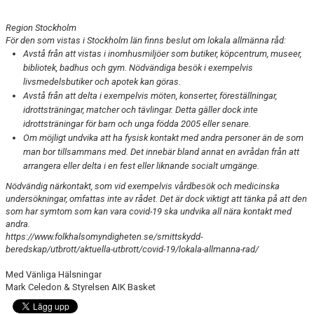
Region Stockholm
För den som vistas i Stockholm län finns beslut om lokala allmänna råd:
Avstå från att vistas i inomhusmiljöer som butiker, köpcentrum, museer,
bibliotek, badhus och gym. Nödvändiga besök i exempelvis
livsmedelsbutiker och apotek kan göras.
Avstå från att delta i exempelvis möten, konserter, föreställningar,
idrottsträningar, matcher och tävlingar. Detta gäller dock inte
idrottsträningar för barn och unga födda 2005 eller senare.
Om möjligt undvika att ha fysisk kontakt med andra personer än de som
man bor tillsammans med. Det innebär bland annat en avrådan från att
arrangera eller delta i en fest eller liknande socialt umgänge.
Nödvändig närkontakt, som vid exempelvis vårdbesök och medicinska
undersökningar, omfattas inte av rådet. Det är dock viktigt att tänka på att den
som har symtom som kan vara covid-19 ska undvika all nära kontakt med
andra.
https://www.folkhalsomyndigheten.se/smittskydd-
beredskap/utbrott/aktuella-utbrott/covid-19/lokala-allmanna-rad/
Med Vänliga Hälsningar
Mark Celedon & Styrelsen AIK Basket