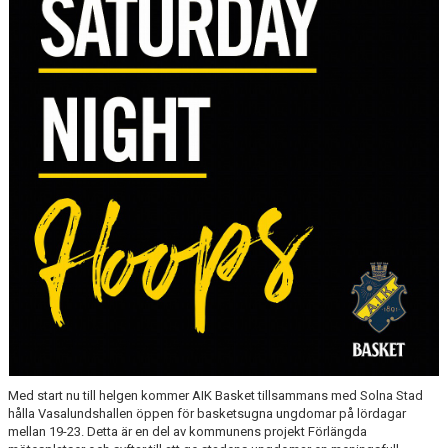
AVGIFTER
BLI MEDLEM
FRITIDSKORTET
PARTNERS
KÖP BILJETTER
SHOP
AIK.SE
Med start nu till helgen kommer AIK Basket tillsammans med Solna Stad
hålla Vasalundshallen öppen för basketsugna ungdomar på lördagar
mellan 19-23. Detta är en del av kommunens projekt Förlängda