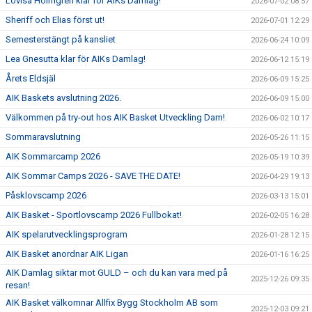
Lovisa Holmgren klar för AIKs Damlag!
2026-07-02 08:57
Sheriff och Elias först ut!
2026-07-01 12:29
Semesterstängt på kansliet
2026-06-24 10:09
Lea Gnesutta klar för AIKs Damlag!
2026-06-12 15:19
Årets Eldsjäl
2026-06-09 15:25
AIK Baskets avslutning 2026.
2026-06-09 15:00
Välkommen på try-out hos AIK Basket Utveckling Dam!
2026-06-02 10:17
Sommaravslutning
2026-05-26 11:15
AIK Sommarcamp 2026
2026-05-19 10:39
AIK Sommar Camps 2026 - SAVE THE DATE!
2026-04-29 19:13
Påsklovscamp 2026
2026-03-13 15:01
AIK Basket - Sportlovscamp 2026 Fullbokat!
2026-02-05 16:28
AIK spelarutvecklingsprogram
2026-01-28 12:15
AIK Basket anordnar AIK Ligan
2026-01-16 16:25
AIK Damlag siktar mot GULD – och du kan vara med på
2025-12-26 09:35
resan!
AIK Basket välkomnar Allfix Bygg Stockholm AB som
2025-12-03 09:21