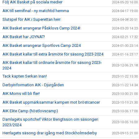
Följ AIK Basket på sociala medier
2024-05-20 16:00
AIK till semifinal - ny matchtid hemma
2024-04-17 19:00
Slutspel för AIK i Superettan herr
2024-04-08 20:51
AIK Basket arrangerar Påsklovs Camp 2024!
2024-03-20 14:23
AIK Basket har JOYNAT!
2024-02-21 17:32
AIK Basket arrangerar Sportlovs Camp 2024
2024-01-30 23:14
AIK Basket kallar till extra årsmöte för säsong 2023-2024
2024-01-16 23:17
AIK Basket kallar till ordinarie årsmöte för säsong 2023-
2023-12-06 21:18
2024
Tack kapten Serkan Inan!
2023-11-22 15:30
Derbyinformation AIK - Djurgården
2023-11-22 14:34
AIK Moms vill bli fler!
2023-10-30 21:00
AIK Basket uppmärksammar kampen mot bröstcancer
2023-10-19 21:30
AIK Elite Camp (höstlovscamp)
2023-10-06 17:00
Damlagets sportchef Viktor Bengtsson om säsongen
2023-10-05 16:00
2023/2024
Herrlagets säsong drar igång med Stockholmsderby
2023-09-15 21:00