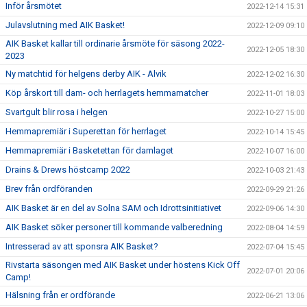
Inför årsmötet
2022-12-14 15:31
Julavslutning med AIK Basket!
2022-12-09 09:10
AIK Basket kallar till ordinarie årsmöte för säsong 2022-
2022-12-05 18:30
2023
Ny matchtid för helgens derby AIK - Alvik
2022-12-02 16:30
Köp årskort till dam- och herrlagets hemmamatcher
2022-11-01 18:03
Svartgult blir rosa i helgen
2022-10-27 15:00
Hemmapremiär i Superettan för herrlaget
2022-10-14 15:45
Hemmapremiär i Basketettan för damlaget
2022-10-07 16:00
Drains & Drews höstcamp 2022
2022-10-03 21:43
Brev från ordföranden
2022-09-29 21:26
AIK Basket är en del av Solna SAM och Idrottsinitiativet
2022-09-06 14:30
AIK Basket söker personer till kommande valberedning
2022-08-04 14:59
Intresserad av att sponsra AIK Basket?
2022-07-04 15:45
Rivstarta säsongen med AIK Basket under höstens Kick Off
2022-07-01 20:06
Camp!
Hälsning från er ordförande
2022-06-21 13:06