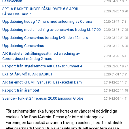
Påskveckan
2020-04-03 10:51
SPELA BASKET UNDER PÅSKLOVET! 6-8 APRIL
2020-03-26 10:20
PÅSKLOVSCAMP
Uppdatering tisdag 17 mars med anledning av Corona
2020-03-17 17:11
Uppdatering med anledning av coronavirus fredag kl. 17.00
2020-03-13 17:05
Uppdatering Coronavirus torsdag kväll den 12 mars
2020-03-12 21:05
Uppdatering Coronavirus
2020-03-12 15:05
AIK Baskets förhållningssätt med anledning av
2020-03-02 15:41
Coronaviruset måndag 2 mars
Rapport från styrelsemöte AIK Basket nummer 4
2020-02-05 19:27
EXTRA ÅRSMÖTE AIK BASKET
2020-01-31 17:21
AIK tar emot KFUM Fryshuset i Basketettan Dam
2019-12-20 11:51
Rapport från årsmötet
2019-12-20 11:48
Sverige - Turkiet 24 februari 20.00 Ericsson Globe
2019-12-09 14:41
ÅRSMÖTE AIK BASKET 2019
2019-12-05 16:15
För att hemsidan ska fungera korrekt använder vi nödvändiga
ANMÄL DIG TILL SOMMARENS SVETTIGASTE LÄGER –
cookies från SportAdmin. Dessa går inte att stänga av.
2019-12-05 16:08
GNAGET BASKETBALL CAMP!
Föreningen kan också använda frivilliga cookies, t.ex. för statistik
eller marknadsföring. Du väljer själv om du vill acceptera dessa.