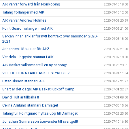
AIK värvar forward från Norrköping
2020-09-10 18:00
Talang förlänger med AIK
2020-09-10 12:00
AIK värvar Andrew Holmes
2020-09-09 20:59
Point Guard förlänger med AIK
2020-09-06 21:00
Serkan Innan är klar för nytt kontrakt över säsongen 2020-
2020-09-03 18:00
2021
Johannes Höök klar för AIK!
2020-09-02 21:00
Vendela Lingqvist stannar i AIK
2020-09-02 18:00
AIK Basket välkomnar till en ny säsong!
2020-08-26 23:51
VILL DU BIDRA I AIK BASKET STYRELSE?
2020-08-24 11:34
Ester Olsson stannar i AIK
2020-08-12 21:27
Snart är det dags! AIK Basket Kickoff Camp
2020-07-31 22:57
David Hult är tillbaka !!
2020-07-31 08:00
Celina Arnlund stannar i Damlaget
2020-07-30 15:56
Talangfull Pointguard flyttas upp till Damlaget
2020-07-28 23:50
Jonathan Gunnarsson återvänder till svartgult!
2020-07-10 16:30