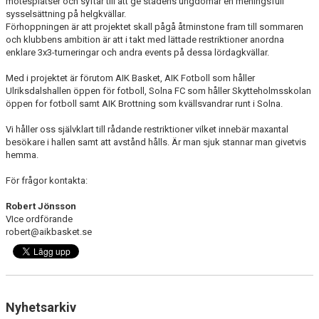
mötesplatser och syftar till att ge stadens ungdomar en meningsfull
sysselsättning på helgkvällar.
Förhoppningen är att projektet skall pågå åtminstone fram till sommaren
och klubbens ambition är att i takt med lättade restriktioner anordna
enklare 3x3-turneringar och andra events på dessa lördagkvällar.
Med i projektet är förutom AIK Basket, AIK Fotboll som håller
Ulriksdalshallen öppen för fotboll, Solna FC som håller Skytteholmsskolan
öppen for fotboll samt AIK Brottning som kvällsvandrar runt i Solna.
Vi håller oss självklart till rådande restriktioner vilket innebär maxantal
besökare i hallen samt att avstånd hålls. Är man sjuk stannar man givetvis
hemma.
För frågor kontakta:
Robert Jönsson
VIce ordförande
robert@aikbasket.se
Nyhetsarkiv