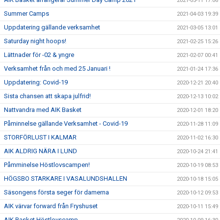
2021-05-11 17:06
Summer Camps
2021-04-03 19:39
Uppdatering gällande verksamhet
2021-03-05 13:01
Saturday night hoops!
2021-02-25 15:26
Lättnader för -02 & yngre
2021-02-07 00:41
Verksamhet från och med 25 Januari !
2021-01-24 17:36
Uppdatering: Covid-19
2020-12-21 20:40
Sista chansen att skapa julfrid!
2020-12-13 10:02
Nattvandra med AIK Basket
2020-12-01 18:20
Påminnelse gällande Verksamhet - Covid-19
2020-11-28 11:09
STORFÖRLUST I KALMAR
2020-11-02 16:30
AIK ALDRIG NÄRA I LUND
2020-10-24 21:41
Påmminelse Höstlovscampen!
2020-10-19 08:53
HÖGSBO STARKARE I VASALUNDSHALLEN
2020-10-18 15:05
Säsongens första seger för damerna
2020-10-12 09:53
AIK värvar forward från Fryshuset
2020-10-11 15:49
AIK Basket Höstlovscamp