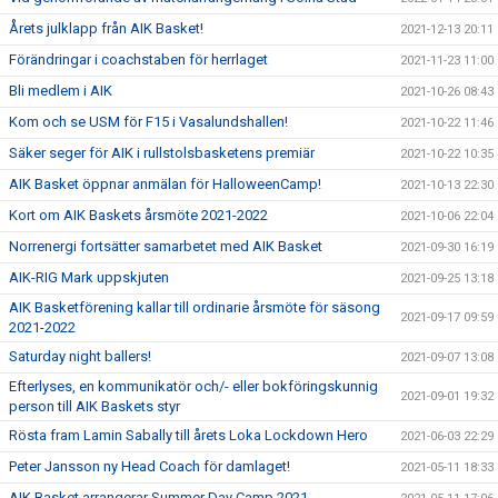
Årets julklapp från AIK Basket!
2021-12-13 20:11
Förändringar i coachstaben för herrlaget
2021-11-23 11:00
Bli medlem i AIK
2021-10-26 08:43
Kom och se USM för F15 i Vasalundshallen!
2021-10-22 11:46
Säker seger för AIK i rullstolsbasketens premiär
2021-10-22 10:35
AIK Basket öppnar anmälan för HalloweenCamp!
2021-10-13 22:30
Kort om AIK Baskets årsmöte 2021-2022
2021-10-06 22:04
Norrenergi fortsätter samarbetet med AIK Basket
2021-09-30 16:19
AIK-RIG Mark uppskjuten
2021-09-25 13:18
AIK Basketförening kallar till ordinarie årsmöte för säsong
2021-09-17 09:59
2021-2022
Saturday night ballers!
2021-09-07 13:08
Efterlyses, en kommunikatör och/- eller bokföringskunnig
2021-09-01 19:32
person till AIK Baskets styr
Rösta fram Lamin Sabally till årets Loka Lockdown Hero
2021-06-03 22:29
Peter Jansson ny Head Coach för damlaget!
2021-05-11 18:33
AIK Basket arrangerar Summer Day Camp 2021