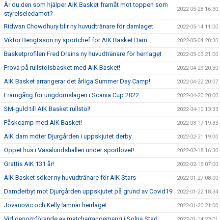
Är du den som hjälper AIK Basket framåt mot toppen som
2022-05-28 16:30
styrelseledamot?
Ridwan Chowdhury blir ny huvudtränare för damlaget
2022-05-14 11:00
Viktor Bengtsson ny sportchef för AIK Basket Dam
2022-05-04 20:30
Basketprofilen Fred Drains ny huvudtränare för herrlaget
2022-05-03 21:00
Prova på rullstolsbasket med AIK Basket!
2022-04-29 20:30
AIK Basket arrangerar det årliga Summer Day Camp!
2022-04-22 20:07
Framgång för ungdomslagen i Scania Cup 2022
2022-04-20 20:00
SM-guld till AIK Basket rullstol!
2022-04-10 13:33
Påskcamp med AIK Basket!
2022-03-17 19:33
AIK dam möter Djurgården i uppskjutet derby
2022-02-21 19:00
Öppet hus i Vasalundshallen under sportlovet!
2022-02-18 16:30
Grattis AIK 131 år!
2022-02-15 07:00
AIK Basket söker ny huvudtränare för AIK Stars
2022-01-27 08:00
Damderbyt mot Djurgården uppskjutet på grund av Covid19
2022-01-22 18:34
Jovanovic och Kelly lämnar herrlaget
2022-01-20 21:00
Vid genomförande av matcharrangemang i Solna Stad
2022-01-14 23:01