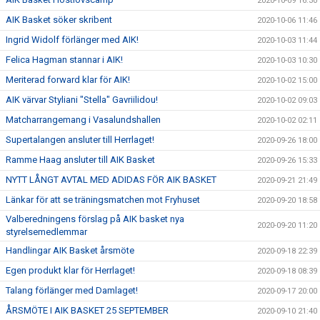
2020-10-09 16:30
AIK Basket söker skribent
2020-10-06 11:46
Ingrid Widolf förlänger med AIK!
2020-10-03 11:44
Felica Hagman stannar i AIK!
2020-10-03 10:30
Meriterad forward klar för AIK!
2020-10-02 15:00
AIK värvar Styliani "Stella" Gavriilidou!
2020-10-02 09:03
Matcharrangemang i Vasalundshallen
2020-10-02 02:11
Supertalangen ansluter till Herrlaget!
2020-09-26 18:00
Ramme Haag ansluter till AIK Basket
2020-09-26 15:33
NYTT LÅNGT AVTAL MED ADIDAS FÖR AIK BASKET
2020-09-21 21:49
Länkar för att se träningsmatchen mot Fryhuset
2020-09-20 18:58
Valberedningens förslag på AIK basket nya
2020-09-20 11:20
styrelsemedlemmar
Handlingar AIK Basket årsmöte
2020-09-18 22:39
Egen produkt klar för Herrlaget!
2020-09-18 08:39
Talang förlänger med Damlaget!
2020-09-17 20:00
ÅRSMÖTE I AIK BASKET 25 SEPTEMBER
2020-09-10 21:40