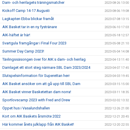
Dam- och herrlagets träningsmatcher
2023-08-26 13:00
Kickoff Camp 14-17 Augusti
2023-08-06 19:08
Lagkapten Ebba blickar framåt
2023-07-08 13:15
AIK Basket tar in en ny fystränare
2023-06-10 17:03
AIK-häftet är här!
2023-05-18 12:57
Svartgula framgångar i Final Four 2023
2023-05-08 21:10
Summer Day Camp 2023!
2023-05-04 14:08
Tävlingssäsongen över för AIK:s dam- och herrlag
2023-04-13 11:40
Damlaget ett stort steg närmare SBL Dam 2023/2024
2023-04-07 17:45
Slutspelsinformation för Superettan herr
2023-04-03 19:45
AIK Basket ansöker om att gå upp till SBL Dam
2023-03-15 15:00
AIK Basket vinner Basketettan dam norra!
2023-03-11 18:35
Sportlovscamp 2023 with Fred and Drew
2023-02-02 13:32
Öppet hus i Vasalundshallen
2022-12-26 21:00
Kort om AIK Baskets årsmöte 2022
2022-12-21 20:45
Här kommer årets julklapp från AIK Basket!
2022-12-20 22:55