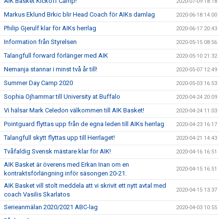
AIK Basket Kickoff Camp!
2020-07-09 18:18
Markus Eklund Brkic blir Head Coach för AIKs damlag
2020-06-18 14:00
Philip Gjerulf klar för AIKs herrlag
2020-06-17 20:43
Information från Styrelsen
2020-05-15 08:56
Talangfull forward förlänger med AIK
2020-05-10 21:32
Nemanja stannar i minst två år till!
2020-05-07 12:49
Summer Day Camp 2020
2020-05-03 16:53
Sophia Ojhammar till University at Buffalo
2020-04-24 20:09
Vi hälsar Mark Celedon välkommen till AIK Basket!
2020-04-24 11:03
Pointguard flyttas upp från de egna leden till AIKs herrlag
2020-04-23 16:17
Talangfull skytt flyttas upp till Herrlaget!
2020-04-21 14:43
Tvåfaldig Svensk mästare klar för AIK!
2020-04-16 16:51
AIK Basket är överens med Erkan Inan om en
2020-04-15 16:51
kontraktsförlängning inför säsongen 20-21.
AIK Basket vill stolt meddela att vi skrivit ett nytt avtal med
2020-04-15 13:37
coach Vasilis Skarlatos
Serieanmälan 2020/2021 ABC-lag
2020-04-03 10:55