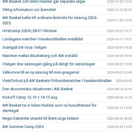
AIK Basket och Islem Haddar går separata vägar
2024-12-30 13:47
Viktig information om årsmötet
2024-12-16 20:07
AIK Basket kallar till ordinarie årsmöte för säsong 2024-
2024-11-26 19:00
2025
Höstcamp 2024 | 28-31 Oktober
2024-10-23 13:17
Lördagens matcher i Vasalundshallen inställda!
2024-10-11 19:51
Svartgult blir rosa i helgen
2024-10-09 19:20
Matchen mellan Blackeberg och AIK inställd
2024-09-28 18:59
I helgen drar säsongen igång på riktigt för seniorlagen
2024-09-20 19:00
Välkomna till en ny säsong till mini-gnagarna!
2024-09-03 20:40
Väskförbud på AIK Baskets förbundsmatcher i Vasalundshallen
2024-09-02
Den ekonomiska situationen i AIK Basket
2024-08-14 20:43
Kickoff Camp 12-13 + 14-15 aug
2024-08-06 14:29
AIK Basket tar in Islam Haddar som ny huvudtränare för
2024-06-13 14:00
damlaget
Negin Eskender utsedd till årets unga ledare!
2024-06-06 20:00
AIK Summer Camp 2024
2024-05-24 13:50