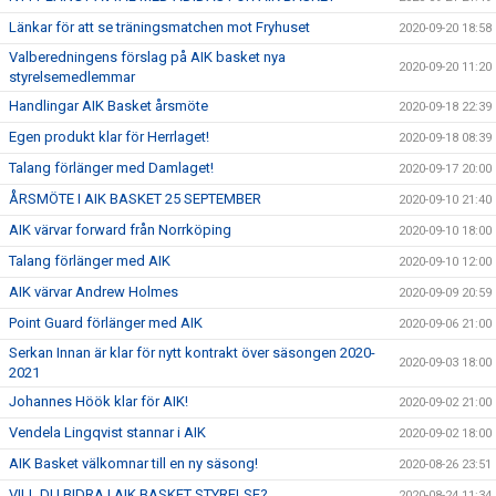
Länkar för att se träningsmatchen mot Fryhuset
2020-09-20 18:58
Valberedningens förslag på AIK basket nya
2020-09-20 11:20
styrelsemedlemmar
Handlingar AIK Basket årsmöte
2020-09-18 22:39
Egen produkt klar för Herrlaget!
2020-09-18 08:39
Talang förlänger med Damlaget!
2020-09-17 20:00
ÅRSMÖTE I AIK BASKET 25 SEPTEMBER
2020-09-10 21:40
AIK värvar forward från Norrköping
2020-09-10 18:00
Talang förlänger med AIK
2020-09-10 12:00
AIK värvar Andrew Holmes
2020-09-09 20:59
Point Guard förlänger med AIK
2020-09-06 21:00
Serkan Innan är klar för nytt kontrakt över säsongen 2020-
2020-09-03 18:00
2021
Johannes Höök klar för AIK!
2020-09-02 21:00
Vendela Lingqvist stannar i AIK
2020-09-02 18:00
AIK Basket välkomnar till en ny säsong!
2020-08-26 23:51
VILL DU BIDRA I AIK BASKET STYRELSE?
2020-08-24 11:34