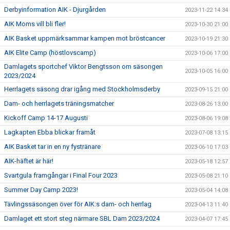
Derbyinformation AIK - Djurgården
2023-11-22 14:34
AIK Moms vill bli fler!
2023-10-30 21:00
AIK Basket uppmärksammar kampen mot bröstcancer
2023-10-19 21:30
AIK Elite Camp (höstlovscamp)
2023-10-06 17:00
Damlagets sportchef Viktor Bengtsson om säsongen
2023-10-05 16:00
2023/2024
Herrlagets säsong drar igång med Stockholmsderby
2023-09-15 21:00
Dam- och herrlagets träningsmatcher
2023-08-26 13:00
Kickoff Camp 14-17 Augusti
2023-08-06 19:08
Lagkapten Ebba blickar framåt
2023-07-08 13:15
AIK Basket tar in en ny fystränare
2023-06-10 17:03
AIK-häftet är här!
2023-05-18 12:57
Svartgula framgångar i Final Four 2023
2023-05-08 21:10
Summer Day Camp 2023!
2023-05-04 14:08
Tävlingssäsongen över för AIK:s dam- och herrlag
2023-04-13 11:40
Damlaget ett stort steg närmare SBL Dam 2023/2024
2023-04-07 17:45