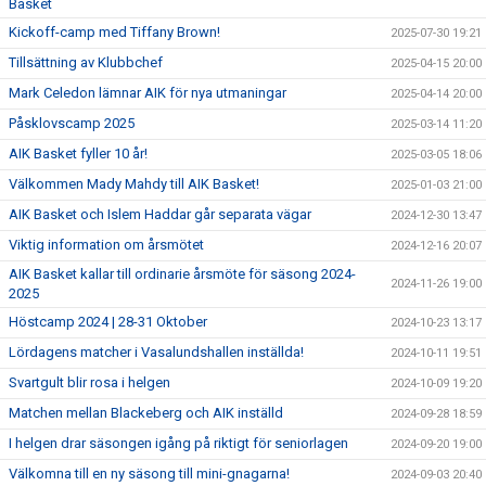
Basket
Kickoff-camp med Tiffany Brown!
2025-07-30 19:21
Tillsättning av Klubbchef
2025-04-15 20:00
Mark Celedon lämnar AIK för nya utmaningar
2025-04-14 20:00
Påsklovscamp 2025
2025-03-14 11:20
AIK Basket fyller 10 år!
2025-03-05 18:06
Välkommen Mady Mahdy till AIK Basket!
2025-01-03 21:00
AIK Basket och Islem Haddar går separata vägar
2024-12-30 13:47
Viktig information om årsmötet
2024-12-16 20:07
AIK Basket kallar till ordinarie årsmöte för säsong 2024-
2024-11-26 19:00
2025
Höstcamp 2024 | 28-31 Oktober
2024-10-23 13:17
Lördagens matcher i Vasalundshallen inställda!
2024-10-11 19:51
Svartgult blir rosa i helgen
2024-10-09 19:20
Matchen mellan Blackeberg och AIK inställd
2024-09-28 18:59
I helgen drar säsongen igång på riktigt för seniorlagen
2024-09-20 19:00
Välkomna till en ny säsong till mini-gnagarna!
2024-09-03 20:40