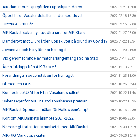
AIK dam möter Djurgården i uppskjutet derby
2022-02-21 19:00
Öppet hus i Vasalundshallen under sportlovet!
2022-02-18 16:30
Grattis AIK 131 år!
2022-02-15 07:00
AIK Basket söker ny huvudtränare för AIK Stars
2022-01-27 08:00
Damderbyt mot Djurgården uppskjutet på grund av Covid19
2022-01-22 18:34
Jovanovic och Kelly lämnar herrlaget
2022-01-20 21:00
Vid genomförande av matcharrangemang i Solna Stad
2022-01-14 23:01
Årets julklapp från AIK Basket!
2021-12-13 20:11
Förändringar i coachstaben för herrlaget
2021-11-23 11:00
Bli medlem i AIK
2021-10-26 08:43
Kom och se USM för F15 i Vasalundshallen!
2021-10-22 11:46
Säker seger för AIK i rullstolsbasketens premiär
2021-10-22 10:35
AIK Basket öppnar anmälan för HalloweenCamp!
2021-10-13 22:30
Kort om AIK Baskets årsmöte 2021-2022
2021-10-06 22:04
Norrenergi fortsätter samarbetet med AIK Basket
2021-09-30 16:19
AIK-RIG Mark uppskjuten
2021-09-25 13:18