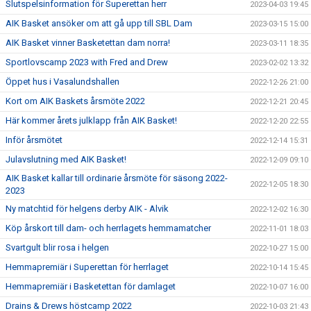
Slutspelsinformation för Superettan herr
2023-04-03 19:45
AIK Basket ansöker om att gå upp till SBL Dam
2023-03-15 15:00
AIK Basket vinner Basketettan dam norra!
2023-03-11 18:35
Sportlovscamp 2023 with Fred and Drew
2023-02-02 13:32
Öppet hus i Vasalundshallen
2022-12-26 21:00
Kort om AIK Baskets årsmöte 2022
2022-12-21 20:45
Här kommer årets julklapp från AIK Basket!
2022-12-20 22:55
Inför årsmötet
2022-12-14 15:31
Julavslutning med AIK Basket!
2022-12-09 09:10
AIK Basket kallar till ordinarie årsmöte för säsong 2022-
2022-12-05 18:30
2023
Ny matchtid för helgens derby AIK - Alvik
2022-12-02 16:30
Köp årskort till dam- och herrlagets hemmamatcher
2022-11-01 18:03
Svartgult blir rosa i helgen
2022-10-27 15:00
Hemmapremiär i Superettan för herrlaget
2022-10-14 15:45
Hemmapremiär i Basketettan för damlaget
2022-10-07 16:00
Drains & Drews höstcamp 2022
2022-10-03 21:43