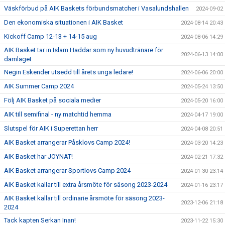
Väskförbud på AIK Baskets förbundsmatcher i Vasalundshallen
2024-09-02
Den ekonomiska situationen i AIK Basket
2024-08-14 20:43
Kickoff Camp 12-13 + 14-15 aug
2024-08-06 14:29
AIK Basket tar in Islam Haddar som ny huvudtränare för
2024-06-13 14:00
damlaget
Negin Eskender utsedd till årets unga ledare!
2024-06-06 20:00
AIK Summer Camp 2024
2024-05-24 13:50
Följ AIK Basket på sociala medier
2024-05-20 16:00
AIK till semifinal - ny matchtid hemma
2024-04-17 19:00
Slutspel för AIK i Superettan herr
2024-04-08 20:51
AIK Basket arrangerar Påsklovs Camp 2024!
2024-03-20 14:23
AIK Basket har JOYNAT!
2024-02-21 17:32
AIK Basket arrangerar Sportlovs Camp 2024
2024-01-30 23:14
AIK Basket kallar till extra årsmöte för säsong 2023-2024
2024-01-16 23:17
AIK Basket kallar till ordinarie årsmöte för säsong 2023-
2023-12-06 21:18
2024
Tack kapten Serkan Inan!
2023-11-22 15:30