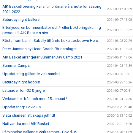
AIK Basketförening kallar till ordinarie årsmöte för säsong
2021-09-17 09:59
2021-2022
Saturday night ballers!
2021-09-07 13:08
Efterlyses, en kommunikatör och/- eller bokföringskunnig
2021-09-01 19:32
person till AIK Baskets styr
Rösta fram Lamin Sabally till årets Loka Lockdown Hero
2021-06-03 22:29
Peter Jansson ny Head Coach för damlaget!
2021-05-11 18:33
AIK Basket arrangerar Summer Day Camp 2021
2021-05-11 17:06
Summer Camps
2021-04-03 19:39
Uppdatering gällande verksamhet
2021-03-05 13:01
Saturday night hoops!
2021-02-25 15:26
Lättnader för -02 & yngre
2021-02-07 00:41
Verksamhet från och med 25 Januari !
2021-01-24 17:36
Uppdatering: Covid-19
2020-12-21 20:40
Sista chansen att skapa julfrid!
2020-12-13 10:02
Nattvandra med AIK Basket
2020-12-01 18:20
Påminnelse gällande Verksamhet - Covid-19
2020-11-28 11:09