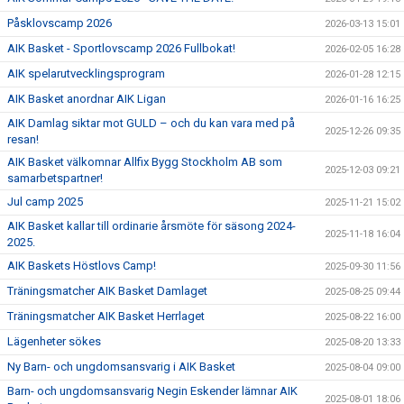
Påsklovscamp 2026
2026-03-13 15:01
AIK Basket - Sportlovscamp 2026 Fullbokat!
2026-02-05 16:28
AIK spelarutvecklingsprogram
2026-01-28 12:15
AIK Basket anordnar AIK Ligan
2026-01-16 16:25
AIK Damlag siktar mot GULD – och du kan vara med på
2025-12-26 09:35
resan!
AIK Basket välkomnar Allfix Bygg Stockholm AB som
2025-12-03 09:21
samarbetspartner!
Jul camp 2025
2025-11-21 15:02
AIK Basket kallar till ordinarie årsmöte för säsong 2024-
2025-11-18 16:04
2025.
AIK Baskets Höstlovs Camp!
2025-09-30 11:56
Träningsmatcher AIK Basket Damlaget
2025-08-25 09:44
Träningsmatcher AIK Basket Herrlaget
2025-08-22 16:00
Lägenheter sökes
2025-08-20 13:33
Ny Barn- och ungdomsansvarig i AIK Basket
2025-08-04 09:00
Barn- och ungdomsansvarig Negin Eskender lämnar AIK
2025-08-01 18:06