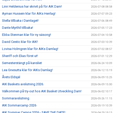
Linn Heldenius har skrivit på för AIK Dam!
2026-07-08 08:58
Ayman Hussein klar för AIKs Herrlag!
2026-07-07 09:23
Stella tillbaka i Damlaget!
2026-07-06 08:49
Dante Myrthil tillbaka!
2026-07-05 17:23
Ebba Stenman klar för ny säsong!
2026-07-04 10:58
David Cestic klar för AIK!
2026-07-03 10:39
Lovisa Holmgren klar för AIKs Damlag!
2026-07-02 08:57
Sheriff och Elias först ut!
2026-07-01 12:29
Semesterstängt på kansliet
2026-06-24 10:09
Lea Gnesutta klar för AIKs Damlag!
2026-06-12 15:19
Årets Eldsjäl
2026-06-09 15:25
AIK Baskets avslutning 2026.
2026-06-09 15:00
Välkommen på try-out hos AIK Basket Utveckling Dam!
2026-06-02 10:17
Sommaravslutning
2026-05-26 11:15
AIK Sommarcamp 2026
2026-05-19 10:39
AIK Sommar Camps 2026 - SAVE THE DATE!
2026-04-29 19:13