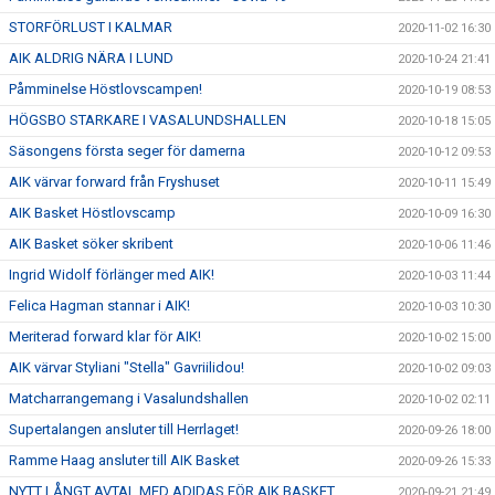
STORFÖRLUST I KALMAR
2020-11-02 16:30
AIK ALDRIG NÄRA I LUND
2020-10-24 21:41
Påmminelse Höstlovscampen!
2020-10-19 08:53
HÖGSBO STARKARE I VASALUNDSHALLEN
2020-10-18 15:05
Säsongens första seger för damerna
2020-10-12 09:53
AIK värvar forward från Fryshuset
2020-10-11 15:49
AIK Basket Höstlovscamp
2020-10-09 16:30
AIK Basket söker skribent
2020-10-06 11:46
Ingrid Widolf förlänger med AIK!
2020-10-03 11:44
Felica Hagman stannar i AIK!
2020-10-03 10:30
Meriterad forward klar för AIK!
2020-10-02 15:00
AIK värvar Styliani "Stella" Gavriilidou!
2020-10-02 09:03
Matcharrangemang i Vasalundshallen
2020-10-02 02:11
Supertalangen ansluter till Herrlaget!
2020-09-26 18:00
Ramme Haag ansluter till AIK Basket
2020-09-26 15:33
NYTT LÅNGT AVTAL MED ADIDAS FÖR AIK BASKET
2020-09-21 21:49