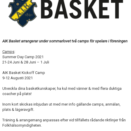
AVGIFTER
BLI MEDLEM
FRITIDSKORTET
AIK Basket arrangerar under sommarlovet två camps för spelare i föreningen
PARTNERS
Camps
:
KÖP BILJETTER
Summer Day Camp 2021
21-24 Juni & 28 Juni – 1 Juli
SHOP
AIK Basket Kickoff Camp
9-12 Augusti 2021
AIK.SE
Utveckla dina basketkunskaper, ha kul med vänner & med flera duktiga
coacher på plats!
Inom kort skickas inbjudan ut med mer info gällande camps, anmälan,
plats & lägeravgift.
Träning & arrangemang anpassas efter vid tillfällets rådande riktlinjer från
Folkhälsomyndigheten.