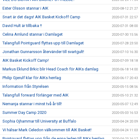
Ester Olsson stannar i AIK
2020-08-12 21:27
Snart är det dags! AIK Basket Kickoff Camp
2020-07-31 22:57
David Hult är tillbaka !!
2020-07-31 08:00
Celina Arnlund stannar i Damlaget
2020-07-30 15:56
Talangfull Pointguard flyttas upp till Damlaget
2020-07-28 23:50
Jonathan Gunnarsson återvänder till svartgult!
2020-07-10 16:30
AIK Basket Kickoff Camp!
2020-07-09 18:18
Markus Eklund Brkic blir Head Coach för AIKs damlag
2020-06-18 14:00
Philip Gjerulf klar för AIKs herrlag
2020-06-17 20:43
Information från Styrelsen
2020-05-15 08:56
Talangfull forward förlänger med AIK
2020-05-10 21:32
Nemanja stannar i minst två år till!
2020-05-07 12:49
Summer Day Camp 2020
2020-05-03 16:53
Sophia Ojhammar till University at Buffalo
2020-04-24 20:09
Vi hälsar Mark Celedon välkommen till AIK Basket!
2020-04-24 11:03
Pointguard flyttas upp från de egna leden till AIKs herrlag
2020-04-23 16:17