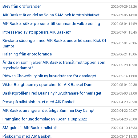
Brev från ordföranden
2022-09-29 21:26
AIK Basket är en del av Solna SAM och Idrottsinitiativet
2022-09-06 14:30
AIK Basket söker personer till kommande valberedning
2022-08-04 14:59
Intresserad av att sponsra AIK Basket?
2022-07-04 15:45
Rivstarta säsongen med AIK Basket under höstens Kick Off
2022-07-01 20:06
Camp!
Hälsning från er ordförande
2022-06-21 13:06
Är du den som hjälper AIK Basket framåt mot toppen som
2022-05-28 16:30
styrelseledamot?
Ridwan Chowdhury blir ny huvudtränare för damlaget
2022-05-14 11:00
Viktor Bengtsson ny sportchef för AIK Basket Dam
2022-05-04 20:30
Basketprofilen Fred Drains ny huvudtränare för herrlaget
2022-05-03 21:00
Prova på rullstolsbasket med AIK Basket!
2022-04-29 20:30
AIK Basket arrangerar det årliga Summer Day Camp!
2022-04-22 20:07
Framgång för ungdomslagen i Scania Cup 2022
2022-04-20 20:00
SM-guld till AIK Basket rullstol!
2022-04-10 13:33
Påskcamp med AIK Basket!
2022-03-17 19:33