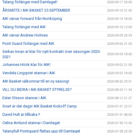
Talang förlänger med Damlaget!
2020-09-17 20:00
ÅRSMÖTE I AIK BASKET 25 SEPTEMBER
2020-09-10 21:40
AIK värvar forward från Norrköping
2020-09-10 18:00
Talang förlänger med AIK
2020-09-10 12:00
AIK värvar Andrew Holmes
2020-09-09 20:59
Point Guard förlänger med AIK
2020-09-06 21:00
Serkan Innan är klar för nytt kontrakt över säsongen 2020-
2020-09-03 18:00
2021
Johannes Höök klar för AIK!
2020-09-02 21:00
Vendela Lingqvist stannar i AIK
2020-09-02 18:00
AIK Basket välkomnar till en ny säsong!
2020-08-26 23:51
VILL DU BIDRA I AIK BASKET STYRELSE?
2020-08-24 11:34
Ester Olsson stannar i AIK
2020-08-12 21:27
Snart är det dags! AIK Basket Kickoff Camp
2020-07-31 22:57
David Hult är tillbaka !!
2020-07-31 08:00
Celina Arnlund stannar i Damlaget
2020-07-30 15:56
Talangfull Pointguard flyttas upp till Damlaget
2020-07-28 23:50