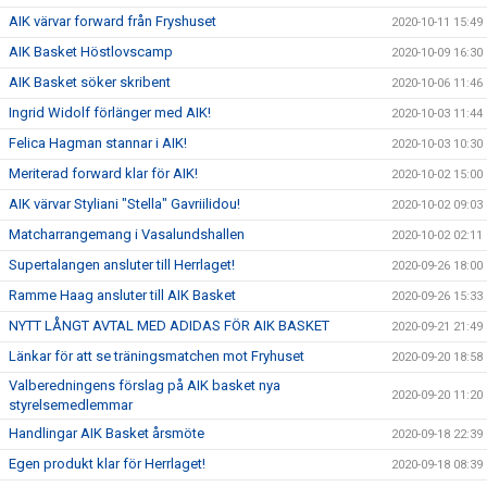
AIK värvar forward från Fryshuset
2020-10-11 15:49
AIK Basket Höstlovscamp
2020-10-09 16:30
AIK Basket söker skribent
2020-10-06 11:46
Ingrid Widolf förlänger med AIK!
2020-10-03 11:44
Felica Hagman stannar i AIK!
2020-10-03 10:30
Meriterad forward klar för AIK!
2020-10-02 15:00
AIK värvar Styliani "Stella" Gavriilidou!
2020-10-02 09:03
Matcharrangemang i Vasalundshallen
2020-10-02 02:11
Supertalangen ansluter till Herrlaget!
2020-09-26 18:00
Ramme Haag ansluter till AIK Basket
2020-09-26 15:33
NYTT LÅNGT AVTAL MED ADIDAS FÖR AIK BASKET
2020-09-21 21:49
Länkar för att se träningsmatchen mot Fryhuset
2020-09-20 18:58
Valberedningens förslag på AIK basket nya
2020-09-20 11:20
styrelsemedlemmar
Handlingar AIK Basket årsmöte
2020-09-18 22:39
Egen produkt klar för Herrlaget!
2020-09-18 08:39