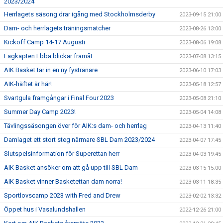
2023/2024
Herrlagets säsong drar igång med Stockholmsderby
2023-09-15 21:00
Dam- och herrlagets träningsmatcher
2023-08-26 13:00
Kickoff Camp 14-17 Augusti
2023-08-06 19:08
Lagkapten Ebba blickar framåt
2023-07-08 13:15
AIK Basket tar in en ny fystränare
2023-06-10 17:03
AIK-häftet är här!
2023-05-18 12:57
Svartgula framgångar i Final Four 2023
2023-05-08 21:10
Summer Day Camp 2023!
2023-05-04 14:08
Tävlingssäsongen över för AIK:s dam- och herrlag
2023-04-13 11:40
Damlaget ett stort steg närmare SBL Dam 2023/2024
2023-04-07 17:45
Slutspelsinformation för Superettan herr
2023-04-03 19:45
AIK Basket ansöker om att gå upp till SBL Dam
2023-03-15 15:00
AIK Basket vinner Basketettan dam norra!
2023-03-11 18:35
Sportlovscamp 2023 with Fred and Drew
2023-02-02 13:32
Öppet hus i Vasalundshallen
2022-12-26 21:00