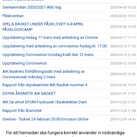
Serieanmälan 2020/2021 ABC-lag
2020-04-03 10:55
Påskveckan
2020-04-03 10:51
SPELA BASKET UNDER PÅSKLOVET! 6-8 APRIL
2020-03-26 10:20
PÅSKLOVSCAMP
Uppdatering tisdag 17 mars med anledning av Corona
2020-03-17 17:11
Uppdatering med anledning av coronavirus fredag kl. 17.00
2020-03-13 17:05
Uppdatering Coronavirus torsdag kväll den 12 mars
2020-03-12 21:05
Uppdatering Coronavirus
2020-03-12 15:05
AIK Baskets förhållningssätt med anledning av
2020-03-02 15:41
Coronaviruset måndag 2 mars
Rapport från styrelsemöte AIK Basket nummer 4
2020-02-05 19:27
EXTRA ÅRSMÖTE AIK BASKET
2020-01-31 17:21
AIK tar emot KFUM Fryshuset i Basketettan Dam
2019-12-20 11:51
Rapport från årsmötet
2019-12-20 11:48
Sverige - Turkiet 24 februari 20.00 Ericsson Globe
2019-12-09 14:41
ÅRSMÖTE AIK BASKET 2019
2019-12-05 16:15
För att hemsidan ska fungera korrekt använder vi nödvändiga
ANMÄL DIG TILL SOMMARENS SVETTIGASTE LÄGER –