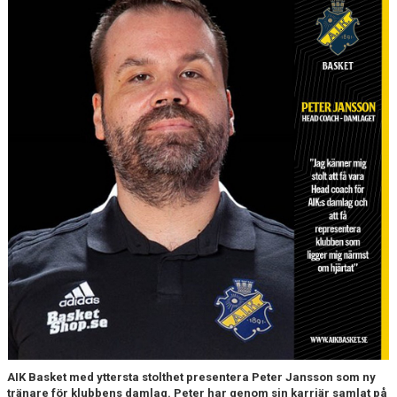
AVGIFTER
BLI MEDLEM
FRITIDSKORTET
PARTNERS
KÖP BILJETTER
SHOP
ELITE WINTER CUP
AIK.SE
AIK Basket med yttersta stolthet presentera Peter Jansson som ny
tränare för klubbens damlag. Peter har genom sin karriär samlat på