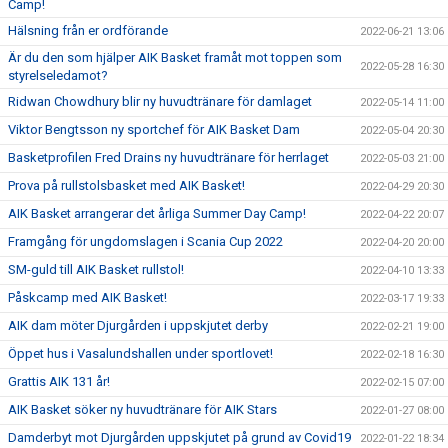
Camp!
Hälsning från er ordförande
2022-06-21 13:06
Är du den som hjälper AIK Basket framåt mot toppen som
2022-05-28 16:30
styrelseledamot?
Ridwan Chowdhury blir ny huvudtränare för damlaget
2022-05-14 11:00
Viktor Bengtsson ny sportchef för AIK Basket Dam
2022-05-04 20:30
Basketprofilen Fred Drains ny huvudtränare för herrlaget
2022-05-03 21:00
Prova på rullstolsbasket med AIK Basket!
2022-04-29 20:30
AIK Basket arrangerar det årliga Summer Day Camp!
2022-04-22 20:07
Framgång för ungdomslagen i Scania Cup 2022
2022-04-20 20:00
SM-guld till AIK Basket rullstol!
2022-04-10 13:33
Påskcamp med AIK Basket!
2022-03-17 19:33
AIK dam möter Djurgården i uppskjutet derby
2022-02-21 19:00
Öppet hus i Vasalundshallen under sportlovet!
2022-02-18 16:30
Grattis AIK 131 år!
2022-02-15 07:00
AIK Basket söker ny huvudtränare för AIK Stars
2022-01-27 08:00
Damderbyt mot Djurgården uppskjutet på grund av Covid19
2022-01-22 18:34