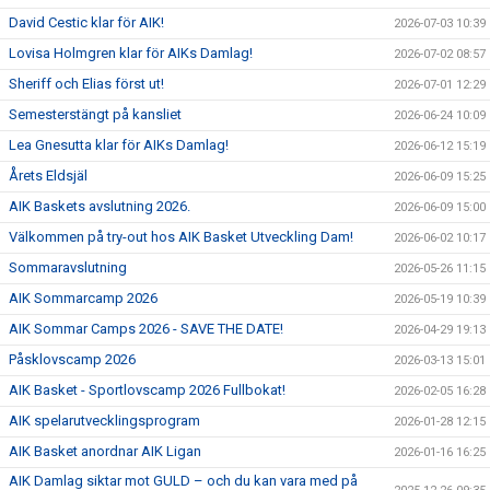
David Cestic klar för AIK!
2026-07-03 10:39
Lovisa Holmgren klar för AIKs Damlag!
2026-07-02 08:57
Sheriff och Elias först ut!
2026-07-01 12:29
Semesterstängt på kansliet
2026-06-24 10:09
Lea Gnesutta klar för AIKs Damlag!
2026-06-12 15:19
Årets Eldsjäl
2026-06-09 15:25
AIK Baskets avslutning 2026.
2026-06-09 15:00
Välkommen på try-out hos AIK Basket Utveckling Dam!
2026-06-02 10:17
Sommaravslutning
2026-05-26 11:15
AIK Sommarcamp 2026
2026-05-19 10:39
AIK Sommar Camps 2026 - SAVE THE DATE!
2026-04-29 19:13
Påsklovscamp 2026
2026-03-13 15:01
AIK Basket - Sportlovscamp 2026 Fullbokat!
2026-02-05 16:28
AIK spelarutvecklingsprogram
2026-01-28 12:15
AIK Basket anordnar AIK Ligan
2026-01-16 16:25
AIK Damlag siktar mot GULD – och du kan vara med på