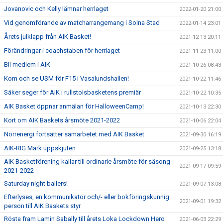
Jovanovic och Kelly lämnar herrlaget
2022-01-20 21:00
Vid genomförande av matcharrangemang i Solna Stad
2022-01-14 23:01
Årets julklapp från AIK Basket!
2021-12-13 20:11
Förändringar i coachstaben för herrlaget
2021-11-23 11:00
Bli medlem i AIK
2021-10-26 08:43
Kom och se USM för F15 i Vasalundshallen!
2021-10-22 11:46
Säker seger för AIK i rullstolsbasketens premiär
2021-10-22 10:35
AIK Basket öppnar anmälan för HalloweenCamp!
2021-10-13 22:30
Kort om AIK Baskets årsmöte 2021-2022
2021-10-06 22:04
Norrenergi fortsätter samarbetet med AIK Basket
2021-09-30 16:19
AIK-RIG Mark uppskjuten
2021-09-25 13:18
AIK Basketförening kallar till ordinarie årsmöte för säsong
2021-09-17 09:59
2021-2022
Saturday night ballers!
2021-09-07 13:08
Efterlyses, en kommunikatör och/- eller bokföringskunnig
2021-09-01 19:32
person till AIK Baskets styr
Rösta fram Lamin Sabally till årets Loka Lockdown Hero
2021-06-03 22:29