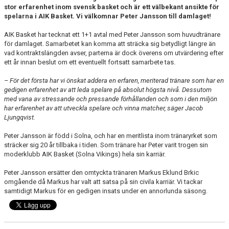
stor erfarenhet inom svensk basket och är ett välbekant ansikte för
spelarna i AIK Basket. Vi välkomnar Peter Jansson till damlaget!
AIK Basket har tecknat ett 1+1 avtal med Peter Jansson som huvudtränare
för damlaget. Samarbetet kan komma att sträcka sig betydligt längre än
vad kontraktslängden avser, parterna är dock överens om utvärdering efter
ett år innan beslut om ett eventuellt fortsatt samarbete tas.
– För det första har vi önskat addera en erfaren, meriterad tränare som har en
gedigen erfarenhet av att leda spelare på absolut högsta nivå. Dessutom
med vana av stressande och pressande förhållanden och som i den miljön
har erfarenhet av att utveckla spelare och vinna matcher, säger Jacob
Ljungqvist.
Peter Jansson är född i Solna, och har en meritlista inom tränaryrket som
sträcker sig 20 år tillbaka i tiden. Som tränare har Peter varit trogen sin
moderklubb AIK Basket (Solna Vikings) hela sin karriär.
Peter Jansson ersätter den omtyckta tränaren Markus Eklund Brkic
omgående då Markus har valt att satsa på sin civila karriär. Vi tackar
samtidigt Markus för en gedigen insats under en annorlunda säsong.