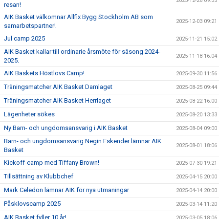
2025-12-26 09:35
resan!
AIK Basket välkomnar Allfix Bygg Stockholm AB som
2025-12-03 09:21
samarbetspartner!
Jul camp 2025
2025-11-21 15:02
AIK Basket kallar till ordinarie årsmöte för säsong 2024-
2025-11-18 16:04
2025.
AIK Baskets Höstlovs Camp!
2025-09-30 11:56
Träningsmatcher AIK Basket Damlaget
2025-08-25 09:44
Träningsmatcher AIK Basket Herrlaget
2025-08-22 16:00
Lägenheter sökes
2025-08-20 13:33
Ny Barn- och ungdomsansvarig i AIK Basket
2025-08-04 09:00
Barn- och ungdomsansvarig Negin Eskender lämnar AIK
2025-08-01 18:06
Basket
Kickoff-camp med Tiffany Brown!
2025-07-30 19:21
Tillsättning av Klubbchef
2025-04-15 20:00
Mark Celedon lämnar AIK för nya utmaningar
2025-04-14 20:00
Påsklovscamp 2025
2025-03-14 11:20
AIK Basket fyller 10 år!
2025-03-05 18:06