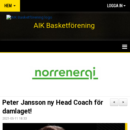
HEM
LOGGA IN
AIK Basketförening
HEM
NYHETER
KLUBBEN
KONTAKT
Peter Jansson ny Head Coach för
<
>
DOKUMENT
damlaget!
2021-05-11 18:33
VÅRA LAG/TRÄNARE