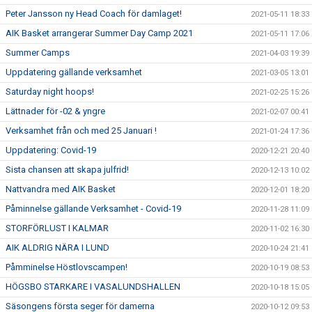
Peter Jansson ny Head Coach för damlaget!
2021-05-11 18:33
AIK Basket arrangerar Summer Day Camp 2021
2021-05-11 17:06
Summer Camps
2021-04-03 19:39
Uppdatering gällande verksamhet
2021-03-05 13:01
Saturday night hoops!
2021-02-25 15:26
Lättnader för -02 & yngre
2021-02-07 00:41
Verksamhet från och med 25 Januari !
2021-01-24 17:36
Uppdatering: Covid-19
2020-12-21 20:40
Sista chansen att skapa julfrid!
2020-12-13 10:02
Nattvandra med AIK Basket
2020-12-01 18:20
Påminnelse gällande Verksamhet - Covid-19
2020-11-28 11:09
STORFÖRLUST I KALMAR
2020-11-02 16:30
AIK ALDRIG NÄRA I LUND
2020-10-24 21:41
Påmminelse Höstlovscampen!
2020-10-19 08:53
HÖGSBO STARKARE I VASALUNDSHALLEN
2020-10-18 15:05
Säsongens första seger för damerna
2020-10-12 09:53