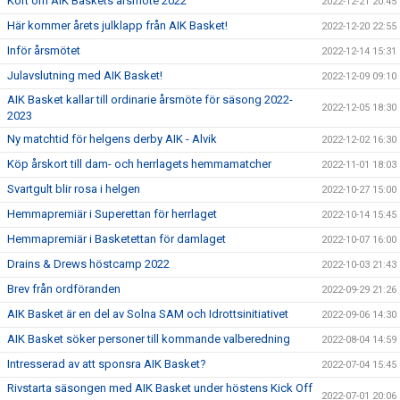
Kort om AIK Baskets årsmöte 2022
2022-12-21 20:45
Här kommer årets julklapp från AIK Basket!
2022-12-20 22:55
Inför årsmötet
2022-12-14 15:31
Julavslutning med AIK Basket!
2022-12-09 09:10
AIK Basket kallar till ordinarie årsmöte för säsong 2022-
2022-12-05 18:30
2023
Ny matchtid för helgens derby AIK - Alvik
2022-12-02 16:30
Köp årskort till dam- och herrlagets hemmamatcher
2022-11-01 18:03
Svartgult blir rosa i helgen
2022-10-27 15:00
Hemmapremiär i Superettan för herrlaget
2022-10-14 15:45
Hemmapremiär i Basketettan för damlaget
2022-10-07 16:00
Drains & Drews höstcamp 2022
2022-10-03 21:43
Brev från ordföranden
2022-09-29 21:26
AIK Basket är en del av Solna SAM och Idrottsinitiativet
2022-09-06 14:30
AIK Basket söker personer till kommande valberedning
2022-08-04 14:59
Intresserad av att sponsra AIK Basket?
2022-07-04 15:45
Rivstarta säsongen med AIK Basket under höstens Kick Off
2022-07-01 20:06