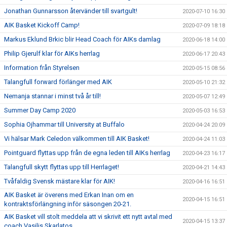
Jonathan Gunnarsson återvänder till svartgult!
2020-07-10 16:30
AIK Basket Kickoff Camp!
2020-07-09 18:18
Markus Eklund Brkic blir Head Coach för AIKs damlag
2020-06-18 14:00
Philip Gjerulf klar för AIKs herrlag
2020-06-17 20:43
Information från Styrelsen
2020-05-15 08:56
Talangfull forward förlänger med AIK
2020-05-10 21:32
Nemanja stannar i minst två år till!
2020-05-07 12:49
Summer Day Camp 2020
2020-05-03 16:53
Sophia Ojhammar till University at Buffalo
2020-04-24 20:09
Vi hälsar Mark Celedon välkommen till AIK Basket!
2020-04-24 11:03
Pointguard flyttas upp från de egna leden till AIKs herrlag
2020-04-23 16:17
Talangfull skytt flyttas upp till Herrlaget!
2020-04-21 14:43
Tvåfaldig Svensk mästare klar för AIK!
2020-04-16 16:51
AIK Basket är överens med Erkan Inan om en
2020-04-15 16:51
kontraktsförlängning inför säsongen 20-21.
AIK Basket vill stolt meddela att vi skrivit ett nytt avtal med
2020-04-15 13:37
coach Vasilis Skarlatos