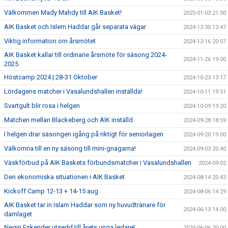
Välkommen Mady Mahdy till AIK Basket!
2025-01-03 21:00
AIK Basket och Islem Haddar går separata vägar
2024-12-30 13:47
Viktig information om årsmötet
2024-12-16 20:07
AIK Basket kallar till ordinarie årsmöte för säsong 2024-
2024-11-26 19:00
2025
Höstcamp 2024 | 28-31 Oktober
2024-10-23 13:17
Lördagens matcher i Vasalundshallen inställda!
2024-10-11 19:51
Svartgult blir rosa i helgen
2024-10-09 19:20
Matchen mellan Blackeberg och AIK inställd
2024-09-28 18:59
I helgen drar säsongen igång på riktigt för seniorlagen
2024-09-20 19:00
Välkomna till en ny säsong till mini-gnagarna!
2024-09-03 20:40
Väskförbud på AIK Baskets förbundsmatcher i Vasalundshallen
2024-09-02
Den ekonomiska situationen i AIK Basket
2024-08-14 20:43
Kickoff Camp 12-13 + 14-15 aug
2024-08-06 14:29
AIK Basket tar in Islam Haddar som ny huvudtränare för
2024-06-13 14:00
damlaget
Negin Eskender utsedd till årets unga ledare!
2024-06-06 20:00