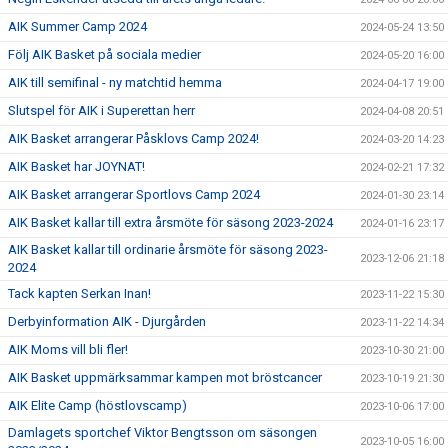
AIK Summer Camp 2024
2024-05-24 13:50
Följ AIK Basket på sociala medier
2024-05-20 16:00
AIK till semifinal - ny matchtid hemma
2024-04-17 19:00
Slutspel för AIK i Superettan herr
2024-04-08 20:51
AIK Basket arrangerar Påsklovs Camp 2024!
2024-03-20 14:23
AIK Basket har JOYNAT!
2024-02-21 17:32
AIK Basket arrangerar Sportlovs Camp 2024
2024-01-30 23:14
AIK Basket kallar till extra årsmöte för säsong 2023-2024
2024-01-16 23:17
AIK Basket kallar till ordinarie årsmöte för säsong 2023-
2023-12-06 21:18
2024
Tack kapten Serkan Inan!
2023-11-22 15:30
Derbyinformation AIK - Djurgården
2023-11-22 14:34
AIK Moms vill bli fler!
2023-10-30 21:00
AIK Basket uppmärksammar kampen mot bröstcancer
2023-10-19 21:30
AIK Elite Camp (höstlovscamp)
2023-10-06 17:00
Damlagets sportchef Viktor Bengtsson om säsongen
2023-10-05 16:00