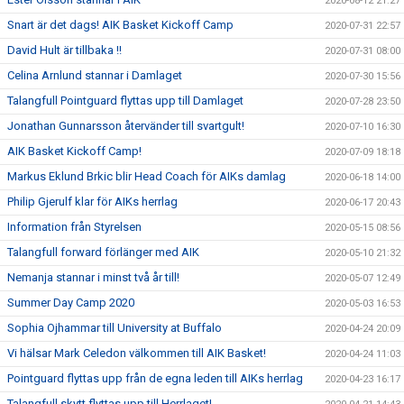
2020-08-12 21:27
Snart är det dags! AIK Basket Kickoff Camp
2020-07-31 22:57
David Hult är tillbaka !!
2020-07-31 08:00
Celina Arnlund stannar i Damlaget
2020-07-30 15:56
Talangfull Pointguard flyttas upp till Damlaget
2020-07-28 23:50
Jonathan Gunnarsson återvänder till svartgult!
2020-07-10 16:30
AIK Basket Kickoff Camp!
2020-07-09 18:18
Markus Eklund Brkic blir Head Coach för AIKs damlag
2020-06-18 14:00
Philip Gjerulf klar för AIKs herrlag
2020-06-17 20:43
Information från Styrelsen
2020-05-15 08:56
Talangfull forward förlänger med AIK
2020-05-10 21:32
Nemanja stannar i minst två år till!
2020-05-07 12:49
Summer Day Camp 2020
2020-05-03 16:53
Sophia Ojhammar till University at Buffalo
2020-04-24 20:09
Vi hälsar Mark Celedon välkommen till AIK Basket!
2020-04-24 11:03
Pointguard flyttas upp från de egna leden till AIKs herrlag
2020-04-23 16:17
Talangfull skytt flyttas upp till Herrlaget!