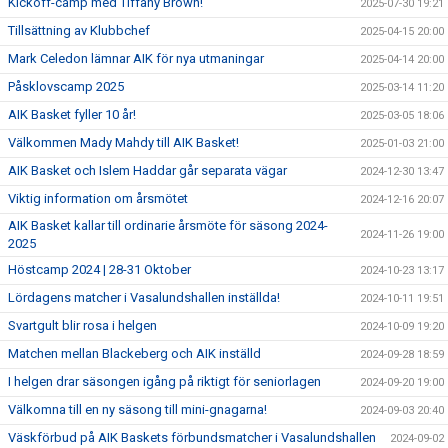
Kickoff-camp med Tiffany Brown!
2025-07-30 19:21
Tillsättning av Klubbchef
2025-04-15 20:00
Mark Celedon lämnar AIK för nya utmaningar
2025-04-14 20:00
Påsklovscamp 2025
2025-03-14 11:20
AIK Basket fyller 10 år!
2025-03-05 18:06
Välkommen Mady Mahdy till AIK Basket!
2025-01-03 21:00
AIK Basket och Islem Haddar går separata vägar
2024-12-30 13:47
Viktig information om årsmötet
2024-12-16 20:07
AIK Basket kallar till ordinarie årsmöte för säsong 2024-
2024-11-26 19:00
2025
Höstcamp 2024 | 28-31 Oktober
2024-10-23 13:17
Lördagens matcher i Vasalundshallen inställda!
2024-10-11 19:51
Svartgult blir rosa i helgen
2024-10-09 19:20
Matchen mellan Blackeberg och AIK inställd
2024-09-28 18:59
I helgen drar säsongen igång på riktigt för seniorlagen
2024-09-20 19:00
Välkomna till en ny säsong till mini-gnagarna!
2024-09-03 20:40
Väskförbud på AIK Baskets förbundsmatcher i Vasalundshallen
2024-09-02