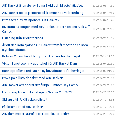
AIK Basket är en del av Solna SAM och Idrottsinitiativet
2022-09-06 14:30
AIK Basket söker personer till kommande valberedning
2022-08-04 14:59
Intresserad av att sponsra AIK Basket?
2022-07-04 15:45
Rivstarta säsongen med AIK Basket under höstens Kick Off
2022-07-01 20:06
Camp!
Hälsning från er ordförande
2022-06-21 13:06
Är du den som hjälper AIK Basket framåt mot toppen som
2022-05-28 16:30
styrelseledamot?
Ridwan Chowdhury blir ny huvudtränare för damlaget
2022-05-14 11:00
Viktor Bengtsson ny sportchef för AIK Basket Dam
2022-05-04 20:30
Basketprofilen Fred Drains ny huvudtränare för herrlaget
2022-05-03 21:00
Prova på rullstolsbasket med AIK Basket!
2022-04-29 20:30
AIK Basket arrangerar det årliga Summer Day Camp!
2022-04-22 20:07
Framgång för ungdomslagen i Scania Cup 2022
2022-04-20 20:00
SM-guld till AIK Basket rullstol!
2022-04-10 13:33
Påskcamp med AIK Basket!
2022-03-17 19:33
AIK dam möter Djurgården i uppskjutet derby
2022-02-21 19:00