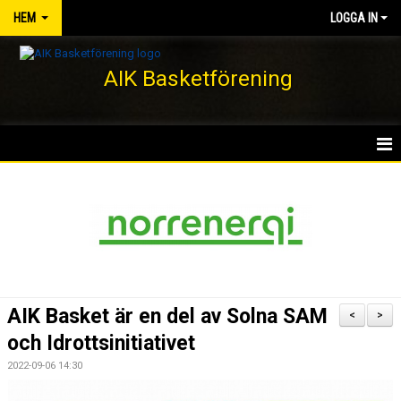
HEM
LOGGA IN
AIK Basketförening
HEM
NYHETER
KLUBBEN
KONTAKT
AIK Basket är en del av Solna SAM
<
>
DOKUMENT
och Idrottsinitiativet
2022-09-06 14:30
VÅRA LAG/TRÄNARE