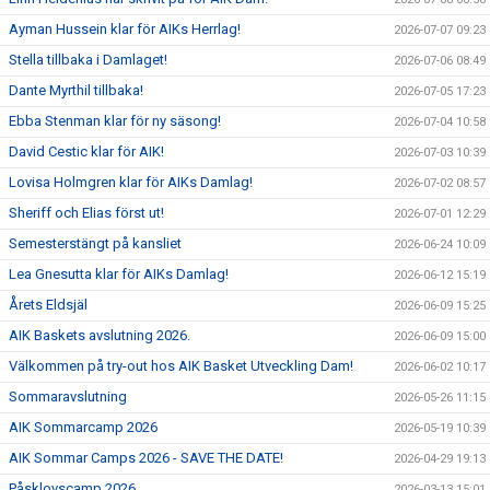
Ayman Hussein klar för AIKs Herrlag!
2026-07-07 09:23
Stella tillbaka i Damlaget!
2026-07-06 08:49
Dante Myrthil tillbaka!
2026-07-05 17:23
Ebba Stenman klar för ny säsong!
2026-07-04 10:58
David Cestic klar för AIK!
2026-07-03 10:39
Lovisa Holmgren klar för AIKs Damlag!
2026-07-02 08:57
Sheriff och Elias först ut!
2026-07-01 12:29
Semesterstängt på kansliet
2026-06-24 10:09
Lea Gnesutta klar för AIKs Damlag!
2026-06-12 15:19
Årets Eldsjäl
2026-06-09 15:25
AIK Baskets avslutning 2026.
2026-06-09 15:00
Välkommen på try-out hos AIK Basket Utveckling Dam!
2026-06-02 10:17
Sommaravslutning
2026-05-26 11:15
AIK Sommarcamp 2026
2026-05-19 10:39
AIK Sommar Camps 2026 - SAVE THE DATE!
2026-04-29 19:13
Påsklovscamp 2026
2026-03-13 15:01