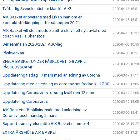
2020-04-21 14:43
Tvåfaldig Svensk mästare klar för AIK!
2020-04-16 16:51
AIK Basket är överens med Erkan Inan om en
2020-04-15 16:51
kontraktsförlängning inför säsongen 20-21.
AIK Basket vill stolt meddela att vi skrivit ett nytt avtal med
2020-04-15 13:37
coach Vasilis Skarlatos
Serieanmälan 2020/2021 ABC-lag
2020-04-03 10:55
Påskveckan
2020-04-03 10:51
SPELA BASKET UNDER PÅSKLOVET! 6-8 APRIL
2020-03-26 10:20
PÅSKLOVSCAMP
Uppdatering tisdag 17 mars med anledning av Corona
2020-03-17 17:11
Uppdatering med anledning av coronavirus fredag kl. 17.00
2020-03-13 17:05
Uppdatering Coronavirus torsdag kväll den 12 mars
2020-03-12 21:05
Uppdatering Coronavirus
2020-03-12 15:05
AIK Baskets förhållningssätt med anledning av
2020-03-02 15:41
Coronaviruset måndag 2 mars
Rapport från styrelsemöte AIK Basket nummer 4
2020-02-05 19:27
EXTRA ÅRSMÖTE AIK BASKET
2020-01-31 17:21