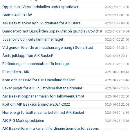
Öppet hus i Vasalundshallen under sportlovet!
2022-02-18 16:30
Grattis AIK 131 år!
2022-02-15 07:00
AIK Basket söker ny huvudtränare för AIK Stars
2022-01-27 08:00
Damderbyt mot Djurgården uppskjutet på grund av Covid19
2022-01-22 18:34
Jovanovic och Kelly lämnar herrlaget
2022-01-20 21:00
Vid genomförande av matcharrangemang i Solna Stad
2022-01-14 23:01
Årets julklapp från AIK Basket!
2021-12-13 20:11
Förändringar i coachstaben för herrlaget
2021-11-23 11:00
Bli medlem i AIK
2021-10-26 08:43
Kom och se USM för F15 i Vasalundshallen!
2021-10-22 11:46
Säker seger för AIK i rullstolsbasketens premiär
2021-10-22 10:35
AIK Basket öppnar anmälan för HalloweenCamp!
2021-10-13 22:30
Kort om AIK Baskets årsmöte 2021-2022
2021-10-06 22:04
Norrenergi fortsätter samarbetet med AIK Basket
2021-09-30 16:19
AIK-RIG Mark uppskjuten
2021-09-25 13:18
AIK Basketförening kallar till ordinarie årsmöte för säsong