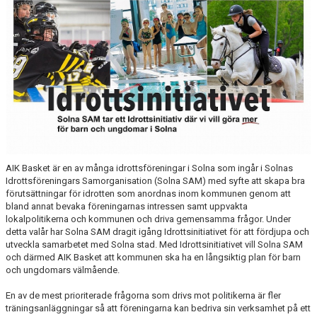
AVGIFTER
BLI MEDLEM
FRITIDSKORTET
PARTNERS
KÖP BILJETTER
SHOP
AIK Basket är en av många idrottsföreningar i Solna som ingår i Solnas
Idrottsföreningars Samorganisation (Solna SAM) med syfte att skapa bra
förutsättningar för idrotten som anordnas inom kommunen genom att
ELITE WINTER CUP
bland annat bevaka föreningarnas intressen samt uppvakta
lokalpolitikerna och kommunen och driva gemensamma frågor. Under
AIK.SE
detta valår har Solna SAM dragit igång Idrottsinitiativet för att fördjupa och
utveckla samarbetet med Solna stad. Med Idrottsinitiativet vill Solna SAM
och därmed AIK Basket att kommunen ska ha en långsiktig plan för barn
och ungdomars välmående.
En av de mest prioriterade frågorna som drivs mot politikerna är fler
träningsanläggningar så att föreningarna kan bedriva sin verksamhet på ett