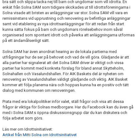
bra sätt och slippa tacka nej till barn och ungdomar som vill idrotta. En
enkät från Solna SAM som tidigare skickades ut till idrottsföreningarna i
Solna visade att bristen av anläggningar var stor. Solna SAM vill vara en
remissinstans vid upprustning och renovering av befintliga anläggningar
samt vid etablering av nya idrottsanläggningar för att redan från start
kunna sätta fokus på barn och ungdomars rörelsebehov inom såväl
organiserad som spontant idrott och påverka att anläggningarna utformas
på ett ändamålsenligt sätt.
Solna SAM har även anordnat hearing av de lokala partierna med
utfrågningar hur de ser på behovet och vad de vill göra. Glädjande är att
alla partier har signalerat att det Solna SAM driver är viktigt och vissa
partier har kommit med konkreta förslag för bland annat Skytteholm,
Solnahallen och Vasalundshallen. För AIK Baskets del är nyheten om
renovering av Vasalundshallen väldigt glädjande och viktig. AIK Basket
kommer att följa planerna nära och hoppas kunna ha en positiv och tätt
dialog med kommunen om renoveringen.
Prata med era lokalpolitiker inför valet, ställ frågor och visa att dessa
frågor är viktiga för Solnas medborgare. Har du Facebook kan du även gå
med i Solna SAM:s öppna diskussionsgrupp där du kan diskutera och
följa arbetet som görs.
Läs mer om Idrottsinitiativet:
Artikel från Mitti Solna om Idrottsinitiativet