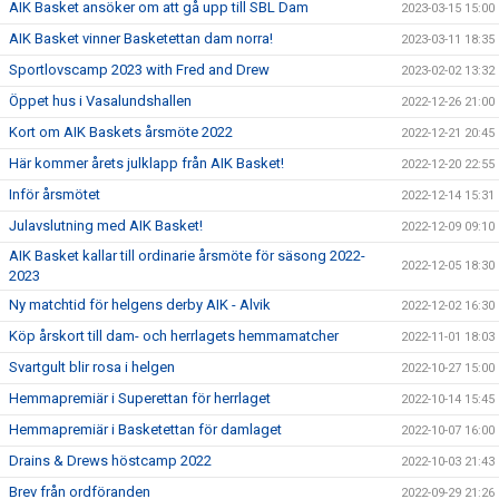
AIK Basket ansöker om att gå upp till SBL Dam
2023-03-15 15:00
AIK Basket vinner Basketettan dam norra!
2023-03-11 18:35
Sportlovscamp 2023 with Fred and Drew
2023-02-02 13:32
Öppet hus i Vasalundshallen
2022-12-26 21:00
Kort om AIK Baskets årsmöte 2022
2022-12-21 20:45
Här kommer årets julklapp från AIK Basket!
2022-12-20 22:55
Inför årsmötet
2022-12-14 15:31
Julavslutning med AIK Basket!
2022-12-09 09:10
AIK Basket kallar till ordinarie årsmöte för säsong 2022-
2022-12-05 18:30
2023
Ny matchtid för helgens derby AIK - Alvik
2022-12-02 16:30
Köp årskort till dam- och herrlagets hemmamatcher
2022-11-01 18:03
Svartgult blir rosa i helgen
2022-10-27 15:00
Hemmapremiär i Superettan för herrlaget
2022-10-14 15:45
Hemmapremiär i Basketettan för damlaget
2022-10-07 16:00
Drains & Drews höstcamp 2022
2022-10-03 21:43
Brev från ordföranden
2022-09-29 21:26