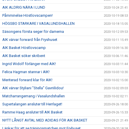
AIK ALDRIG NÄRA I LUND
2020-10-24 21:41
Påmminelse Höstlovscampen!
2020-10-19 08:53
HÖGSBO STARKARE I VASALUNDSHALLEN
2020-10-18 15:05
Säsongens första seger för damerna
2020-10-12 09:53
AIK värvar forward från Fryshuset
2020-10-11 15:49
AIK Basket Höstlovscamp
2020-10-09 16:30
AIK Basket söker skribent
2020-10-06 11:46
Ingrid Widolf förlänger med AIK!
2020-10-03 11:44
Felica Hagman stannar i AIK!
2020-10-03 10:30
Meriterad forward klar för AIK!
2020-10-02 15:00
AIK värvar Styliani "Stella" Gavriilidou!
2020-10-02 09:03
Matcharrangemang i Vasalundshallen
2020-10-02 02:11
Supertalangen ansluter till Herrlaget!
2020-09-26 18:00
Ramme Haag ansluter till AIK Basket
2020-09-26 15:33
NYTT LÅNGT AVTAL MED ADIDAS FÖR AIK BASKET
2020-09-21 21:49
Länkar för att se träningsmatchen mot Fryhuset
2020-09-20 18:58