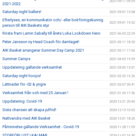
2021-09-17 09:59
2021-2022
Saturday night ballers!
2021-09-07 13:08
Efterlyses, en kommunikatör och/- eller bokföringskunnig
2021-09-01 19:32
person till AIK Baskets styr
Rösta fram Lamin Sabally till årets Loka Lockdown Hero
2021-06-03 22:29
Peter Jansson ny Head Coach för damlaget!
2021-05-11 18:33
AIK Basket arrangerar Summer Day Camp 2021
2021-05-11 17:06
Summer Camps
2021-04-03 19:39
Uppdatering gällande verksamhet
2021-03-05 13:01
Saturday night hoops!
2021-02-25 15:26
Lättnader för -02 & yngre
2021-02-07 00:41
Verksamhet från och med 25 Januari !
2021-01-24 17:36
Uppdatering: Covid-19
2020-12-21 20:40
Sista chansen att skapa julfrid!
2020-12-13 10:02
Nattvandra med AIK Basket
2020-12-01 18:20
Påminnelse gällande Verksamhet - Covid-19
2020-11-28 11:09
STORFÖRLUST I KALMAR
2020-11-02 16:30