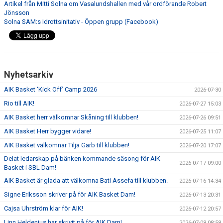
Artikel från Mitti Solna om Vasalundshallen med vår ordförande Robert
Jönsson
Solna SAM:s Idrottsinitativ - Öppen grupp (Facebook)
Nyhetsarkiv
AIK Basket ‘Kick Off’ Camp 2026
2026-07-30
Rio till AIK!
2026-07-27 15:03
AIK Basket herr välkomnar Skåning till klubben!
2026-07-26 09:51
AIK Basket Herr bygger vidare!
2026-07-25 11:07
AIK Basket välkomnar Tilja Garb till klubben!
2026-07-20 17:07
Delat ledarskap på bänken kommande säsong för AIK
2026-07-17 09:00
Basket i SBL Dam!
AIK Basket är glada att välkomna Bati Assefa till klubben.
2026-07-16 14:34
Signe Eriksson skriver på för AIK Basket Dam!
2026-07-13 20:31
Cajsa Uhrström klar för AIK!
2026-07-12 20:57
Linn Heldenius har skrivit på för AIK Dam!
2026-07-08 08:58