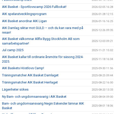
AIK Basket - Sportlovscamp 2026 Fullbokat!
2026-02-05 16:28
AIK spelarutvecklingsprogram
2026-01-28 12:15
AIK Basket anordnar AIK Ligan
2026-01-16 16:25
AIK Damlag siktar mot GULD – och du kan vara med på
2025-12-26 09:35
resan!
AIK Basket välkomnar Allfix Bygg Stockholm AB som
2025-12-03 09:21
samarbetspartner!
Jul camp 2025
2025-11-21 15:02
AIK Basket kallar till ordinarie årsmöte för säsong 2024-
2025-11-18 16:04
2025.
AIK Baskets Höstlovs Camp!
2025-09-30 11:56
Träningsmatcher AIK Basket Damlaget
2025-08-25 09:44
Träningsmatcher AIK Basket Herrlaget
2025-08-22 16:00
Lägenheter sökes
2025-08-20 13:33
Ny Barn- och ungdomsansvarig i AIK Basket
2025-08-04 09:00
Barn- och ungdomsansvarig Negin Eskender lämnar AIK
2025-08-01 18:06
Basket