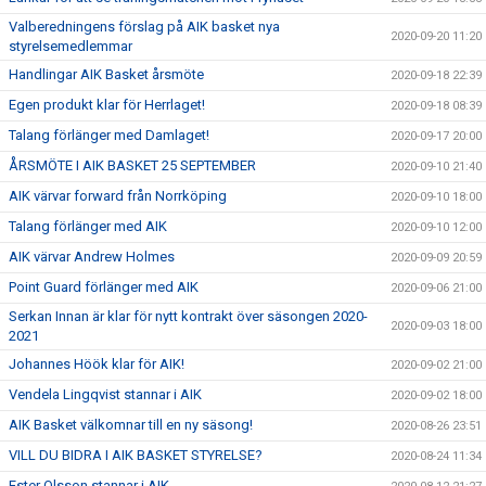
Valberedningens förslag på AIK basket nya
2020-09-20 11:20
styrelsemedlemmar
Handlingar AIK Basket årsmöte
2020-09-18 22:39
Egen produkt klar för Herrlaget!
2020-09-18 08:39
Talang förlänger med Damlaget!
2020-09-17 20:00
ÅRSMÖTE I AIK BASKET 25 SEPTEMBER
2020-09-10 21:40
AIK värvar forward från Norrköping
2020-09-10 18:00
Talang förlänger med AIK
2020-09-10 12:00
AIK värvar Andrew Holmes
2020-09-09 20:59
Point Guard förlänger med AIK
2020-09-06 21:00
Serkan Innan är klar för nytt kontrakt över säsongen 2020-
2020-09-03 18:00
2021
Johannes Höök klar för AIK!
2020-09-02 21:00
Vendela Lingqvist stannar i AIK
2020-09-02 18:00
AIK Basket välkomnar till en ny säsong!
2020-08-26 23:51
VILL DU BIDRA I AIK BASKET STYRELSE?
2020-08-24 11:34
Ester Olsson stannar i AIK