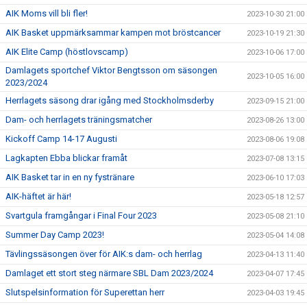
AIK Moms vill bli fler!
2023-10-30 21:00
AIK Basket uppmärksammar kampen mot bröstcancer
2023-10-19 21:30
AIK Elite Camp (höstlovscamp)
2023-10-06 17:00
Damlagets sportchef Viktor Bengtsson om säsongen
2023-10-05 16:00
2023/2024
Herrlagets säsong drar igång med Stockholmsderby
2023-09-15 21:00
Dam- och herrlagets träningsmatcher
2023-08-26 13:00
Kickoff Camp 14-17 Augusti
2023-08-06 19:08
Lagkapten Ebba blickar framåt
2023-07-08 13:15
AIK Basket tar in en ny fystränare
2023-06-10 17:03
AIK-häftet är här!
2023-05-18 12:57
Svartgula framgångar i Final Four 2023
2023-05-08 21:10
Summer Day Camp 2023!
2023-05-04 14:08
Tävlingssäsongen över för AIK:s dam- och herrlag
2023-04-13 11:40
Damlaget ett stort steg närmare SBL Dam 2023/2024
2023-04-07 17:45
Slutspelsinformation för Superettan herr
2023-04-03 19:45