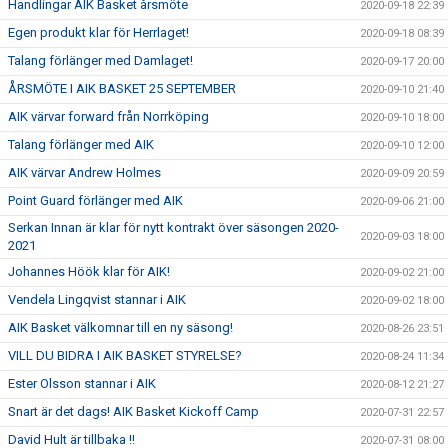
Handlingar AIK Basket årsmöte
2020-09-18 22:39
Egen produkt klar för Herrlaget!
2020-09-18 08:39
Talang förlänger med Damlaget!
2020-09-17 20:00
ÅRSMÖTE I AIK BASKET 25 SEPTEMBER
2020-09-10 21:40
AIK värvar forward från Norrköping
2020-09-10 18:00
Talang förlänger med AIK
2020-09-10 12:00
AIK värvar Andrew Holmes
2020-09-09 20:59
Point Guard förlänger med AIK
2020-09-06 21:00
Serkan Innan är klar för nytt kontrakt över säsongen 2020-
2020-09-03 18:00
2021
Johannes Höök klar för AIK!
2020-09-02 21:00
Vendela Lingqvist stannar i AIK
2020-09-02 18:00
AIK Basket välkomnar till en ny säsong!
2020-08-26 23:51
VILL DU BIDRA I AIK BASKET STYRELSE?
2020-08-24 11:34
Ester Olsson stannar i AIK
2020-08-12 21:27
Snart är det dags! AIK Basket Kickoff Camp
2020-07-31 22:57
David Hult är tillbaka !!
2020-07-31 08:00