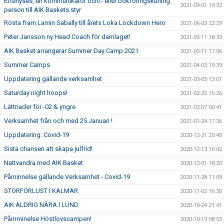
Efterlyses, en kommunikatör och/- eller bokföringskunnig
2021-09-01 19:32
person till AIK Baskets styr
Rösta fram Lamin Sabally till årets Loka Lockdown Hero
2021-06-03 22:29
Peter Jansson ny Head Coach för damlaget!
2021-05-11 18:33
AIK Basket arrangerar Summer Day Camp 2021
2021-05-11 17:06
Summer Camps
2021-04-03 19:39
Uppdatering gällande verksamhet
2021-03-05 13:01
Saturday night hoops!
2021-02-25 15:26
Lättnader för -02 & yngre
2021-02-07 00:41
Verksamhet från och med 25 Januari !
2021-01-24 17:36
Uppdatering: Covid-19
2020-12-21 20:40
Sista chansen att skapa julfrid!
2020-12-13 10:02
Nattvandra med AIK Basket
2020-12-01 18:20
Påminnelse gällande Verksamhet - Covid-19
2020-11-28 11:09
STORFÖRLUST I KALMAR
2020-11-02 16:30
AIK ALDRIG NÄRA I LUND
2020-10-24 21:41
Påmminelse Höstlovscampen!
2020-10-19 08:53