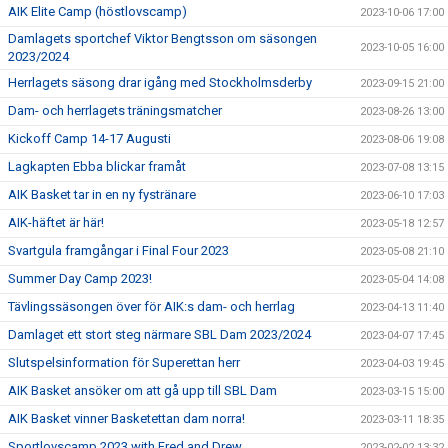
AIK Elite Camp (höstlovscamp)
2023-10-06 17:00
Damlagets sportchef Viktor Bengtsson om säsongen
2023-10-05 16:00
2023/2024
Herrlagets säsong drar igång med Stockholmsderby
2023-09-15 21:00
Dam- och herrlagets träningsmatcher
2023-08-26 13:00
Kickoff Camp 14-17 Augusti
2023-08-06 19:08
Lagkapten Ebba blickar framåt
2023-07-08 13:15
AIK Basket tar in en ny fystränare
2023-06-10 17:03
AIK-häftet är här!
2023-05-18 12:57
Svartgula framgångar i Final Four 2023
2023-05-08 21:10
Summer Day Camp 2023!
2023-05-04 14:08
Tävlingssäsongen över för AIK:s dam- och herrlag
2023-04-13 11:40
Damlaget ett stort steg närmare SBL Dam 2023/2024
2023-04-07 17:45
Slutspelsinformation för Superettan herr
2023-04-03 19:45
AIK Basket ansöker om att gå upp till SBL Dam
2023-03-15 15:00
AIK Basket vinner Basketettan dam norra!
2023-03-11 18:35
Sportlovscamp 2023 with Fred and Drew
2023-02-02 13:32