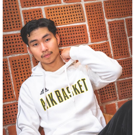
AVGIFTER
BLI MEDLEM
FRITIDSKORTET
PARTNERS
KÖP BILJETTER
SHOP
AIK.SE