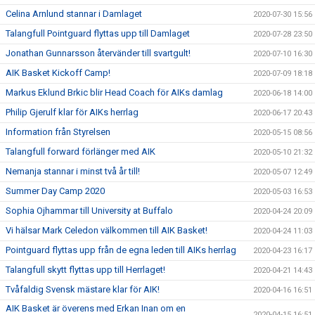
Celina Arnlund stannar i Damlaget
2020-07-30 15:56
Talangfull Pointguard flyttas upp till Damlaget
2020-07-28 23:50
Jonathan Gunnarsson återvänder till svartgult!
2020-07-10 16:30
AIK Basket Kickoff Camp!
2020-07-09 18:18
Markus Eklund Brkic blir Head Coach för AIKs damlag
2020-06-18 14:00
Philip Gjerulf klar för AIKs herrlag
2020-06-17 20:43
Information från Styrelsen
2020-05-15 08:56
Talangfull forward förlänger med AIK
2020-05-10 21:32
Nemanja stannar i minst två år till!
2020-05-07 12:49
Summer Day Camp 2020
2020-05-03 16:53
Sophia Ojhammar till University at Buffalo
2020-04-24 20:09
Vi hälsar Mark Celedon välkommen till AIK Basket!
2020-04-24 11:03
Pointguard flyttas upp från de egna leden till AIKs herrlag
2020-04-23 16:17
Talangfull skytt flyttas upp till Herrlaget!
2020-04-21 14:43
Tvåfaldig Svensk mästare klar för AIK!
2020-04-16 16:51
AIK Basket är överens med Erkan Inan om en
2020-04-15 16:51