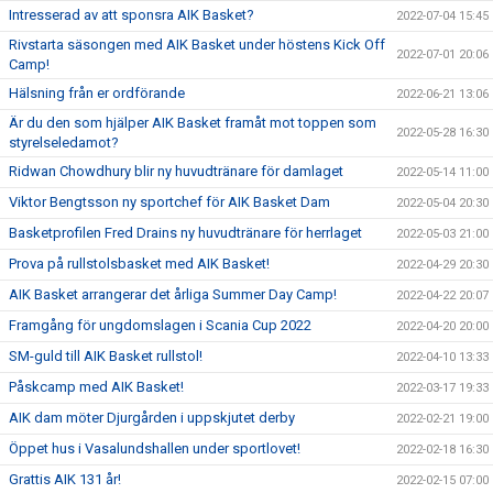
Intresserad av att sponsra AIK Basket?
2022-07-04 15:45
Rivstarta säsongen med AIK Basket under höstens Kick Off
2022-07-01 20:06
Camp!
Hälsning från er ordförande
2022-06-21 13:06
Är du den som hjälper AIK Basket framåt mot toppen som
2022-05-28 16:30
styrelseledamot?
Ridwan Chowdhury blir ny huvudtränare för damlaget
2022-05-14 11:00
Viktor Bengtsson ny sportchef för AIK Basket Dam
2022-05-04 20:30
Basketprofilen Fred Drains ny huvudtränare för herrlaget
2022-05-03 21:00
Prova på rullstolsbasket med AIK Basket!
2022-04-29 20:30
AIK Basket arrangerar det årliga Summer Day Camp!
2022-04-22 20:07
Framgång för ungdomslagen i Scania Cup 2022
2022-04-20 20:00
SM-guld till AIK Basket rullstol!
2022-04-10 13:33
Påskcamp med AIK Basket!
2022-03-17 19:33
AIK dam möter Djurgården i uppskjutet derby
2022-02-21 19:00
Öppet hus i Vasalundshallen under sportlovet!
2022-02-18 16:30
Grattis AIK 131 år!
2022-02-15 07:00