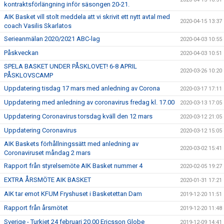
kontraktsförlängning inför säsongen 20-21.
AIK Basket vill stolt meddela att vi skrivit ett nytt avtal med
2020-04-15 13:37
coach Vasilis Skarlatos
Serieanmälan 2020/2021 ABC-lag
2020-04-03 10:55
Påskveckan
2020-04-03 10:51
SPELA BASKET UNDER PÅSKLOVET! 6-8 APRIL
2020-03-26 10:20
PÅSKLOVSCAMP
Uppdatering tisdag 17 mars med anledning av Corona
2020-03-17 17:11
Uppdatering med anledning av coronavirus fredag kl. 17.00
2020-03-13 17:05
Uppdatering Coronavirus torsdag kväll den 12 mars
2020-03-12 21:05
Uppdatering Coronavirus
2020-03-12 15:05
AIK Baskets förhållningssätt med anledning av
2020-03-02 15:41
Coronaviruset måndag 2 mars
Rapport från styrelsemöte AIK Basket nummer 4
2020-02-05 19:27
EXTRA ÅRSMÖTE AIK BASKET
2020-01-31 17:21
AIK tar emot KFUM Fryshuset i Basketettan Dam
2019-12-20 11:51
Rapport från årsmötet
2019-12-20 11:48
Sverige - Turkiet 24 februari 20.00 Ericsson Globe
2019-12-09 14:41