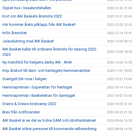
Öppet hus i Vasalundshallen
2022-12-26 21:00
Kort om AIK Baskets årsmöte 2022
2022-12-21 20:45
Här kommer årets julklapp från AIK Basket!
2022-12-20 22:55
Inför årsmötet
2022-12-14 15:31
Julavslutning med AIK Basket!
2022-12-09 09:10
AIK Basket kallar till ordinarie årsmöte för säsong 2022-
2022-12-05 18:30
2023
Ny matchtid för helgens derby AIK - Alvik
2022-12-02 16:30
Köp årskort till dam- och herrlagets hemmamatcher
2022-11-01 18:03
Svartgult blir rosa i helgen
2022-10-27 15:00
Hemmapremiär i Superettan för herrlaget
2022-10-14 15:45
Hemmapremiär i Basketettan för damlaget
2022-10-07 16:00
Drains & Drews höstcamp 2022
2022-10-03 21:43
Brev från ordföranden
2022-09-29 21:26
AIK Basket är en del av Solna SAM och Idrottsinitiativet
2022-09-06 14:30
AIK Basket söker personer till kommande valberedning
2022-08-04 14:59