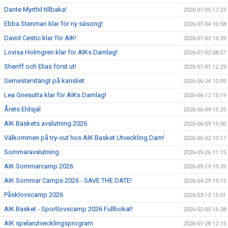
Dante Myrthil tillbaka!
2026-07-05 17:23
Ebba Stenman klar för ny säsong!
2026-07-04 10:58
David Cestic klar för AIK!
2026-07-03 10:39
Lovisa Holmgren klar för AIKs Damlag!
2026-07-02 08:57
Sheriff och Elias först ut!
2026-07-01 12:29
Semesterstängt på kansliet
2026-06-24 10:09
Lea Gnesutta klar för AIKs Damlag!
2026-06-12 15:19
Årets Eldsjäl
2026-06-09 15:25
AIK Baskets avslutning 2026.
2026-06-09 15:00
Välkommen på try-out hos AIK Basket Utveckling Dam!
2026-06-02 10:17
Sommaravslutning
2026-05-26 11:15
AIK Sommarcamp 2026
2026-05-19 10:39
AIK Sommar Camps 2026 - SAVE THE DATE!
2026-04-29 19:13
Påsklovscamp 2026
2026-03-13 15:01
AIK Basket - Sportlovscamp 2026 Fullbokat!
2026-02-05 16:28
AIK spelarutvecklingsprogram
2026-01-28 12:15