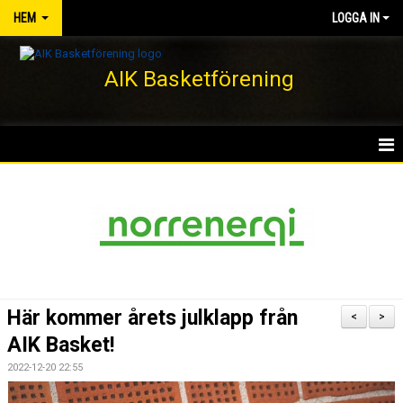
HEM
LOGGA IN
AIK Basketförening
HEM
NYHETER
KLUBBEN
KONTAKT
Här kommer årets julklapp från
<
>
DOKUMENT
AIK Basket!
2022-12-20 22:55
VÅRA LAG/TRÄNARE