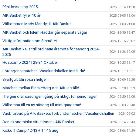
Påsklovscamp 2025
2025-03-14 11:20
AIK Basket fyller 10 år!
2025-03-05 18:06
Välkommen Mady Mahdy till AIK Basket!
2025-01-03 21:00
AIK Basket och Islem Haddar går separata vägar
2024-12-30 13:47
Viktig information om årsmötet
2024-12-16 20:07
AIK Basket kallar till ordinarie årsmöte för säsong 2024-
2024-11-26 19:00
2025
Höstcamp 2024 | 28-31 Oktober
2024-10-23 13:17
Lördagens matcher i Vasalundshallen inställda!
2024-10-11 19:51
Svartgult blir rosa i helgen
2024-10-09 19:20
Matchen mellan Blackeberg och AIK inställd
2024-09-28 18:59
I helgen drar säsongen igång på riktigt för seniorlagen
2024-09-20 19:00
Välkomna till en ny säsong till mini-gnagarna!
2024-09-03 20:40
Väskförbud på AIK Baskets förbundsmatcher i Vasalundshallen
2024-09-02
Den ekonomiska situationen i AIK Basket
2024-08-14 20:43
Kickoff Camp 12-13 + 14-15 aug
2024-08-06 14:29