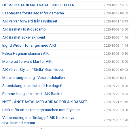
HÖGSBO STARKARE I VASALUNDSHALLEN
2020-10-18 15:05
Säsongens första seger för damerna
2020-10-12 09:53
AIK värvar forward från Fryshuset
2020-10-11 15:49
AIK Basket Höstlovscamp
2020-10-09 16:30
AIK Basket söker skribent
2020-10-06 11:46
Ingrid Widolf förlänger med AIK!
2020-10-03 11:44
Felica Hagman stannar i AIK!
2020-10-03 10:30
Meriterad forward klar för AIK!
2020-10-02 15:00
AIK värvar Styliani "Stella" Gavriilidou!
2020-10-02 09:03
Matcharrangemang i Vasalundshallen
2020-10-02 02:11
Supertalangen ansluter till Herrlaget!
2020-09-26 18:00
Ramme Haag ansluter till AIK Basket
2020-09-26 15:33
NYTT LÅNGT AVTAL MED ADIDAS FÖR AIK BASKET
2020-09-21 21:49
Länkar för att se träningsmatchen mot Fryhuset
2020-09-20 18:58
Valberedningens förslag på AIK basket nya
2020-09-20 11:20
styrelsemedlemmar