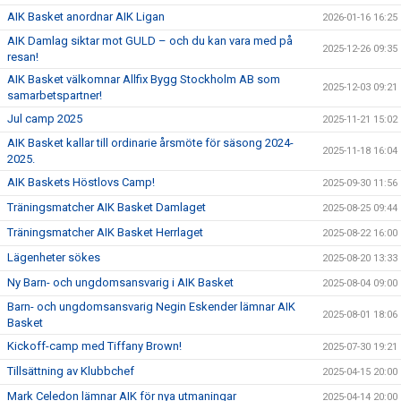
AIK Basket anordnar AIK Ligan
2026-01-16 16:25
AIK Damlag siktar mot GULD – och du kan vara med på
2025-12-26 09:35
resan!
AIK Basket välkomnar Allfix Bygg Stockholm AB som
2025-12-03 09:21
samarbetspartner!
Jul camp 2025
2025-11-21 15:02
AIK Basket kallar till ordinarie årsmöte för säsong 2024-
2025-11-18 16:04
2025.
AIK Baskets Höstlovs Camp!
2025-09-30 11:56
Träningsmatcher AIK Basket Damlaget
2025-08-25 09:44
Träningsmatcher AIK Basket Herrlaget
2025-08-22 16:00
Lägenheter sökes
2025-08-20 13:33
Ny Barn- och ungdomsansvarig i AIK Basket
2025-08-04 09:00
Barn- och ungdomsansvarig Negin Eskender lämnar AIK
2025-08-01 18:06
Basket
Kickoff-camp med Tiffany Brown!
2025-07-30 19:21
Tillsättning av Klubbchef
2025-04-15 20:00
Mark Celedon lämnar AIK för nya utmaningar
2025-04-14 20:00