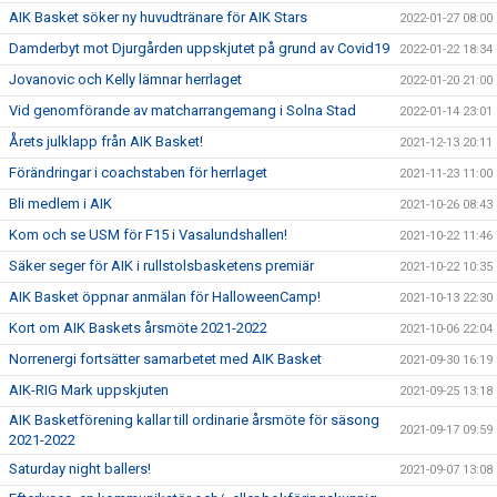
AIK Basket söker ny huvudtränare för AIK Stars
2022-01-27 08:00
Damderbyt mot Djurgården uppskjutet på grund av Covid19
2022-01-22 18:34
Jovanovic och Kelly lämnar herrlaget
2022-01-20 21:00
Vid genomförande av matcharrangemang i Solna Stad
2022-01-14 23:01
Årets julklapp från AIK Basket!
2021-12-13 20:11
Förändringar i coachstaben för herrlaget
2021-11-23 11:00
Bli medlem i AIK
2021-10-26 08:43
Kom och se USM för F15 i Vasalundshallen!
2021-10-22 11:46
Säker seger för AIK i rullstolsbasketens premiär
2021-10-22 10:35
AIK Basket öppnar anmälan för HalloweenCamp!
2021-10-13 22:30
Kort om AIK Baskets årsmöte 2021-2022
2021-10-06 22:04
Norrenergi fortsätter samarbetet med AIK Basket
2021-09-30 16:19
AIK-RIG Mark uppskjuten
2021-09-25 13:18
AIK Basketförening kallar till ordinarie årsmöte för säsong
2021-09-17 09:59
2021-2022
Saturday night ballers!
2021-09-07 13:08