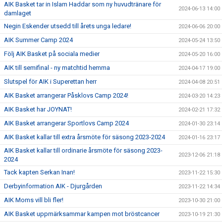
AIK Basket tar in Islam Haddar som ny huvudtränare för
2024-06-13 14:00
damlaget
Negin Eskender utsedd till årets unga ledare!
2024-06-06 20:00
AIK Summer Camp 2024
2024-05-24 13:50
Följ AIK Basket på sociala medier
2024-05-20 16:00
AIK till semifinal - ny matchtid hemma
2024-04-17 19:00
Slutspel för AIK i Superettan herr
2024-04-08 20:51
AIK Basket arrangerar Påsklovs Camp 2024!
2024-03-20 14:23
AIK Basket har JOYNAT!
2024-02-21 17:32
AIK Basket arrangerar Sportlovs Camp 2024
2024-01-30 23:14
AIK Basket kallar till extra årsmöte för säsong 2023-2024
2024-01-16 23:17
AIK Basket kallar till ordinarie årsmöte för säsong 2023-
2023-12-06 21:18
2024
Tack kapten Serkan Inan!
2023-11-22 15:30
Derbyinformation AIK - Djurgården
2023-11-22 14:34
AIK Moms vill bli fler!
2023-10-30 21:00
AIK Basket uppmärksammar kampen mot bröstcancer
2023-10-19 21:30