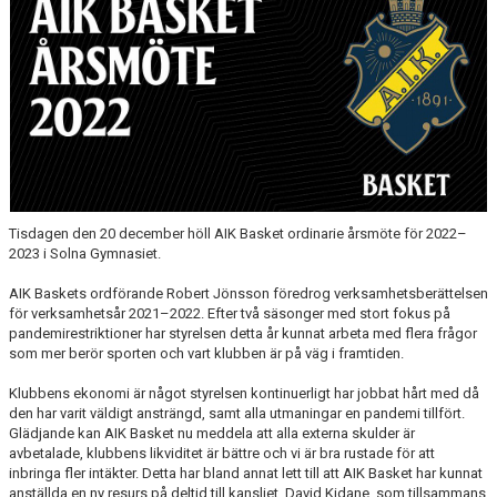
AVGIFTER
BLI MEDLEM
FRITIDSKORTET
PARTNERS
KÖP BILJETTER
Tisdagen den 20 december höll AIK Basket ordinarie årsmöte för 2022–
2023 i Solna Gymnasiet.
SHOP
AIK Baskets ordförande Robert Jönsson föredrog verksamhetsberättelsen
AIK.SE
för verksamhetsår 2021–2022. Efter två säsonger med stort fokus på
pandemirestriktioner har styrelsen detta år kunnat arbeta med flera frågor
som mer berör sporten och vart klubben är på väg i framtiden.
Klubbens ekonomi är något styrelsen kontinuerligt har jobbat hårt med då
den har varit väldigt ansträngd, samt alla utmaningar en pandemi tillfört.
Glädjande kan AIK Basket nu meddela att alla externa skulder är
avbetalade, klubbens likviditet är bättre och vi är bra rustade för att
inbringa fler intäkter. Detta har bland annat lett till att AIK Basket har kunnat
anställda en ny resurs på deltid till kansliet, David Kidane, som tillsammans