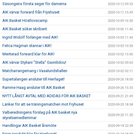
Säsongens första seger för damerna
2020-10-12 09:53
AIK värvar forward från Fryshuset
2020-10-11 15:49
AIK Basket Höstlovscamp
2020-10-09 16:30
AIK Basket söker skribent
2020-10-06 11:46
Ingrid Widolf förlänger med AIK!
2020-10-03 11:44
Felica Hagman stannar i AIK!
2020-10-03 10:30
Meriterad forward klar för AIK!
2020-10-02 15:00
AIK värvar Styliani "Stella" Gavriilidou!
2020-10-02 09:03
Matcharrangemang i Vasalundshallen
2020-10-02 02:11
Supertalangen ansluter till Herrlaget!
2020-09-26 18:00
Ramme Haag ansluter till AIK Basket
2020-09-26 15:33
NYTT LÅNGT AVTAL MED ADIDAS FÖR AIK BASKET
2020-09-21 21:49
Länkar för att se träningsmatchen mot Fryhuset
2020-09-20 18:58
Valberedningens förslag på AIK basket nya
2020-09-20 11:20
styrelsemedlemmar
Handlingar AIK Basket årsmöte
2020-09-18 22:39
Egen produkt klar för Herrlaget!