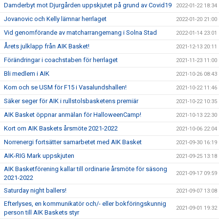
Damderbyt mot Djurgården uppskjutet på grund av Covid19
2022-01-22 18:34
Jovanovic och Kelly lämnar herrlaget
2022-01-20 21:00
Vid genomförande av matcharrangemang i Solna Stad
2022-01-14 23:01
Årets julklapp från AIK Basket!
2021-12-13 20:11
Förändringar i coachstaben för herrlaget
2021-11-23 11:00
Bli medlem i AIK
2021-10-26 08:43
Kom och se USM för F15 i Vasalundshallen!
2021-10-22 11:46
Säker seger för AIK i rullstolsbasketens premiär
2021-10-22 10:35
AIK Basket öppnar anmälan för HalloweenCamp!
2021-10-13 22:30
Kort om AIK Baskets årsmöte 2021-2022
2021-10-06 22:04
Norrenergi fortsätter samarbetet med AIK Basket
2021-09-30 16:19
AIK-RIG Mark uppskjuten
2021-09-25 13:18
AIK Basketförening kallar till ordinarie årsmöte för säsong
2021-09-17 09:59
2021-2022
Saturday night ballers!
2021-09-07 13:08
Efterlyses, en kommunikatör och/- eller bokföringskunnig
2021-09-01 19:32
person till AIK Baskets styr