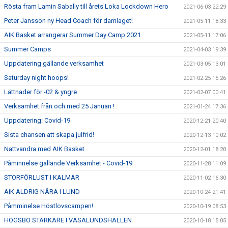
Rösta fram Lamin Sabally till årets Loka Lockdown Hero
2021-06-03 22:29
Peter Jansson ny Head Coach för damlaget!
2021-05-11 18:33
AIK Basket arrangerar Summer Day Camp 2021
2021-05-11 17:06
Summer Camps
2021-04-03 19:39
Uppdatering gällande verksamhet
2021-03-05 13:01
Saturday night hoops!
2021-02-25 15:26
Lättnader för -02 & yngre
2021-02-07 00:41
Verksamhet från och med 25 Januari !
2021-01-24 17:36
Uppdatering: Covid-19
2020-12-21 20:40
Sista chansen att skapa julfrid!
2020-12-13 10:02
Nattvandra med AIK Basket
2020-12-01 18:20
Påminnelse gällande Verksamhet - Covid-19
2020-11-28 11:09
STORFÖRLUST I KALMAR
2020-11-02 16:30
AIK ALDRIG NÄRA I LUND
2020-10-24 21:41
Påmminelse Höstlovscampen!
2020-10-19 08:53
HÖGSBO STARKARE I VASALUNDSHALLEN
2020-10-18 15:05