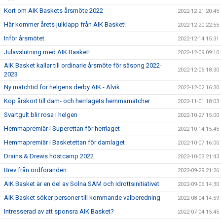
Kort om AIK Baskets årsmöte 2022
2022-12-21 20:45
Här kommer årets julklapp från AIK Basket!
2022-12-20 22:55
Inför årsmötet
2022-12-14 15:31
Julavslutning med AIK Basket!
2022-12-09 09:10
AIK Basket kallar till ordinarie årsmöte för säsong 2022-
2022-12-05 18:30
2023
Ny matchtid för helgens derby AIK - Alvik
2022-12-02 16:30
Köp årskort till dam- och herrlagets hemmamatcher
2022-11-01 18:03
Svartgult blir rosa i helgen
2022-10-27 15:00
Hemmapremiär i Superettan för herrlaget
2022-10-14 15:45
Hemmapremiär i Basketettan för damlaget
2022-10-07 16:00
Drains & Drews höstcamp 2022
2022-10-03 21:43
Brev från ordföranden
2022-09-29 21:26
AIK Basket är en del av Solna SAM och Idrottsinitiativet
2022-09-06 14:30
AIK Basket söker personer till kommande valberedning
2022-08-04 14:59
Intresserad av att sponsra AIK Basket?
2022-07-04 15:45