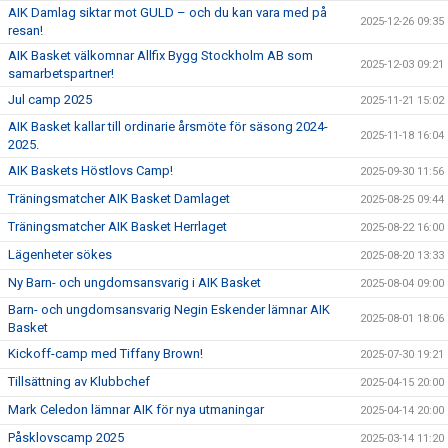
AIK Damlag siktar mot GULD – och du kan vara med på
2025-12-26 09:35
resan!
AIK Basket välkomnar Allfix Bygg Stockholm AB som
2025-12-03 09:21
samarbetspartner!
Jul camp 2025
2025-11-21 15:02
AIK Basket kallar till ordinarie årsmöte för säsong 2024-
2025-11-18 16:04
2025.
AIK Baskets Höstlovs Camp!
2025-09-30 11:56
Träningsmatcher AIK Basket Damlaget
2025-08-25 09:44
Träningsmatcher AIK Basket Herrlaget
2025-08-22 16:00
Lägenheter sökes
2025-08-20 13:33
Ny Barn- och ungdomsansvarig i AIK Basket
2025-08-04 09:00
Barn- och ungdomsansvarig Negin Eskender lämnar AIK
2025-08-01 18:06
Basket
Kickoff-camp med Tiffany Brown!
2025-07-30 19:21
Tillsättning av Klubbchef
2025-04-15 20:00
Mark Celedon lämnar AIK för nya utmaningar
2025-04-14 20:00
Påsklovscamp 2025
2025-03-14 11:20