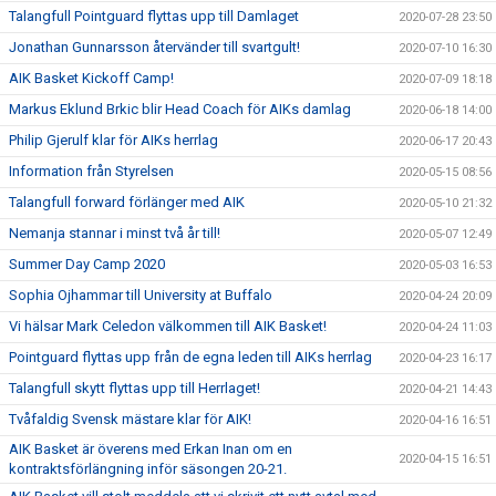
Talangfull Pointguard flyttas upp till Damlaget
2020-07-28 23:50
Jonathan Gunnarsson återvänder till svartgult!
2020-07-10 16:30
AIK Basket Kickoff Camp!
2020-07-09 18:18
Markus Eklund Brkic blir Head Coach för AIKs damlag
2020-06-18 14:00
Philip Gjerulf klar för AIKs herrlag
2020-06-17 20:43
Information från Styrelsen
2020-05-15 08:56
Talangfull forward förlänger med AIK
2020-05-10 21:32
Nemanja stannar i minst två år till!
2020-05-07 12:49
Summer Day Camp 2020
2020-05-03 16:53
Sophia Ojhammar till University at Buffalo
2020-04-24 20:09
Vi hälsar Mark Celedon välkommen till AIK Basket!
2020-04-24 11:03
Pointguard flyttas upp från de egna leden till AIKs herrlag
2020-04-23 16:17
Talangfull skytt flyttas upp till Herrlaget!
2020-04-21 14:43
Tvåfaldig Svensk mästare klar för AIK!
2020-04-16 16:51
AIK Basket är överens med Erkan Inan om en
2020-04-15 16:51
kontraktsförlängning inför säsongen 20-21.