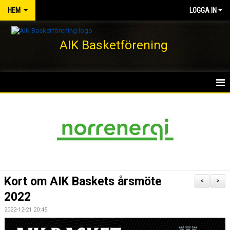
HEM
LOGGA IN
AIK Basketförening
HEM
NYHETER
KLUBBEN
KONTAKT
Kort om AIK Baskets årsmöte
<
>
DOKUMENT
2022
2022-12-21 20:45
VÅRA LAG/TRÄNARE