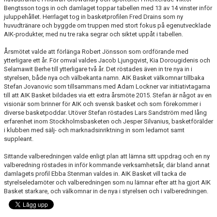
Bengtsson togs in och damlaget toppar tabellen med 13 av 14 vinster inför
juluppehållet. Herrlaget tog in basketprofilen Fred Drains som ny
huvudtränare och byggde om truppen med stort fokus på egenutvecklade
AIK-produkter, med nu tre raka segrar och siktet uppåt i tabellen.
Årsmötet valde att förlänga Robert Jönsson som ordförande med
ytterligare ett år. För omval valdes Jacob Ljungqvist, Kia Dorougidenis och
Selamawit Berhe till ytterligare två år. Det röstades även in tre nya in i
styrelsen, både nya och välbekanta namn. AIK Basket välkomnar tillbaka
Stefan Jovanovic som tillsammans med Adam Lockner var initiativtagarna
till att AIK Basket bildades via ett extra årsmöte 2015. Stefan är något av en
visionär som brinner för AIK och svensk basket och som förekommer i
diverse basketpoddar. Utöver Stefan röstades Lars Sandström med lång
erfarenhet inom Stockholmsbasketen och Jesper Silvanius, basketförälder
i klubben med sälj- och marknadsinriktning in som ledamot samt
suppleant.
Sittande valberedningen valde enligt plan att lämna sitt uppdrag och en ny
valberedning röstades in inför kommande verksamhetsår, där bland annat
damlagets profil Ebba Stenman valdes in. AIK Basket vill tacka de
styrelseledamöter och valberedningen som nu lämnar efter att ha gjort AIK
Basket starkare, och välkomnar in de nya i styrelsen och i valberedningen.