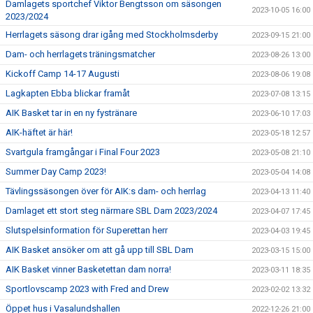
Damlagets sportchef Viktor Bengtsson om säsongen
2023-10-05 16:00
2023/2024
Herrlagets säsong drar igång med Stockholmsderby
2023-09-15 21:00
Dam- och herrlagets träningsmatcher
2023-08-26 13:00
Kickoff Camp 14-17 Augusti
2023-08-06 19:08
Lagkapten Ebba blickar framåt
2023-07-08 13:15
AIK Basket tar in en ny fystränare
2023-06-10 17:03
AIK-häftet är här!
2023-05-18 12:57
Svartgula framgångar i Final Four 2023
2023-05-08 21:10
Summer Day Camp 2023!
2023-05-04 14:08
Tävlingssäsongen över för AIK:s dam- och herrlag
2023-04-13 11:40
Damlaget ett stort steg närmare SBL Dam 2023/2024
2023-04-07 17:45
Slutspelsinformation för Superettan herr
2023-04-03 19:45
AIK Basket ansöker om att gå upp till SBL Dam
2023-03-15 15:00
AIK Basket vinner Basketettan dam norra!
2023-03-11 18:35
Sportlovscamp 2023 with Fred and Drew
2023-02-02 13:32
Öppet hus i Vasalundshallen
2022-12-26 21:00