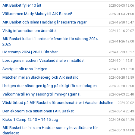
AIK Basket fyller 10 år!
2025-03-05 18:06
Välkommen Mady Mahdy till AIK Basket!
2025-01-03 21:00
AIK Basket och Islem Haddar går separata vägar
2024-12-30 13:47
Viktig information om årsmötet
2024-12-16 20:07
AIK Basket kallar till ordinarie årsmöte för säsong 2024-
2024-11-26 19:00
2025
Höstcamp 2024 | 28-31 Oktober
2024-10-23 13:17
Lördagens matcher i Vasalundshallen inställda!
2024-10-11 19:51
Svartgult blir rosa i helgen
2024-10-09 19:20
Matchen mellan Blackeberg och AIK inställd
2024-09-28 18:59
I helgen drar säsongen igång på riktigt för seniorlagen
2024-09-20 19:00
Välkomna till en ny säsong till mini-gnagarna!
2024-09-03 20:40
Väskförbud på AIK Baskets förbundsmatcher i Vasalundshallen
2024-09-02
Den ekonomiska situationen i AIK Basket
2024-08-14 20:43
Kickoff Camp 12-13 + 14-15 aug
2024-08-06 14:29
AIK Basket tar in Islam Haddar som ny huvudtränare för
2024-06-13 14:00
damlaget