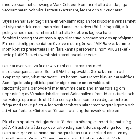
med verksamhetsansvarige Mark Celdeon kommer stötta den dagliga
verksamheten och våra fantastiska tränare, ledare och funktionärer.
Styrelsen har även tagit fram en verksamhetsplan för klubbens verksamhet,
ett styrande dokument som bland annat beskriver förhållningssätt, mål,
policys med mera samt inrättat att alla klubbens lag ska ha en
föräldraförening för att stärka upp planering, verksamhet och uppföljning.
En mer utförlig presentation över vem som gör vad i AIK Basket kommer
inom kort att presenteras i en "lära känna personerna inom AIK Basket"-
serie på AIK Baskets webbplats samt sociala medier.
Det har även varit valår där AIK Basket tillsammans med
intresseorganisationen Solna SAM har uppvaktat Solna kommun och
skapat opinion, viket bidragit till att kommunens idrott blev en het valfråga.
Samtliga lokala politiska partier signalerade under valåret att
idrottsfrågorna behövde få mer utrymme där bland annat förslag om
upprustning av Vasalundshallen samt Solnahallens framtid är aktuella och
ser väldigt spännande ut. Detta ser styrelsen som en väldigt prioriterad
fråga med tanke på att A-lagsverksamheten siktar mot högsta ligorna och
att vi har flertalet väntelistor för barn- och ungdomsverksamheten.
På tal om sporten, det gjordes inför denna säsong en sportslig satsning
på AIK Baskets båda representationslag samt deras sportsliga ledningar.
Damlaget gör en satsning mot högsta ligan SBL där bland annat en ny
huvudtränare i Ridwan Chowdhury och sportchef i meriterade Viktor