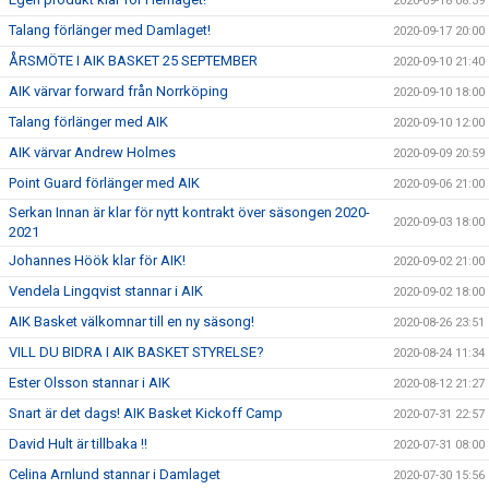
2020-09-18 08:39
Talang förlänger med Damlaget!
2020-09-17 20:00
ÅRSMÖTE I AIK BASKET 25 SEPTEMBER
2020-09-10 21:40
AIK värvar forward från Norrköping
2020-09-10 18:00
Talang förlänger med AIK
2020-09-10 12:00
AIK värvar Andrew Holmes
2020-09-09 20:59
Point Guard förlänger med AIK
2020-09-06 21:00
Serkan Innan är klar för nytt kontrakt över säsongen 2020-
2020-09-03 18:00
2021
Johannes Höök klar för AIK!
2020-09-02 21:00
Vendela Lingqvist stannar i AIK
2020-09-02 18:00
AIK Basket välkomnar till en ny säsong!
2020-08-26 23:51
VILL DU BIDRA I AIK BASKET STYRELSE?
2020-08-24 11:34
Ester Olsson stannar i AIK
2020-08-12 21:27
Snart är det dags! AIK Basket Kickoff Camp
2020-07-31 22:57
David Hult är tillbaka !!
2020-07-31 08:00
Celina Arnlund stannar i Damlaget
2020-07-30 15:56