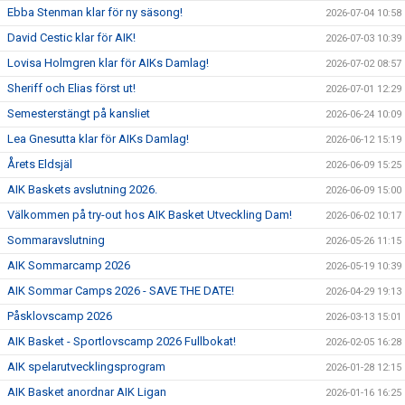
Ebba Stenman klar för ny säsong!
2026-07-04 10:58
David Cestic klar för AIK!
2026-07-03 10:39
Lovisa Holmgren klar för AIKs Damlag!
2026-07-02 08:57
Sheriff och Elias först ut!
2026-07-01 12:29
Semesterstängt på kansliet
2026-06-24 10:09
Lea Gnesutta klar för AIKs Damlag!
2026-06-12 15:19
Årets Eldsjäl
2026-06-09 15:25
AIK Baskets avslutning 2026.
2026-06-09 15:00
Välkommen på try-out hos AIK Basket Utveckling Dam!
2026-06-02 10:17
Sommaravslutning
2026-05-26 11:15
AIK Sommarcamp 2026
2026-05-19 10:39
AIK Sommar Camps 2026 - SAVE THE DATE!
2026-04-29 19:13
Påsklovscamp 2026
2026-03-13 15:01
AIK Basket - Sportlovscamp 2026 Fullbokat!
2026-02-05 16:28
AIK spelarutvecklingsprogram
2026-01-28 12:15
AIK Basket anordnar AIK Ligan
2026-01-16 16:25