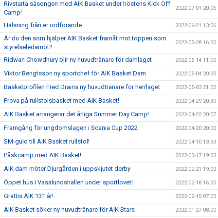
Rivstarta säsongen med AIK Basket under höstens Kick Off
2022-07-01 20:06
Camp!
Hälsning från er ordförande
2022-06-21 13:06
Är du den som hjälper AIK Basket framåt mot toppen som
2022-05-28 16:30
styrelseledamot?
Ridwan Chowdhury blir ny huvudtränare för damlaget
2022-05-14 11:00
Viktor Bengtsson ny sportchef för AIK Basket Dam
2022-05-04 20:30
Basketprofilen Fred Drains ny huvudtränare för herrlaget
2022-05-03 21:00
Prova på rullstolsbasket med AIK Basket!
2022-04-29 20:30
AIK Basket arrangerar det årliga Summer Day Camp!
2022-04-22 20:07
Framgång för ungdomslagen i Scania Cup 2022
2022-04-20 20:00
SM-guld till AIK Basket rullstol!
2022-04-10 13:33
Påskcamp med AIK Basket!
2022-03-17 19:33
AIK dam möter Djurgården i uppskjutet derby
2022-02-21 19:00
Öppet hus i Vasalundshallen under sportlovet!
2022-02-18 16:30
Grattis AIK 131 år!
2022-02-15 07:00
AIK Basket söker ny huvudtränare för AIK Stars
2022-01-27 08:00