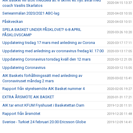
AIK Basket vill stolt meddela att vi skrivit ett nytt avtal med
2020-04-15 13:37
coach Vasilis Skarlatos
Serieanmälan 2020/2021 ABC-lag
2020-04-03 10:55
Påskveckan
2020-04-03 10:51
SPELA BASKET UNDER PÅSKLOVET! 6-8 APRIL
2020-03-26 10:20
PÅSKLOVSCAMP
Uppdatering tisdag 17 mars med anledning av Corona
2020-03-17 17:11
Uppdatering med anledning av coronavirus fredag kl. 17.00
2020-03-13 17:05
Uppdatering Coronavirus torsdag kväll den 12 mars
2020-03-12 21:05
Uppdatering Coronavirus
2020-03-12 15:05
AIK Baskets förhållningssätt med anledning av
2020-03-02 15:41
Coronaviruset måndag 2 mars
Rapport från styrelsemöte AIK Basket nummer 4
2020-02-05 19:27
EXTRA ÅRSMÖTE AIK BASKET
2020-01-31 17:21
AIK tar emot KFUM Fryshuset i Basketettan Dam
2019-12-20 11:51
Rapport från årsmötet
2019-12-20 11:48
Sverige - Turkiet 24 februari 20.00 Ericsson Globe
2019-12-09 14:41
ÅRSMÖTE AIK BASKET 2019
2019-12-05 16:15